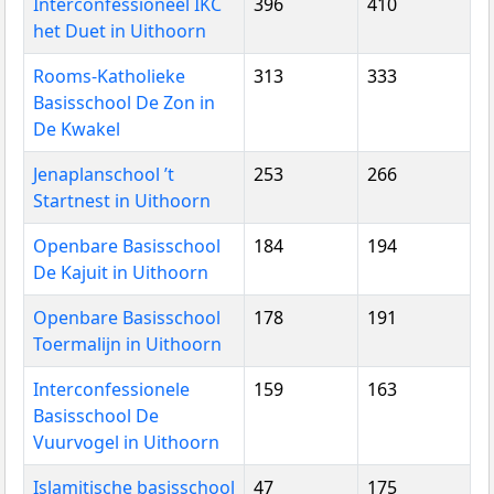
Interconfessioneel IKC
396
410
het Duet in Uithoorn
Rooms-Katholieke
313
333
Basisschool De Zon in
De Kwakel
Jenaplanschool ’t
253
266
Startnest in Uithoorn
Openbare Basisschool
184
194
De Kajuit in Uithoorn
Openbare Basisschool
178
191
Toermalijn in Uithoorn
Interconfessionele
159
163
Basisschool De
Vuurvogel in Uithoorn
Islamitische basisschool
47
175