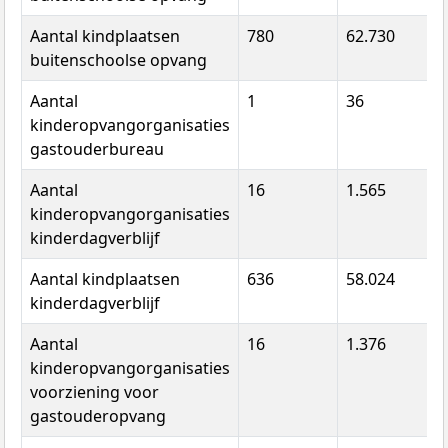
Aantal kindplaatsen
780
62.730
3
buitenschoolse opvang
Aantal
1
36
3
kinderopvangorganisaties
gastouderbureau
Aantal
16
1.565
9
kinderopvangorganisaties
kinderdagverblijf
Aantal kindplaatsen
636
58.024
3
kinderdagverblijf
Aantal
16
1.376
1
kinderopvangorganisaties
voorziening voor
gastouderopvang