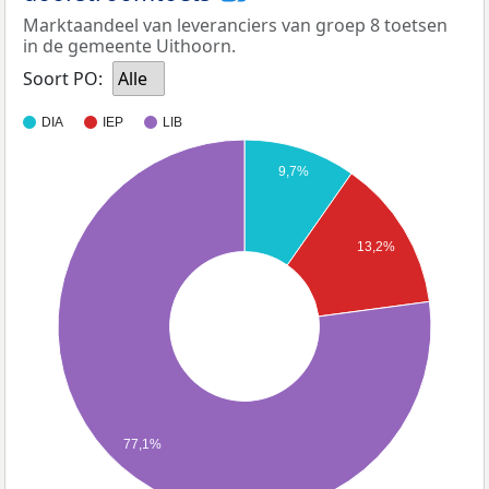
Marktaandeel van leveranciers van groep 8 toetsen
in de gemeente Uithoorn.
Soort PO:
Alle
DIA
IEP
LIB
9,7%
13,2%
77,1%