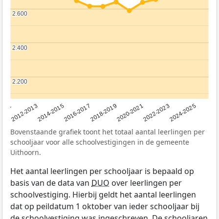
2.600
2.600
2.400
2.400
2.200
2.200
2011
2012-2013
2014-2015
2016-2017
2018-2019
2020-2021
2022-2023
2024-2025
Bovenstaande grafiek toont het totaal aantal leerlingen per
schooljaar voor alle schoolvestigingen in de gemeente
Uithoorn.
Het aantal leerlingen per schooljaar is bepaald op
basis van de data van
DUO
over leerlingen per
schoolvestiging. Hierbij geldt het aantal leerlingen
dat op peildatum 1 oktober van ieder schooljaar bij
de schoolvestiging was ingeschreven. De schooljaren