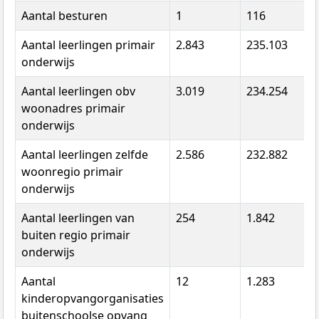
Aantal besturen
1
116
8
Aantal leerlingen primair
2.843
235.103
1
onderwijs
Aantal leerlingen obv
3.019
234.254
1
woonadres primair
onderwijs
Aantal leerlingen zelfde
2.586
232.882
1
woonregio primair
onderwijs
Aantal leerlingen van
254
1.842
0
buiten regio primair
onderwijs
Aantal
12
1.283
8
kinderopvangorganisaties
buitenschoolse opvang