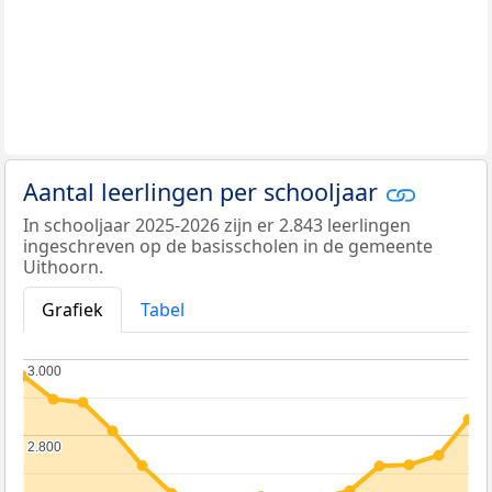
Aantal leerlingen per schooljaar
In schooljaar 2025-2026 zijn er 2.843 leerlingen
ingeschreven op de basisscholen in de gemeente
Uithoorn.
Grafiek
Tabel
3.000
3.000
2.800
2.800