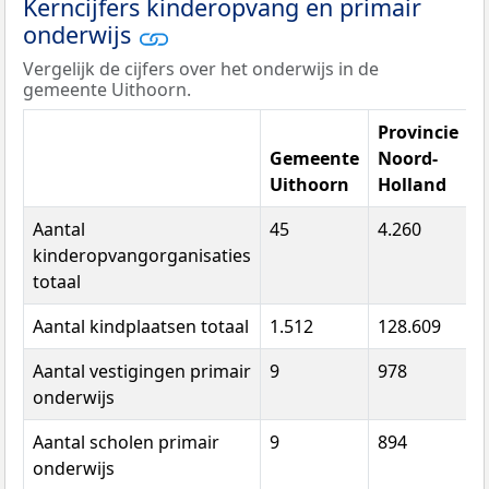
Kerncijfers kinderopvang en primair
onderwijs
Vergelijk de cijfers over het onderwijs in de
gemeente Uithoorn.
Provincie
Gemeente
Noord-
Uithoorn
Holland
N
Aantal
45
4.260
3
kinderopvangorganisaties
totaal
Aantal kindplaatsen totaal
1.512
128.609
7
Aantal vestigingen primair
9
978
7
onderwijs
Aantal scholen primair
9
894
6
onderwijs