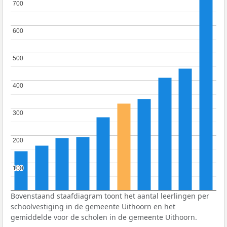
700
700
600
600
500
500
400
400
300
300
200
200
100
100
Bovenstaand staafdiagram toont het aantal leerlingen per
schoolvestiging in de gemeente Uithoorn en het
gemiddelde voor de scholen in de gemeente Uithoorn.