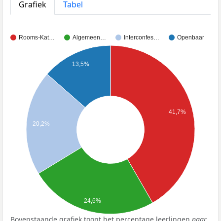
Grafiek
Tabel
Rooms-Kat…
Algemeen…
Interconfes…
Openbaar
13,5%
41,7%
20,2%
24,6%
Bovenstaande grafiek toont het percentage leerlingen
naar