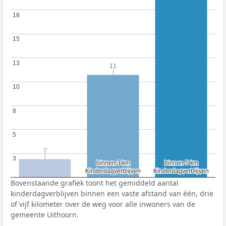
18
18
15
15
13
13
11
11
10
10
8
8
5
5
2
2
3
3
binnen 3 km
binnen 3 km
binnen 5 km
binnen 5 km
Kinderdagverblijven
Kinderdagverblijven
Kinderdagverblijven
Kinderdagverblijven
Bovenstaande grafiek toont het gemiddeld aantal
kinderdagverblijven binnen een vaste afstand van één, drie
of vijf kilometer over de weg voor alle inwoners van de
gemeente Uithoorn.