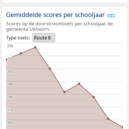
Gemiddelde scores per schooljaar
Scores op de doorstroomtoets per schooljaar, de
gemeente Uithoorn.
Type toets:
Route 8
220
220
210
210
200
200
190
190
180
180
170
170
160
160