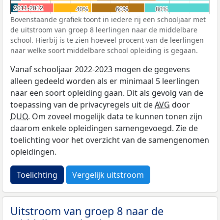
2011-2012
2011-2012
40%
40%
60%
60%
80%
80%
Bovenstaande grafiek toont in iedere rij een schooljaar met
de uitstroom van groep 8 leerlingen naar de middelbare
school. Hierbij is te zien hoeveel procent van de leerlingen
naar welke soort middelbare school opleiding is gegaan.
Vanaf schooljaar 2022-2023 mogen de gegevens
alleen gedeeld worden als er minimaal 5 leerlingen
naar een soort opleiding gaan. Dit als gevolg van de
toepassing van de privacyregels uit de
AVG
door
DUO
. Om zoveel mogelijk data te kunnen tonen zijn
daarom enkele opleidingen samengevoegd. Zie de
toelichting voor het overzicht van de samengenomen
opleidingen.
Toelichting
Vergelijk uitstroom
Uitstroom van groep 8 naar de