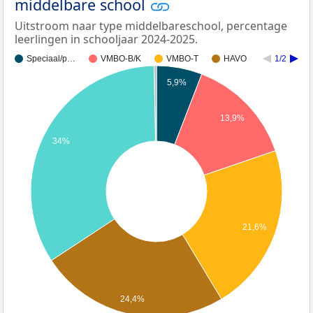
middelbare school
Uitstroom naar type middelbareschool, percentage
leerlingen in schooljaar 2024-2025.
Speciaal/p…
VMBO-B/K
VMBO-T
HAVO
1/2
5,9%
13,9%
34%
21,6%
24,4%