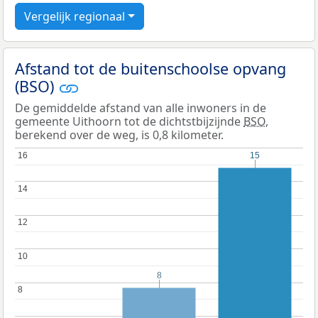
Vergelijk regionaal
Afstand tot de buitenschoolse opvang
(BSO)
De gemiddelde afstand van alle inwoners in de
gemeente Uithoorn tot de dichtstbijzijnde
BSO
,
berekend over de weg, is 0,8 kilometer.
16
16
15
15
14
14
12
12
10
10
8
8
8
8