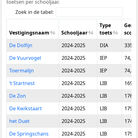
toetsen per schooljaar.
Zoek in de tabel:
Type
Gemi
Vestigingsnaam
Schooljaar
toets
score
Vestigingsnaam
Schooljaar
Type
Gemi
De Dolfijn
2024-2025
DIA
335,0
toets
score
De Vuurvogel
2024-2025
IEP
74,52
Toermalijn
2024-2025
IEP
74,48
’t Startnest
2024-2025
LIB
169,6
De Zon
2024-2025
LIB
176,1
De Kwikstaart
2024-2025
LIB
179,3
het Duet
2024-2025
LIB
174,5
De Springschans
2024-2025
LIB
179,1