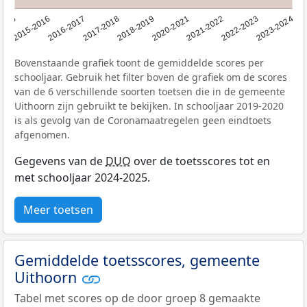
2015
2015-2016
2016-2017
2017-2018
2018-2019
2020-2021
2021-2022
2022-2023
2023-2024
Bovenstaande grafiek toont de gemiddelde scores per
schooljaar. Gebruik het filter boven de grafiek om de scores
van de 6 verschillende soorten toetsen die in de gemeente
Uithoorn zijn gebruikt te bekijken. In schooljaar 2019-2020
is als gevolg van de Coronamaatregelen geen eindtoets
afgenomen.
Gegevens van de
DUO
over de toetsscores tot en
met schooljaar 2024-2025.
Meer toetsen
Gemiddelde toetsscores, gemeente
Uithoorn
Tabel met scores op de door groep 8 gemaakte