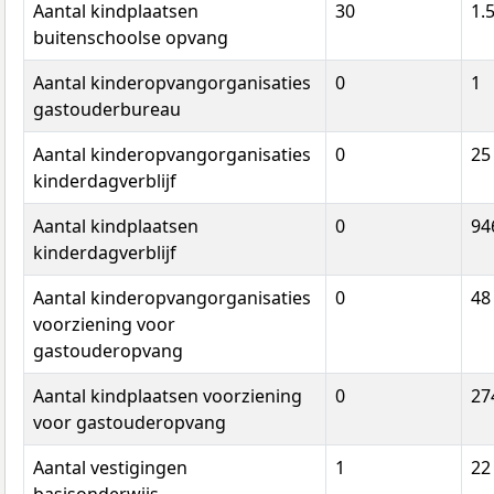
Aantal kindplaatsen
30
1.
buitenschoolse opvang
Aantal kinderopvangorganisaties
0
1
gastouderbureau
Aantal kinderopvangorganisaties
0
25
kinderdagverblijf
Aantal kindplaatsen
0
94
kinderdagverblijf
Aantal kinderopvangorganisaties
0
48
voorziening voor
gastouderopvang
Aantal kindplaatsen voorziening
0
27
voor gastouderopvang
Aantal vestigingen
1
22
basisonderwijs