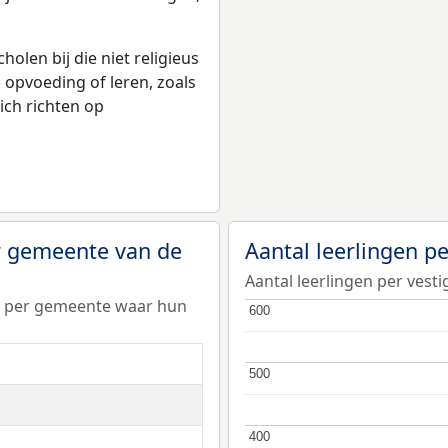
olen bij die niet religieus
p opvoeding of leren, zoals
ich richten op
er gemeente van de
Aantal leerlingen p
Aantal leerlingen per vest
de per gemeente waar hun
600
600
500
500
400
400