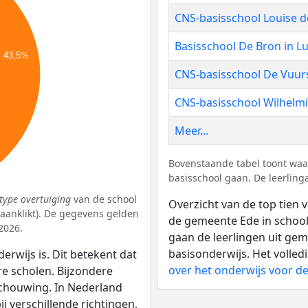
CNS-basisschool Louise d
Basisschool De Bron in L
43,5%
CNS-basisschool De Vuur
CNS-basisschool Wilhelm
Meer...
Bovenstaande tabel toont waa
basisschool gaan. De leerling
type overtuiging
van de school
Overzicht van de top tien v
k aanklikt). De gegevens gelden
de gemeente Ede in schoolj
2026.
gaan de leerlingen uit gem
basisonderwijs. Het volled
erwijs is. Dit betekent dat
over het onderwijs voor 
re scholen. Bijzondere
schouwing. In Nederland
bij verschillende richtingen,