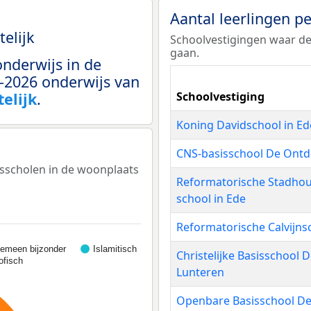
Aantal leerlingen p
telijk
Schoolvestigingen waar de
gaan.
onderwijs in de
-2026 onderwijs van
elijk
.
Schoolvestiging
Koning Davidschool in Ed
CNS-basisschool De Ontd
isscholen in de woonplaats
Reformatorische Stadhoud
school in Ede
Reformatorische Calvijns
gemeen bijzonder
Islamitisch
Christelijke Basisschool D
ofisch
Lunteren
Openbare Basisschool De