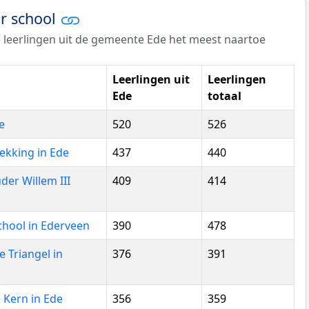
er school
 leerlingen uit de gemeente Ede het meest naartoe
Leerlingen uit
Leerlingen
Ede
totaal
e
520
526
ekking in Ede
437
440
er Willem III
409
414
chool in Ederveen
390
478
e Triangel in
376
391
 Kern in Ede
356
359