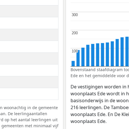
300
300
200
200
100
100
Bovenstaand staafdiagram toon
Ede en het gemiddelde voor d
De vestigingen worden in 
woonplaats Ede wordt in 
basisonderwijs in de woon
216 leerlingen. De Tamboeri
gen woonachtig in de gemeente
an. De leerlingaantallen
woonplaats Ede. En De Klei
d op het aantal leerlingen uit
woonplaats Ede.
n gemeenten met minimaal vijf