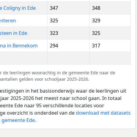
e Coligny in Ede
347
348
unteren
325
329
steen in Ede
323
325
ina in Bennekom
294
317
r de leerlingen woonachtig in de gemeente Ede naar de
aantallen gelden voor schooljaar 2025-2026.
estigingen in het basisonderwijs waar de leerlingen uit
aar 2025-2026 het meest naar school gaan. In totaal
eente Ede naar 95 verschillende locaties voor
ige overzicht is onderdeel van de
download met datasets
de gemeente Ede
.