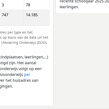
recente schooljaar 2025-20
3
78
leerlingen.
747
14.185
ies per type en het
s op basis van de data uit het
t Uitvoering Onderwijs (DUO).
ndplaatsen, leerlingen,...)
igd zijn. Het aantal
 onderwijs volgt op een
asisonderwijs
per
er het huisadres van
igingen.