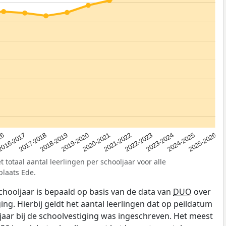
2023-2024
2019-2020
16
2022-2023
2018-2019
2025-2026
2021-2022
2017-2018
2024-2025
2020-2021
2016-2017
 totaal aantal leerlingen per schooljaar voor alle
plaats Ede.
schooljaar is bepaald op basis van de data van
DUO
over
ing. Hierbij geldt het aantal leerlingen dat op peildatum
jaar bij de schoolvestiging was ingeschreven. Het meest