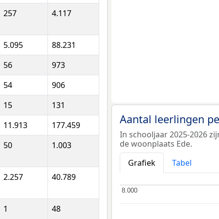
257
4.117
5.095
88.231
56
973
54
906
15
131
Aantal leerlingen p
11.913
177.459
In schooljaar 2025-2026 zi
de woonplaats Ede.
50
1.003
Grafiek
Tabel
2.257
40.789
8.000
8.000
1
48