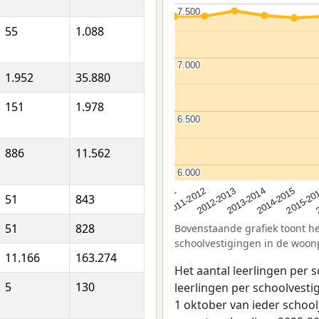
7.500
7.500
55
1.088
7.000
7.000
1.952
35.880
151
1.978
6.500
6.500
886
11.562
6.000
6.000
2012-2013
2015-20
2011-2012
2014-2015
2010-2011
2013-2014
51
843
51
828
Bovenstaande grafiek toont het
schoolvestigingen in de woon
11.166
163.274
Het aantal leerlingen per 
5
130
leerlingen per schoolvestig
1 oktober van ieder school