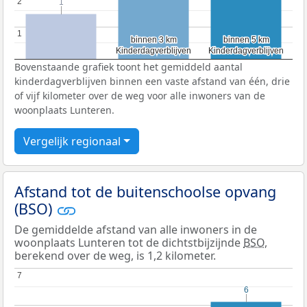
2
2
1
1
1
1
binnen 3 km
binnen 3 km
binnen 5 km
binnen 5 km
Kinderdagverblijven
Kinderdagverblijven
Kinderdagverblijven
Kinderdagverblijven
Bovenstaande grafiek toont het gemiddeld aantal
kinderdagverblijven binnen een vaste afstand van één, drie
of vijf kilometer over de weg voor alle inwoners van de
woonplaats Lunteren.
Vergelijk regionaal
Afstand tot de buitenschoolse opvang
(BSO)
De gemiddelde afstand van alle inwoners in de
woonplaats Lunteren tot de dichtstbijzijnde
BSO
,
berekend over de weg, is 1,2 kilometer.
7
7
6
6