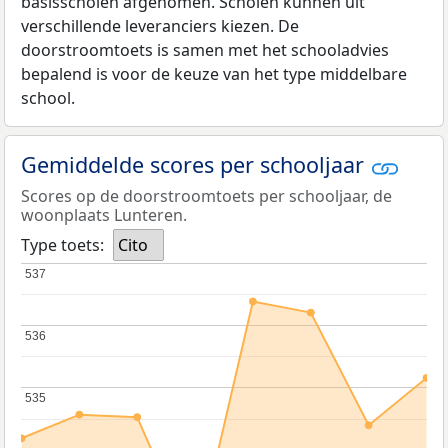
basisscholen afgenomen. Scholen kunnen uit
verschillende leveranciers kiezen. De
doorstroomtoets is samen met het schooladvies
bepalend is voor de keuze van het type middelbare
school.
Gemiddelde scores per schooljaar
Scores op de doorstroomtoets per schooljaar, de
woonplaats Lunteren.
Type toets:
Cito
537
537
536
536
535
535