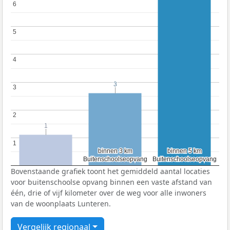
6
6
5
5
4
4
3
3
3
3
2
2
1
1
1
1
binnen 3 km
binnen 3 km
binnen 5 km
binnen 5 km
Buitenschoolseopvang
Buitenschoolseopvang
Buitenschoolseopvang
Buitenschoolseopvang
Bovenstaande grafiek toont het gemiddeld aantal locaties
voor buitenschoolse opvang binnen een vaste afstand van
één, drie of vijf kilometer over de weg voor alle inwoners
van de woonplaats Lunteren.
Vergelijk regionaal