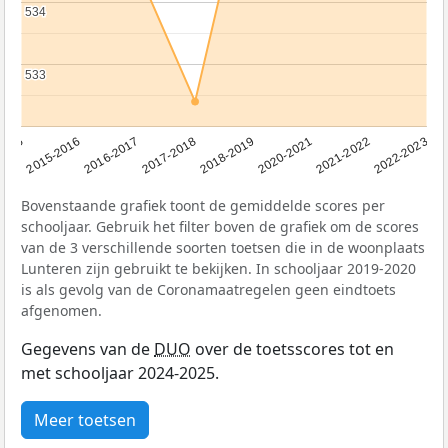
534
534
533
533
2016-2017
2015-2016
2015
2022-2023
2021-2022
2020-2021
2018-2019
2017-2018
Bovenstaande grafiek toont de gemiddelde scores per
schooljaar. Gebruik het filter boven de grafiek om de scores
van de 3 verschillende soorten toetsen die in de woonplaats
Lunteren zijn gebruikt te bekijken. In schooljaar 2019-2020
is als gevolg van de Coronamaatregelen geen eindtoets
afgenomen.
Gegevens van de
DUO
over de toetsscores tot en
met schooljaar 2024-2025.
Meer toetsen