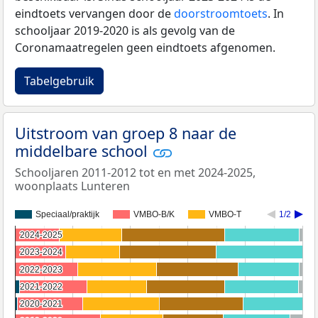
eindtoets vervangen door de
doorstroomtoets
. In
schooljaar 2019-2020 is als gevolg van de
Coronamaatregelen geen eindtoets afgenomen.
Tabelgebruik
Uitstroom van groep 8 naar de
middelbare school
Schooljaren 2011-2012 tot en met 2024-2025,
woonplaats Lunteren
Speciaal/praktijk
VMBO-B/K
VMBO-T
1/2
2024-2025
2024-2025
2023-2024
2023-2024
2022-2023
2022-2023
2021-2022
2021-2022
2020-2021
2020-2021