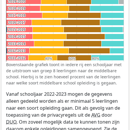
2019-2020
2019-2020
2018-2019
2018-2019
2017-2018
2017-2018
2016-2017
2016-2017
2015-2016
2015-2016
2014-2015
2014-2015
2013-2014
2013-2014
2012-2013
2012-2013
2011-2012
2011-2012
40%
40%
60%
60%
80%
80%
Bovenstaande grafiek toont in iedere rij een schooljaar met
de uitstroom van groep 8 leerlingen naar de middelbare
school. Hierbij is te zien hoeveel procent van de leerlingen
naar welke soort middelbare school opleiding is gegaan.
Vanaf schooljaar 2022-2023 mogen de gegevens
alleen gedeeld worden als er minimaal 5 leerlingen
naar een soort opleiding gaan. Dit als gevolg van de
toepassing van de privacyregels uit de
AVG
door
DUO
. Om zoveel mogelijk data te kunnen tonen zijn
daarom enkele opleidingen samengevoegd. Zie de