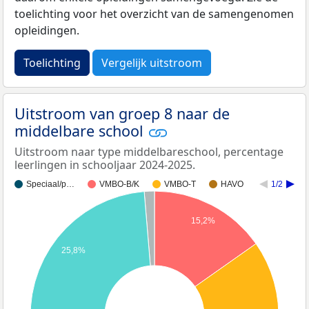
toelichting voor het overzicht van de samengenomen
opleidingen.
Toelichting
Vergelijk uitstroom
Uitstroom van groep 8 naar de
middelbare school
Uitstroom naar type middelbareschool, percentage
leerlingen in schooljaar 2024-2025.
Speciaal/p…
VMBO-B/K
VMBO-T
HAVO
1/2
15,2%
25,8%