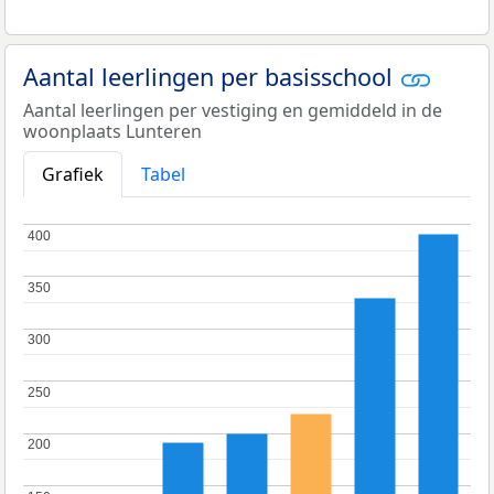
Aantal leerlingen per basisschool
Aantal leerlingen per vestiging en gemiddeld in de
woonplaats Lunteren
Grafiek
Tabel
400
400
350
350
300
300
250
250
200
200