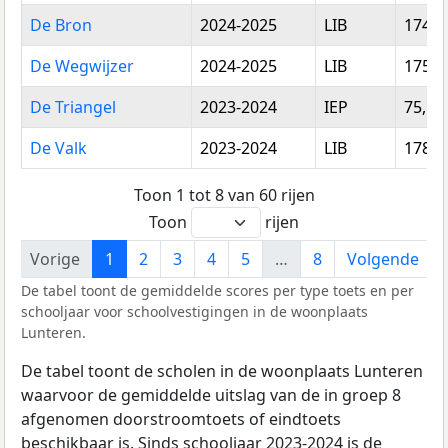
De Bron
2024-2025
LIB
174,2
De Wegwijzer
2024-2025
LIB
175,2
De Triangel
2023-2024
IEP
75,57
De Valk
2023-2024
LIB
178,3
Toon 1 tot 8 van 60 rijen
Toon
rijen
Vorige
1
2
3
4
5
…
8
Volgende
De tabel toont de gemiddelde scores per type toets en per
schooljaar voor schoolvestigingen in de woonplaats
Lunteren.
De tabel toont de scholen in de woonplaats Lunteren
waarvoor de gemiddelde uitslag van de in groep 8
afgenomen doorstroomtoets of eindtoets
beschikbaar is. Sinds schooljaar 2023-2024 is de