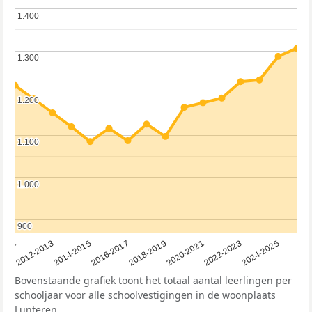
1.400
1.400
1.300
1.300
1.200
1.200
1.100
1.100
1.000
1.000
900
900
2011
2012-2013
2014-2015
2016-2017
2018-2019
2020-2021
2022-2023
2024-2025
Bovenstaande grafiek toont het totaal aantal leerlingen per
schooljaar voor alle schoolvestigingen in de woonplaats
Lunteren.