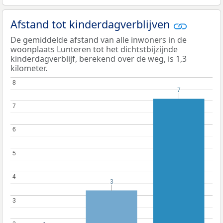
Afstand tot kinderdagverblijven
De gemiddelde afstand van alle inwoners in de
woonplaats Lunteren tot het dichtstbijzijnde
kinderdagverblijf, berekend over de weg, is 1,3
kilometer.
8
8
7
7
7
7
6
6
5
5
4
4
3
3
3
3