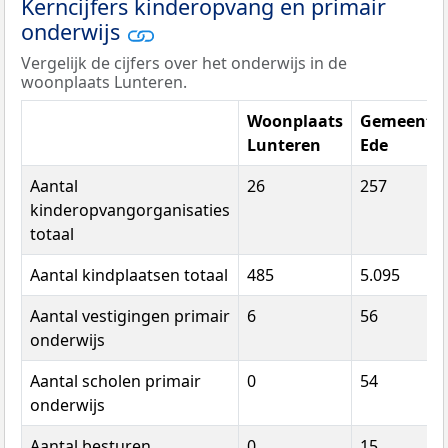
Kerncijfers kinderopvang en primair
onderwijs
Vergelijk de cijfers over het onderwijs in de
woonplaats Lunteren.
Woonplaats
Gemeente
Lunteren
Ede
Aantal
26
257
kinderopvangorganisaties
totaal
Aantal kindplaatsen totaal
485
5.095
Aantal vestigingen primair
6
56
onderwijs
Aantal scholen primair
0
54
onderwijs
Aantal besturen
0
15