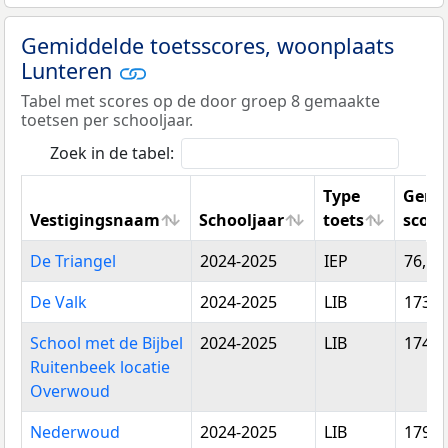
Gemiddelde toetsscores, woonplaats
Lunteren
Tabel met scores op de door groep 8 gemaakte
toetsen per schooljaar.
Zoek in de tabel:
Type
Gemi
Vestigingsnaam
Schooljaar
toets
score
Vestigingsnaam
Schooljaar
Type
Gemi
De Triangel
2024-2025
IEP
76,12
toets
score
De Valk
2024-2025
LIB
173,6
School met de Bijbel
2024-2025
LIB
174,6
Ruitenbeek locatie
Overwoud
Nederwoud
2024-2025
LIB
179,9