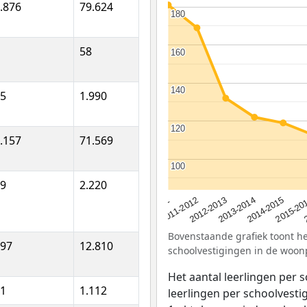
.876
79.624
180
180
58
160
160
140
140
5
1.990
120
120
.157
71.569
100
100
9
2.220
2012-2013
2015-20
2011-2012
2014-2015
2010-2011
2013-2014
Bovenstaande grafiek toont het
97
12.810
schoolvestigingen in de wo
Het aantal leerlingen per 
1
1.112
leerlingen per schoolvestig