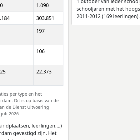
1 oktober van ieder school
0
1.090
schooljaren met het hoogst
2011-2012 (169 leerlingen).
.184
303.851
197
106
25
22.373
ies per type en het
dam. Dit is op basis van de
van de Dienst Uitvoering
juli 2026.
ndplaatsen, leerlingen,...)
dam gevestigd zijn. Het