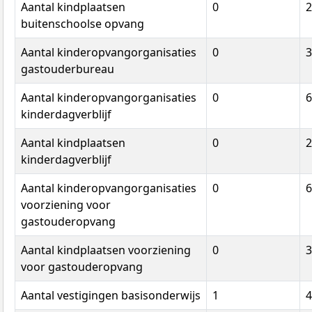
Aantal kindplaatsen
0
2
buitenschoolse opvang
Aantal kinderopvangorganisaties
0
3
gastouderbureau
Aantal kinderopvangorganisaties
0
6
kinderdagverblijf
Aantal kindplaatsen
0
2
kinderdagverblijf
Aantal kinderopvangorganisaties
0
6
voorziening voor
gastouderopvang
Aantal kindplaatsen voorziening
0
3
voor gastouderopvang
Aantal vestigingen basisonderwijs
1
4