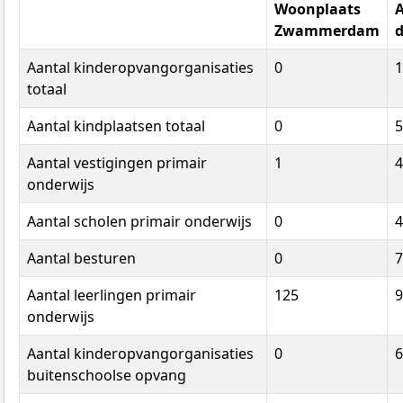
Woonplaats
Zwammerdam
d
Aantal kinderopvangorganisaties
0
1
totaal
Aantal kindplaatsen totaal
0
5
Aantal vestigingen primair
1
4
onderwijs
Aantal scholen primair onderwijs
0
4
Aantal besturen
0
7
Aantal leerlingen primair
125
9
onderwijs
Aantal kinderopvangorganisaties
0
6
buitenschoolse opvang