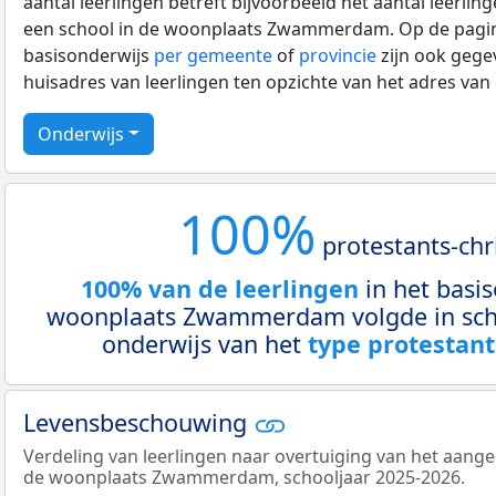
aantal leerlingen betreft bijvoorbeeld het aantal leerlin
een school in de woonplaats Zwammerdam. Op de pagin
basisonderwijs
per gemeente
of
provincie
zijn ook gege
huisadres van leerlingen ten opzichte van het adres van
Onderwijs
100%
protestants-chri
100% van de leerlingen
in het basis
woonplaats Zwammerdam volgde in sch
onderwijs van het
type protestants
Levensbeschouwing
Verdeling van leerlingen naar overtuiging van het aang
de woonplaats Zwammerdam, schooljaar 2025-2026.