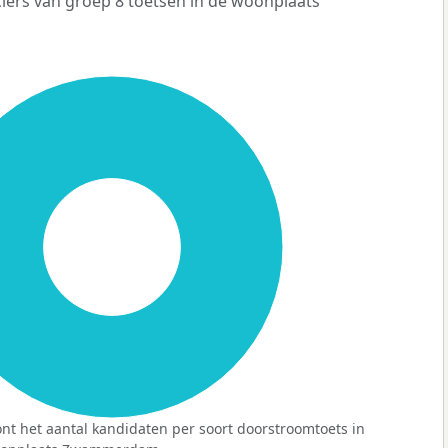
iers van groep 8 toetsen in de woonplaats
100%
nt het aantal kandidaten per soort doorstroomtoets in