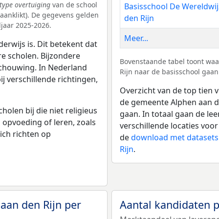
type overtuiging
van de school
Basisschool De Wereldwij
k aanklikt). De gegevens gelden
den Rijn
jaar 2025-2026.
Meer...
erwijs is. Dit betekent dat
re scholen. Bijzondere
Bovenstaande tabel toont waa
schouwing. In Nederland
Rijn naar de basisschool gaan
bij verschillende richtingen,
Overzicht van de top tien v
de gemeente Alphen aan de
olen bij die niet religieus
gaan. In totaal gaan de le
p opvoeding of leren, zoals
verschillende locaties voor
ich richten op
de
download met datasets
Rijn
.
aan den Rijn per
Aantal kandidaten 