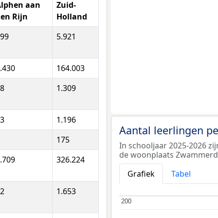
Alphen aan
Zuid-
en Rijn
Holland
99
5.921
.430
164.003
8
1.309
3
1.196
Aantal leerlingen p
175
In schooljaar 2025-2026 zi
de woonplaats Zwammer
.709
326.224
Grafiek
Tabel
2
1.653
200
200