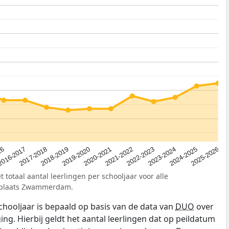
2023-2024
2019-2020
16
2022-2023
2018-2019
2025-2026
2021-2022
2017-2018
2024-2025
2020-2021
2016-2017
 totaal aantal leerlingen per schooljaar voor alle
onplaats Zwammerdam.
schooljaar is bepaald op basis van de data van
DUO
over
ing. Hierbij geldt het aantal leerlingen dat op peildatum