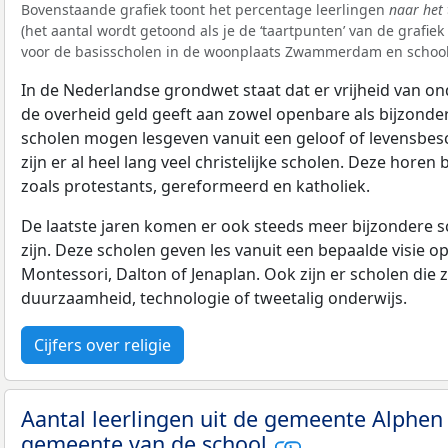
Bovenstaande grafiek toont het percentage leerlingen
naar het 
(het aantal wordt getoond als je de ‘taartpunten’ van de grafie
voor de basisscholen in de woonplaats Zwammerdam en school
In de Nederlandse grondwet staat dat er vrijheid van ond
de overheid geld geeft aan zowel openbare als bijzonde
scholen mogen lesgeven vanuit een geloof of levensbe
zijn er al heel lang veel christelijke scholen. Deze horen 
zoals protestants, gereformeerd en katholiek.
De laatste jaren komen er ook steeds meer bijzondere sch
zijn. Deze scholen geven les vanuit een bepaalde visie o
Montessori, Dalton of Jenaplan. Ook zijn er scholen die z
duurzaamheid, technologie of tweetalig onderwijs.
Cijfers over religie
Aantal leerlingen uit de gemeente Alphen 
gemeente van de school