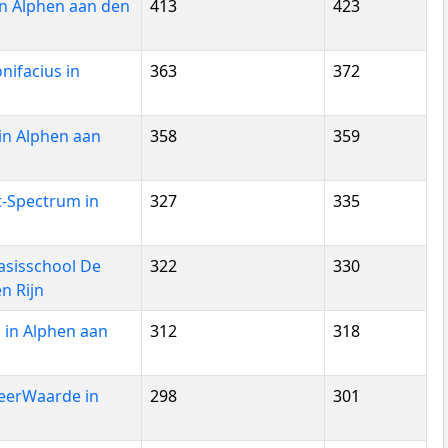
in Alphen aan den
413
423
nifacius in
363
372
in Alphen aan
358
359
t-Spectrum in
327
335
Basisschool De
322
330
n Rijn
 in Alphen aan
312
318
eerWaarde in
298
301