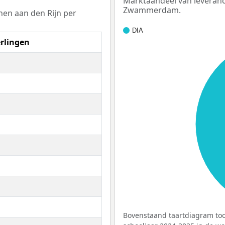
Marktaandeel van leveranc
Zwammerdam.
hen aan den Rijn per
DIA
erlingen
Bovenstaand taartdiagram too