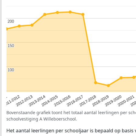
200
200
150
150
100
100
2012-2013
2019-2020
2015-2016
2011-2012
2018-2019
2014-2015
2011
202
2017-2018
2013-2014
2020-2021
2016-2017
Bovenstaande grafiek toont het totaal aantal leerlingen per sch
schoolvestiging A Willeboerschool.
Het aantal leerlingen per schooljaar is bepaald op basis