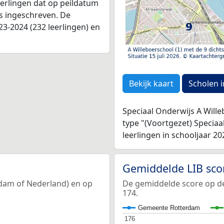
leerlingen dat op peildatum
as ingeschreven. De
3-2024 (232 leerlingen) en
Bekijk kaart
Scholen i
Speciaal Onderwijs A Wille
type "(Voortgezet) Specia
leerlingen in schooljaar 20
Gemiddelde LIB sco
rdam of Nederland) en op
De gemiddelde score op de
174.
Gemeente Rotterdam
176
176