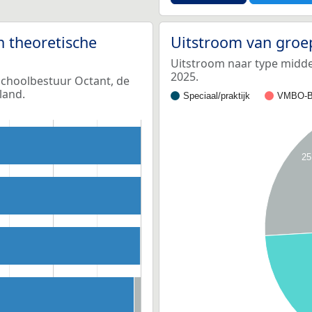
n theoretische
Uitstroom van groe
Uitstroom naar type middel
2025.
schoolbestuur Octant, de
land.
Speciaal/praktijk
VMBO-B
25