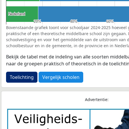
Nederland
Nederland
20%
20%
40%
40%
60%
60%
Bovenstaande grafiek toont voor schooljaar 2024-2025 hoeveel 
praktische of een theoretische middelbare school zijn gegaan.
schoolvestiging en voor het gemiddelde van de uitstroom van d
schoolbestuur en in de gemeente, in de provincie en in Nederl
Bekijk de tabel met de indeling van alle soorten middel
naar de groepen praktisch of theoretisch in de toelichti
Toelichting
Vergelijk scholen
Advertentie: