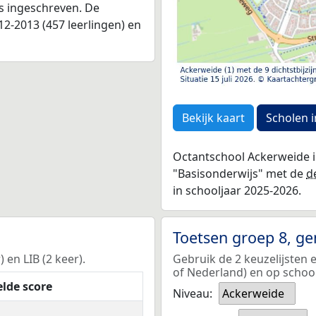
as ingeschreven. De
2-2013 (457 leerlingen) en
Bekijk kaart
Scholen i
Octantschool Ackerweide in
"Basisonderwijs" met de
d
in schooljaar 2025-2026.
Toetsen groep 8, g
 en LIB (2 keer).
Gebruik de 2 keuzelijsten 
of Nederland) en op school
lde score
Niveau:
Ackerweide