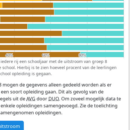
40%
40%
60%
60%
80%
80%
 iedere rij een schooljaar met de uitstroom van groep 8
school. Hierbij is te zien hoeveel procent van de leerlingen
chool opleiding is gegaan.
3 mogen de gegevens alleen gedeeld worden als er
 een soort opleiding gaan. Dit als gevolg van de
egels uit de
AVG
door
DUO
. Om zoveel mogelijk data te
enkele opleidingen samengevoegd. Zie de toelichting
e samengenomen opleidingen.
uitstroom