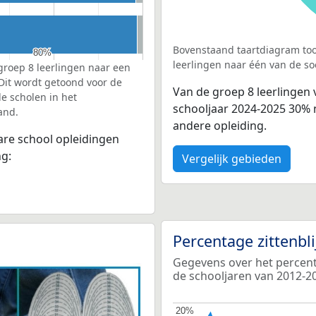
Bovenstaand taartdiagram too
80%
80%
leerlingen naar één van de so
groep 8 leerlingen naar een
 Dit wordt getoond voor de
Van de groep 8 leerlingen 
e scholen in het
schooljaar 2024-2025 30%
and.
andere opleiding.
bare school opleidingen
ng:
Vergelijk gebieden
Percentage zittenbl
Gegevens over het percenta
de schooljaren van 2012-2
20%
20%