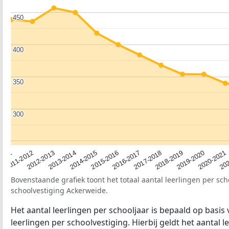
450
450
400
400
350
350
300
300
2012-2013
2019-2020
2015-2016
2011-2012
2018-2019
2014-2015
2011
202
2017-2018
2013-2014
2020-2021
2016-2017
Bovenstaande grafiek toont het totaal aantal leerlingen per sch
schoolvestiging Ackerweide.
Het aantal leerlingen per schooljaar is bepaald op basis
leerlingen per schoolvestiging. Hierbij geldt het aantal 