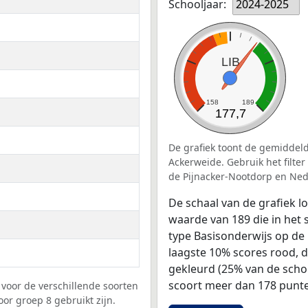
Schooljaar:
2024-2025
LIB
158
189
177,7
De grafiek toont de gemiddeld
Ackerweide. Gebruik het filte
de Pijnacker-Nootdorp en Ned
De schaal van de grafiek 
waarde van 189 die in het 
type Basisonderwijs op de 
laagste 10% scores rood, 
gekleurd (25% van de scho
scoort meer dan 178 punte
voor de verschillende soorten
or groep 8 gebruikt zijn.