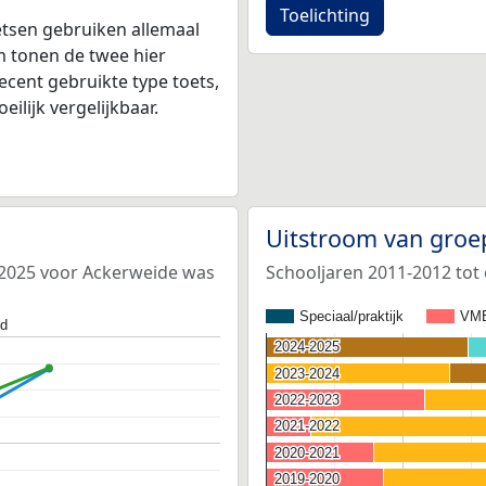
Toelichting
tsen gebruiken allemaal
 tonen de twee hier
ecent gebruikte type toets,
ilijk vergelijkbaar.
Uitstroom van groe
4-2025 voor Ackerweide was
Schooljaren 2011-2012 tot
Speciaal/praktijk
VM
nd
2024-2025
2024-2025
2023-2024
2023-2024
2022-2023
2022-2023
2021-2022
2021-2022
2020-2021
2020-2021
2019-2020
2019-2020