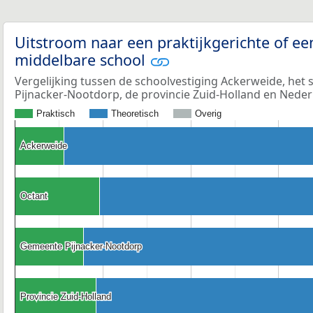
Uitstroom naar een praktijkgerichte of ee
middelbare school
Vergelijking tussen de schoolvestiging Ackerweide, het 
Pijnacker-Nootdorp, de provincie Zuid-Holland en Neder
Praktisch
Theoretisch
Overig
Ackerweide
Ackerweide
Octant
Octant
Gemeente Pijnacker-Nootdorp
Gemeente Pijnacker-Nootdorp
Provincie Zuid-Holland
Provincie Zuid-Holland