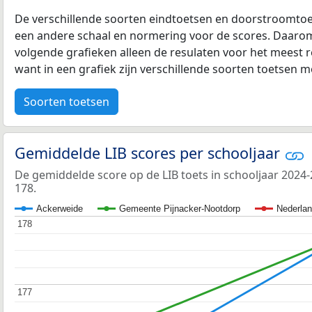
De verschillende soorten eindtoetsen en doorstroomtoe
een andere schaal en normering voor de scores. Daarom
volgende grafieken alleen de resulaten voor het meest r
want in een grafiek zijn verschillende soorten toetsen moe
Soorten toetsen
Gemiddelde LIB scores per schooljaar
De gemiddelde score op de LIB toets in schooljaar 202
178.
Ackerweide
Gemeente Pijnacker-Nootdorp
Nederla
178
178
177
177