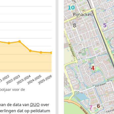
2023-2024
2022-2023
2025-2026
1-2022
2024-2025
ooljaar voor de
 van de data van
DUO
over
leerlingen dat op peildatum