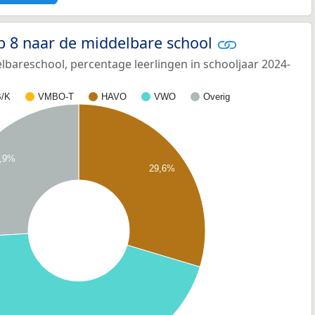
p 8 naar de middelbare school
bareschool, percentage leerlingen in schooljaar 2024-
/K
VMBO-T
HAVO
VWO
Overig
,9%
29,6%