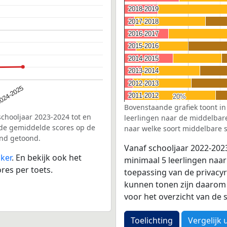
2018-2019
2018-2019
2017-2018
2017-2018
2016-2017
2016-2017
2015-2016
2015-2016
2014-2015
2014-2015
2013-2014
2013-2014
2012-2013
2012-2013
024-2025
2011-2012
2011-2012
20%
20%
Bovenstaande grafiek toont in
schooljaar 2023-2024 tot en
leerlingen naar de middelbare 
de gemiddelde scores op de
naar welke soort middelbare s
and getoond.
Vanaf schooljaar 2022-202
ker
. En bekijk ook het
minimaal 5 leerlingen naar
res per toets.
toepassing van de privacyr
kunnen tonen zijn daarom 
voor het overzicht van d
Toelichting
Vergelijk 