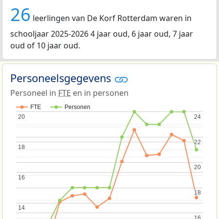
26
leerlingen van De Korf Rotterdam waren in
schooljaar 2025-2026 4 jaar oud, 6 jaar oud, 7 jaar
oud of 10 jaar oud.
Personeelsgegevens
Personeel in
FTE
en in personen
FTE
Personen
20
20
24
24
22
22
18
18
20
20
16
16
18
18
14
14
16
16