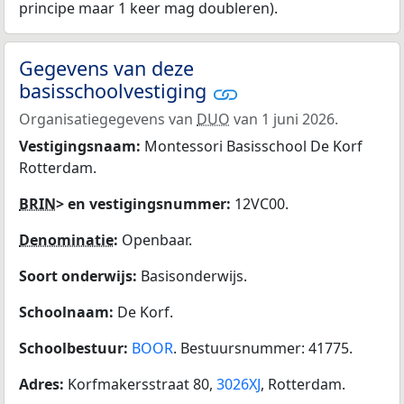
principe maar 1 keer mag doubleren).
Gegevens van deze
basisschoolvestiging
Organisatiegegevens van
DUO
van 1 juni 2026.
Vestigingsnaam:
Montessori Basisschool De Korf
Rotterdam.
BRIN
> en vestigingsnummer:
12VC00.
Denominatie
:
Openbaar.
Soort onderwijs:
Basisonderwijs.
Schoolnaam:
De Korf.
Schoolbestuur:
BOOR
. Bestuursnummer: 41775.
Adres:
Korfmakersstraat 80,
3026XJ
, Rotterdam.