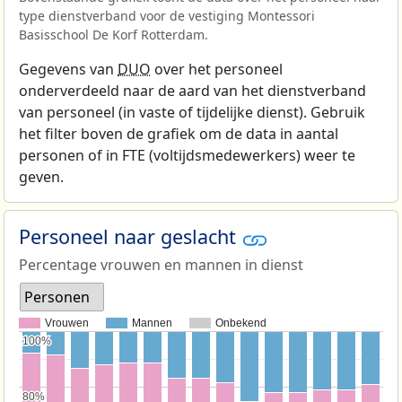
type dienstverband voor de vestiging Montessori
Basisschool De Korf Rotterdam.
Gegevens van
DUO
over het personeel
onderverdeeld naar de aard van het dienstverband
van personeel (in vaste of tijdelijke dienst). Gebruik
het filter boven de grafiek om de data in aantal
personen of in FTE (voltijdsmedewerkers) weer te
geven.
Personeel naar geslacht
Percentage vrouwen en mannen in dienst
Personen
Vrouwen
Mannen
Onbekend
100%
100%
80%
80%