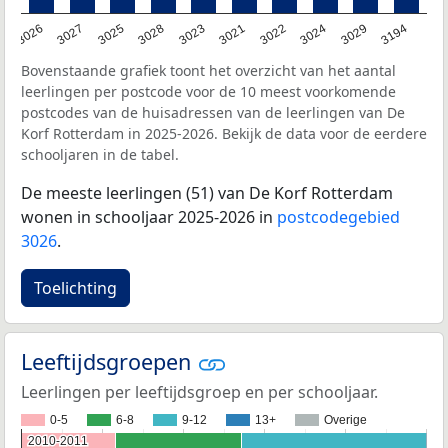
3026
3027
3025
3028
3023
3021
3022
3024
3029
3194
Bovenstaande grafiek toont het overzicht van het aantal
leerlingen per postcode voor de 10 meest voorkomende
postcodes van de huisadressen van de leerlingen van De
Korf Rotterdam in 2025-2026. Bekijk de data voor de eerdere
schooljaren in de tabel.
De meeste leerlingen (51) van De Korf Rotterdam
wonen in schooljaar 2025-2026 in
postcodegebied
3026
.
Toelichting
Leeftijdsgroepen
Leerlingen per leeftijdsgroep en per schooljaar.
0-5
6-8
9-12
13+
Overige
2010-2011
2010-2011