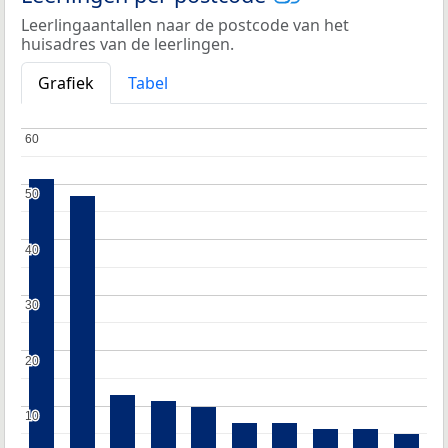
Leerlingaantallen naar de postcode van het
huisadres van de leerlingen.
Grafiek
Tabel
60
60
50
50
40
40
30
30
20
20
10
10