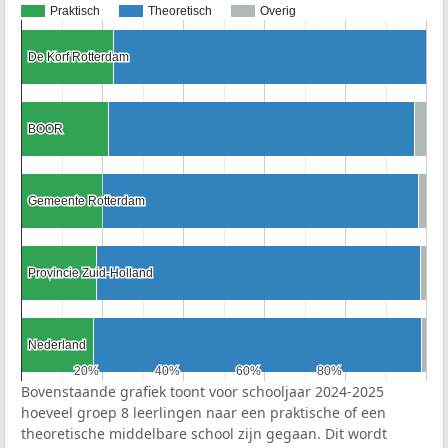
Praktisch
Theoretisch
Overig
De Korf Rotterdam
De Korf Rotterdam
BOOR
BOOR
Gemeente Rotterdam
Gemeente Rotterdam
Provincie Zuid-Holland
Provincie Zuid-Holland
Nederland
Nederland
20%
20%
40%
40%
60%
60%
80%
80%
Bovenstaande grafiek toont voor schooljaar 2024-2025
hoeveel groep 8 leerlingen naar een praktische of een
theoretische middelbare school zijn gegaan. Dit wordt