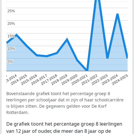
25%
25%
20%
20%
15%
15%
10%
10%
5%
5%
2013
2013-2014
2014-2015
2015-2016
2016-2017
2017-2018
2018-2019
2019-2020
2020-2021
2021-2022
2022-2023
2023-2024
2024-2025
Bovenstaande grafiek toont het percentage groep 8
leerlingen per schooljaar dat in zijn of haar schoolcarrière
is blijven zitten. De gegevens gelden voor De Korf
Rotterdam.
De grafiek toont het percentage groep 8 leerlingen
van 12 jaar of ouder, die meer dan 8 jaar op de