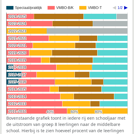
Speciaal/praktijk
VMBO-B/K
VMBO-T
1/2
2024-2025
2024-2025
2023-2024
2023-2024
2022-2023
2022-2023
2021-2022
2021-2022
2020-2021
2020-2021
2019-2020
2019-2020
2018-2019
2018-2019
2017-2018
2017-2018
2016-2017
2016-2017
2015-2016
2015-2016
2014-2015
2014-2015
2013-2014
2013-2014
2012-2013
2012-2013
2011-2012
2011-2012
40%
40%
60%
60%
80%
80%
Bovenstaande grafiek toont in iedere rij een schooljaar met
de uitstroom van groep 8 leerlingen naar de middelbare
school. Hierbij is te zien hoeveel procent van de leerlingen