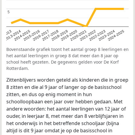
5
5
2014-2015
2013-2014
2020-2021
12-2013
2019-2020
2018-2019
2017-2018
2024-2025
2016-2017
2023-2024
2022-2023
2015-2016
2021-2022
Bovenstaande grafiek toont het aantal groep 8 leerlingen en
het aantal leerlingen in groep 8 dat meer dan 8 jaar op
school heeft gezeten. De gegevens gelden voor De Korf
Rotterdam.
Zittenblijvers worden geteld als kinderen die in groep
8 zitten en die al 9 jaar of langer op de basisschool
zitten, en dus op enig moment in hun
schoolloopbaan een jaar over hebben gedaan. Met
andere woorden: het aantal leerlingen van 12 jaar of
ouder, in leerjaar 8, met meer dan 8 verblijfsjaren in
het onderwijs in het betreffende schooljaar (bijna
altijd is dit 9 jaar omdat je op de basisschool in