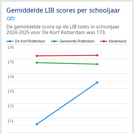
Gemiddelde LIB scores per schooljaar
De gemiddelde score op de LIB toets in schooljaar
2024-2025 voor De Korf Rotterdam was 173.
De Korf Rotterdam
Gemeente Rotterdam
Nederland
176
176
175
175
174
174
173
173
172
172
171
171