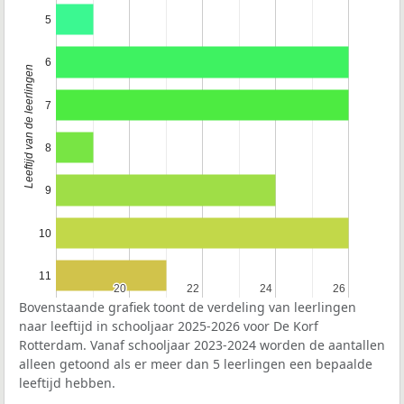
5
6
Leeftijd van de leerlingen
7
8
9
10
11
20
20
22
22
24
24
26
26
Bovenstaande grafiek toont de verdeling van leerlingen
naar leeftijd in schooljaar 2025-2026 voor De Korf
Rotterdam. Vanaf schooljaar 2023-2024 worden de aantallen
alleen getoond als er meer dan 5 leerlingen een bepaalde
leeftijd hebben.