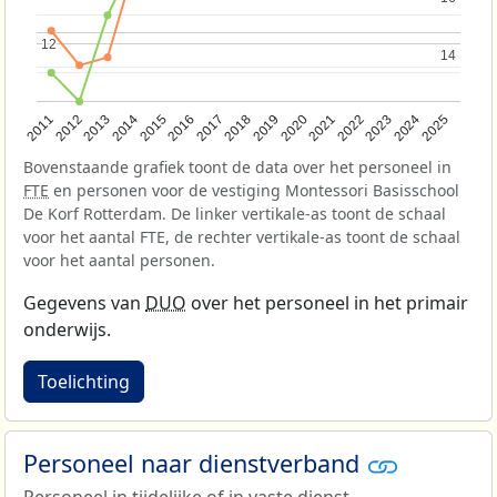
12
12
14
14
2013
2018
2023
2015
2020
2025
2012
2017
2022
2014
2019
2024
2011
2016
2021
Bovenstaande grafiek toont de data over het personeel in
FTE
en personen voor de vestiging Montessori Basisschool
De Korf Rotterdam. De linker vertikale-as toont de schaal
voor het aantal FTE, de rechter vertikale-as toont de schaal
voor het aantal personen.
Gegevens van
DUO
over het personeel in het primair
onderwijs.
Toelichting
Personeel naar dienstverband