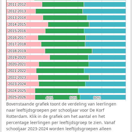
2011-2012
2011-2012
2012-2013
2012-2013
2013-2014
2013-2014
2014-2015
2014-2015
2015-2016
2015-2016
2016-2017
2016-2017
2017-2018
2017-2018
2018-2019
2018-2019
2019-2020
2019-2020
2020-2021
2020-2021
2021-2022
2021-2022
2022-2023
2022-2023
2023-2024
2023-2024
2024-2025
2024-2025
2025-2026
2025-2026
40%
40%
60%
60%
80%
80%
Bovenstaande grafiek toont de verdeling van leerlingen
naar leeftijdsgroepen per schooljaar voor De Korf
Rotterdam. Klik in de grafiek om het aantal en het
percentage leerlingen per leeftijdsgroep te zien. Vanaf
schooljaar 2023-2024 worden leeftijdsgroepen alleen