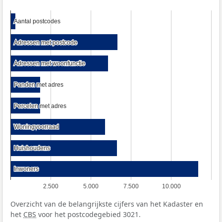
Aantal postcodes
Aantal postcodes
Adressen met postcode
Adressen met postcode
Adressen met woonfunctie
Adressen met woonfunctie
Panden met adres
Panden met adres
Percelen met adres
Percelen met adres
Woningvoorraad
Woningvoorraad
Huishoudens
Huishoudens
Inwoners
Inwoners
2.500
5.000
7.500
10.000
Overzicht van de belangrijkste cijfers van het Kadaster en
het
CBS
voor het postcodegebied 3021.