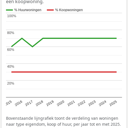
een koopwoning.
% Huurwoningen
% Koopwoningen
100%
100%
80%
80%
60%
60%
40%
40%
20%
20%
2019
2022
2025
2017
2020
2023
2015
2018
2021
2024
2016
Bovenstaande lijngrafiek toont de verdeling van woningen
naar type eigendom, koop of huur, per jaar tot en met 2025.