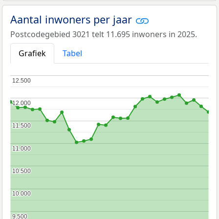
Aantal inwoners per jaar
Postcodegebied 3021 telt 11.695 inwoners in 2025.
Grafiek
Tabel
12.500
12.500
12.000
12.000
11.500
11.500
11.000
11.000
10.500
10.500
10.000
10.000
9.500
9.500