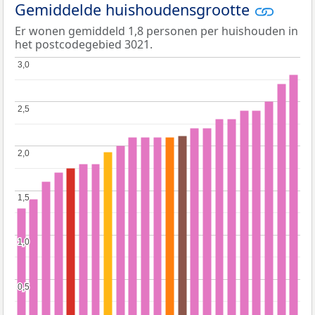
Gemiddelde huishoudensgrootte
Er wonen gemiddeld 1,8 personen per huishouden in
het postcodegebied 3021.
3,0
3,0
2,5
2,5
2,0
2,0
1,5
1,5
1,0
1,0
0,5
0,5