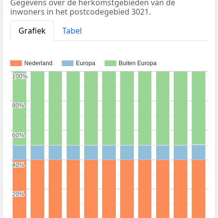
Gegevens over de herkomstgebieden van de
inwoners in het postcodegebied 3021.
Grafiek
Tabel
Nederland
Europa
Buiten Europa
100%
100%
80%
80%
60%
60%
40%
40%
20%
20%