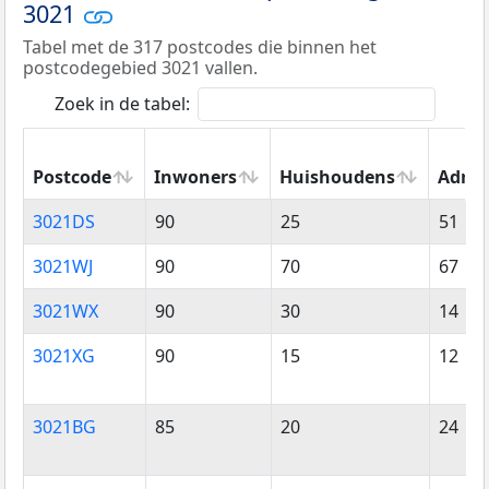
3021
Tabel met de 317 postcodes die binnen het
postcodegebied 3021 vallen.
Zoek in de tabel:
Postcode
Inwoners
Huishoudens
Adres
Postcode
Inwoners
Huishoudens
Adres
3021DS
90
25
51
3021WJ
90
70
67
3021WX
90
30
14
3021XG
90
15
12
3021BG
85
20
24