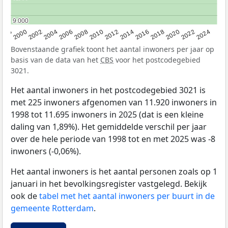
9.000
9.000
1998
2000
2002
2004
2006
2008
2010
2012
2014
2016
2018
2020
2022
2024
Bovenstaande grafiek toont het aantal inwoners per jaar op
basis van de data van het
CBS
voor het postcodegebied
3021.
Het aantal inwoners in het postcodegebied 3021 is
met 225 inwoners afgenomen van 11.920 inwoners in
1998 tot 11.695 inwoners in 2025 (dat is een kleine
daling van 1,89%). Het gemiddelde verschil per jaar
over de hele periode van 1998 tot en met 2025 was -8
inwoners (-0,06%).
Het aantal inwoners is het aantal personen zoals op 1
januari in het bevolkingsregister vastgelegd. Bekijk
ook de
tabel met het aantal inwoners per buurt in de
gemeente Rotterdam
.