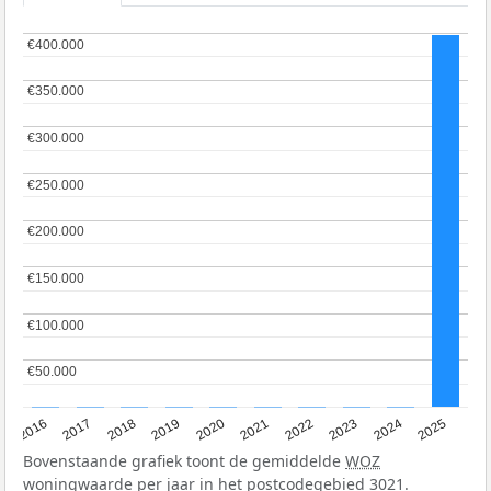
€400.000
€400.000
€350.000
€350.000
€300.000
€300.000
€250.000
€250.000
€200.000
€200.000
€150.000
€150.000
€100.000
€100.000
€50.000
€50.000
2016
2017
2018
2019
2020
2021
2022
2023
2024
2025
Bovenstaande grafiek toont de gemiddelde
WOZ
woningwaarde per jaar in het postcodegebied 3021.