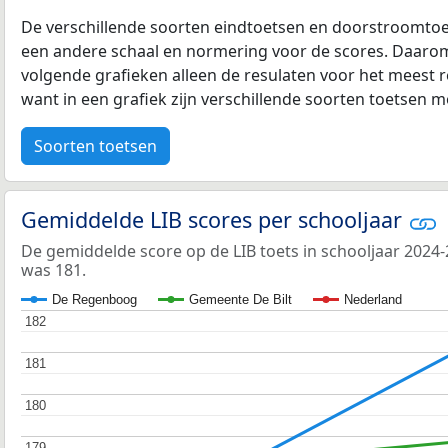
De verschillende soorten eindtoetsen en doorstroomtoe
een andere schaal en normering voor de scores. Daarom
volgende grafieken alleen de resulaten voor het meest r
want in een grafiek zijn verschillende soorten toetsen moe
Soorten toetsen
Gemiddelde LIB scores per schooljaar
De gemiddelde score op de LIB toets in schooljaar 202
was 181.
De Regenboog
Gemeente De Bilt
Nederland
182
182
181
181
180
180
179
179