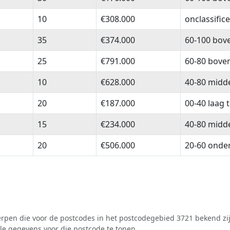
10
€308.000
onclassific
35
€374.000
60-100 bov
25
€791.000
60-80 bove
10
€628.000
40-80 midd
20
€187.000
00-40 laag 
15
€234.000
40-80 midd
20
€506.000
20-60 onde
pen die voor de postcodes in het postcodegebied 3721 bekend zij
lle gegevens voor die postcode te tonen.