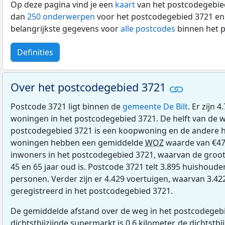
Op deze pagina vind je een
kaart
van het postcodegebied
dan
250 onderwerpen
voor het postcodegebied 3721 en 
belangrijkste gegevens voor
alle postcodes
binnen het 
Definities
Over het postcodegebied 3721
Postcode 3721 ligt binnen de
gemeente De Bilt
. Er zijn 
woningen in het postcodegebied 3721. De helft van de 
postcodegebied 3721 is een koopwoning en de andere h
woningen hebben een gemiddelde
WOZ
waarde van €47
inwoners in het postcodegebied 3721, waarvan de groot
45 en 65 jaar oud is. Postcode 3721 telt 3.895 huishoud
personen. Verder zijn er 4.429 voertuigen, waarvan 3.4
geregistreerd in het postcodegebied 3721.
De gemiddelde afstand over de weg in het postcodegebi
dichtstbijzijnde supermarkt is 0,6 kilometer, de dichtstbi