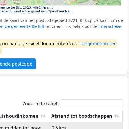
 de kaart van het postcodegebied 3721. Klik op de kaart om de
en de gemeente De Bilt
te tonen. Tip: bekijk ook de
interactieve
a in handige Excel documenten voor
de gemeente De
.
ende postcode
Zoek in de tabel:
uishoudinkomen
Afstand tot boodschappen
uishoudinkomen
Afstand tot boodschappen
en midden tot hoog
0,6 km