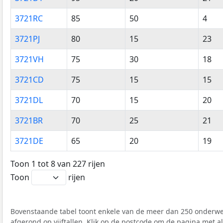
3721RC
85
50
4
3721PJ
80
15
23
3721VH
75
30
18
3721CD
75
15
15
3721DL
70
15
20
3721BR
70
25
21
3721DE
65
20
19
Toon 1 tot 8 van 227 rijen
Toon
rijen
Bovenstaande tabel toont enkele van de meer dan 250 onderwer
afgerond op vijftallen. Klik op de postcode om de pagina met a