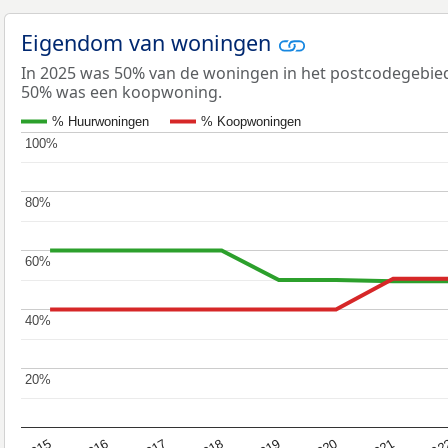
Eigendom van woningen
In 2025 was 50% van de woningen in het postcodegebi
50% was een koopwoning.
% Huurwoningen
% Koopwoningen
100%
100%
80%
80%
60%
60%
40%
40%
20%
20%