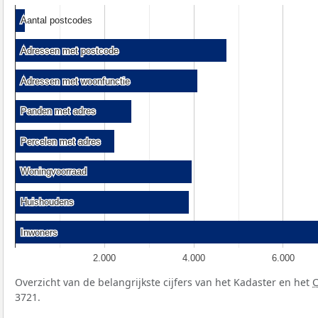
Aantal postcodes
Aantal postcodes
Adressen met postcode
Adressen met postcode
Adressen met woonfunctie
Adressen met woonfunctie
Panden met adres
Panden met adres
Percelen met adres
Percelen met adres
Woningvoorraad
Woningvoorraad
Huishoudens
Huishoudens
Inwoners
Inwoners
2.000
4.000
6.000
Overzicht van de belangrijkste cijfers van het Kadaster en het
3721.