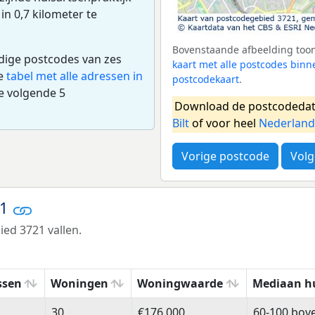
 in 0,7 kilometer te
Bovenstaande afbeelding toont
edige postcodes van zes
kaart met alle postcodes binn
de
tabel met alle adressen in
postcodekaart
.
e volgende 5
Download de postcodedat
Bilt
of voor heel
Nederland
Vorige postcode
Volg
21
ed 3721 vallen.
ssen
Woningen
Woningwaarde
Mediaan h
ssen
Woningen
Woningwaarde
Mediaan h
30
€176.000
60-100 bov