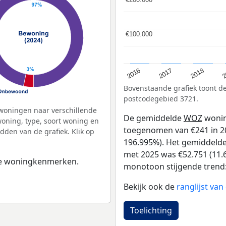
€100.000
€100.000
2
2016
2018
2017
Bovenstaande grafiek toont 
postcodegebied 3721.
woningen naar verschillende
De gemiddelde
WOZ
wonin
ning, type, soort woning en
toegenomen van €241 in 20
dden van de grafiek. Klik op
196.995%). Het gemiddelde 
met 2025 was €52.751 (11.6
 de woningkenmerken.
monotoon stijgende trend: D
Bekijk ook de
ranglijst va
Toelichting