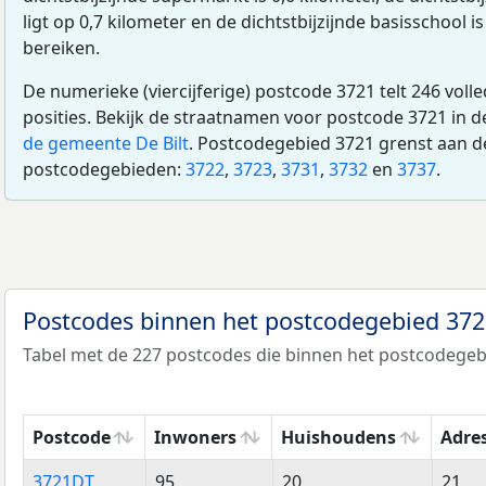
ligt op 0,7 kilometer en de dichtstbijzijnde basisschool is
bereiken.
De numerieke (viercijferige) postcode 3721 telt 246 voll
posities. Bekijk de straatnamen voor postcode 3721 in 
de gemeente De Bilt
. Postcodegebied 3721 grenst aan d
postcodegebieden:
3722
,
3723
,
3731
,
3732
en
3737
.
Postcodes binnen het postcodegebied 37
Tabel met de 227 postcodes die binnen het postcodegebi
Postcode
Inwoners
Huishoudens
Adre
Postcode
Inwoners
Huishoudens
Adre
3721DT
95
20
21