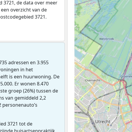
 3721, de data over meer
een overzicht van de
postcodegebied 3721.
4.735 adressen en 3.955
woningen in het
elft is een huurwoning. De
5.000. Er wonen 8.470
ste groep (26%) tussen de
ens van gemiddeld 2,2
22 personenauto’s
ed 3721 tot de
jzijnde huisartsenpraktijk