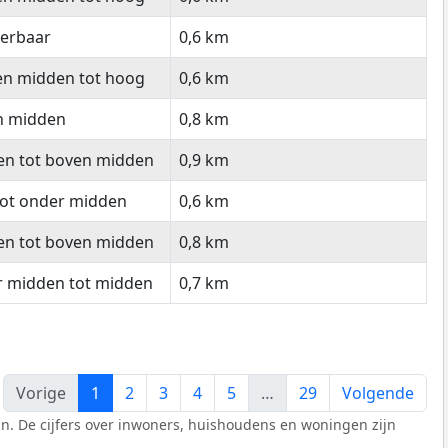
eerbaar
0,6 km
en midden tot hoog
0,6 km
n midden
0,8 km
en tot boven midden
0,9 km
tot onder midden
0,6 km
en tot boven midden
0,8 km
r midden tot midden
0,7 km
Vorige
1
2
3
4
5
…
29
Volgende
n. De cijfers over inwoners, huishoudens en woningen zijn