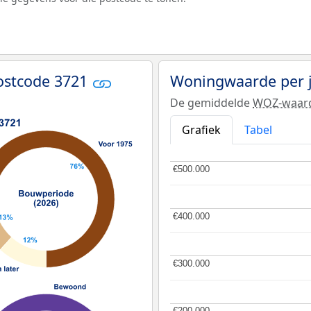
ostcode 3721
Woningwaarde per 
De gemiddelde
WOZ-waar
Grafiek
Tabel
€500.000
€500.000
€400.000
€400.000
€300.000
€300.000
€200.000
€200.000