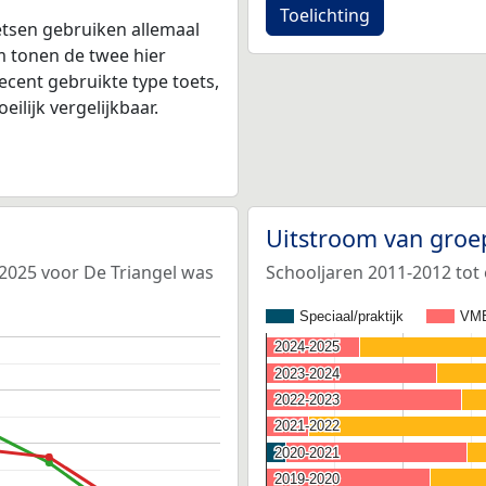
Toelichting
tsen gebruiken allemaal
 tonen de twee hier
ecent gebruikte type toets,
ilijk vergelijkbaar.
Uitstroom van groe
-2025 voor De Triangel was
Schooljaren 2011-2012 tot 
Speciaal/praktijk
VM
2024-2025
2024-2025
2023-2024
2023-2024
2022-2023
2022-2023
2021-2022
2021-2022
2020-2021
2020-2021
2019-2020
2019-2020