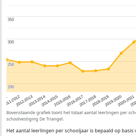
350
350
300
300
250
250
200
200
2012-2013
2019-2020
2015-2016
2011-2012
2018-2019
2014-2015
2011
202
2017-2018
2013-2014
2020-2021
2016-2017
Bovenstaande grafiek toont het totaal aantal leerlingen per sch
schoolvestiging De Triangel.
Het aantal leerlingen per schooljaar is bepaald op basis