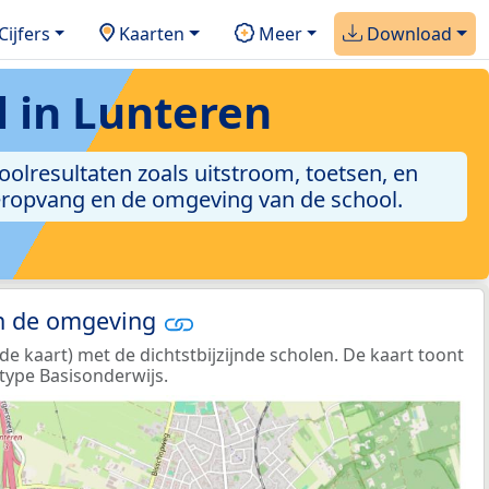
Cijfers
Kaarten
Meer
Download
l in Lunteren
choolresultaten zoals uitstroom, toetsen, en
nderopvang en de omgeving van de school.
in de omgeving
e kaart) met de dichtstbijzijnde scholen. De kaart toont
type Basisonderwijs.