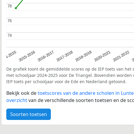
78
78
76
76
74
74
2017-2018
2014-2015
2020-2021
2016-2017
2
2018-2019
2015-2016
2021-2022
De grafiek toont de gemiddelde scores op de IEP toets van het 
met schooljaar 2024-2025 voor De Triangel. Bovendien worden
IEP toets per schooljaar voor de Ede en Nederland getoond.
Bekijk ook de
toetscores van de andere scholen in Lunt
overzicht
van de verschillende soorten toetsen en de sco
Soorten toetsen