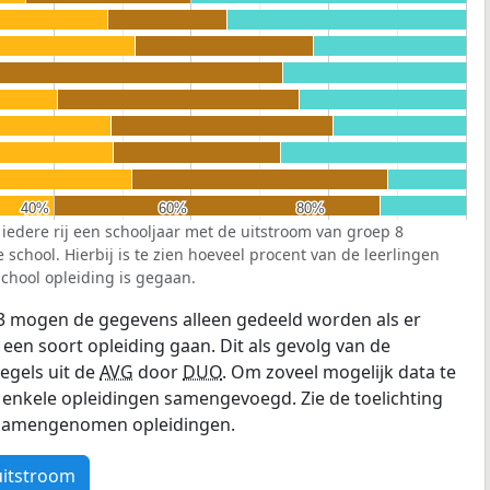
40%
40%
60%
60%
80%
80%
 iedere rij een schooljaar met de uitstroom van groep 8
school. Hierbij is te zien hoeveel procent van de leerlingen
chool opleiding is gegaan.
3 mogen de gegevens alleen gedeeld worden als er
 een soort opleiding gaan. Dit als gevolg van de
egels uit de
AVG
door
DUO
. Om zoveel mogelijk data te
enkele opleidingen samengevoegd. Zie de toelichting
e samengenomen opleidingen.
uitstroom