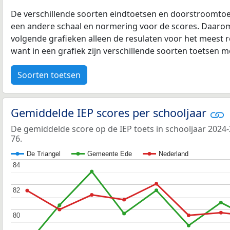
De verschillende soorten eindtoetsen en doorstroomtoe
een andere schaal en normering voor de scores. Daarom
volgende grafieken alleen de resulaten voor het meest r
want in een grafiek zijn verschillende soorten toetsen moe
Soorten toetsen
Gemiddelde IEP scores per schooljaar
De gemiddelde score op de IEP toets in schooljaar 2024
76.
De Triangel
Gemeente Ede
Nederland
84
84
82
82
80
80