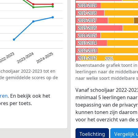
2018-2019
2018-2019
2017-2018
2017-2018
2016-2017
2016-2017
2015-2016
2015-2016
2014-2015
2014-2015
2013-2014
2013-2014
2012-2013
2012-2013
2023-2024
022-2023
2024-2025
2011-2012
2011-2012
20%
20%
Bovenstaande grafiek toont in
schooljaar 2022-2023 tot en
leerlingen naar de middelbare 
 de gemiddelde scores op de
naar welke soort middelbare s
Vanaf schooljaar 2022-202
eren
. En bekijk ook het
minimaal 5 leerlingen naar
res per toets.
toepassing van de privacyr
kunnen tonen zijn daarom 
voor het overzicht van d
Toelichting
Vergelijk 