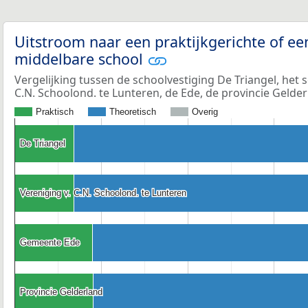
Uitstroom naar een praktijkgerichte of ee
middelbare school
Vergelijking tussen de schoolvestiging De Triangel, het 
C.N. Schoolond. te Lunteren, de Ede, de provincie Gelde
Praktisch
Theoretisch
Overig
De Triangel
De Triangel
Vereniging v. C.N. Schoolond. te Lunteren
Vereniging v. C.N. Schoolond. te Lunteren
Gemeente Ede
Gemeente Ede
Provincie Gelderland
Provincie Gelderland