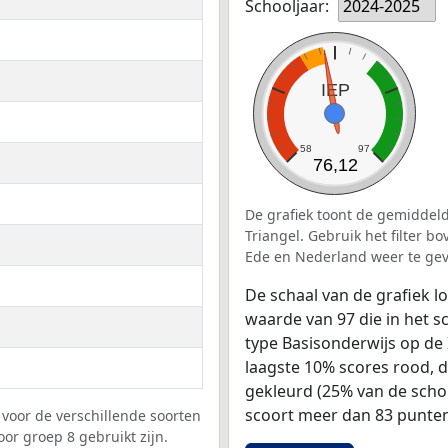
Schooljaar:
2024-2025
IEP
58
97
76,12
De grafiek toont de gemiddeld
Triangel. Gebruik het filter b
Ede en Nederland weer te ge
De schaal van de grafiek 
waarde van 97 die in het s
type Basisonderwijs op de 
laagste 10% scores rood, 
gekleurd (25% van de scho
scoort meer dan 83 punten
voor de verschillende soorten
oor groep 8 gebruikt zijn.