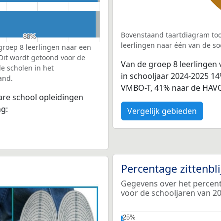
Bovenstaand taartdiagram too
80%
80%
leerlingen naar één van de so
groep 8 leerlingen naar een
 Dit wordt getoond voor de
Van de groep 8 leerlingen 
e scholen in het
in schooljaar 2024-2025 1
and.
VMBO-T, 41% naar de HAVO
bare school opleidingen
ng:
Vergelijk gebieden
Percentage zittenbl
Gegevens over het percentag
voor de schooljaren van 2
25%
25%