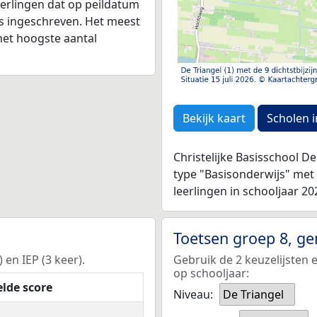
leerlingen dat op peildatum
as ingeschreven. Het meest
het hoogste aantal
Bekijk kaart
Scholen i
Christelijke Basisschool De
type "Basisonderwijs" met
leerlingen in schooljaar 20
Toetsen groep 8, g
 en IEP (3 keer).
Gebruik de 2 keuzelijsten 
op schooljaar:
lde score
Niveau:
De Triangel