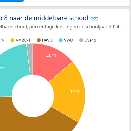
p 8 naar de middelbare school
bareschool, percentage leerlingen in schooljaar 2024-
/K
VMBO-T
HAVO
VWO
Overig
13,7%
,5%
19,6%