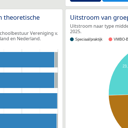
n theoretische
Uitstroom van groe
Uitstroom naar type middel
2025.
schoolbestuur Vereniging v.
rland en Nederland.
Speciaal/praktijk
VMBO-B
23