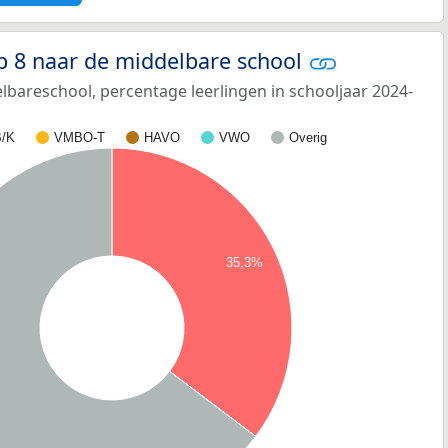
p 8 naar de middelbare school
bareschool, percentage leerlingen in schooljaar 2024-
/K
VMBO-T
HAVO
VWO
Overig
35,3%