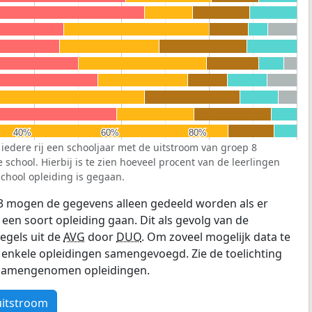
40%
40%
60%
60%
80%
80%
 iedere rij een schooljaar met de uitstroom van groep 8
school. Hierbij is te zien hoeveel procent van de leerlingen
chool opleiding is gegaan.
3 mogen de gegevens alleen gedeeld worden als er
 een soort opleiding gaan. Dit als gevolg van de
egels uit de
AVG
door
DUO
. Om zoveel mogelijk data te
enkele opleidingen samengevoegd. Zie de toelichting
e samengenomen opleidingen.
uitstroom