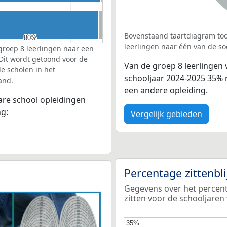
Bovenstaand taartdiagram too
80%
80%
leerlingen naar één van de so
groep 8 leerlingen naar een
 Dit wordt getoond voor de
Van de groep 8 leerlingen 
e scholen in het
schooljaar 2024-2025 35% 
and.
een andere opleiding.
bare school opleidingen
ng:
Vergelijk gebieden
Percentage zittenbl
Gegevens over het percenta
zitten voor de schooljaren
35%
35%