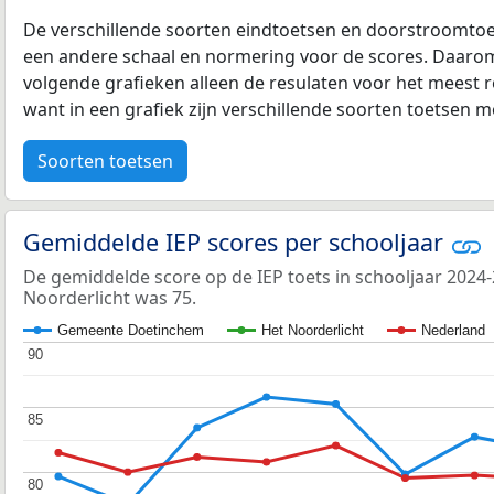
De verschillende soorten eindtoetsen en doorstroomtoe
een andere schaal en normering voor de scores. Daarom
volgende grafieken alleen de resulaten voor het meest r
want in een grafiek zijn verschillende soorten toetsen moe
Soorten toetsen
Gemiddelde IEP scores per schooljaar
De gemiddelde score op de IEP toets in schooljaar 2024
Noorderlicht was 75.
Gemeente Doetinchem
Het Noorderlicht
Nederland
90
90
85
85
80
80