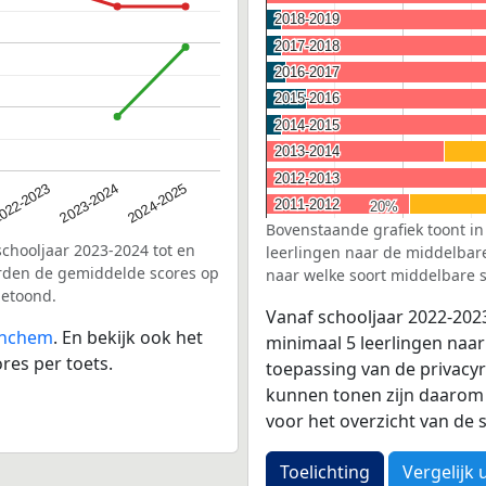
2018-2019
2018-2019
2017-2018
2017-2018
2016-2017
2016-2017
2015-2016
2015-2016
2014-2015
2014-2015
2013-2014
2013-2014
2012-2013
2012-2013
2023-2024
022-2023
2024-2025
2011-2012
2011-2012
20%
20%
Bovenstaande grafiek toont in
schooljaar 2023-2024 tot en
leerlingen naar de middelbare 
orden de gemiddelde scores op
naar welke soort middelbare s
getoond.
Vanaf schooljaar 2022-202
tinchem
. En bekijk ook het
minimaal 5 leerlingen naar
res per toets.
toepassing van de privacyr
kunnen tonen zijn daarom 
voor het overzicht van d
Toelichting
Vergelijk 