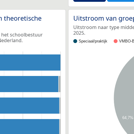
n theoretische
Uitstroom van groe
Uitstroom naar type middel
2025.
, het schoolbestuur
Nederland.
Speciaal/praktijk
VMBO-B
64,7%