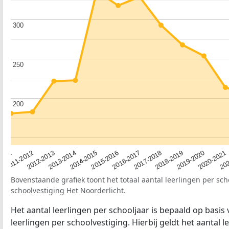
300
300
250
250
200
200
2012-2013
2019-2020
2015-2016
2011-2012
2018-2019
2014-2015
2011
202
2017-2018
2013-2014
2020-2021
2016-2017
Bovenstaande grafiek toont het totaal aantal leerlingen per sch
schoolvestiging Het Noorderlicht.
Het aantal leerlingen per schooljaar is bepaald op basis
leerlingen per schoolvestiging. Hierbij geldt het aantal 