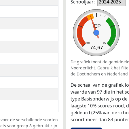
Schooljaar:
2024-2025
IEP
58
97
74,67
De grafiek toont de gemiddeld
Noorderlicht. Gebruik het fil
de Doetinchem en Nederland 
De schaal van de grafiek 
waarde van 97 die in het s
type Basisonderwijs op de 
laagste 10% scores rood, 
gekleurd (25% van de scho
scoort meer dan 83 punten
voor de verschillende soorten
ets voor groep 8 gebruikt zijn.