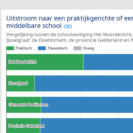
Uitstroom naar een praktijkgerichte of ee
middelbare school
Vergelijking tussen de schoolvestiging Het Noorderlicht
IJsselgraaf, de Doetinchem, de provincie Gelderland en 
Praktisch
Theoretisch
Overig
Het Noorderlicht
Het Noorderlicht
IJsselgraaf
IJsselgraaf
Gemeente Doetinchem
Gemeente Doetinchem
Provincie Gelderland
Provincie Gelderland