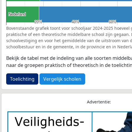
Nederland
Nederland
20%
20%
40%
40%
60%
60%
Bovenstaande grafiek toont voor schooljaar 2024-2025 hoeveel 
praktische of een theoretische middelbare school zijn gegaan.
schoolvestiging en voor het gemiddelde van de uitstroom van d
schoolbestuur en in de gemeente, in de provincie en in Nederl
Bekijk de tabel met de indeling van alle soorten middel
naar de groepen praktisch of theoretisch in de toelichti
Toelichting
Vergelijk scholen
Advertentie: