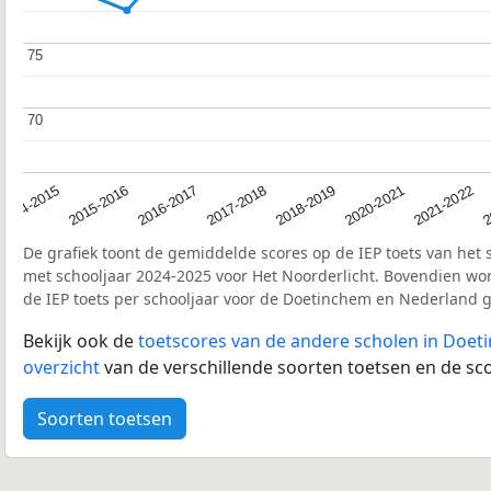
75
75
70
70
2017-2018
2014-2015
2020-2021
2016-2017
2
2018-2019
2015-2016
2021-2022
De grafiek toont de gemiddelde scores op de IEP toets van het 
met schooljaar 2024-2025 voor Het Noorderlicht. Bovendien w
de IEP toets per schooljaar voor de Doetinchem en Nederland 
Bekijk ook de
toetscores van de andere scholen in Doe
overzicht
van de verschillende soorten toetsen en de sco
Soorten toetsen