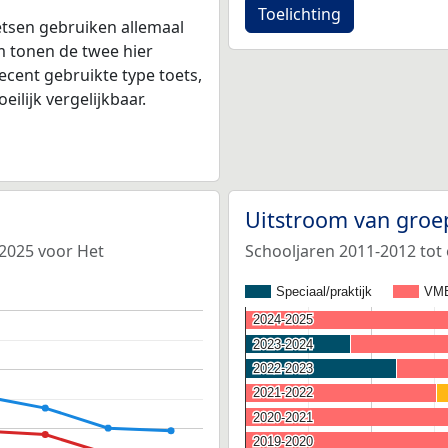
Toelichting
tsen gebruiken allemaal
 tonen de twee hier
ecent gebruikte type toets,
ilijk vergelijkbaar.
Uitstroom van groe
-2025 voor Het
Schooljaren 2011-2012 tot
Speciaal/praktijk
VM
2024-2025
2024-2025
2023-2024
2023-2024
2022-2023
2022-2023
2021-2022
2021-2022
2020-2021
2020-2021
2019-2020
2019-2020