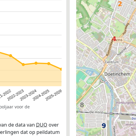
2023-2024
2022-2023
2025-2026
1-2022
2024-2025
ooljaar voor de
 van de data van
DUO
over
leerlingen dat op peildatum