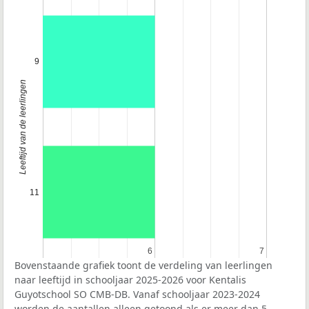
9
Leeftijd van de leerlingen
11
6
6
7
7
Bovenstaande grafiek toont de verdeling van leerlingen
naar leeftijd in schooljaar 2025-2026 voor Kentalis
Guyotschool SO CMB-DB. Vanaf schooljaar 2023-2024
worden de aantallen alleen getoond als er meer dan 5