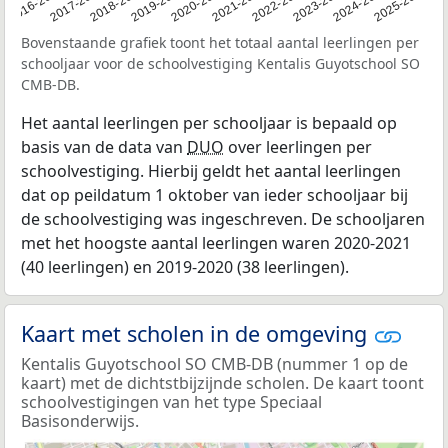
2016
2016-2017
2017-2018
2018-2019
2019-2020
2020-2021
2021-2022
2022-2023
2023-2024
2024-2025
2025-2026
Bovenstaande grafiek toont het totaal aantal leerlingen per
schooljaar voor de schoolvestiging Kentalis Guyotschool SO
CMB-DB.
Het aantal leerlingen per schooljaar is bepaald op
basis van de data van
DUO
over leerlingen per
schoolvestiging. Hierbij geldt het aantal leerlingen
dat op peildatum 1 oktober van ieder schooljaar bij
de schoolvestiging was ingeschreven. De schooljaren
met het hoogste aantal leerlingen waren 2020-2021
(40 leerlingen) en 2019-2020 (38 leerlingen).
Kaart met scholen in de omgeving
Kentalis Guyotschool SO CMB-DB (nummer 1 op de
kaart) met de dichtstbijzijnde scholen. De kaart toont
schoolvestigingen van het type Speciaal
Basisonderwijs.