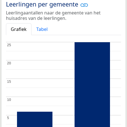
Leerlingen per gemeente
Leerlingaantallen naar de gemeente van het
huisadres van de leerlingen.
Grafiek
Tabel
25
25
20
20
15
15
10
10
5
5