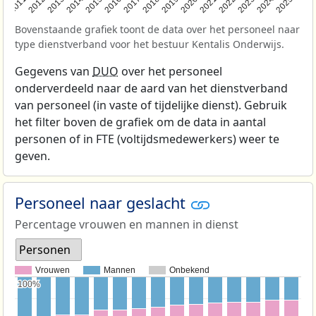
2011
2012
2013
2014
2015
2016
2017
2018
2019
2020
2021
2022
2023
2024
2025
Bovenstaande grafiek toont de data over het personeel naar
type dienstverband voor het bestuur Kentalis Onderwijs.
Gegevens van
DUO
over het personeel
onderverdeeld naar de aard van het dienstverband
van personeel (in vaste of tijdelijke dienst). Gebruik
het filter boven de grafiek om de data in aantal
personen of in FTE (voltijdsmedewerkers) weer te
geven.
Personeel naar geslacht
Percentage vrouwen en mannen in dienst
Personen
Vrouwen
Mannen
Onbekend
100%
100%