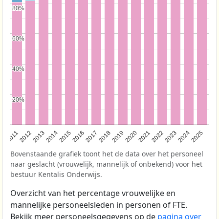
80%
80%
60%
60%
40%
40%
20%
20%
2011
2012
2013
2014
2015
2016
2017
2018
2019
2020
2021
2022
2023
2024
2025
Bovenstaande grafiek toont het de data over het personeel
naar geslacht (vrouwelijk, mannelijk of onbekend) voor het
bestuur Kentalis Onderwijs.
Overzicht van het percentage vrouwelijke en
mannelijke personeelsleden in personen of FTE.
Bekijk meer personeelsgegevens op de
pagina over