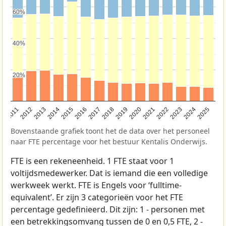
60%
60%
40%
40%
20%
20%
2011
2012
2013
2014
2015
2016
2017
2018
2019
2020
2021
2022
2023
2024
2025
Bovenstaande grafiek toont het de data over het personeel
naar FTE percentage voor het bestuur Kentalis Onderwijs.
FTE is een rekeneenheid. 1 FTE staat voor 1
voltijdsmedewerker. Dat is iemand die een volledige
werkweek werkt. FTE is Engels voor ‘fulltime-
equivalent’. Er zijn 3 categorieën voor het FTE
percentage gedefinieerd. Dit zijn: 1 - personen met
een betrekkingsomvang tussen de 0 en 0,5 FTE, 2 -