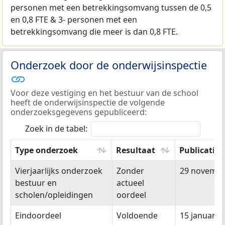
personen met een betrekkingsomvang tussen de 0,5
en 0,8 FTE & 3- personen met een
betrekkingsomvang die meer is dan 0,8 FTE.
Onderzoek door de onderwijsinspectie
Voor deze vestiging en het bestuur van de school
heeft de onderwijsinspectie de volgende
onderzoeksgegevens gepubliceerd:
Zoek in de tabel:
Type onderzoek
Resultaat
Publicatie
Type onderzoek
Resultaat
Publicatie
Vierjaarlijks onderzoek
Zonder
29 novembe
bestuur en
actueel
scholen/opleidingen
oordeel
Eindoordeel
Voldoende
15 januari 