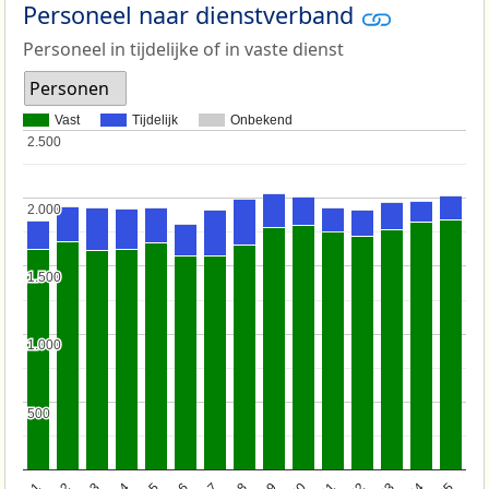
Personeel naar dienstverband
Personeel in tijdelijke of in vaste dienst
Personen
Vast
Tijdelijk
Onbekend
2.500
2.500
2.000
2.000
1.500
1.500
1.000
1.000
500
500