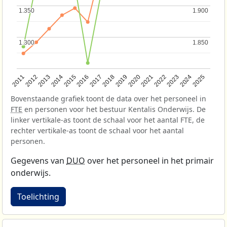
1.350
1.350
1.900
1.900
1.300
1.300
1.850
1.850
2013
2018
2023
2015
2020
2025
2012
2017
2022
2014
2019
2024
2011
2016
2021
Bovenstaande grafiek toont de data over het personeel in
FTE
en personen voor het bestuur Kentalis Onderwijs. De
linker vertikale-as toont de schaal voor het aantal FTE, de
rechter vertikale-as toont de schaal voor het aantal
personen.
Gegevens van
DUO
over het personeel in het primair
onderwijs.
Toelichting