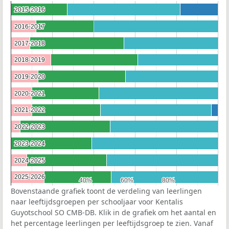
2015-2016
2015-2016
2016-2017
2016-2017
2017-2018
2017-2018
2018-2019
2018-2019
2019-2020
2019-2020
2020-2021
2020-2021
2021-2022
2021-2022
2022-2023
2022-2023
2023-2024
2023-2024
2024-2025
2024-2025
2025-2026
2025-2026
40%
40%
60%
60%
80%
80%
Bovenstaande grafiek toont de verdeling van leerlingen
naar leeftijdsgroepen per schooljaar voor Kentalis
Guyotschool SO CMB-DB. Klik in de grafiek om het aantal en
het percentage leerlingen per leeftijdsgroep te zien. Vanaf