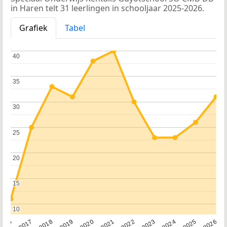
in Haren telt 31 leerlingen in schooljaar 2025-2026.
Grafiek
Tabel
40
40
35
35
30
30
25
25
20
20
15
15
10
10