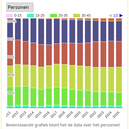
Personen
0-15
15-25
25-35
35-45
1/2
100%
100%
80%
80%
60%
60%
40%
40%
20%
20%
2011
2012
2013
2014
2015
2016
2017
2018
2019
2020
2021
2022
2023
2024
2025
Bovenstaande grafiek toont het de data over het personeel