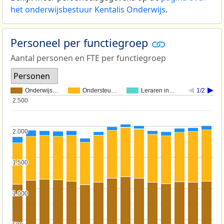
het onderwijsbestuur Kentalis Onderwijs
.
Personeel per functiegroep
Aantal personen en FTE per functiegroep
Personen
Onderwijs…
Ondersteu…
Leraren in…
1/2
2.500
2.500
2.000
2.000
1.500
1.500
1.000
1.000