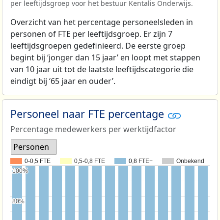
per leeftijdsgroep voor het bestuur Kentalis Onderwijs.
Overzicht van het percentage personeelsleden in
personen of FTE per leeftijdsgroep. Er zijn 7
leeftijdsgroepen gedefinieerd. De eerste groep
begint bij ‘jonger dan 15 jaar’ en loopt met stappen
van 10 jaar uit tot de laatste leeftijdscategorie die
eindigt bij ‘65 jaar en ouder’.
Personeel naar FTE percentage
Percentage medewerkers per werktijdfactor
Personen
0-0,5 FTE
0,5-0,8 FTE
0,8 FTE+
Onbekend
100%
100%
80%
80%