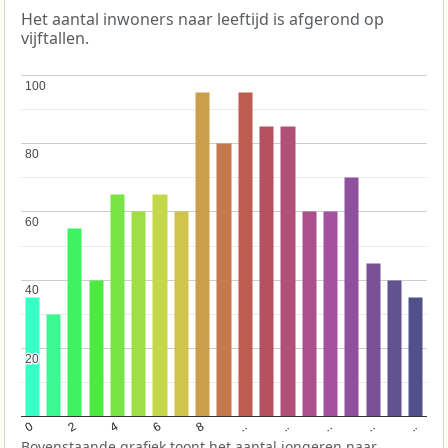
Het aantal inwoners naar leeftijd is afgerond op
vijftallen.
100
100
80
80
60
60
40
40
20
20
..
8
..
4
..
0
..
6
2
..
Bovenstaande grafiek toont het aantal jongeren naar