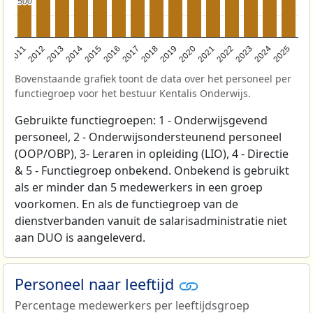
500
500
2011
2012
2013
2014
2015
2016
2017
2018
2019
2020
2021
2022
2023
2024
2025
Bovenstaande grafiek toont de data over het personeel per
functiegroep voor het bestuur Kentalis Onderwijs.
Gebruikte functiegroepen: 1 - Onderwijsgevend
personeel, 2 - Onderwijsondersteunend personeel
(OOP/OBP), 3- Leraren in opleiding (LIO), 4 - Directie
& 5 - Functiegroep onbekend. Onbekend is gebruikt
als er minder dan 5 medewerkers in een groep
voorkomen. En als de functiegroep van de
dienstverbanden vanuit de salarisadministratie niet
aan DUO is aangeleverd.
Personeel naar leeftijd
Percentage medewerkers per leeftijdsgroep