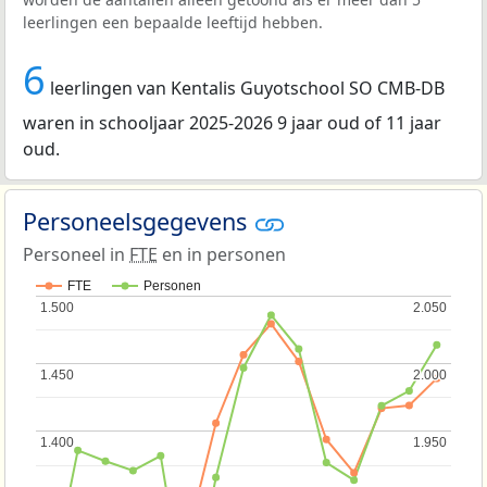
leerlingen een bepaalde leeftijd hebben.
6
leerlingen van Kentalis Guyotschool SO CMB-DB
waren in schooljaar 2025-2026 9 jaar oud of 11 jaar
oud.
Personeelsgegevens
Personeel in
FTE
en in personen
FTE
Personen
1.500
1.500
2.050
2.050
1.450
1.450
2.000
2.000
1.400
1.400
1.950
1.950