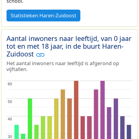
school.
Statistieken Haren-Zuidoost
Aantal inwoners naar leeftijd, van 0 jaar
tot en met 18 jaar, in de buurt Haren-
Zuidoost
Het aantal inwoners naar leeftijd is afgerond op
vijftallen.
60
60
50
50
40
40
30
30