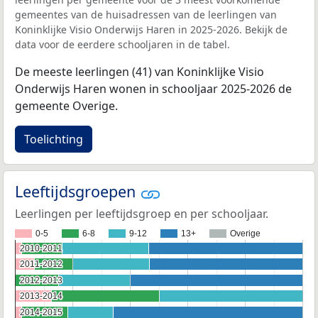
gemeentes van de huisadressen van de leerlingen van
Koninklijke Visio Onderwijs Haren in 2025-2026. Bekijk de
data voor de eerdere schooljaren in de tabel.
De meeste leerlingen (41) van Koninklijke Visio
Onderwijs Haren wonen in schooljaar 2025-2026 de
gemeente Overige.
Toelichting
Leeftijdsgroepen
Leerlingen per leeftijdsgroep en per schooljaar.
0-5
6-8
9-12
13+
Overige
2010-2011
2010-2011
2011-2012
2011-2012
2012-2013
2012-2013
2013-2014
2013-2014
2014-2015
2014-2015