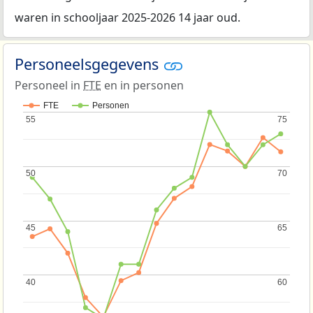
waren in schooljaar 2025-2026 14 jaar oud.
Personeelsgegevens
Personeel in
FTE
en in personen
FTE
Personen
55
55
75
75
50
50
70
70
45
45
65
65
40
40
60
60