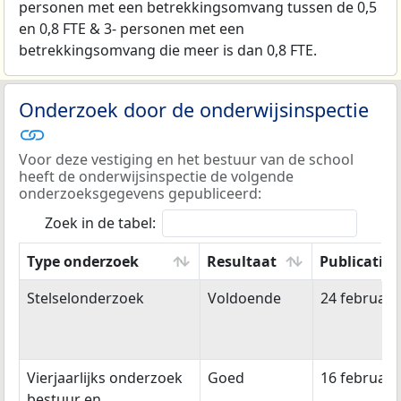
personen met een betrekkingsomvang tussen de 0,5
en 0,8 FTE & 3- personen met een
betrekkingsomvang die meer is dan 0,8 FTE.
Onderzoek door de onderwijsinspectie
Voor deze vestiging en het bestuur van de school
heeft de onderwijsinspectie de volgende
onderzoeksgegevens gepubliceerd:
Zoek in de tabel:
Type onderzoek
Resultaat
Publicatie
Type onderzoek
Resultaat
Publicatie
Stelselonderzoek
Voldoende
24 februari
Vierjaarlijks onderzoek
Goed
16 februari
bestuur en