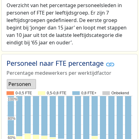
Overzicht van het percentage personeelsleden in
personen of FTE per leeftijdsgroep. Er zijn 7
leeftijdsgroepen gedefinieerd. De eerste groep
begint bij ‘jonger dan 15 jaar’ en loopt met stappen
van 10 jaar uit tot de laatste leeftijdscategorie die
eindigt bij ‘65 jaar en ouder’.
Personeel naar FTE percentage
Percentage medewerkers per werktijdfactor
Personen
0-0,5 FTE
0,5-0,8 FTE
0,8 FTE+
Onbekend
100%
100%
80%
80%
60%
60%