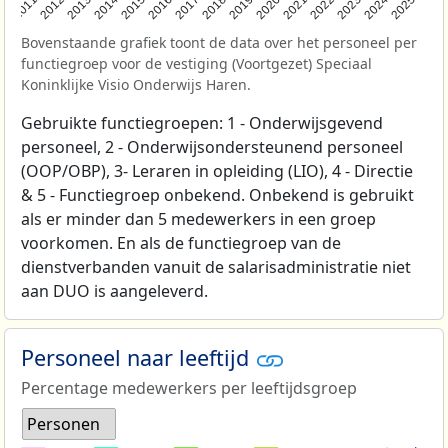
2011
2012
2013
2014
2015
2016
2017
2018
2019
2020
2021
2022
2023
2024
2025
Bovenstaande grafiek toont de data over het personeel per
functiegroep voor de vestiging (Voortgezet) Speciaal
Koninklijke Visio Onderwijs Haren.
Gebruikte functiegroepen: 1 - Onderwijsgevend
personeel, 2 - Onderwijsondersteunend personeel
(OOP/OBP), 3- Leraren in opleiding (LIO), 4 - Directie
& 5 - Functiegroep onbekend. Onbekend is gebruikt
als er minder dan 5 medewerkers in een groep
voorkomen. En als de functiegroep van de
dienstverbanden vanuit de salarisadministratie niet
aan DUO is aangeleverd.
Personeel naar leeftijd
Percentage medewerkers per leeftijdsgroep
Personen