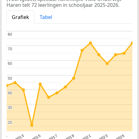
Haren telt 72 leerlingen in schooljaar 2025-2026.
Grafiek
Tabel
80
80
70
70
60
60
50
50
40
40
30
30
20
20