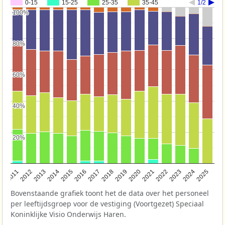
0-15
15-25
25-35
35-45
1/2
100%
100%
80%
80%
60%
60%
40%
40%
20%
20%
2011
2012
2013
2014
2015
2016
2017
2018
2019
2020
2021
2022
2023
2024
2025
Bovenstaande grafiek toont het de data over het personeel
per leeftijdsgroep voor de vestiging (Voortgezet) Speciaal
Koninklijke Visio Onderwijs Haren.