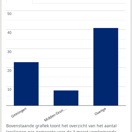
50
50
40
40
30
30
20
20
10
10
Groningen
Midden-Gron…
Overige
Bovenstaande grafiek toont het overzicht van het aantal
leerlingen per gemeente voor de 3 meest voorkomende