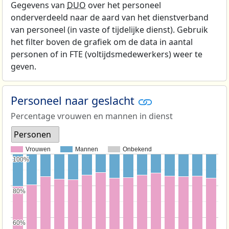
Gegevens van
DUO
over het personeel
onderverdeeld naar de aard van het dienstverband
van personeel (in vaste of tijdelijke dienst). Gebruik
het filter boven de grafiek om de data in aantal
personen of in FTE (voltijdsmedewerkers) weer te
geven.
Personeel naar geslacht
Percentage vrouwen en mannen in dienst
Personen
Vrouwen
Mannen
Onbekend
100%
100%
80%
80%
60%
60%