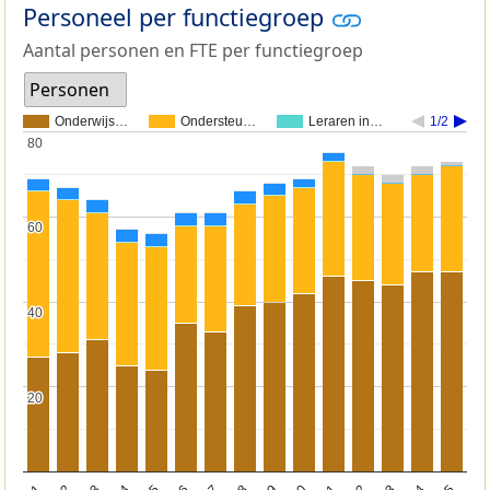
Personeel per functiegroep
Aantal personen en FTE per functiegroep
Personen
Onderwijs…
Ondersteu…
Leraren in…
1/2
80
80
60
60
40
40
20
20