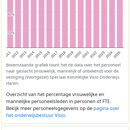
40%
40%
20%
20%
2011
2012
2013
2014
2015
2016
2017
2018
2019
2020
2021
2022
2023
2024
2025
Bovenstaande grafiek toont het de data over het personeel
naar geslacht (vrouwelijk, mannelijk of onbekend) voor de
vestiging (Voortgezet) Speciaal Koninklijke Visio Onderwijs
Haren.
Overzicht van het percentage vrouwelijke en
mannelijke personeelsleden in personen of FTE.
Bekijk meer personeelsgegevens op de
pagina over
het onderwijsbestuur Visio
.