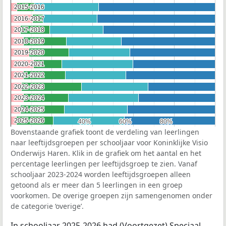
2015-2016
2015-2016
2016-2017
2016-2017
2017-2018
2017-2018
2018-2019
2018-2019
2019-2020
2019-2020
2020-2021
2020-2021
2021-2022
2021-2022
2022-2023
2022-2023
2023-2024
2023-2024
2024-2025
2024-2025
2025-2026
2025-2026
40%
40%
60%
60%
80%
80%
Bovenstaande grafiek toont de verdeling van leerlingen
naar leeftijdsgroepen per schooljaar voor Koninklijke Visio
Onderwijs Haren. Klik in de grafiek om het aantal en het
percentage leerlingen per leeftijdsgroep te zien. Vanaf
schooljaar 2023-2024 worden leeftijdsgroepen alleen
getoond als er meer dan 5 leerlingen in een groep
voorkomen. De overige groepen zijn samengenomen onder
de categorie ‘overige’.
In schooljaar 2025-2026 had (Voortgezet) Speciaal