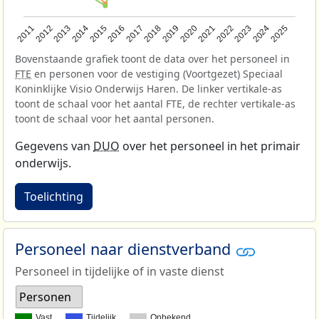
2013
2018
2023
2015
2020
2025
2012
2017
2022
2014
2019
2024
2011
2016
2021
Bovenstaande grafiek toont de data over het personeel in
FTE
en personen voor de vestiging (Voortgezet) Speciaal
Koninklijke Visio Onderwijs Haren. De linker vertikale-as
toont de schaal voor het aantal FTE, de rechter vertikale-as
toont de schaal voor het aantal personen.
Gegevens van
DUO
over het personeel in het primair
onderwijs.
Toelichting
Personeel naar dienstverband
Personeel in tijdelijke of in vaste dienst
Personen
Vast
Tijdelijk
Onbekend