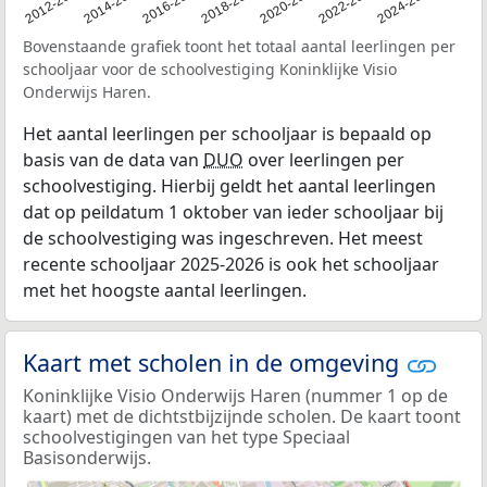
2011
2012-2013
2014-2015
2016-2017
2018-2019
2020-2021
2022-2023
2024-2025
Bovenstaande grafiek toont het totaal aantal leerlingen per
schooljaar voor de schoolvestiging Koninklijke Visio
Onderwijs Haren.
Het aantal leerlingen per schooljaar is bepaald op
basis van de data van
DUO
over leerlingen per
schoolvestiging. Hierbij geldt het aantal leerlingen
dat op peildatum 1 oktober van ieder schooljaar bij
de schoolvestiging was ingeschreven. Het meest
recente schooljaar 2025-2026 is ook het schooljaar
met het hoogste aantal leerlingen.
Kaart met scholen in de omgeving
Koninklijke Visio Onderwijs Haren (nummer 1 op de
kaart) met de dichtstbijzijnde scholen. De kaart toont
schoolvestigingen van het type Speciaal
Basisonderwijs.