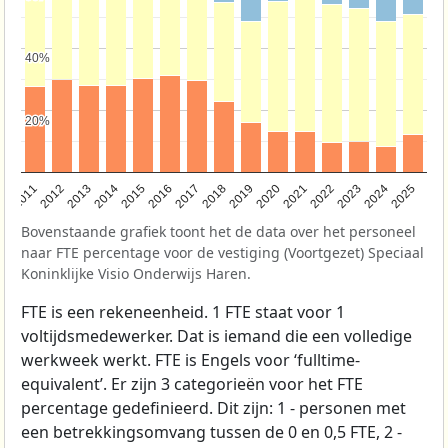
40%
40%
20%
20%
2011
2012
2013
2014
2015
2016
2017
2018
2019
2020
2021
2022
2023
2024
2025
Bovenstaande grafiek toont het de data over het personeel
naar FTE percentage voor de vestiging (Voortgezet) Speciaal
Koninklijke Visio Onderwijs Haren.
FTE is een rekeneenheid. 1 FTE staat voor 1
voltijdsmedewerker. Dat is iemand die een volledige
werkweek werkt. FTE is Engels voor ‘fulltime-
equivalent’. Er zijn 3 categorieën voor het FTE
percentage gedefinieerd. Dit zijn: 1 - personen met
een betrekkingsomvang tussen de 0 en 0,5 FTE, 2 -