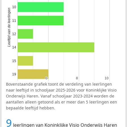
10
Leeftijd van de leerlingen
11
12
14
15
19
6
6
8
8
10
10
Bovenstaande grafiek toont de verdeling van leerlingen
naar leeftijd in schooljaar 2025-2026 voor Koninklijke Visio
Onderwijs Haren. Vanaf schooljaar 2023-2024 worden de
aantallen alleen getoond als er meer dan 5 leerlingen een
bepaalde leeftijd hebben.
9
leerlingen van Koninklijke Visio Onderwijs Haren