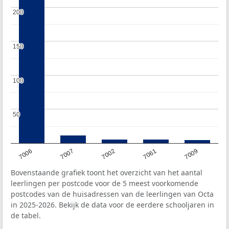
200
200
150
150
100
100
50
50
7006
7007
7002
7061
7009
Bovenstaande grafiek toont het overzicht van het aantal
leerlingen per postcode voor de 5 meest voorkomende
postcodes van de huisadressen van de leerlingen van Octa
in 2025-2026. Bekijk de data voor de eerdere schooljaren in
de tabel.