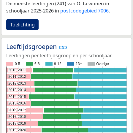
De meeste leerlingen (241) van Octa wonen in
schooljaar 2025-2026 in
postcodegebied 7006
.
Toelichting
Leeftijdsgroepen
Leerlingen per leeftijdsgroep en per schooljaar.
0-5
6-8
9-12
13+
Overige
2010-2011
2010-2011
2011-2012
2011-2012
2012-2013
2012-2013
2013-2014
2013-2014
2014-2015
2014-2015
2015-2016
2015-2016
2016-2017
2016-2017
2017-2018
2017-2018
2018-2019
2018-2019
2019-2020
2019-2020