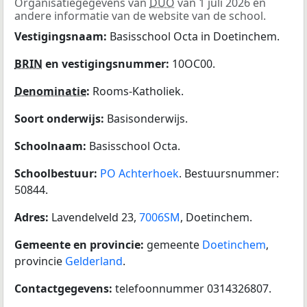
Organisatiegegevens van
DUO
van 1 juli 2026 en
andere informatie van de website van de school.
Vestigingsnaam:
Basisschool Octa in Doetinchem.
BRIN
en vestigingsnummer:
10OC00.
Denominatie
:
Rooms-Katholiek.
Soort onderwijs:
Basisonderwijs.
Schoolnaam:
Basisschool Octa.
Schoolbestuur:
PO Achterhoek
. Bestuursnummer:
50844.
Adres:
Lavendelveld 23,
7006SM
, Doetinchem.
Gemeente en provincie:
gemeente
Doetinchem
,
provincie
Gelderland
.
Contactgegevens:
telefoonnummer 0314326807.