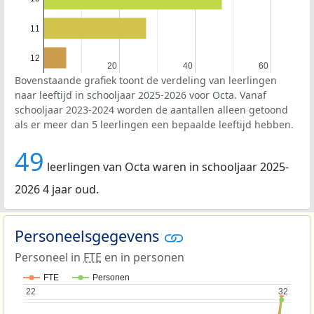
11
12
20
20
40
40
60
60
Bovenstaande grafiek toont de verdeling van leerlingen
naar leeftijd in schooljaar 2025-2026 voor Octa. Vanaf
schooljaar 2023-2024 worden de aantallen alleen getoond
als er meer dan 5 leerlingen een bepaalde leeftijd hebben.
49
leerlingen van Octa waren in schooljaar 2025-
2026 4 jaar oud.
Personeelsgegevens
Personeel in
FTE
en in personen
FTE
Personen
22
22
32
32