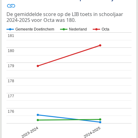
De gemiddelde score op de LIB toets in schooljaar
2024-2025 voor Octa was 180.
Gemeente Doetinchem
Nederland
Octa
181
181
180
180
179
179
178
178
177
177
176
176
2023-2024
2024-2025