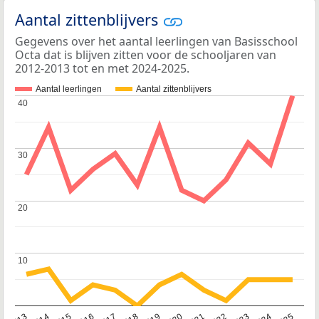
Aantal zittenblijvers
Gegevens over het aantal leerlingen van Basisschool
Octa dat is blijven zitten voor de schooljaren van
2012-2013 tot en met 2024-2025.
Aantal leerlingen
Aantal zittenblijvers
40
40
30
30
20
20
10
10