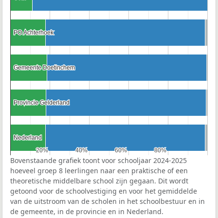
PO Achterhoek
PO Achterhoek
Gemeente Doetinchem
Gemeente Doetinchem
Provincie Gelderland
Provincie Gelderland
Nederland
Nederland
20%
20%
40%
40%
60%
60%
80%
80%
Bovenstaande grafiek toont voor schooljaar 2024-2025
hoeveel groep 8 leerlingen naar een praktische of een
theoretische middelbare school zijn gegaan. Dit wordt
getoond voor de schoolvestiging en voor het gemiddelde
van de uitstroom van de scholen in het schoolbestuur en in
de gemeente, in de provincie en in Nederland.