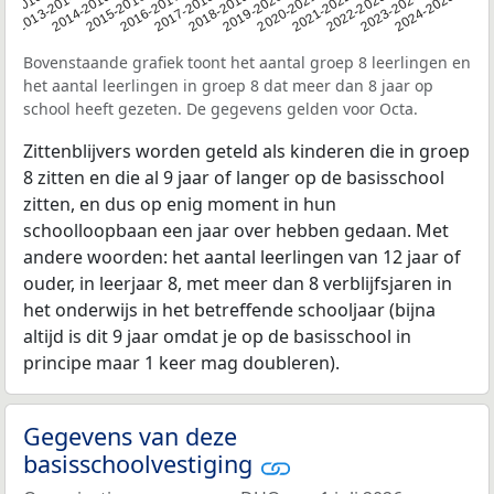
2014-2015
2013-2014
2020-2021
12-2013
2019-2020
2018-2019
2017-2018
2024-2025
2016-2017
2023-2024
2022-2023
2015-2016
2021-2022
Bovenstaande grafiek toont het aantal groep 8 leerlingen en
het aantal leerlingen in groep 8 dat meer dan 8 jaar op
school heeft gezeten. De gegevens gelden voor Octa.
Zittenblijvers worden geteld als kinderen die in groep
8 zitten en die al 9 jaar of langer op de basisschool
zitten, en dus op enig moment in hun
schoolloopbaan een jaar over hebben gedaan. Met
andere woorden: het aantal leerlingen van 12 jaar of
ouder, in leerjaar 8, met meer dan 8 verblijfsjaren in
het onderwijs in het betreffende schooljaar (bijna
altijd is dit 9 jaar omdat je op de basisschool in
principe maar 1 keer mag doubleren).
Gegevens van deze
basisschoolvestiging