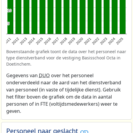
10
10
5
5
2011
2012
2013
2014
2015
2016
2017
2018
2019
2020
2021
2022
2023
2024
2025
Bovenstaande grafiek toont de data over het personeel naar
type dienstverband voor de vestiging Basisschool Octa in
Doetinchem.
Gegevens van
DUO
over het personeel
onderverdeeld naar de aard van het dienstverband
van personeel (in vaste of tijdelijke dienst). Gebruik
het filter boven de grafiek om de data in aantal
personen of in FTE (voltijdsmedewerkers) weer te
geven.
Personeel naar geslacht