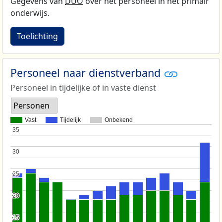
Gegevens van
DUO
over het personeel in het primair
onderwijs.
Toelichting
Personeel naar dienstverband
Personeel in tijdelijke of in vaste dienst
Personen
Vast
Tijdelijk
Onbekend
35
35
30
30
25
25
20
20
15
15