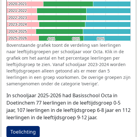
2020-2021
2020-2021
2021-2022
2021-2022
2022-2023
2022-2023
2023-2024
2023-2024
2024-2025
2024-2025
2025-2026
2025-2026
40%
40%
60%
60%
80%
80%
Bovenstaande grafiek toont de verdeling van leerlingen
naar leeftijdsgroepen per schooljaar voor Octa. Klik in de
grafiek om het aantal en het percentage leerlingen per
leeftijdsgroep te zien. Vanaf schooljaar 2023-2024 worden
leeftijdsgroepen alleen getoond als er meer dan 5
leerlingen in een groep voorkomen. De overige groepen zijn
samengenomen onder de categorie ‘overige’.
In schooljaar 2025-2026 had Basisschool Octa in
Doetinchem 77 leerlingen in de leeftijdsgroep 0-5
jaar, 107 leerlingen in de leeftijdsgroep 6-8 jaar en 112
leerlingen in de leeftijdsgroep 9-12 jaar.
Toelichting