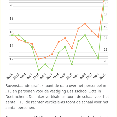
30
30
20
20
28
28
18
18
26
26
16
16
24
24
14
14
22
22
12
12
20
20
2013
2018
2023
2015
2020
2025
2012
2017
2022
2014
2019
2024
2011
2016
2021
Bovenstaande grafiek toont de data over het personeel in
FTE
en personen voor de vestiging Basisschool Octa in
Doetinchem. De linker vertikale-as toont de schaal voor het
aantal FTE, de rechter vertikale-as toont de schaal voor het
aantal personen.