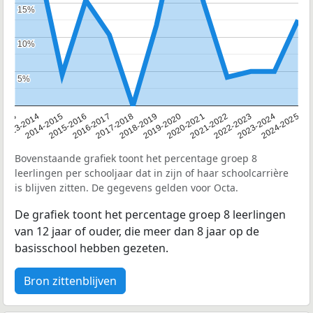
15%
15%
10%
10%
5%
5%
2013
2013-2014
2014-2015
2015-2016
2016-2017
2017-2018
2018-2019
2019-2020
2020-2021
2021-2022
2022-2023
2023-2024
2024-2025
Bovenstaande grafiek toont het percentage groep 8
leerlingen per schooljaar dat in zijn of haar schoolcarrière
is blijven zitten. De gegevens gelden voor Octa.
De grafiek toont het percentage groep 8 leerlingen
van 12 jaar of ouder, die meer dan 8 jaar op de
basisschool hebben gezeten.
Bron zittenblijven