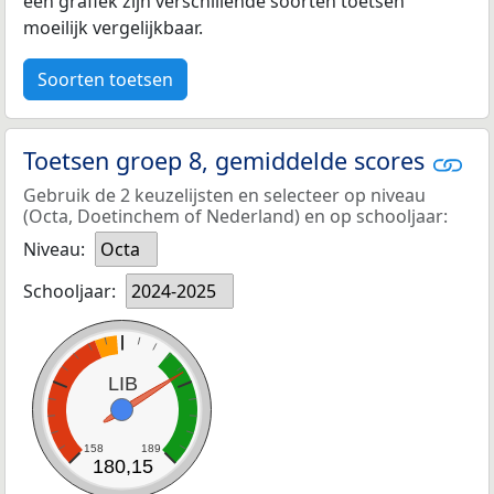
een grafiek zijn verschillende soorten toetsen
moeilijk vergelijkbaar.
Soorten toetsen
Toetsen groep 8, gemiddelde scores
Gebruik de 2 keuzelijsten en selecteer op niveau
(Octa, Doetinchem of Nederland) en op schooljaar:
Niveau:
Octa
Schooljaar:
2024-2025
LIB
158
189
180,15