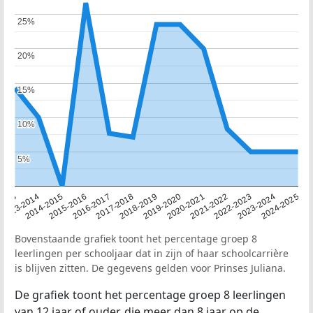
25%
25%
20%
20%
15%
15%
10%
10%
5%
5%
2013
2013-2014
2014-2015
2015-2016
2016-2017
2017-2018
2018-2019
2019-2020
2020-2021
2021-2022
2022-2023
2023-2024
2024-2025
Bovenstaande grafiek toont het percentage groep 8
leerlingen per schooljaar dat in zijn of haar schoolcarrière
is blijven zitten. De gegevens gelden voor Prinses Juliana.
De grafiek toont het percentage groep 8 leerlingen
van 12 jaar of ouder, die meer dan 8 jaar op de