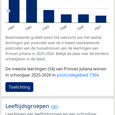
10
10
7364
7361
7333
7339
7334
7327
Bovenstaande grafiek toont het overzicht van het aantal
leerlingen per postcode voor de 6 meest voorkomende
postcodes van de huisadressen van de leerlingen van
Prinses Juliana in 2025-2026. Bekijk de data voor de eerdere
schooljaren in de tabel.
De meeste leerlingen (54) van Prinses Juliana wonen
in schooljaar 2025-2026 in
postcodegebied 7364
.
Toelichting
Leeftijdsgroepen
Leerlingen per leeftijdsgroep en per schooljaar.