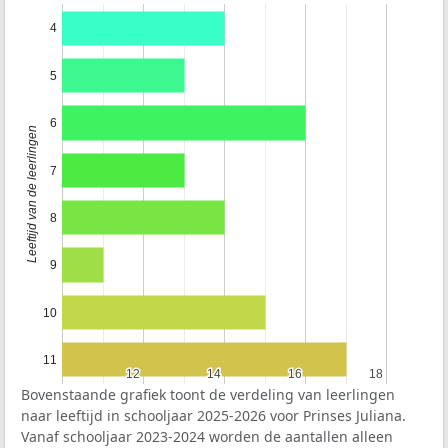
4
5
6
Leeftijd van de leerlingen
7
8
9
10
11
12
12
14
14
16
16
18
18
Bovenstaande grafiek toont de verdeling van leerlingen
naar leeftijd in schooljaar 2025-2026 voor Prinses Juliana.
Vanaf schooljaar 2023-2024 worden de aantallen alleen