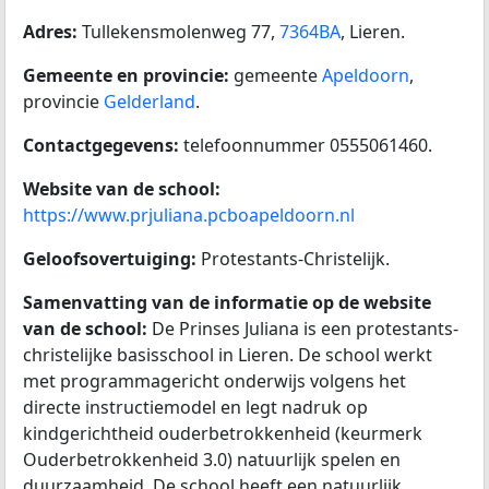
Adres:
Tullekensmolenweg 77,
7364BA
, Lieren.
Gemeente en provincie:
gemeente
Apeldoorn
,
provincie
Gelderland
.
Contactgegevens:
telefoonnummer 0555061460.
Website van de school:
https://www.prjuliana.pcboapeldoorn.nl
Geloofsovertuiging:
Protestants-Christelijk.
Samenvatting van de informatie op de website
van de school:
De Prinses Juliana is een protestants-
christelijke basisschool in Lieren. De school werkt
met programmagericht onderwijs volgens het
directe instructiemodel en legt nadruk op
kindgerichtheid ouderbetrokkenheid (keurmerk
Ouderbetrokkenheid 3.0) natuurlijk spelen en
duurzaamheid. De school heeft een natuurlijk