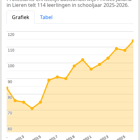
in Lieren telt 114 leerlingen in schooljaar 2025-2026.
Grafiek
Tabel
120
120
110
110
100
100
90
90
80
80
70
70
60
60