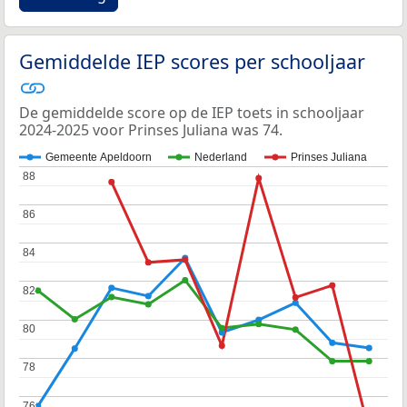
Gemiddelde IEP scores per schooljaar
De gemiddelde score op de IEP toets in schooljaar
2024-2025 voor Prinses Juliana was 74.
Gemeente Apeldoorn
Nederland
Prinses Juliana
88
88
86
86
84
84
82
82
80
80
78
78
76
76