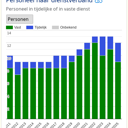
Personeel in tijdelijke of in vaste dienst
Personen
Vast
Tijdelijk
Onbekend
14
14
12
12
10
10
8
8
6
6
4
4
2
2
2011
2012
2013
2014
2015
2016
2017
2018
2019
2020
2021
2022
2023
2024
2025