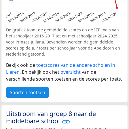
14-2015
2015-2016
2016-2017
2017-2018
2018-2019
2020-2021
2021-2022
2022-2023
2023-2024
2024-2025
De grafiek toont de gemiddelde scores op de IEP toets van
het schooljaar 2016-2017 tot en met schooljaar 2024-2025
voor Prinses Juliana. Bovendien worden de gemiddelde
scores op de IEP toets per schooljaar voor de Apeldoorn en
Nederland getoond.
Bekijk ook de
toetscores van de andere scholen in
Lieren
. En bekijk ook het
overzicht
van de
verschillende soorten toetsen en de scores per toets.
Soorten toetsen
Uitstroom van groep 8 naar de
middelbare school