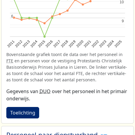
10
10
6
6
9
9
2013
2018
2023
2015
2020
2025
2012
2017
2022
2014
2019
2024
2011
2016
2021
Bovenstaande grafiek toont de data over het personeel in
FTE
en personen voor de vestiging Protestants Christelijk
Basisonderwijs Prinses Juliana in Lieren. De linker vertikale-
as toont de schaal voor het aantal FTE, de rechter vertikale-
as toont de schaal voor het aantal personen.
Gegevens van
DUO
over het personeel in het primair
onderwijs.
Toelichting
Personeel naar dienstverband