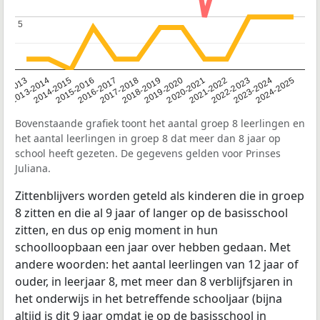
5
5
2014-2015
2013-2014
2020-2021
12-2013
2019-2020
2018-2019
2017-2018
2024-2025
2016-2017
2023-2024
2022-2023
2015-2016
2021-2022
Bovenstaande grafiek toont het aantal groep 8 leerlingen en
het aantal leerlingen in groep 8 dat meer dan 8 jaar op
school heeft gezeten. De gegevens gelden voor Prinses
Juliana.
Zittenblijvers worden geteld als kinderen die in groep
8 zitten en die al 9 jaar of langer op de basisschool
zitten, en dus op enig moment in hun
schoolloopbaan een jaar over hebben gedaan. Met
andere woorden: het aantal leerlingen van 12 jaar of
ouder, in leerjaar 8, met meer dan 8 verblijfsjaren in
het onderwijs in het betreffende schooljaar (bijna
altijd is dit 9 jaar omdat je op de basisschool in