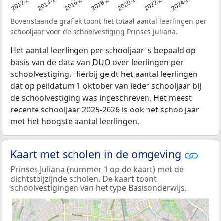
2011
2012-2013
2014-2015
2016-2017
2018-2019
2020-2021
2022-2023
2024-2025
Bovenstaande grafiek toont het totaal aantal leerlingen per
schooljaar voor de schoolvestiging Prinses Juliana.
Het aantal leerlingen per schooljaar is bepaald op
basis van de data van
DUO
over leerlingen per
schoolvestiging. Hierbij geldt het aantal leerlingen
dat op peildatum 1 oktober van ieder schooljaar bij
de schoolvestiging was ingeschreven. Het meest
recente schooljaar 2025-2026 is ook het schooljaar
met het hoogste aantal leerlingen.
Kaart met scholen in de omgeving
Prinses Juliana (nummer 1 op de kaart) met de
dichtstbijzijnde scholen. De kaart toont
schoolvestigingen van het type Basisonderwijs.