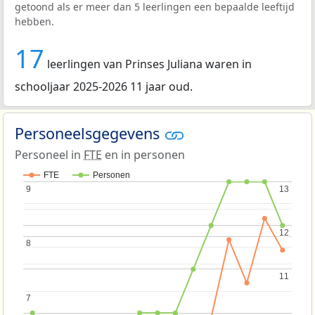
getoond als er meer dan 5 leerlingen een bepaalde leeftijd
hebben.
17
leerlingen van Prinses Juliana waren in
schooljaar 2025-2026 11 jaar oud.
Personeelsgegevens
Personeel in
FTE
en in personen
FTE
Personen
9
9
13
13
12
12
8
8
11
11
7
7