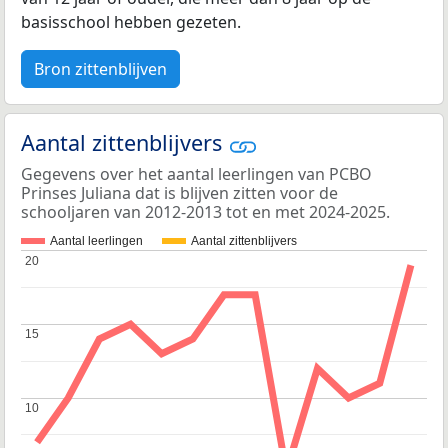
basisschool hebben gezeten.
Bron zittenblijven
Aantal zittenblijvers
Gegevens over het aantal leerlingen van PCBO
Prinses Juliana dat is blijven zitten voor de
schooljaren van 2012-2013 tot en met 2024-2025.
Aantal leerlingen
Aantal zittenblijvers
20
20
15
15
10
10