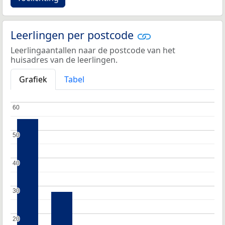
Leerlingen per postcode
Leerlingaantallen naar de postcode van het
huisadres van de leerlingen.
Grafiek
Tabel
60
60
50
50
40
40
30
30
20
20