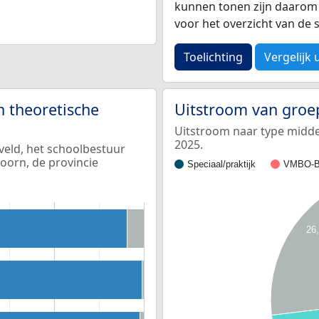
kunnen tonen zijn daarom 
voor het overzicht van d
Toelichting
Vergelijk 
n theoretische
Uitstroom van groe
Uitstroom naar type middel
2025.
veld, het schoolbestuur
oorn, de provincie
Speciaal/praktijk
VMBO-B
26