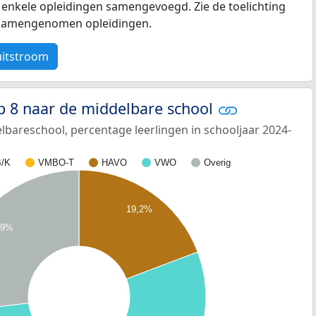
enkele opleidingen samengevoegd. Zie de toelichting
e samengenomen opleidingen.
uitstroom
p 8 naar de middelbare school
bareschool, percentage leerlingen in schooljaar 2024-
/K
VMBO-T
HAVO
VWO
Overig
19,2%
,9%