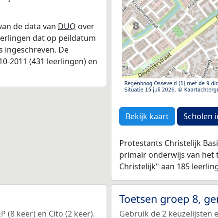
 van de data van
DUO
over
leerlingen dat op peildatum
as ingeschreven. De
0-2011 (431 leerlingen) en
Bekijk kaart
Scholen i
Protestants Christelijk B
primair onderwijs van het
Christelijk" aan 185 leerli
Toetsen groep 8, g
(8 keer) en Cito (2 keer).
Gebruik de 2 keuzelijsten