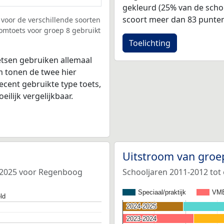
gekleurd (25% van de scho
scoort meer dan 83 punten
voor de verschillende soorten
omtoets voor groep 8 gebruikt
Toelichting
tsen gebruiken allemaal
 tonen de twee hier
ecent gebruikte type toets,
ilijk vergelijkbaar.
Uitstroom van groe
4-2025 voor Regenboog
Schooljaren 2011-2012 to
Speciaal/praktijk
VM
ld
2024-2025
2024-2025
2023-2024
2023-2024