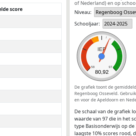
of Nederland) en op school
lde score
Niveau:
Regenboog Osse
Schooljaar:
2024-2025
IEP
58
97
80,92
De grafiek toont de gemiddeld
Regenboog Osseveld. Gebruik h
en voor de Apeldoorn en Nede
De schaal van de grafiek 
waarde van 97 die in het s
type Basisonderwijs op de 
laagste 10% scores rood, 