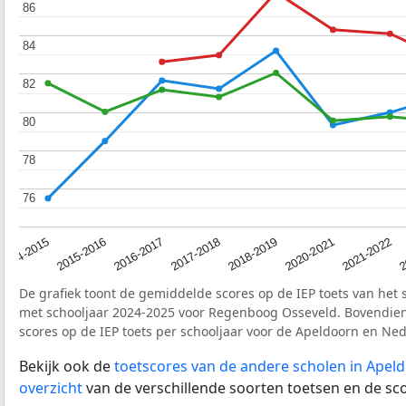
86
86
84
84
82
82
80
80
78
78
76
76
2017-2018
2014-2015
2020-2021
2016-2017
2
2018-2019
2015-2016
2021-2022
De grafiek toont de gemiddelde scores op de IEP toets van het 
met schooljaar 2024-2025 voor Regenboog Osseveld. Bovendi
scores op de IEP toets per schooljaar voor de Apeldoorn en Ne
Bekijk ook de
toetscores van de andere scholen in Apel
overzicht
van de verschillende soorten toetsen en de sco