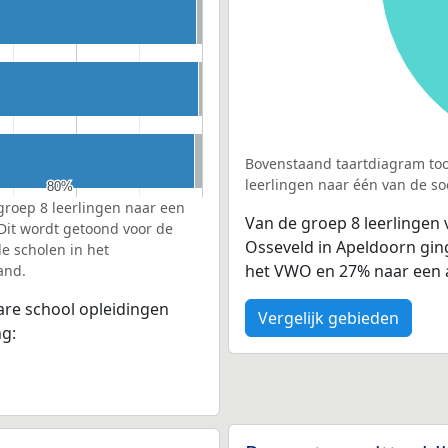
Bovenstaand taartdiagram too
leerlingen naar één van de so
80%
80%
groep 8 leerlingen naar een
Van de groep 8 leerlingen 
 Dit wordt getoond voor de
Osseveld in Apeldoorn gin
e scholen in het
het VWO en 27% naar een 
and.
bare school opleidingen
Vergelijk gebieden
ng: