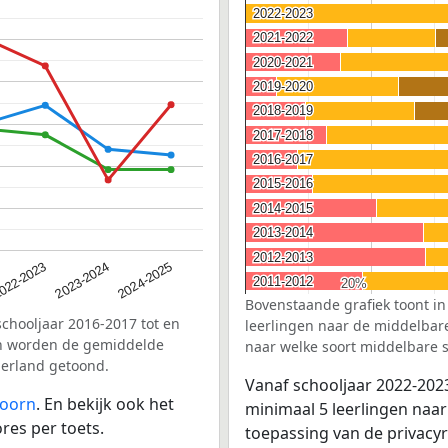
2022-2023
2022-2023
2021-2022
2021-2022
2020-2021
2020-2021
2019-2020
2019-2020
2018-2019
2018-2019
2017-2018
2017-2018
2016-2017
2016-2017
2015-2016
2015-2016
2014-2015
2014-2015
2013-2014
2013-2014
2012-2013
2012-2013
2023-2024
022-2023
2024-2025
2011-2012
2011-2012
20%
20%
Bovenstaande grafiek toont in
schooljaar 2016-2017 tot en
leerlingen naar de middelbare 
en worden de gemiddelde
naar welke soort middelbare s
derland getoond.
Vanaf schooljaar 2022-202
doorn
. En bekijk ook het
minimaal 5 leerlingen naar
res per toets.
toepassing van de privacyr