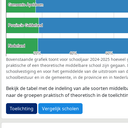
Gemeente Apeldoorn
Gemeente Apeldoorn
Provincie Gelderland
Provincie Gelderland
Nederland
Nederland
20%
20%
40%
40%
60%
60%
Bovenstaande grafiek toont voor schooljaar 2024-2025 hoeveel 
praktische of een theoretische middelbare school zijn gegaan.
schoolvestiging en voor het gemiddelde van de uitstroom van d
schoolbestuur en in de gemeente, in de provincie en in Nederl
Bekijk de tabel met de indeling van alle soorten middel
naar de groepen praktisch of theoretisch in de toelichti
Toelichting
Vergelijk scholen