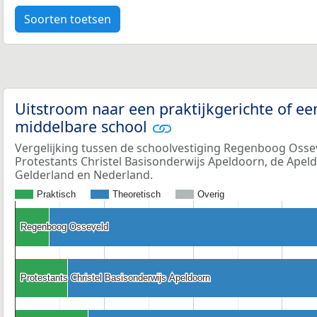
Soorten toetsen
Uitstroom naar een praktijkgerichte of ee
middelbare school
Vergelijking tussen de schoolvestiging Regenboog Osse
Protestants Christel Basisonderwijs Apeldoorn, de Apeld
Gelderland en Nederland.
Praktisch
Theoretisch
Overig
Regenboog Osseveld
Regenboog Osseveld
Protestants Christel Basisonderwijs Apeldoorn
Protestants Christel Basisonderwijs Apeldoorn