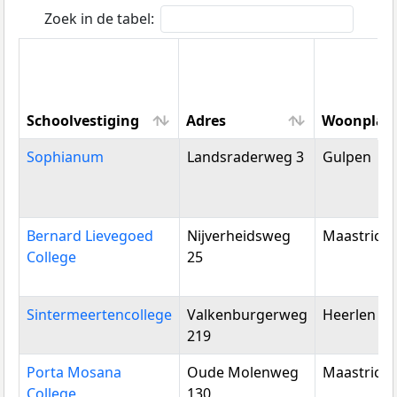
Zoek in de tabel:
Schoolvestiging
Adres
Woonplaa
Schoolvestiging
Adres
Woonplaa
Sophianum
Landsraderweg 3
Gulpen
Bernard Lievegoed
Nijverheidsweg
Maastricht
College
25
Sintermeertencollege
Valkenburgerweg
Heerlen
219
Porta Mosana
Oude Molenweg
Maastricht
College
130