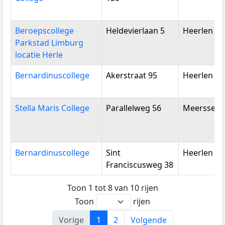
Beroepscollege
Heldevierlaan 5
Heerlen
Parkstad Limburg
locatie Herle
Bernardinuscollege
Akerstraat 95
Heerlen
Stella Maris College
Parallelweg 56
Meerssen
Bernardinuscollege
Sint
Heerlen
Franciscusweg 38
Toon 1 tot 8 van 10 rijen
Toon
rijen
Vorige
1
2
Volgende