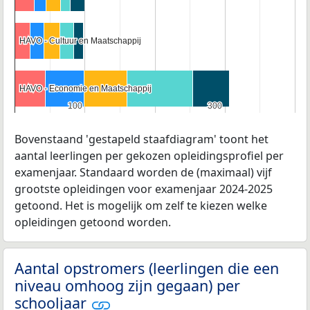
HAVO - Cultuur en Maatschappij
HAVO - Cultuur en Maatschappij
HAVO - Economie en Maatschappij
HAVO - Economie en Maatschappij
100
100
300
300
Bovenstaand 'gestapeld staafdiagram' toont het
aantal leerlingen per gekozen opleidingsprofiel per
examenjaar. Standaard worden de (maximaal) vijf
grootste opleidingen voor examenjaar 2024-2025
getoond. Het is mogelijk om zelf te kiezen welke
opleidingen getoond worden.
Aantal opstromers (leerlingen die een
niveau omhoog zijn gegaan) per
schooljaar