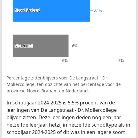
Noord-Brabant
Noord-Brabant
6,4%
6,4%
Nederland
Nederland
6%
6%
6%
6%
7%
7%
Percentage zittenblijvers voor De Langstraat - Dr.
Mollercollege, ten opzichte van het percentage voor de
provincie Noord-Brabant en Nederland.
In schooljaar 2024-2025 is 5,5% procent van de
leerlingen van De Langstraat - Dr. Mollercollege
blijven zitten. Deze leerlingen deden nog een jaar
hetzelfde leerjaar, hetzij in hetzelfde schooltype als in
schooljaar 2024-2025 of dit was in een lagere soort