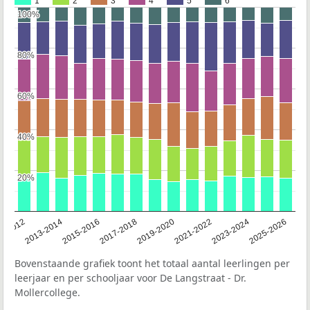
1
2
3
4
5
6
100%
100%
80%
80%
60%
60%
40%
40%
20%
20%
1-2012
2013-2014
2015-2016
2017-2018
2019-2020
2021-2022
2023-2024
2025-2026
Bovenstaande grafiek toont het totaal aantal leerlingen per
leerjaar en per schooljaar voor De Langstraat - Dr.
Mollercollege.