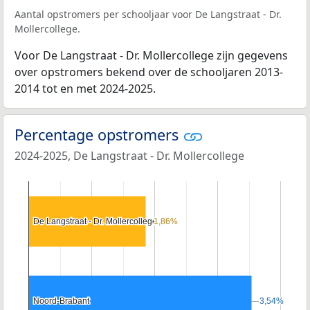
Aantal opstromers per schooljaar voor De Langstraat - Dr.
Mollercollege.
Voor De Langstraat - Dr. Mollercollege zijn gegevens
over opstromers bekend over de schooljaren 2013-
2014 tot en met 2024-2025.
Percentage opstromers
2024-2025, De Langstraat - Dr. Mollercollege
De Langstraat - Dr. Mollercollege
De Langstraat - Dr. Mollercollege
1,86%
1,86%
Noord-Brabant
Noord-Brabant
3,54%
3,54%