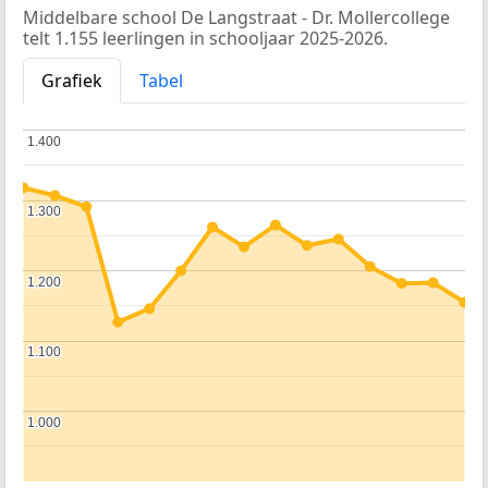
Middelbare school De Langstraat - Dr. Mollercollege
telt 1.155 leerlingen in schooljaar 2025-2026.
Grafiek
Tabel
1.400
1.400
1.300
1.300
1.200
1.200
1.100
1.100
1.000
1.000