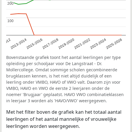
200
200
100
100
1-2012
2013-2014
2015-2016
2017-2018
2019-2020
2021-2022
2023-2024
2025-2026
Bovenstaande grafiek toont het aantal leerlingen per type
opleiding per schooljaar voor De Langstraat - Dr.
Mollercollege. Omdat sommige scholen gecombineerde
brugklassen kennen, is het niet altijd duidelijk of een
leerling onder VMBO, HAVO of VWO valt. Daarom zijn voor
VMBO, HAVO en VWO de eerste 2 leerjaren onder de
noemer 'Brugjaar' geplaatst. HAVO VWO combinatieklassen
in leerjaar 3 worden als 'HAVO/VWO' weergegeven.
Met het filter boven de grafiek kan het totaal aantal
leerlingen of het aantal mannelijke of vrouwelijke
leerlingen worden weergegeven.