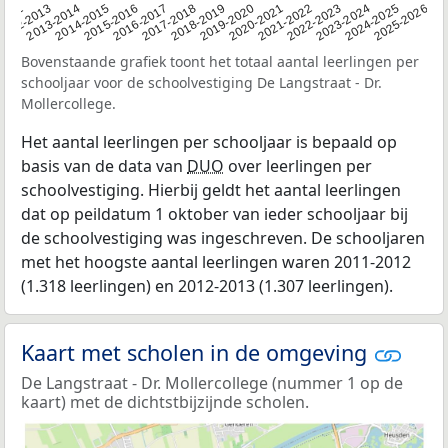
2015-2016
2022-2023
2013-2014
2020-2021
2012
2018-2019
2025-2026
2016-2017
2023-2024
2014-2015
2021-2022
2012-2013
2019-2020
2024-2025
2017-2018
Bovenstaande grafiek toont het totaal aantal leerlingen per
schooljaar voor de schoolvestiging De Langstraat - Dr.
Mollercollege.
Het aantal leerlingen per schooljaar is bepaald op
basis van de data van
DUO
over leerlingen per
schoolvestiging. Hierbij geldt het aantal leerlingen
dat op peildatum 1 oktober van ieder schooljaar bij
de schoolvestiging was ingeschreven. De schooljaren
met het hoogste aantal leerlingen waren 2011-2012
(1.318 leerlingen) en 2012-2013 (1.307 leerlingen).
Kaart met scholen in de omgeving
De Langstraat - Dr. Mollercollege (nummer 1 op de
kaart) met de dichtstbijzijnde scholen.