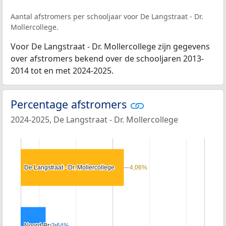
Aantal afstromers per schooljaar voor De Langstraat - Dr.
Mollercollege.
Voor De Langstraat - Dr. Mollercollege zijn gegevens
over afstromers bekend over de schooljaren 2013-
2014 tot en met 2024-2025.
Percentage afstromers
2024-2025, De Langstraat - Dr. Mollercollege
De Langstraat - Dr. Mollercollege
De Langstraat - Dr. Mollercollege
4,06%
4,06%
Noord-Brabant
Noord-Brabant
3,64%
3,64%