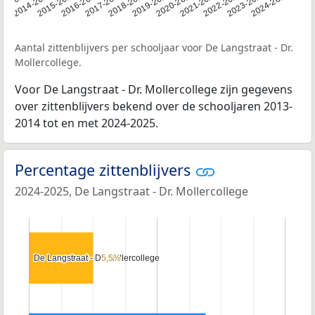
13-2014
2014-2015
2015-2016
2016-2017
2017-2018
2018-2019
2019-2020
2020-2021
2021-2022
2022-2023
2023-2024
2024-2025
Aantal zittenblijvers per schooljaar voor De Langstraat - Dr.
Mollercollege.
Voor De Langstraat - Dr. Mollercollege zijn gegevens
over zittenblijvers bekend over de schooljaren 2013-
2014 tot en met 2024-2025.
Percentage zittenblijvers
2024-2025, De Langstraat - Dr. Mollercollege
De Langstraat - Dr. Mollercollege
De Langstraat - Dr. Mollercollege
5,5%
5,5%