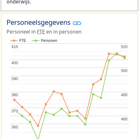
onderwijs.
Personeelsgegevens
Personeel in
FTE
en in personen
FTE
Personen
410
410
520
520
400
400
500
500
390
390
380
380
480
480
370
370
460
460
360
360