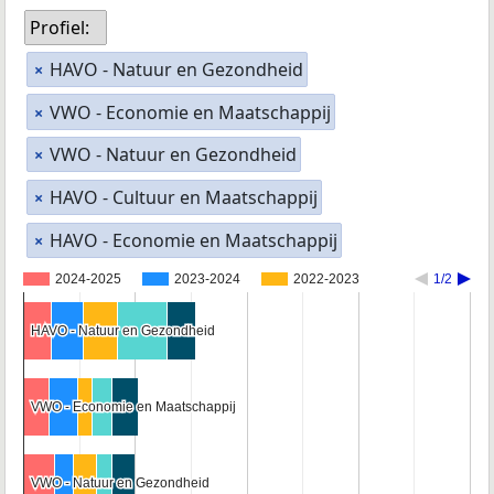
Profiel:
HAVO - Natuur en Gezondheid
×
VWO - Economie en Maatschappij
×
VWO - Natuur en Gezondheid
×
HAVO - Cultuur en Maatschappij
×
HAVO - Economie en Maatschappij
×
2024-2025
2023-2024
2022-2023
1/2
HAVO - Natuur en Gezondheid
HAVO - Natuur en Gezondheid
VWO - Economie en Maatschappij
VWO - Economie en Maatschappij
VWO - Natuur en Gezondheid
VWO - Natuur en Gezondheid