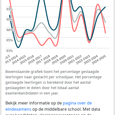
93%
93%
90%
90%
88%
88%
85%
85%
83%
83%
2014-2015
2020-2021
2013-2014
2019-2020
12-2013
2018-2019
2024-2025
2017-2018
2023-2024
2016-2017
2022-2023
2015-2016
2021-2022
Bovenstaande grafiek toont het percentage geslaagde
leerlingen naar geslacht per schooljaar. Het percentage
geslaagde leerlingen is berekend door het aantal
geslaagden te delen door het totaal aantal
examenkandidaten in een jaar.
Bekijk meer informatie op de
pagina over de
eindexamens
op de middelbare school. Met data