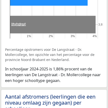
Nederland
Nederland
3,91%
3,91%
1%
1%
2%
2%
3%
3%
4%
4%
Percentage opstromers voor De Langstraat - Dr.
Mollercollege, ten opzichte van het percentage voor de
provincie Noord-Brabant en Nederland.
In schooljaar 2024-2025 is 1,86% procent van de
leerlingen van De Langstraat - Dr. Mollercollege naar
een hoger schooltype gegaan.
Aantal afstromers (leerlingen die een
niveau omlaag zijn gegaan) per