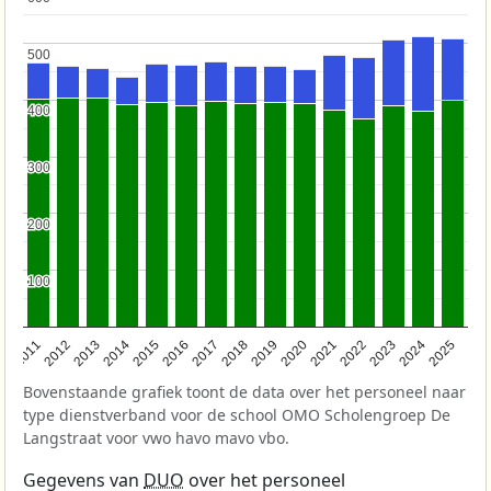
500
500
400
400
300
300
200
200
100
100
2011
2012
2013
2014
2015
2016
2017
2018
2019
2020
2021
2022
2023
2024
2025
Bovenstaande grafiek toont de data over het personeel naar
type dienstverband voor de school OMO Scholengroep De
Langstraat voor vwo havo mavo vbo.
Gegevens van
DUO
over het personeel