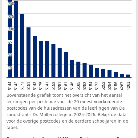
150
150
125
125
100
100
75
75
50
50
25
25
5144
5142
5171
5151
5143
5175
5141
5152
5251
5161
5146
5165
5253
5154
5172
5252
5254
5156
4267
4261
Bovenstaande grafiek toont het overzicht van het aantal
leerlingen per postcode voor de 20 meest voorkomende
postcodes van de huisadressen van de leerlingen van De
Langstraat - Dr. Mollercollege in 2025-2026. Bekijk de data
voor de overige postcodes en de eerdere schooljaren in de
tabel.