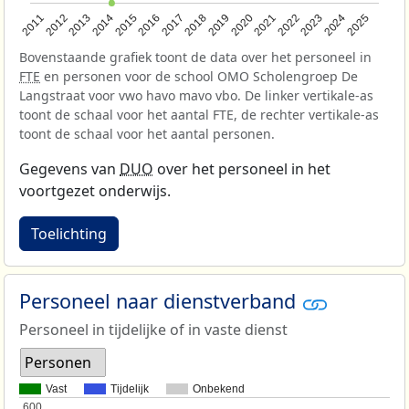
2013
2018
2023
2015
2020
2025
2012
2017
2022
2014
2019
2024
2011
2016
2021
Bovenstaande grafiek toont de data over het personeel in
FTE
en personen voor de school OMO Scholengroep De
Langstraat voor vwo havo mavo vbo. De linker vertikale-as
toont de schaal voor het aantal FTE, de rechter vertikale-as
toont de schaal voor het aantal personen.
Gegevens van
DUO
over het personeel in het
voortgezet onderwijs.
Toelichting
Personeel naar dienstverband
Personeel in tijdelijke of in vaste dienst
Personen
Vast
Tijdelijk
Onbekend
600
600