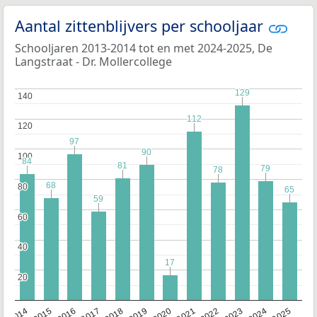
Aantal zittenblijvers per schooljaar
Schooljaren 2013-2014 tot en met 2024-2025, De
Langstraat - Dr. Mollercollege
129
129
140
140
112
112
120
120
97
97
90
90
100
100
84
84
81
81
79
79
78
78
68
68
80
80
65
65
59
59
60
60
40
40
17
17
20
20