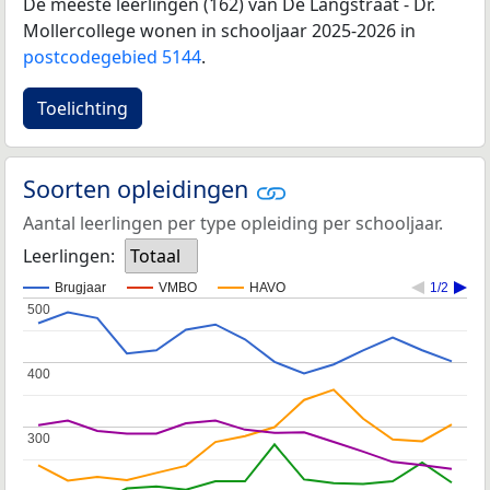
De meeste leerlingen (162) van De Langstraat - Dr.
Mollercollege wonen in schooljaar 2025-2026 in
postcodegebied 5144
.
Toelichting
Soorten opleidingen
Aantal leerlingen per type opleiding per schooljaar.
Leerlingen:
Totaal
Brugjaar
VMBO
HAVO
1/2
500
500
400
400
300
300