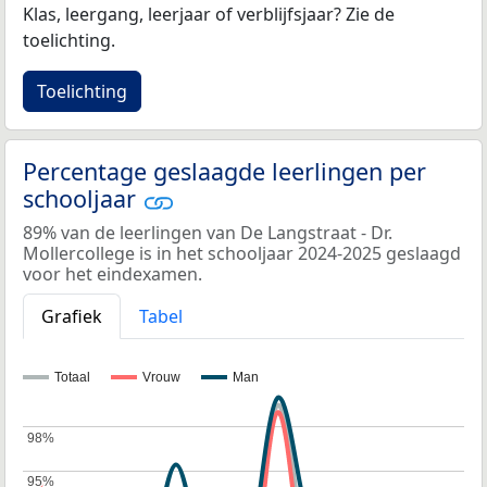
Klas, leergang, leerjaar of verblijfsjaar? Zie de
toelichting.
Toelichting
Percentage geslaagde leerlingen per
schooljaar
89% van de leerlingen van De Langstraat - Dr.
Mollercollege is in het schooljaar 2024-2025 geslaagd
voor het eindexamen.
Grafiek
Tabel
Totaal
Vrouw
Man
98%
98%
95%
95%