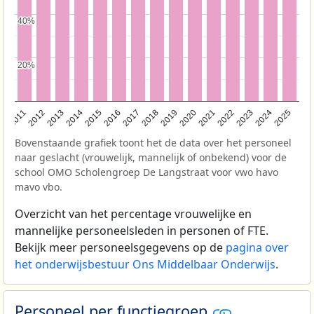
40%
40%
20%
20%
2011
2012
2013
2014
2015
2016
2017
2018
2019
2020
2021
2022
2023
2024
2025
Bovenstaande grafiek toont het de data over het personeel
naar geslacht (vrouwelijk, mannelijk of onbekend) voor de
school OMO Scholengroep De Langstraat voor vwo havo
mavo vbo.
Overzicht van het percentage vrouwelijke en
mannelijke personeelsleden in personen of FTE.
Bekijk meer personeelsgegevens op de
pagina over
het onderwijsbestuur Ons Middelbaar Onderwijs
.
Personeel per functiegroep