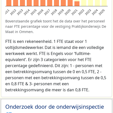
2011
2012
2013
2014
2015
2016
2017
2018
2019
2020
2021
2022
2023
2024
2025
Bovenstaande grafiek toont het de data over het personeel
naar FTE percentage voor de vestiging Praktijkonderwijs De
Maat in Ommen.
FTE is een rekeneenheid. 1 FTE staat voor 1
voltijdsmedewerker. Dat is iemand die een volledige
werkweek werkt. FTE is Engels voor ‘fulltime-
equivalent’. Er zijn 3 categorieën voor het FTE
percentage gedefinieerd. Dit zijn: 1 - personen met
een betrekkingsomvang tussen de 0 en 0,5 FTE, 2 -
personen met een betrekkingsomvang tussen de 0,5
en 0,8 FTE & 3- personen met een
betrekkingsomvang die meer is dan 0,8 FTE.
Onderzoek door de onderwijsinspectie