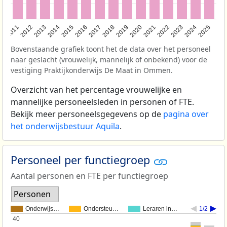
2011
2012
2013
2014
2015
2016
2017
2018
2019
2020
2021
2022
2023
2024
2025
Bovenstaande grafiek toont het de data over het personeel
naar geslacht (vrouwelijk, mannelijk of onbekend) voor de
vestiging Praktijkonderwijs De Maat in Ommen.
Overzicht van het percentage vrouwelijke en
mannelijke personeelsleden in personen of FTE.
Bekijk meer personeelsgegevens op de
pagina over
het onderwijsbestuur Aquila
.
Personeel per functiegroep
Aantal personen en FTE per functiegroep
Personen
Onderwijs…
Ondersteu…
Leraren in…
1/2
40
40