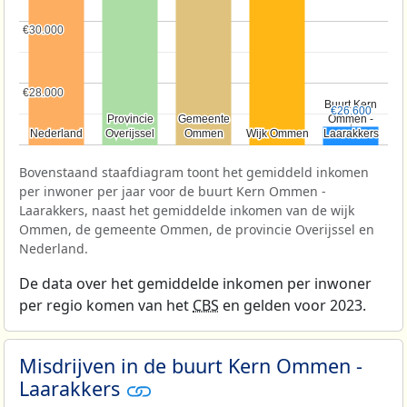
€30.000
€30.000
€28.000
€28.000
Buurt Kern
Buurt Kern
€26.600
€26.600
Provincie
Provincie
Gemeente
Gemeente
Ommen -
Ommen -
Nederland
Nederland
Overijssel
Overijssel
Ommen
Ommen
Wijk Ommen
Wijk Ommen
Laarakkers
Laarakkers
Bovenstaand staafdiagram toont het gemiddeld inkomen
per inwoner per jaar voor de buurt Kern Ommen -
Laarakkers, naast het gemiddelde inkomen van de wijk
Ommen, de gemeente Ommen, de provincie Overijssel en
Nederland.
De data over het gemiddelde inkomen per inwoner
per regio komen van het
CBS
en gelden voor 2023.
Misdrijven in de buurt Kern Ommen -
Laarakkers