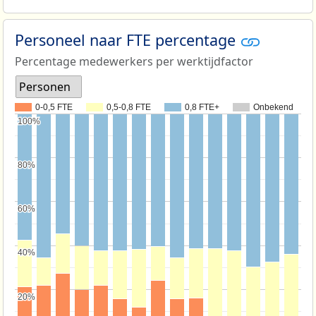
Personeel naar FTE percentage
Percentage medewerkers per werktijdfactor
Personen
0-0,5 FTE
0,5-0,8 FTE
0,8 FTE+
Onbekend
100%
100%
80%
80%
60%
60%
40%
40%
20%
20%