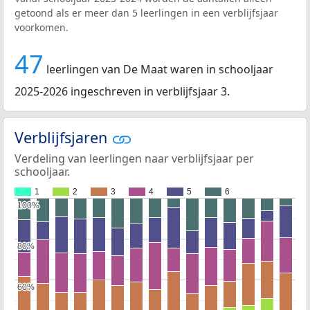
getoond als er meer dan 5 leerlingen in een verblijfsjaar
voorkomen.
47
leerlingen van De Maat waren in schooljaar
2025-2026 ingeschreven in verblijfsjaar 3.
Verblijfsjaren
Verdeling van leerlingen naar verblijfsjaar per
schooljaar.
1
2
3
4
5
6
100%
100%
80%
80%
60%
60%