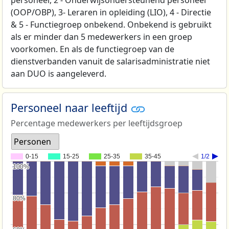
(OOP/OBP), 3- Leraren in opleiding (LIO), 4 - Directie
& 5 - Functiegroep onbekend. Onbekend is gebruikt
als er minder dan 5 medewerkers in een groep
voorkomen. En als de functiegroep van de
dienstverbanden vanuit de salarisadministratie niet
aan DUO is aangeleverd.
Personeel naar leeftijd
Percentage medewerkers per leeftijdsgroep
Personen
0-15
15-25
25-35
35-45
1/2
100%
100%
80%
80%