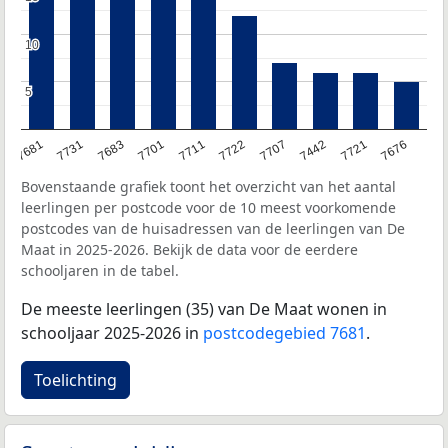
10
10
5
5
7681
7731
7683
7701
7711
7722
7707
7442
7721
7676
Bovenstaande grafiek toont het overzicht van het aantal
leerlingen per postcode voor de 10 meest voorkomende
postcodes van de huisadressen van de leerlingen van De
Maat in 2025-2026. Bekijk de data voor de eerdere
schooljaren in de tabel.
De meeste leerlingen (35) van De Maat wonen in
schooljaar 2025-2026 in
postcodegebied 7681
.
Toelichting