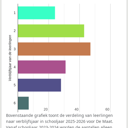
1
2
Verblijfsjaar van de leerlingen
3
4
5
6
20
20
40
40
60
60
Bovenstaande grafiek toont de verdeling van leerlingen
naar verblijfsjaar in schooljaar 2025-2026 voor De Maat.
Vanaf schooljaar 2023-2024 worden de aantallen alleen