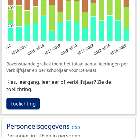
40%
40%
20%
20%
1-2012
2013-2014
2015-2016
2017-2018
2019-2020
2021-2022
2023-2024
2025-2026
Bovenstaande grafiek toont het totaal aantal leerlingen per
verblijfsjaar en per schooljaar voor De Maat.
Klas, leergang, leerjaar of verblijfsjaar? Zie de
toelichting.
Toelichting
Personeelsgegevens
Personeel in
FTE
en in personen