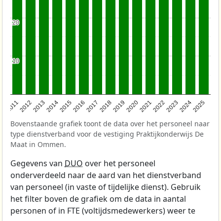
20
20
10
10
2011
2012
2013
2014
2015
2016
2017
2018
2019
2020
2021
2022
2023
2024
2025
Bovenstaande grafiek toont de data over het personeel naar
type dienstverband voor de vestiging Praktijkonderwijs De
Maat in Ommen.
Gegevens van
DUO
over het personeel
onderverdeeld naar de aard van het dienstverband
van personeel (in vaste of tijdelijke dienst). Gebruik
het filter boven de grafiek om de data in aantal
personen of in FTE (voltijdsmedewerkers) weer te