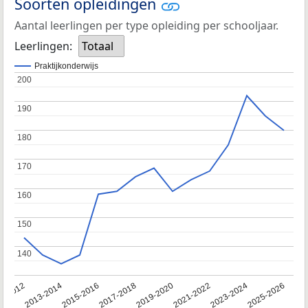
Soorten opleidingen
Aantal leerlingen per type opleiding per schooljaar.
Leerlingen:
Totaal
Praktijkonderwijs
200
200
190
190
180
180
170
170
160
160
150
150
140
140
1-2012
2013-2014
2015-2016
2017-2018
2019-2020
2021-2022
2023-2024
2025-2026