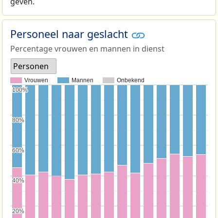
geven.
Personeel naar geslacht
Percentage vrouwen en mannen in dienst
Personen
Vrouwen
Mannen
Onbekend
100%
100%
80%
80%
60%
60%
40%
40%
20%
20%