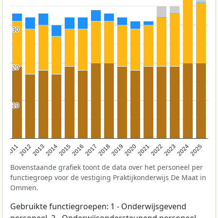
30
30
20
20
10
10
2011
2012
2013
2014
2015
2016
2017
2018
2019
2020
2021
2022
2023
2024
2025
Bovenstaande grafiek toont de data over het personeel per
functiegroep voor de vestiging Praktijkonderwijs De Maat in
Ommen.
Gebruikte functiegroepen: 1 - Onderwijsgevend
personeel, 2 - Onderwijsondersteunend personeel