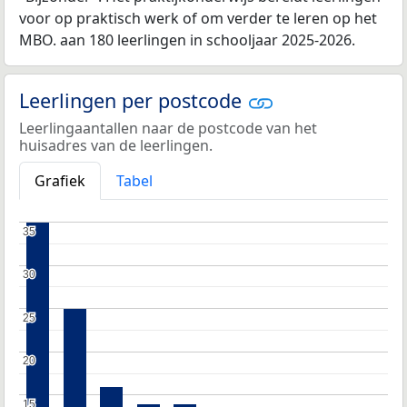
voor op praktisch werk of om verder te leren op het
MBO. aan 180 leerlingen in schooljaar 2025-2026.
Leerlingen per postcode
Leerlingaantallen naar de postcode van het
huisadres van de leerlingen.
Grafiek
Tabel
35
35
30
30
25
25
20
20
15
15