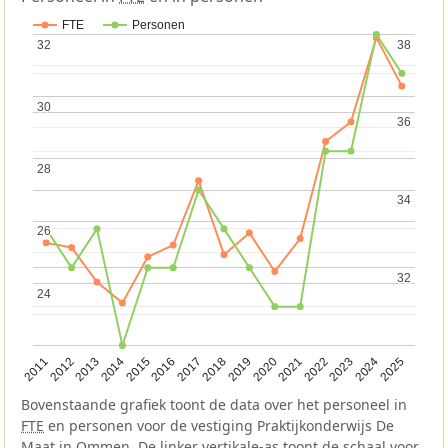
FTE
Personen
32
32
38
38
30
30
36
36
28
28
34
34
26
26
32
32
24
24
2013
2018
2023
2015
2020
2025
2012
2017
2022
2014
2019
2024
2011
2016
2021
Bovenstaande grafiek toont de data over het personeel in
FTE
en personen voor de vestiging Praktijkonderwijs De
Maat in Ommen. De linker vertikale-as toont de schaal voor