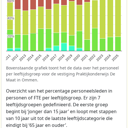
60%
60%
40%
40%
20%
20%
2011
2012
2013
2014
2015
2016
2017
2018
2019
2020
2021
2022
2023
2024
2025
Bovenstaande grafiek toont het de data over het personeel
per leeftijdsgroep voor de vestiging Praktijkonderwijs De
Maat in Ommen.
Overzicht van het percentage personeelsleden in
personen of FTE per leeftijdsgroep. Er zijn 7
leeftijdsgroepen gedefinieerd. De eerste groep
begint bij ‘jonger dan 15 jaar’ en loopt met stappen
van 10 jaar uit tot de laatste leeftijdscategorie die
eindigt bij ‘65 jaar en ouder’.