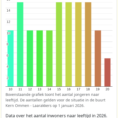
14
14
12
12
10
10
8
8
6
6
4
4
2
2
10
11
12
13
14
15
16
17
18
19
20
Bovenstaande grafiek toont het aantal jongeren naar
leeftijd. De aantallen gelden voor de situatie in de buurt
Kern Ommen - Laarakkers op 1 januari 2026.
Data over het aantal inwoners naar leeftijd in 2026.