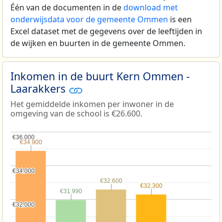
Één van de documenten in de
download met
onderwijsdata voor de gemeente Ommen
is een
Excel dataset met de gegevens over de leeftijden in
de wijken en buurten in de gemeente Ommen.
Inkomen in de buurt Kern Ommen -
Laarakkers
Het gemiddelde inkomen per inwoner in de
omgeving van de school is €26.600.
€36.000
€36.000
€34.900
€34.900
€34.000
€34.000
€32.600
€32.600
€32.300
€32.300
€31.990
€31.990
€32.000
€32.000