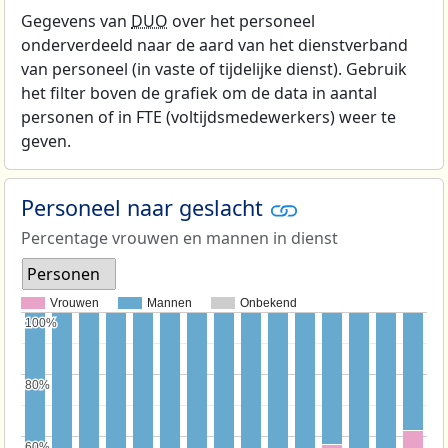
Gegevens van
DUO
over het personeel
onderverdeeld naar de aard van het dienstverband
van personeel (in vaste of tijdelijke dienst). Gebruik
het filter boven de grafiek om de data in aantal
personen of in FTE (voltijdsmedewerkers) weer te
geven.
Personeel naar geslacht
Percentage vrouwen en mannen in dienst
Personen
Vrouwen
Mannen
Onbekend
100%
100%
80%
80%
60%
60%