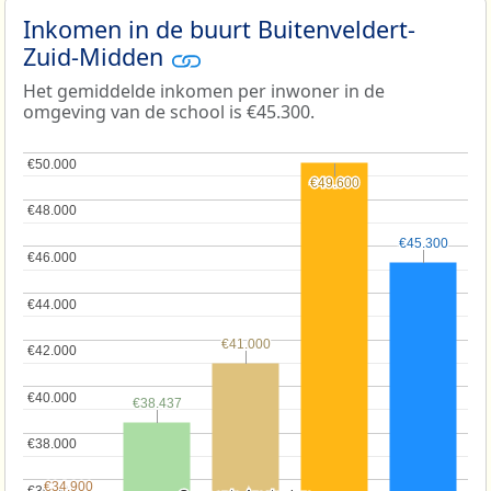
Inkomen in de buurt Buitenveldert-
Zuid-Midden
Het gemiddelde inkomen per inwoner in de
omgeving van de school is €45.300.
€50.000
€50.000
€49.600
€49.600
€48.000
€48.000
€45.300
€45.300
€46.000
€46.000
€44.000
€44.000
€41.000
€41.000
€42.000
€42.000
€40.000
€40.000
€38.437
€38.437
€38.000
€38.000
€34.900
€34.900
€36.000
€36.000