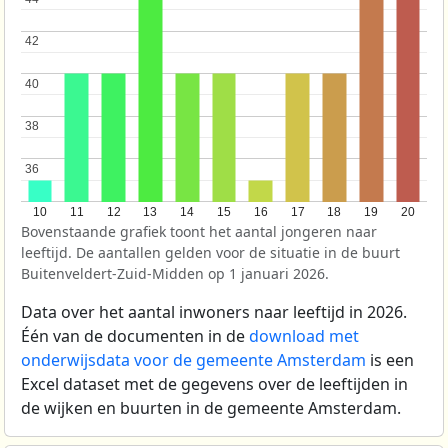
42
42
40
40
38
38
36
36
10
11
12
13
14
15
16
17
18
19
20
Bovenstaande grafiek toont het aantal jongeren naar
leeftijd. De aantallen gelden voor de situatie in de buurt
Buitenveldert-Zuid-Midden op 1 januari 2026.
Data over het aantal inwoners naar leeftijd in 2026.
Één van de documenten in de
download met
onderwijsdata voor de gemeente Amsterdam
is een
Excel dataset met de gegevens over de leeftijden in
de wijken en buurten in de gemeente Amsterdam.