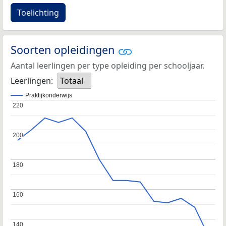
Toelichting
Soorten opleidingen
Aantal leerlingen per type opleiding per schooljaar.
Leerlingen:
Totaal
Praktijkonderwijs
220
220
200
200
180
180
160
160
140
140