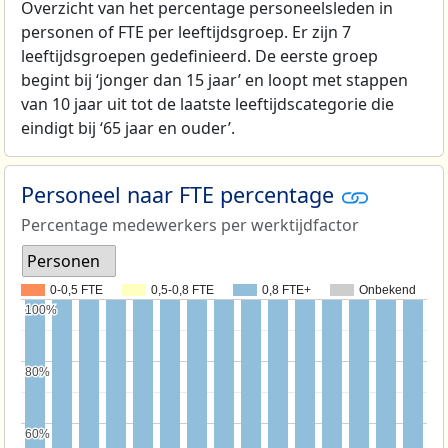
Overzicht van het percentage personeelsleden in
personen of FTE per leeftijdsgroep. Er zijn 7
leeftijdsgroepen gedefinieerd. De eerste groep
begint bij ‘jonger dan 15 jaar’ en loopt met stappen
van 10 jaar uit tot de laatste leeftijdscategorie die
eindigt bij ‘65 jaar en ouder’.
Personeel naar FTE percentage
Percentage medewerkers per werktijdfactor
Personen
0-0,5 FTE
0,5-0,8 FTE
0,8 FTE+
Onbekend
100%
100%
80%
80%
60%
60%