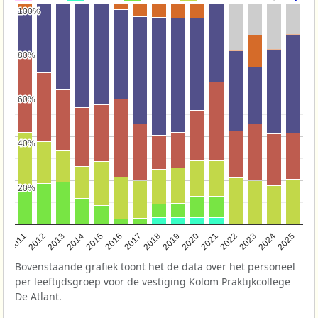
100%
100%
80%
80%
60%
60%
40%
40%
20%
20%
2011
2012
2013
2014
2015
2016
2017
2018
2019
2020
2021
2022
2023
2024
2025
Bovenstaande grafiek toont het de data over het personeel
per leeftijdsgroep voor de vestiging Kolom Praktijkcollege
De Atlant.