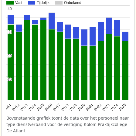
Vast
Tijdelijk
Onbekend
40
40
30
30
20
20
10
10
2011
2012
2013
2014
2015
2016
2017
2018
2019
2020
2021
2022
2023
2024
2025
Bovenstaande grafiek toont de data over het personeel naar
type dienstverband voor de vestiging Kolom Praktijkcollege
De Atlant.