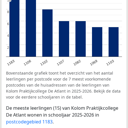
10
10
8
8
6
6
4
4
2
2
1069
1082
1107
1102
1106
1183
1103
Bovenstaande grafiek toont het overzicht van het aantal
leerlingen per postcode voor de 7 meest voorkomende
postcodes van de huisadressen van de leerlingen van
Kolom Praktijkcollege De Atlant in 2025-2026. Bekijk de data
voor de eerdere schooljaren in de tabel.
De meeste leerlingen (15) van Kolom Praktijkcollege
De Atlant wonen in schooljaar 2025-2026 in
postcodegebied 1183
.