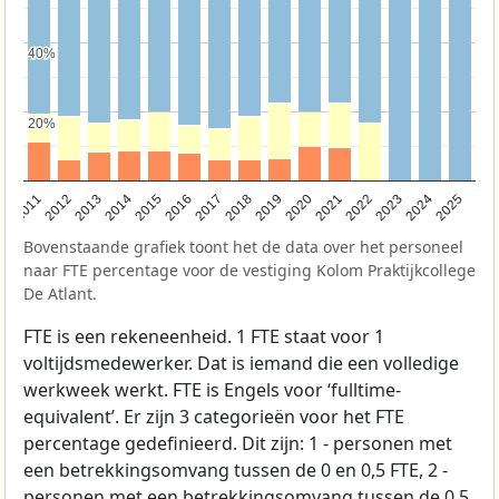
40%
40%
20%
20%
2011
2012
2013
2014
2015
2016
2017
2018
2019
2020
2021
2022
2023
2024
2025
Bovenstaande grafiek toont het de data over het personeel
naar FTE percentage voor de vestiging Kolom Praktijkcollege
De Atlant.
FTE is een rekeneenheid. 1 FTE staat voor 1
voltijdsmedewerker. Dat is iemand die een volledige
werkweek werkt. FTE is Engels voor ‘fulltime-
equivalent’. Er zijn 3 categorieën voor het FTE
percentage gedefinieerd. Dit zijn: 1 - personen met
een betrekkingsomvang tussen de 0 en 0,5 FTE, 2 -
personen met een betrekkingsomvang tussen de 0,5