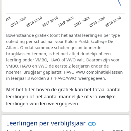
1-2012
2013-2014
2015-2016
2017-2018
2019-2020
2021-2022
2023-2024
2025-2026
Bovenstaande grafiek toont het aantal leerlingen per type
opleiding per schooljaar voor Kolom Praktijkcollege De
Atlant. Omdat sommige scholen gecombineerde
brugklassen kennen, is het niet altijd duidelijk of een
leerling onder VMBO, HAVO of VWO valt. Daarom zijn voor
VMBO, HAVO en VWO de eerste 2 leerjaren onder de
noemer 'Brugjaar' geplaatst. HAVO VWO combinatieklassen
in leerjaar 3 worden als 'HAVO/VWO' weergegeven.
Met het filter boven de grafiek kan het totaal aantal
leerlingen of het aantal mannelijke of vrouwelijke
leerlingen worden weergegeven.
Leerlingen per verblijfsjaar