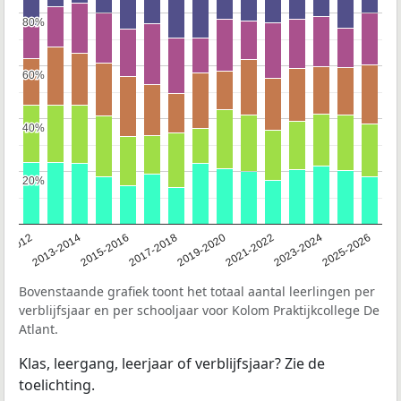
80%
80%
60%
60%
40%
40%
20%
20%
1-2012
2013-2014
2015-2016
2017-2018
2019-2020
2021-2022
2023-2024
2025-2026
Bovenstaande grafiek toont het totaal aantal leerlingen per
verblijfsjaar en per schooljaar voor Kolom Praktijkcollege De
Atlant.
Klas, leergang, leerjaar of verblijfsjaar? Zie de
toelichting.