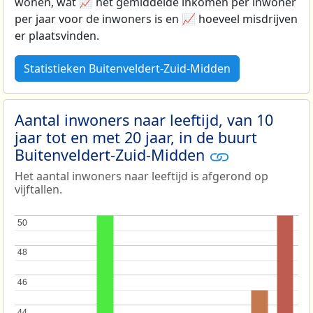
wonen, wat 📈 het gemiddelde inkomen per inwoner
per jaar voor de inwoners is en 📈 hoeveel misdrijven
er plaatsvinden.
Statistieken Buitenveldert-Zuid-Midden
Aantal inwoners naar leeftijd, van 10
jaar tot en met 20 jaar, in de buurt
Buitenveldert-Zuid-Midden
Het aantal inwoners naar leeftijd is afgerond op
vijftallen.
50
50
48
48
46
46
44
44