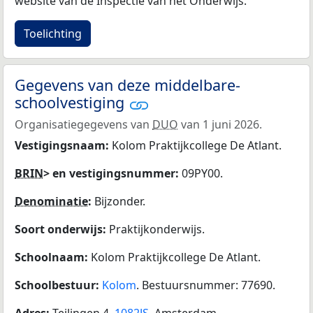
website van de Inspectie van het Onderwijs.
Toelichting
Gegevens van deze middelbare-
schoolvestiging
Organisatiegegevens van
DUO
van 1 juni 2026.
Vestigingsnaam:
Kolom Praktijkcollege De Atlant.
BRIN
> en vestigingsnummer:
09PY00.
Denominatie
:
Bijzonder.
Soort onderwijs:
Praktijkonderwijs.
Schoolnaam:
Kolom Praktijkcollege De Atlant.
Schoolbestuur:
Kolom
. Bestuursnummer: 77690.
Adres:
Teilingen 4,
1082JS
, Amsterdam.