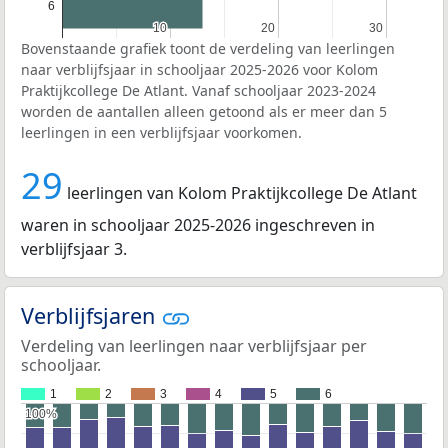
6
10
10
20
20
30
30
Bovenstaande grafiek toont de verdeling van leerlingen
naar verblijfsjaar in schooljaar 2025-2026 voor Kolom
Praktijkcollege De Atlant. Vanaf schooljaar 2023-2024
worden de aantallen alleen getoond als er meer dan 5
leerlingen in een verblijfsjaar voorkomen.
29
leerlingen van Kolom Praktijkcollege De Atlant
waren in schooljaar 2025-2026 ingeschreven in
verblijfsjaar 3.
Verblijfsjaren
Verdeling van leerlingen naar verblijfsjaar per
schooljaar.
1
2
3
4
5
6
100%
100%