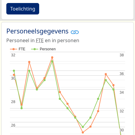
Toelichting
Personeelsgegevens
Personeel in
FTE
en in personen
FTE
Personen
32
32
38
38
36
36
30
30
34
34
28
28
32
32
26
26
30
30