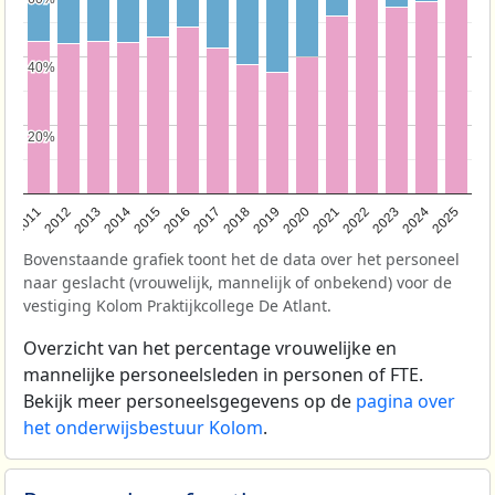
40%
40%
20%
20%
2011
2012
2013
2014
2015
2016
2017
2018
2019
2020
2021
2022
2023
2024
2025
Bovenstaande grafiek toont het de data over het personeel
naar geslacht (vrouwelijk, mannelijk of onbekend) voor de
vestiging Kolom Praktijkcollege De Atlant.
Overzicht van het percentage vrouwelijke en
mannelijke personeelsleden in personen of FTE.
Bekijk meer personeelsgegevens op de
pagina over
het onderwijsbestuur Kolom
.