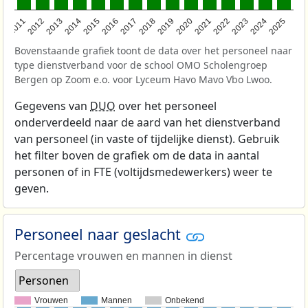
2011
2012
2013
2014
2015
2016
2017
2018
2019
2020
2021
2022
2023
2024
2025
Bovenstaande grafiek toont de data over het personeel naar
type dienstverband voor de school OMO Scholengroep
Bergen op Zoom e.o. voor Lyceum Havo Mavo Vbo Lwoo.
Gegevens van
DUO
over het personeel
onderverdeeld naar de aard van het dienstverband
van personeel (in vaste of tijdelijke dienst). Gebruik
het filter boven de grafiek om de data in aantal
personen of in FTE (voltijdsmedewerkers) weer te
geven.
Personeel naar geslacht
Percentage vrouwen en mannen in dienst
Personen
Vrouwen
Mannen
Onbekend