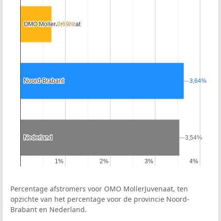
OMO MollerJuvenaat
OMO MollerJuvenaat
0,69%
0,69%
Noord-Brabant
Noord-Brabant
3,64%
3,64%
Nederland
Nederland
3,54%
3,54%
1%
1%
2%
2%
3%
3%
4%
4%
Percentage afstromers voor OMO MollerJuvenaat, ten
opzichte van het percentage voor de provincie Noord-
Brabant en Nederland.