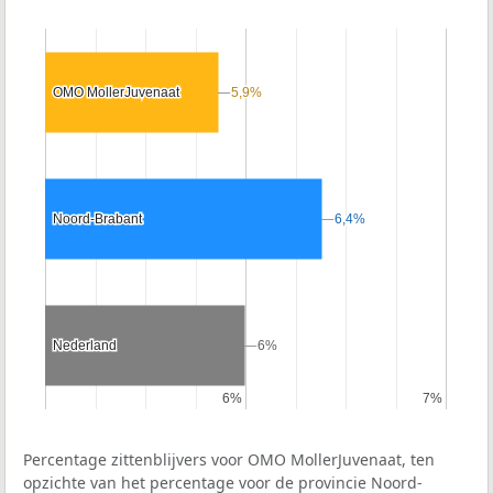
OMO MollerJuvenaat
OMO MollerJuvenaat
5,9%
5,9%
Noord-Brabant
Noord-Brabant
6,4%
6,4%
Nederland
Nederland
6%
6%
6%
6%
7%
7%
Percentage zittenblijvers voor OMO MollerJuvenaat, ten
opzichte van het percentage voor de provincie Noord-