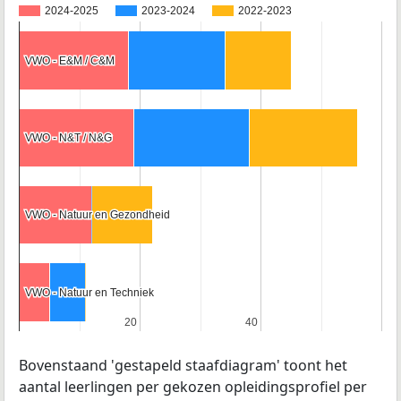
2024-2025
2023-2024
2022-2023
VWO - E&M / C&M
VWO - E&M / C&M
VWO - N&T / N&G
VWO - N&T / N&G
VWO - Natuur en Gezondheid
VWO - Natuur en Gezondheid
VWO - Natuur en Techniek
VWO - Natuur en Techniek
20
20
40
40
Bovenstaand 'gestapeld staafdiagram' toont het
aantal leerlingen per gekozen opleidingsprofiel per