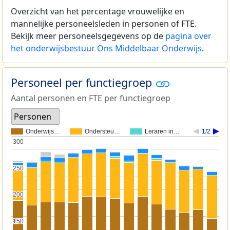
Overzicht van het percentage vrouwelijke en
mannelijke personeelsleden in personen of FTE.
Bekijk meer personeelsgegevens op de
pagina over
het onderwijsbestuur Ons Middelbaar Onderwijs
.
Personeel per functiegroep
Aantal personen en FTE per functiegroep
Personen
Onderwijs…
Ondersteu…
Leraren in…
1/2
300
300
250
250
200
200
150
150