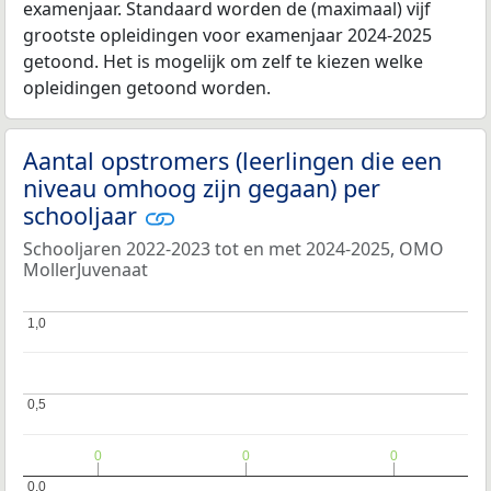
examenjaar. Standaard worden de (maximaal) vijf
grootste opleidingen voor examenjaar 2024-2025
getoond. Het is mogelijk om zelf te kiezen welke
opleidingen getoond worden.
Aantal opstromers (leerlingen die een
niveau omhoog zijn gegaan) per
schooljaar
Schooljaren 2022-2023 tot en met 2024-2025, OMO
MollerJuvenaat
1,0
1,0
0,5
0,5
0
0
0
0
0
0
0,0
0,0