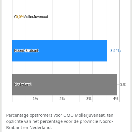
OMO MollerJuvenaat
OMO MollerJuvenaat
0,0%
0,0%
Noord-Brabant
Noord-Brabant
3,54%
3,54%
Nederland
Nederland
3,91%
3,91%
1%
1%
2%
2%
3%
3%
4%
4%
Percentage opstromers voor OMO MollerJuvenaat, ten
opzichte van het percentage voor de provincie Noord-
Brabant en Nederland.