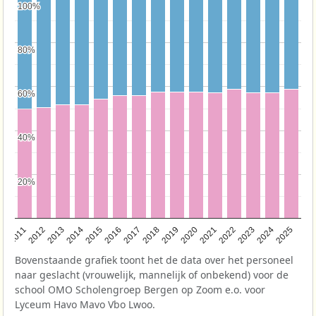
100%
100%
80%
80%
60%
60%
40%
40%
20%
20%
2011
2012
2013
2014
2015
2016
2017
2018
2019
2020
2021
2022
2023
2024
2025
Bovenstaande grafiek toont het de data over het personeel
naar geslacht (vrouwelijk, mannelijk of onbekend) voor de
school OMO Scholengroep Bergen op Zoom e.o. voor
Lyceum Havo Mavo Vbo Lwoo.