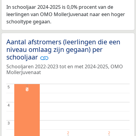
In schooljaar 2024-2025 is 0,0% procent van de
leerlingen van OMO MollerJuvenaat naar een hoger
schooltype gegaan.
Aantal afstromers (leerlingen die een
niveau omlaag zijn gegaan) per
schooljaar
Schooljaren 2022-2023 tot en met 2024-2025, OMO
MollerJuvenaat
5
5
5
5
4
4
3
3
2
2
2
2