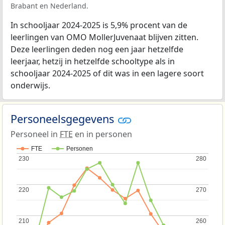
Brabant en Nederland.
In schooljaar 2024-2025 is 5,9% procent van de
leerlingen van OMO MollerJuvenaat blijven zitten.
Deze leerlingen deden nog een jaar hetzelfde
leerjaar, hetzij in hetzelfde schooltype als in
schooljaar 2024-2025 of dit was in een lagere soort
onderwijs.
Personeelsgegevens
Personeel in
FTE
en in personen
FTE
Personen
230
230
280
280
220
220
270
270
210
210
260
260