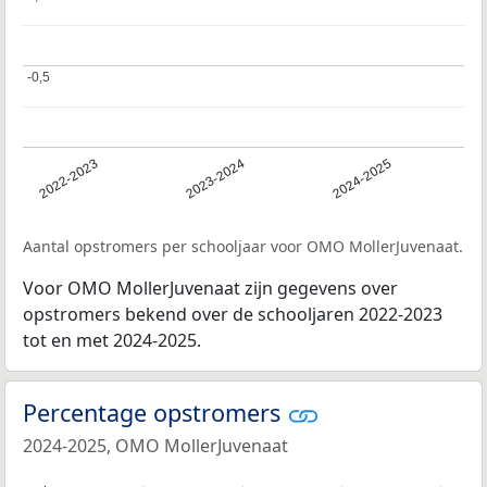
-0,5
-0,5
2022-2023
2023-2024
2024-2025
Aantal opstromers per schooljaar voor OMO MollerJuvenaat.
Voor OMO MollerJuvenaat zijn gegevens over
opstromers bekend over de schooljaren 2022-2023
tot en met 2024-2025.
Percentage opstromers
2024-2025, OMO MollerJuvenaat