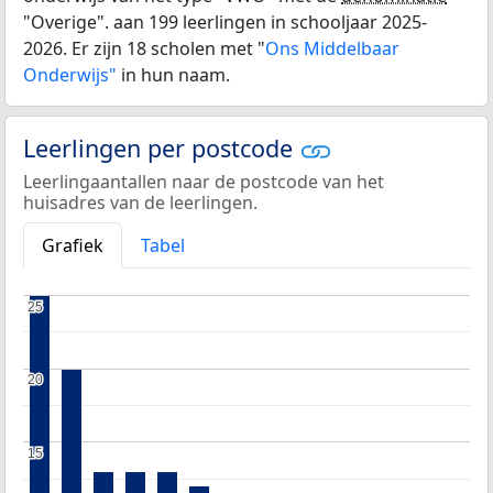
"Overige". aan 199 leerlingen in schooljaar 2025-
2026. Er zijn 18 scholen met "
Ons Middelbaar
Onderwijs"
in hun naam.
Leerlingen per postcode
Leerlingaantallen naar de postcode van het
huisadres van de leerlingen.
Grafiek
Tabel
25
25
20
20
15
15