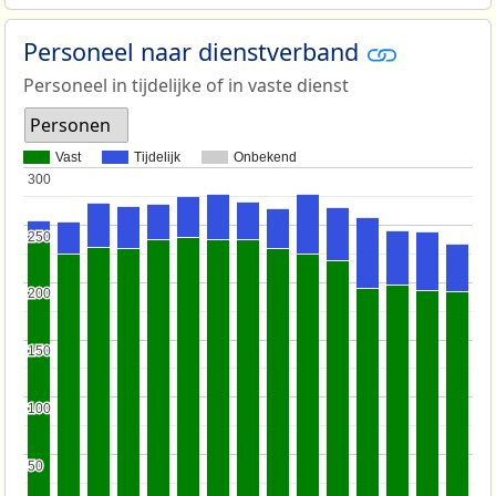
Personeel naar dienstverband
Personeel in tijdelijke of in vaste dienst
Personen
Vast
Tijdelijk
Onbekend
300
300
250
250
200
200
150
150
100
100
50
50