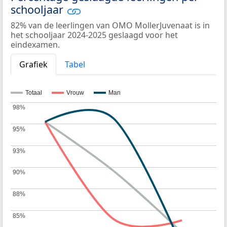
schooljaar
82% van de leerlingen van OMO MollerJuvenaat is in
het schooljaar 2024-2025 geslaagd voor het
eindexamen.
Grafiek
Tabel
Totaal
Vrouw
Man
98%
98%
95%
95%
93%
93%
90%
90%
88%
88%
85%
85%