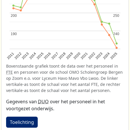
200
200
250
250
190
190
240
240
2013
2018
2023
2015
2020
2025
2012
2017
2022
2014
2019
2024
2011
2016
2021
Bovenstaande grafiek toont de data over het personeel in
FTE
en personen voor de school OMO Scholengroep Bergen
op Zoom e.o. voor Lyceum Havo Mavo Vbo Lwoo. De linker
vertikale-as toont de schaal voor het aantal FTE, de rechter
vertikale-as toont de schaal voor het aantal personen.
Gegevens van
DUO
over het personeel in het
voortgezet onderwijs.
Toelichting