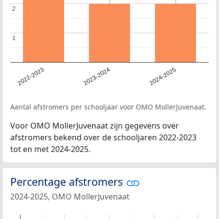
2
2
1
1
2022-2023
2023-2024
2024-2025
Aantal afstromers per schooljaar voor OMO MollerJuvenaat.
Voor OMO MollerJuvenaat zijn gegevens over
afstromers bekend over de schooljaren 2022-2023
tot en met 2024-2025.
Percentage afstromers
2024-2025, OMO MollerJuvenaat