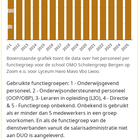
100
100
50
50
2011
2012
2013
2014
2015
2016
2017
2018
2019
2020
2021
2022
2023
2024
2025
Bovenstaande grafiek toont de data over het personeel per
functiegroep voor de school OMO Scholengroep Bergen op
Zoom e.o. voor Lyceum Havo Mavo Vbo Lwoo.
Gebruikte functiegroepen: 1 - Onderwijsgevend
personeel, 2 - Onderwijsondersteunend personeel
(OOP/OBP), 3- Leraren in opleiding (LIO), 4 - Directie
& 5 - Functiegroep onbekend. Onbekend is gebruikt
als er minder dan 5 medewerkers in een groep
voorkomen. En als de functiegroep van de
dienstverbanden vanuit de salarisadministratie niet
aan DUO is aangeleverd.