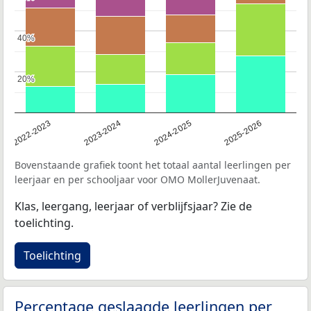
40%
40%
20%
20%
2022-2023
2023-2024
2024-2025
2025-2026
Bovenstaande grafiek toont het totaal aantal leerlingen per
leerjaar en per schooljaar voor OMO MollerJuvenaat.
Klas, leergang, leerjaar of verblijfsjaar? Zie de
toelichting.
Toelichting
Percentage geslaagde leerlingen per