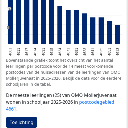
10
10
5
5
4624
4613
4631
4635
4617
4623
4661
4671
4615
4651
4614
4641
4611
4691
Bovenstaande grafiek toont het overzicht van het aantal
leerlingen per postcode voor de 14 meest voorkomende
postcodes van de huisadressen van de leerlingen van OMO
MollerJuvenaat in 2025-2026. Bekijk de data voor de eerdere
schooljaren in de tabel.
De meeste leerlingen (25) van OMO MollerJuvenaat
wonen in schooljaar 2025-2026 in
postcodegebied
4661
.
Toelichting