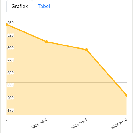
Grafiek
Tabel
350
350
325
325
300
300
275
275
250
250
225
225
200
200
175
175
2023
2023-2024
2024-2025
2025-2026