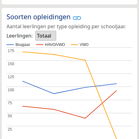
Soorten opleidingen
Aantal leerlingen per type opleiding per schooljaar.
Leerlingen:
Totaal
Brugjaar
HAVO/VWO
VWO
175
175
150
150
125
125
100
100
75
75
50
50
25
25