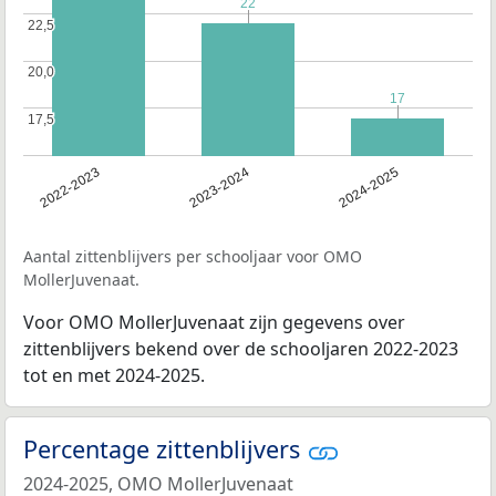
22
22
22,5
22,5
20,0
20,0
17
17
17,5
17,5
2022-2023
2023-2024
2024-2025
Aantal zittenblijvers per schooljaar voor OMO
MollerJuvenaat.
Voor OMO MollerJuvenaat zijn gegevens over
zittenblijvers bekend over de schooljaren 2022-2023
tot en met 2024-2025.
Percentage zittenblijvers
2024-2025, OMO MollerJuvenaat