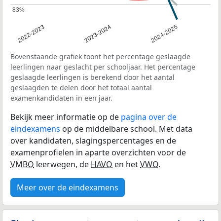
83%
83%
2022-2023
2023-2024
2024-2025
Bovenstaande grafiek toont het percentage geslaagde
leerlingen naar geslacht per schooljaar. Het percentage
geslaagde leerlingen is berekend door het aantal
geslaagden te delen door het totaal aantal
examenkandidaten in een jaar.
Bekijk meer informatie op de
pagina over de
eindexamens
op de middelbare school. Met data
over kandidaten, slagingspercentages en de
examenprofielen in aparte overzichten voor de
VMBO
leerwegen, de
HAVO
en het
VWO
.
Meer over de eindexamens