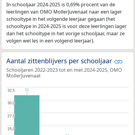
In schooljaar 2024-2025 is 0,69% procent van de
leerlingen van OMO MollerJuvenaat naar een lager
schooltype in het volgende leerjaar gegaan (het
schooltype in 2024-2025 is voor deze leerlingen lager
dan het schooltype in het vorige schooljaar, maar ze
volgen wel les in een volgend leerjaar).
Aantal zittenblijvers per schooljaar
Schooljaren 2022-2023 tot en met 2024-2025, OMO
MollerJuvenaat
31
31
32,5
32,5
30,0
30,0
27,5
27,5
25,0
25,0