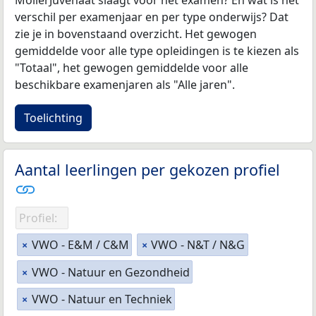
MollerJuvenaat slaagt voor het examen? En wat is het
verschil per examenjaar en per type onderwijs? Dat
zie je in bovenstaand overzicht. Het gewogen
gemiddelde voor alle type opleidingen is te kiezen als
"Totaal", het gewogen gemiddelde voor alle
beschikbare examenjaren als "Alle jaren".
Toelichting
Aantal leerlingen per gekozen profiel
Profiel:
VWO - E&M / C&M
VWO - N&T / N&G
×
×
VWO - Natuur en Gezondheid
×
VWO - Natuur en Techniek
×