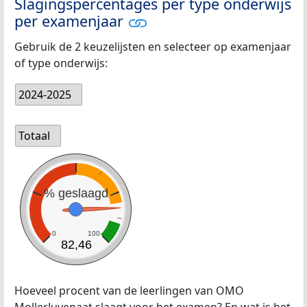
Slagingspercentages per type onderwijs
per examenjaar
Gebruik de 2 keuzelijsten en selecteer op examenjaar
of type onderwijs:
2024-2025
Totaal
% geslaagd
0
100
82,46
Hoeveel procent van de leerlingen van OMO