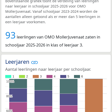
Bovenstaande grafiek toont de verdeling van leerlingen
naar leerjaar in schooljaar 2025-2026 voor OMO
MollerJuvenaat. Vanaf schooljaar 2023-2024 worden de
aantallen alleen getoond als er meer dan 5 leerlingen in
een leerjaar voorkomen.
93
leerlingen van OMO MollerJuvenaat zaten in
schooljaar 2025-2026 in klas of leerjaar 3.
Leerjaren
Aantal leerlingen naar leerjaar per schooljaar.
1
2
3
4
5
6
100%
100%
80%
80%
60%
60%