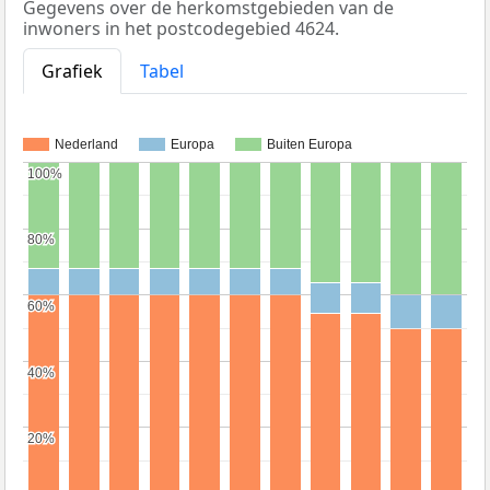
Gegevens over de herkomstgebieden van de
inwoners in het postcodegebied 4624.
Grafiek
Tabel
Nederland
Europa
Buiten Europa
100%
100%
80%
80%
60%
60%
40%
40%
20%
20%