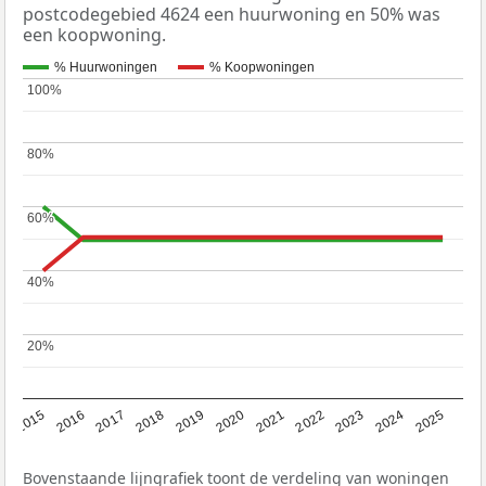
postcodegebied 4624 een huurwoning en 50% was
een koopwoning.
% Huurwoningen
% Koopwoningen
100%
100%
80%
80%
60%
60%
40%
40%
20%
20%
2019
2022
2025
2017
2020
2023
2015
2018
2021
2024
2016
Bovenstaande lijngrafiek toont de verdeling van woningen