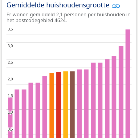
Gemiddelde huishoudensgrootte
Er wonen gemiddeld 2,1 personen per huishouden in
het postcodegebied 4624.
3,5
3,5
3,0
3,0
2,5
2,5
2,0
2,0
1,5
1,5
1,0
1,0
0,5
0,5