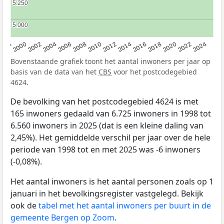
5.250
5.250
5.000
5.000
1998
2000
2002
2004
2006
2008
2010
2012
2014
2016
2018
2020
2022
2024
Bovenstaande grafiek toont het aantal inwoners per jaar op
basis van de data van het
CBS
voor het postcodegebied
4624.
De bevolking van het postcodegebied 4624 is met
165 inwoners gedaald van 6.725 inwoners in 1998 tot
6.560 inwoners in 2025 (dat is een kleine daling van
2,45%). Het gemiddelde verschil per jaar over de hele
periode van 1998 tot en met 2025 was -6 inwoners
(-0,08%).
Het aantal inwoners is het aantal personen zoals op 1
januari in het bevolkingsregister vastgelegd. Bekijk
ook de
tabel met het aantal inwoners per buurt in de
gemeente Bergen op Zoom
.