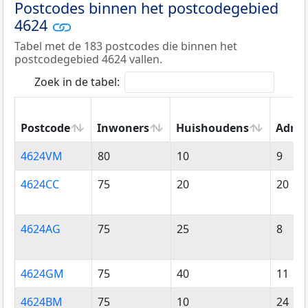
Postcodes binnen het postcodegebied
4624
Tabel met de 183 postcodes die binnen het
postcodegebied 4624 vallen.
Zoek in de tabel:
Postcode
Inwoners
Huishoudens
Adres
Postcode
Inwoners
Huishoudens
Adres
4624VM
80
10
9
4624CC
75
20
20
4624AG
75
25
8
4624GM
75
40
11
4624BM
75
10
24