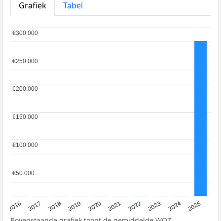
Grafiek
Tabel
€300.000
€300.000
€250.000
€250.000
€200.000
€200.000
€150.000
€150.000
€100.000
€100.000
€50.000
€50.000
2016
2017
2018
2019
2020
2021
2022
2023
2024
2025
Bovenstaande grafiek toont de gemiddelde
WOZ