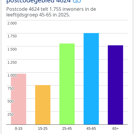
Postcode 4624 telt 1.755 inwoners in de
leeftijdsgroep 45-65 in 2025.
2.000
2.000
1.750
1.750
1.500
1.500
1.250
1.250
1.000
1.000
750
750
500
500
250
250
0-15
15-25
25-45
45-65
65+