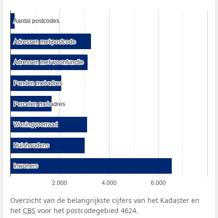
Aantal postcodes
Aantal postcodes
Adressen met postcode
Adressen met postcode
Adressen met woonfunctie
Adressen met woonfunctie
Panden met adres
Panden met adres
Percelen met adres
Percelen met adres
Woningvoorraad
Woningvoorraad
Huishoudens
Huishoudens
Inwoners
Inwoners
2.000
4.000
6.000
Overzicht van de belangrijkste cijfers van het Kadaster en
het
CBS
voor het postcodegebied 4624.