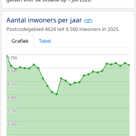
Aantal inwoners per jaar
Postcodegebied 4624 telt 6.560 inwoners in 2025.
Grafiek
Tabel
6.750
6.750
6.500
6.500
6.250
6.250
6.000
6.000
5.750
5.750
5.500
5.500