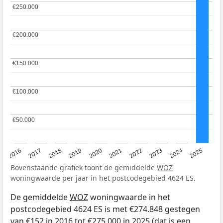
€250.000
€250.000
€200.000
€200.000
€150.000
€150.000
€100.000
€100.000
€50.000
€50.000
2016
2017
2018
2019
2020
2021
2022
2023
2024
2025
Bovenstaande grafiek toont de gemiddelde
WOZ
woningwaarde per jaar in het postcodegebied 4624 ES.
De gemiddelde
WOZ
woningwaarde in het
postcodegebied 4624 ES is met €274.848 gestegen
van €152 in 2016 tot €275.000 in 2025 (dat is een