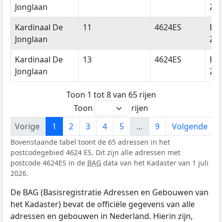
Jonglaan
Zo
Kardinaal De
11
4624ES
Be
Jonglaan
Zo
Kardinaal De
13
4624ES
Be
Jonglaan
Zo
Toon 1 tot 8 van 65 rijen
Toon
rijen
Vorige
1
2
3
4
5
…
9
Volgende
Bovenstaande tabel toont de 65 adressen in het
postcodegebied 4624 ES. Dit zijn alle adressen met
postcode 4624ES in de
BAG
data van het Kadaster van 1 juli
2026.
De BAG (Basisregistratie Adressen en Gebouwen van
het Kadaster) bevat de officiële gegevens van alle
adressen en gebouwen in Nederland. Hierin zijn,