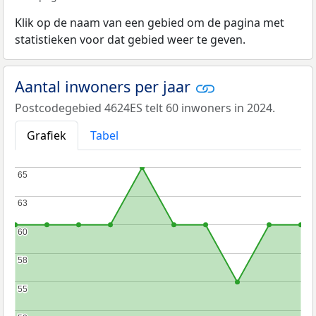
Klik op de naam van een gebied om de pagina met
statistieken voor dat gebied weer te geven.
Aantal inwoners per jaar
Postcodegebied 4624ES telt 60 inwoners in 2024.
Grafiek
Tabel
65
65
63
63
60
60
58
58
55
55