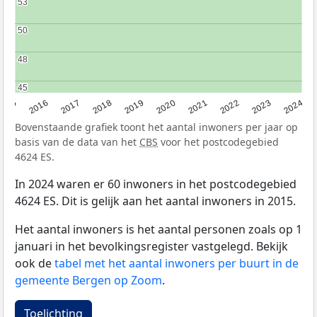
53
53
50
50
48
48
45
45
2015
2016
2017
2018
2019
2020
2021
2022
2023
2024
Bovenstaande grafiek toont het aantal inwoners per jaar op
basis van de data van het
CBS
voor het postcodegebied
4624 ES.
In 2024 waren er 60 inwoners in het postcodegebied
4624 ES. Dit is gelijk aan het aantal inwoners in 2015.
Het aantal inwoners is het aantal personen zoals op 1
januari in het bevolkingsregister vastgelegd. Bekijk
ook de
tabel met het aantal inwoners per buurt in de
gemeente Bergen op Zoom
.
Toelichting