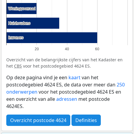
Woningvoorraad
Woningvoorraad
Huishoudens
Huishoudens
Inwoners
Inwoners
20
40
60
Overzicht van de belangrijkste cijfers van het Kadaster en
het
CBS
voor het postcodegebied 4624 ES.
Op deze pagina vind je een
kaart
van het
postcodegebied 4624 ES, de data over meer dan
250
onderwerpen
voor het postcodegebied 4624 ES en
een overzicht van alle
adressen
met postcode
4624ES.
Overzicht postcode 4624
Definities