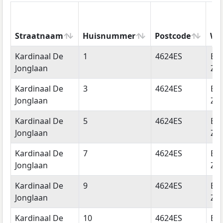
Straatnaam
Huisnummer
Postcode
Wo
Straatnaam
Huisnummer
Postcode
Wo
Kardinaal De
1
4624ES
Be
Jonglaan
Zo
Kardinaal De
3
4624ES
Be
Jonglaan
Zo
Kardinaal De
5
4624ES
Be
Jonglaan
Zo
Kardinaal De
7
4624ES
Be
Jonglaan
Zo
Kardinaal De
9
4624ES
Be
Jonglaan
Zo
Kardinaal De
10
4624ES
Be