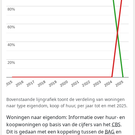
80%
80%
60%
60%
40%
40%
20%
20%
2019
2022
2025
2017
2020
2023
2015
2018
2021
2024
2016
Bovenstaande lijngrafiek toont de verdeling van woningen
naar type eigendom, koop of huur, per jaar tot en met 2025.
Woningen naar eigendom: Informatie over huur- en
koopwoningen op basis van de cijfers van het
CBS
.
Dit is gedaan met een koppeling tussen de
BAG
en