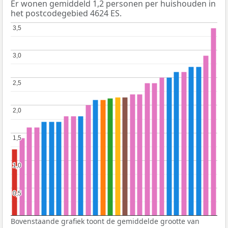
Er wonen gemiddeld 1,2 personen per huishouden in
het postcodegebied 4624 ES.
3,5
3,5
3,0
3,0
2,5
2,5
2,0
2,0
1,5
1,5
1,0
1,0
0,5
0,5
Bovenstaande grafiek toont de gemiddelde grootte van