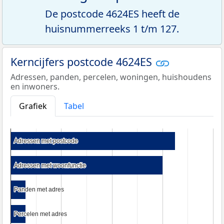
De postcode 4624ES heeft de
huisnummerreeks 1 t/m 127.
Kerncijfers postcode 4624ES
Adressen, panden, percelen, woningen, huishoudens
en inwoners.
Grafiek
Tabel
Adressen met postcode
Adressen met postcode
Adressen met woonfunctie
Adressen met woonfunctie
Panden met adres
Panden met adres
Percelen met adres
Percelen met adres