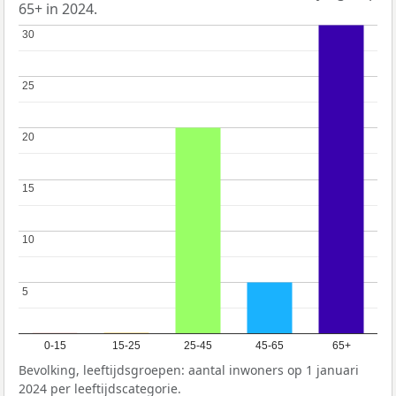
65+ in 2024.
30
30
25
25
20
20
15
15
10
10
5
5
0-15
15-25
25-45
45-65
65+
Bevolking, leeftijdsgroepen: aantal inwoners op 1 januari
2024 per leeftijdscategorie.