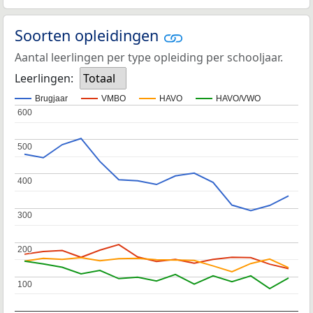
Soorten opleidingen
Aantal leerlingen per type opleiding per schooljaar.
Leerlingen:
Totaal
Brugjaar
VMBO
HAVO
HAVO/VWO
600
600
500
500
400
400
300
300
200
200
100
100