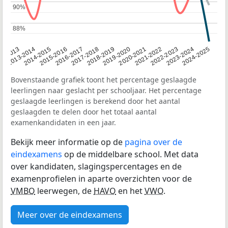
90%
90%
88%
88%
2014-2015
2020-2021
2013-2014
2019-2020
12-2013
2018-2019
2024-2025
2017-2018
2023-2024
2016-2017
2022-2023
2015-2016
2021-2022
Bovenstaande grafiek toont het percentage geslaagde
leerlingen naar geslacht per schooljaar. Het percentage
geslaagde leerlingen is berekend door het aantal
geslaagden te delen door het totaal aantal
examenkandidaten in een jaar.
Bekijk meer informatie op de
pagina over de
eindexamens
op de middelbare school. Met data
over kandidaten, slagingspercentages en de
examenprofielen in aparte overzichten voor de
VMBO
leerwegen, de
HAVO
en het
VWO
.
Meer over de eindexamens