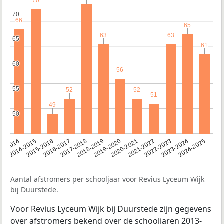
70
70
70
70
66
66
65
65
63
63
63
63
65
65
61
61
60
60
56
56
55
55
52
52
52
52
51
51
49
49
50
50
13-2014
2014-2015
2015-2016
2016-2017
2017-2018
2018-2019
2019-2020
2020-2021
2021-2022
2022-2023
2023-2024
2024-2025
Aantal afstromers per schooljaar voor Revius Lyceum Wijk
bij Duurstede.
Voor Revius Lyceum Wijk bij Duurstede zijn gegevens
over afstromers bekend over de schooljaren 2013-