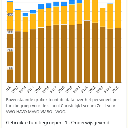
400
400
300
300
200
200
100
100
2011
2012
2013
2014
2015
2016
2017
2018
2019
2020
2021
2022
2023
2024
2025
Bovenstaande grafiek toont de data over het personeel per
functiegroep voor de school Christelijk Lyceum Zeist voor
VWO HAVO MAVO VMBO LWOO.
Gebruikte functiegroepen: 1 - Onderwijsgevend