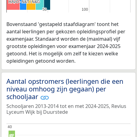
HAVO - N&T / N&G
HAVO - N&T / N&G
50
50
100
100
Bovenstaand 'gestapeld staafdiagram' toont het
aantal leerlingen per gekozen opleidingsprofiel per
examenjaar. Standaard worden de (maximaal) vijf
grootste opleidingen voor examenjaar 2024-2025
getoond. Het is mogelijk om zelf te kiezen welke
opleidingen getoond worden.
Aantal opstromers (leerlingen die een
niveau omhoog zijn gegaan) per
schooljaar
Schooljaren 2013-2014 tot en met 2024-2025, Revius
Lyceum Wijk bij Duurstede
40
40
37
37