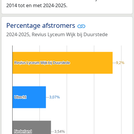
2014 tot en met 2024-2025.
Percentage afstromers
2024-2025, Revius Lyceum Wijk bij Duurstede
Revius Lyceum Wijk bij Duurstede
Revius Lyceum Wijk bij Duurstede
9,2%
9,2%
Utrecht
Utrecht
3,07%
3,07%
Nederland
Nederland
3,54%
3,54%