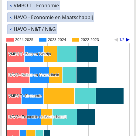
VMBO T - Economie
×
HAVO - Economie en Maatschappij
×
HAVO - N&T / N&G
×
2024-2025
2023-2024
2022-2023
1/2
VMBO T - Zorg en Welzijn
VMBO T - Zorg en Welzijn
HAVO - Natuur en Gezondheid
HAVO - Natuur en Gezondheid
VMBO T - Economie
VMBO T - Economie
HAVO - Economie en Maatschappij
HAVO - Economie en Maatschappij