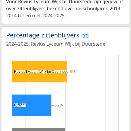
Voor Revius Lyceum Wijk bij Duurstede zijn gegevens
over zittenblijvers bekend over de schooljaren 2013-
2014 tot en met 2024-2025.
Percentage zittenblijvers
2024-2025, Revius Lyceum Wijk bij Duurstede
Revius Lyceum Wijk bij Duurstede
Revius Lyceum Wijk bij Duurstede
6%
6%
Utrecht
Utrecht
5,7%
5,7%