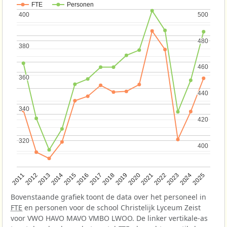
FTE
Personen
400
400
500
500
480
480
380
380
460
460
360
360
440
440
340
340
420
420
320
320
400
400
2013
2018
2023
2015
2020
2025
2012
2017
2022
2014
2019
2024
2011
2016
2021
Bovenstaande grafiek toont de data over het personeel in
FTE
en personen voor de school Christelijk Lyceum Zeist
voor VWO HAVO MAVO VMBO LWOO. De linker vertikale-as