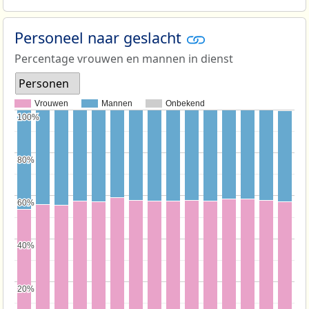
Personeel naar geslacht
Percentage vrouwen en mannen in dienst
Personen
Vrouwen
Mannen
Onbekend
100%
100%
80%
80%
60%
60%
40%
40%
20%
20%