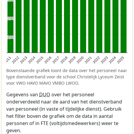
200
200
100
100
2011
2012
2013
2014
2015
2016
2017
2018
2019
2020
2021
2022
2023
2024
2025
Bovenstaande grafiek toont de data over het personeel naar
type dienstverband voor de school Christelijk Lyceum Zeist
voor VWO HAVO MAVO VMBO LWOO.
Gegevens van
DUO
over het personeel
onderverdeeld naar de aard van het dienstverband
van personeel (in vaste of tijdelijke dienst). Gebruik
het filter boven de grafiek om de data in aantal
personen of in FTE (voltijdsmedewerkers) weer te
geven.