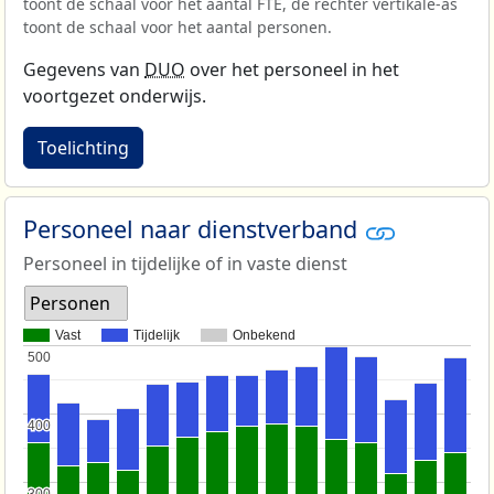
toont de schaal voor het aantal FTE, de rechter vertikale-as
toont de schaal voor het aantal personen.
Gegevens van
DUO
over het personeel in het
voortgezet onderwijs.
Toelichting
Personeel naar dienstverband
Personeel in tijdelijke of in vaste dienst
Personen
Vast
Tijdelijk
Onbekend
500
500
400
400
300
300