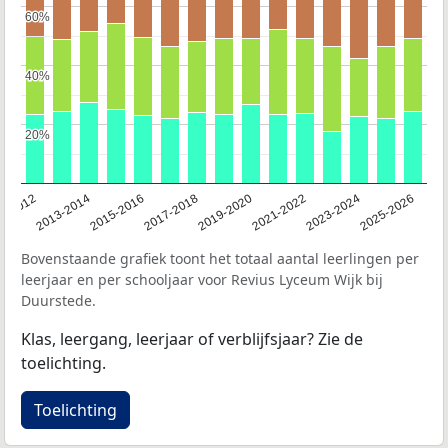
60%
60%
40%
40%
20%
20%
1-2012
2013-2014
2015-2016
2017-2018
2019-2020
2021-2022
2023-2024
2025-2026
Bovenstaande grafiek toont het totaal aantal leerlingen per
leerjaar en per schooljaar voor Revius Lyceum Wijk bij
Duurstede.
Klas, leergang, leerjaar of verblijfsjaar? Zie de
toelichting.
Toelichting