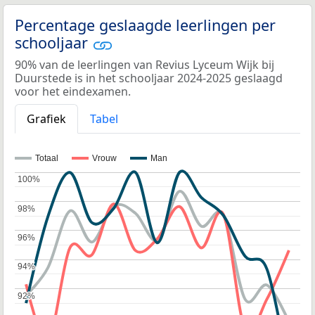
Percentage geslaagde leerlingen per
schooljaar
90% van de leerlingen van Revius Lyceum Wijk bij
Duurstede is in het schooljaar 2024-2025 geslaagd
voor het eindexamen.
Grafiek
Tabel
Totaal
Vrouw
Man
100%
100%
98%
98%
96%
96%
94%
94%
92%
92%