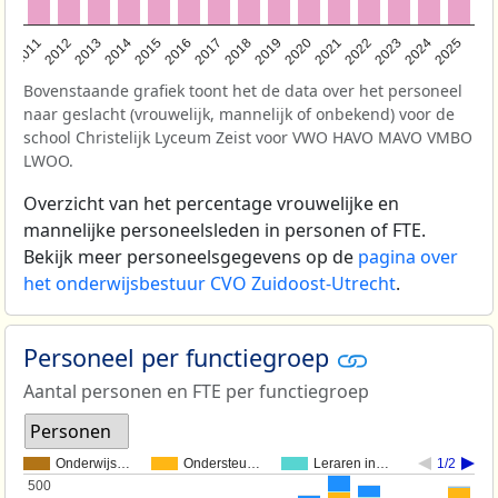
2011
2012
2013
2014
2015
2016
2017
2018
2019
2020
2021
2022
2023
2024
2025
Bovenstaande grafiek toont het de data over het personeel
naar geslacht (vrouwelijk, mannelijk of onbekend) voor de
school Christelijk Lyceum Zeist voor VWO HAVO MAVO VMBO
LWOO.
Overzicht van het percentage vrouwelijke en
mannelijke personeelsleden in personen of FTE.
Bekijk meer personeelsgegevens op de
pagina over
het onderwijsbestuur CVO Zuidoost-Utrecht
.
Personeel per functiegroep
Aantal personen en FTE per functiegroep
Personen
Onderwijs…
Ondersteu…
Leraren in…
1/2
500
500