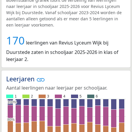
Bovenstaande grafiek toont de verdeling van leerlingen
naar leerjaar in schooljaar 2025-2026 voor Revius Lyceum
Wijk bij Duurstede. Vanaf schooljaar 2023-2024 worden de
aantallen alleen getoond als er meer dan 5 leerlingen in
een leerjaar voorkomen.
170
leerlingen van Revius Lyceum Wijk bij
Duurstede zaten in schooljaar 2025-2026 in klas of
leerjaar 2.
Leerjaren
Aantal leerlingen naar leerjaar per schooljaar.
1
2
3
4
5
6
100%
100%
80%
80%