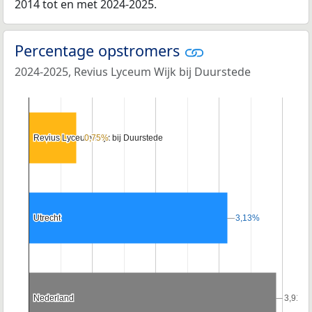
2014 tot en met 2024-2025.
Percentage opstromers
2024-2025, Revius Lyceum Wijk bij Duurstede
Revius Lyceum Wijk bij Duurstede
Revius Lyceum Wijk bij Duurstede
0,75%
0,75%
Utrecht
Utrecht
3,13%
3,13%
Nederland
Nederland
3,91%
3,91%