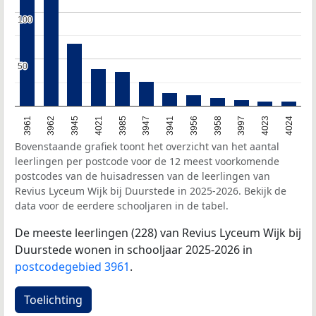
100
100
50
50
3961
3962
3945
4021
3985
3947
3941
3956
3958
3997
4023
4024
Bovenstaande grafiek toont het overzicht van het aantal
leerlingen per postcode voor de 12 meest voorkomende
postcodes van de huisadressen van de leerlingen van
Revius Lyceum Wijk bij Duurstede in 2025-2026. Bekijk de
data voor de eerdere schooljaren in de tabel.
De meeste leerlingen (228) van Revius Lyceum Wijk bij
Duurstede wonen in schooljaar 2025-2026 in
postcodegebied 3961
.
Toelichting