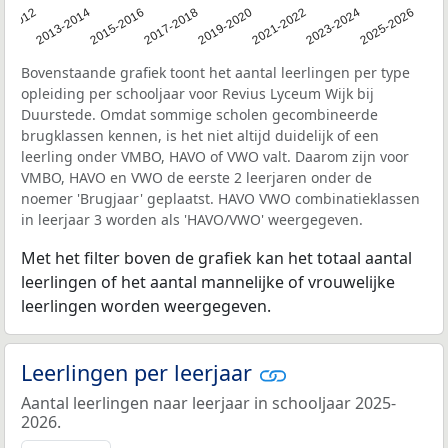
1-2012
2013-2014
2015-2016
2017-2018
2019-2020
2021-2022
2023-2024
2025-2026
Bovenstaande grafiek toont het aantal leerlingen per type
opleiding per schooljaar voor Revius Lyceum Wijk bij
Duurstede. Omdat sommige scholen gecombineerde
brugklassen kennen, is het niet altijd duidelijk of een
leerling onder VMBO, HAVO of VWO valt. Daarom zijn voor
VMBO, HAVO en VWO de eerste 2 leerjaren onder de
noemer 'Brugjaar' geplaatst. HAVO VWO combinatieklassen
in leerjaar 3 worden als 'HAVO/VWO' weergegeven.
Met het filter boven de grafiek kan het totaal aantal
leerlingen of het aantal mannelijke of vrouwelijke
leerlingen worden weergegeven.
Leerlingen per leerjaar
Aantal leerlingen naar leerjaar in schooljaar 2025-
2026.