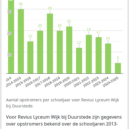
30
30
28
28
30
30
22
22
20
20
20
20
18
18
17
17
20
20
15
15
14
14
12
12
10
10
5
5
13-2014
2014-2015
2015-2016
2016-2017
2017-2018
2018-2019
2019-2020
2020-2021
2021-2022
2022-2023
2023-2024
2024-2025
Aantal opstromers per schooljaar voor Revius Lyceum Wijk
bij Duurstede.
Voor Revius Lyceum Wijk bij Duurstede zijn gegevens
over opstromers bekend over de schooljaren 2013-