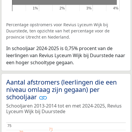
1%
1%
2%
2%
3%
3%
4%
4%
Percentage opstromers voor Revius Lyceum Wijk bij
Duurstede, ten opzichte van het percentage voor de
provincie Utrecht en Nederland.
In schooljaar 2024-2025 is 0,75% procent van de
leerlingen van Revius Lyceum Wijk bij Duurstede naar
een hoger schooltype gegaan.
Aantal afstromers (leerlingen die een
niveau omlaag zijn gegaan) per
schooljaar
Schooljaren 2013-2014 tot en met 2024-2025, Revius
Lyceum Wijk bij Duurstede
75
75
71
71