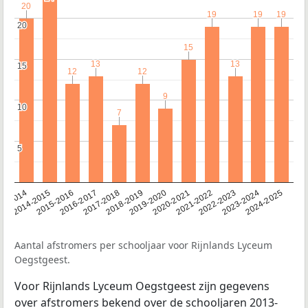
20
20
19
19
19
19
19
19
20
20
15
15
13
13
13
13
15
15
12
12
12
12
9
9
10
10
7
7
5
5
13-2014
2014-2015
2015-2016
2016-2017
2017-2018
2018-2019
2019-2020
2020-2021
2021-2022
2022-2023
2023-2024
2024-2025
Aantal afstromers per schooljaar voor Rijnlands Lyceum
Oegstgeest.
Voor Rijnlands Lyceum Oegstgeest zijn gegevens
over afstromers bekend over de schooljaren 2013-