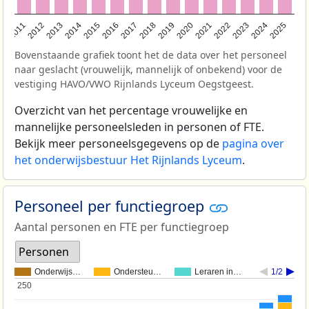
2011
2012
2013
2014
2015
2016
2017
2018
2019
2020
2021
2022
2023
2024
2025
Bovenstaande grafiek toont het de data over het personeel
naar geslacht (vrouwelijk, mannelijk of onbekend) voor de
vestiging HAVO/VWO Rijnlands Lyceum Oegstgeest.
Overzicht van het percentage vrouwelijke en
mannelijke personeelsleden in personen of FTE.
Bekijk meer personeelsgegevens op de
pagina over
het onderwijsbestuur Het Rijnlands Lyceum
.
Personeel per functiegroep
Aantal personen en FTE per functiegroep
Personen
Onderwijs…
Ondersteu…
Leraren in…
1/2
250
250