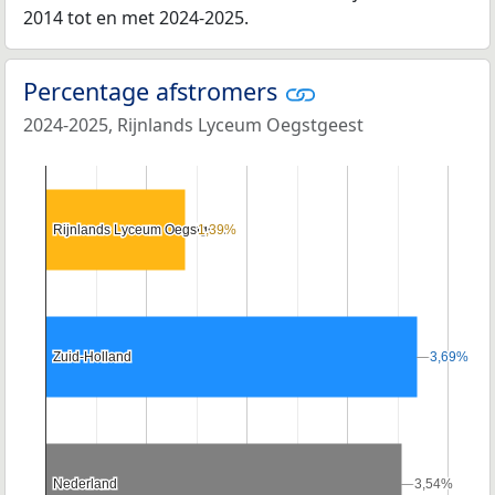
2014 tot en met 2024-2025.
Percentage afstromers
2024-2025, Rijnlands Lyceum Oegstgeest
Rijnlands Lyceum Oegstgeest
Rijnlands Lyceum Oegstgeest
1,39%
1,39%
Zuid-Holland
Zuid-Holland
3,69%
3,69%
Nederland
Nederland
3,54%
3,54%