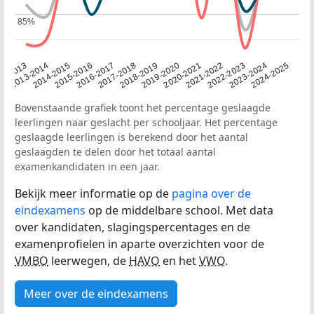
85%
85%
2014-2015
2020-2021
2013-2014
2019-2020
12-2013
2018-2019
2024-2025
2017-2018
2023-2024
2016-2017
2022-2023
2015-2016
2021-2022
Bovenstaande grafiek toont het percentage geslaagde
leerlingen naar geslacht per schooljaar. Het percentage
geslaagde leerlingen is berekend door het aantal
geslaagden te delen door het totaal aantal
examenkandidaten in een jaar.
Bekijk meer informatie op de
pagina over de
eindexamens
op de middelbare school. Met data
over kandidaten, slagingspercentages en de
examenprofielen in aparte overzichten voor de
VMBO
leerwegen, de
HAVO
en het
VWO
.
Meer over de eindexamens