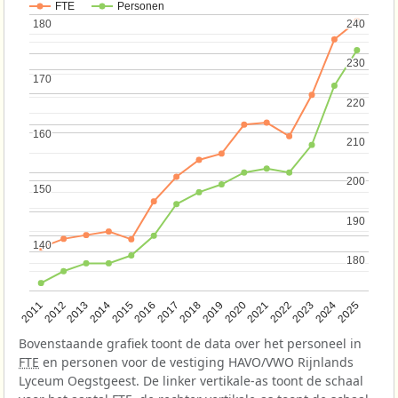
FTE
Personen
180
180
240
240
230
230
170
170
220
220
160
160
210
210
200
200
150
150
190
190
140
140
180
180
2013
2018
2023
2015
2020
2025
2012
2017
2022
2014
2019
2024
2011
2016
2021
Bovenstaande grafiek toont de data over het personeel in
FTE
en personen voor de vestiging HAVO/VWO Rijnlands
Lyceum Oegstgeest. De linker vertikale-as toont de schaal