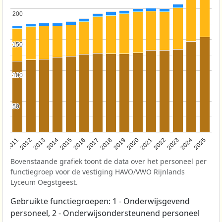
200
200
150
150
100
100
50
50
2011
2012
2013
2014
2015
2016
2017
2018
2019
2020
2021
2022
2023
2024
2025
Bovenstaande grafiek toont de data over het personeel per
functiegroep voor de vestiging HAVO/VWO Rijnlands
Lyceum Oegstgeest.
Gebruikte functiegroepen: 1 - Onderwijsgevend
personeel, 2 - Onderwijsondersteunend personeel