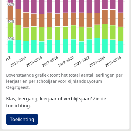
60%
60%
40%
40%
20%
20%
1-2012
2013-2014
2015-2016
2017-2018
2019-2020
2021-2022
2023-2024
2025-2026
Bovenstaande grafiek toont het totaal aantal leerlingen per
leerjaar en per schooljaar voor Rijnlands Lyceum
Oegstgeest.
Klas, leergang, leerjaar of verblijfsjaar? Zie de
toelichting.
Toelichting