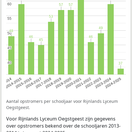
60
60
57
57
57
57
53
53
55
55
49
49
48
48
50
50
46
46
46
46
45
45
45
45
40
40
37
37
13-2014
2014-2015
2015-2016
2016-2017
2017-2018
2018-2019
2019-2020
2020-2021
2021-2022
2022-2023
2023-2024
2024-2025
Aantal opstromers per schooljaar voor Rijnlands Lyceum
Oegstgeest.
Voor Rijnlands Lyceum Oegstgeest zijn gegevens
over opstromers bekend over de schooljaren 2013-