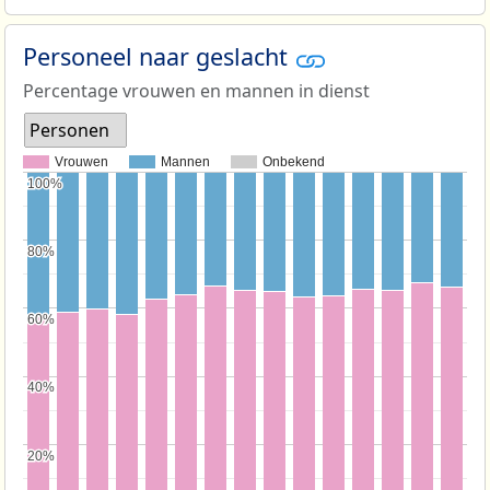
Personeel naar geslacht
Percentage vrouwen en mannen in dienst
Personen
Vrouwen
Mannen
Onbekend
100%
100%
80%
80%
60%
60%
40%
40%
20%
20%