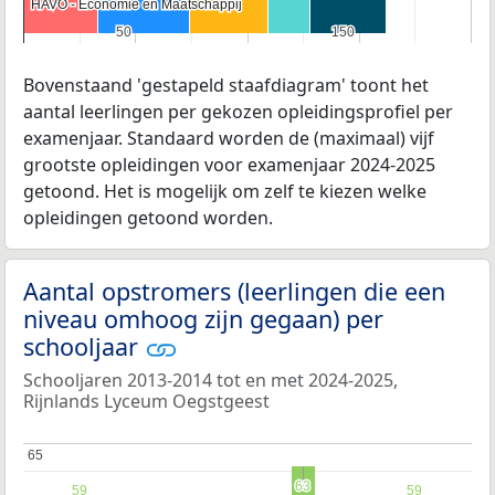
HAVO - Economie en Maatschappij
HAVO - Economie en Maatschappij
50
50
150
150
Bovenstaand 'gestapeld staafdiagram' toont het
aantal leerlingen per gekozen opleidingsprofiel per
examenjaar. Standaard worden de (maximaal) vijf
grootste opleidingen voor examenjaar 2024-2025
getoond. Het is mogelijk om zelf te kiezen welke
opleidingen getoond worden.
Aantal opstromers (leerlingen die een
niveau omhoog zijn gegaan) per
schooljaar
Schooljaren 2013-2014 tot en met 2024-2025,
Rijnlands Lyceum Oegstgeest
65
65
63
63
59
59
59
59