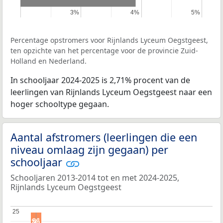
3%
3%
4%
4%
5%
5%
Percentage opstromers voor Rijnlands Lyceum Oegstgeest,
ten opzichte van het percentage voor de provincie Zuid-
Holland en Nederland.
In schooljaar 2024-2025 is 2,71% procent van de
leerlingen van Rijnlands Lyceum Oegstgeest naar een
hoger schooltype gegaan.
Aantal afstromers (leerlingen die een
niveau omlaag zijn gegaan) per
schooljaar
Schooljaren 2013-2014 tot en met 2024-2025,
Rijnlands Lyceum Oegstgeest
25
25
24
24