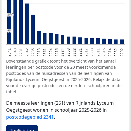
100
100
50
50
2341
2343
2231
2342
2235
2313
2361
2224
2215
2334
2353
2223
2221
2317
2333
2311
2316
2314
2232
2202
Bovenstaande grafiek toont het overzicht van het aantal
leerlingen per postcode voor de 20 meest voorkomende
postcodes van de huisadressen van de leerlingen van
Rijnlands Lyceum Oegstgeest in 2025-2026. Bekijk de data
voor de overige postcodes en de eerdere schooljaren in de
tabel.
De meeste leerlingen (251) van Rijnlands Lyceum
Oegstgeest wonen in schooljaar 2025-2026 in
postcodegebied 2341
.
Toelichting