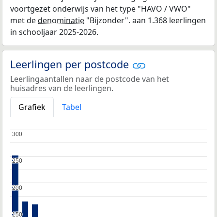
voortgezet onderwijs van het type "HAVO / VWO"
met de
denominatie
"Bijzonder". aan 1.368 leerlingen
in schooljaar 2025-2026.
Leerlingen per postcode
Leerlingaantallen naar de postcode van het
huisadres van de leerlingen.
Grafiek
Tabel
300
300
250
250
200
200
150
150