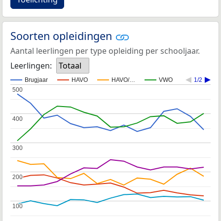
Soorten opleidingen
Aantal leerlingen per type opleiding per schooljaar.
Leerlingen:
Totaal
Brugjaar
HAVO
HAVO/…
VWO
1/2
500
500
400
400
300
300
200
200
100
100