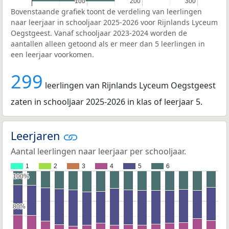
100
100
200
200
300
300
Bovenstaande grafiek toont de verdeling van leerlingen
naar leerjaar in schooljaar 2025-2026 voor Rijnlands Lyceum
Oegstgeest. Vanaf schooljaar 2023-2024 worden de
aantallen alleen getoond als er meer dan 5 leerlingen in
een leerjaar voorkomen.
299
leerlingen van Rijnlands Lyceum Oegstgeest
zaten in schooljaar 2025-2026 in klas of leerjaar 5.
Leerjaren
Aantal leerlingen naar leerjaar per schooljaar.
1
2
3
4
5
6
100%
100%
80%
80%