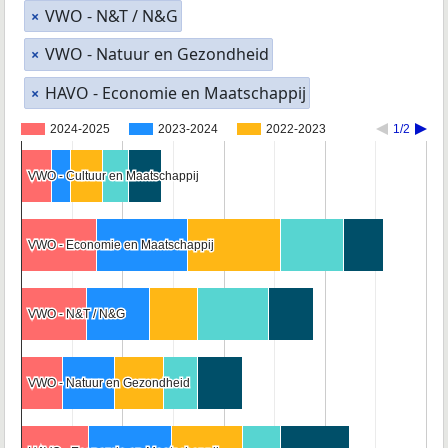
VWO - N&T / N&G
×
VWO - Natuur en Gezondheid
×
HAVO - Economie en Maatschappij
×
2024-2025
2023-2024
2022-2023
1/2
VWO - Cultuur en Maatschappij
VWO - Cultuur en Maatschappij
VWO - Economie en Maatschappij
VWO - Economie en Maatschappij
VWO - N&T / N&G
VWO - N&T / N&G
VWO - Natuur en Gezondheid
VWO - Natuur en Gezondheid