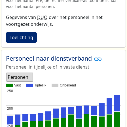
voor het aantal FTE, de rechter vertikale-as toont de schaal
voor het aantal personen.
Gegevens van
DUO
over het personeel in het
voortgezet onderwijs.
Toelichting
Personeel naar dienstverband
Personeel in tijdelijke of in vaste dienst
Personen
Vast
Tijdelijk
Onbekend
250
250
200
200
150
150