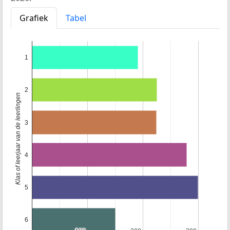
Grafiek
Tabel
1
2
Klas of leerjaar van de leerlingen
3
4
5
6