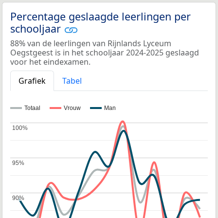
Percentage geslaagde leerlingen per
schooljaar
88% van de leerlingen van Rijnlands Lyceum
Oegstgeest is in het schooljaar 2024-2025 geslaagd
voor het eindexamen.
Grafiek
Tabel
Totaal
Vrouw
Man
100%
100%
95%
95%
90%
90%