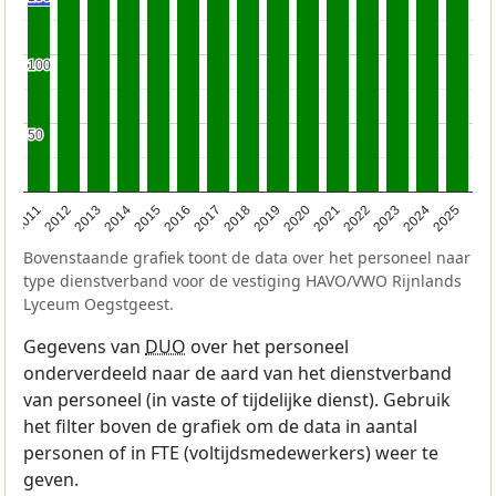
100
100
50
50
2011
2012
2013
2014
2015
2016
2017
2018
2019
2020
2021
2022
2023
2024
2025
Bovenstaande grafiek toont de data over het personeel naar
type dienstverband voor de vestiging HAVO/VWO Rijnlands
Lyceum Oegstgeest.
Gegevens van
DUO
over het personeel
onderverdeeld naar de aard van het dienstverband
van personeel (in vaste of tijdelijke dienst). Gebruik
het filter boven de grafiek om de data in aantal
personen of in FTE (voltijdsmedewerkers) weer te
geven.