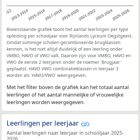
1-2012
2013-2014
2015-2016
2017-2018
2019-2020
2021-2022
2023-2024
2025-2026
Bovenstaande grafiek toont het aantal leerlingen per type
opleiding per schooljaar voor Rijnlands Lyceum Oegstgeest.
Omdat sommige scholen gecombineerde brugklassen
kennen, is het niet altijd duidelijk of een leerling onder
VMBO, HAVO of VWO valt. Daarom zijn voor VMBO, HAVO en
VWO de eerste 2 leerjaren onder de noemer 'Brugjaar'
geplaatst. HAVO VWO combinatieklassen in leerjaar 3
worden als 'HAVO/VWO' weergegeven.
Met het filter boven de grafiek kan het totaal aantal
leerlingen of het aantal mannelijke of vrouwelijke
leerlingen worden weergegeven.
Leerlingen per leerjaar
Aantal leerlingen naar leerjaar in schooljaar 2025-
2026.