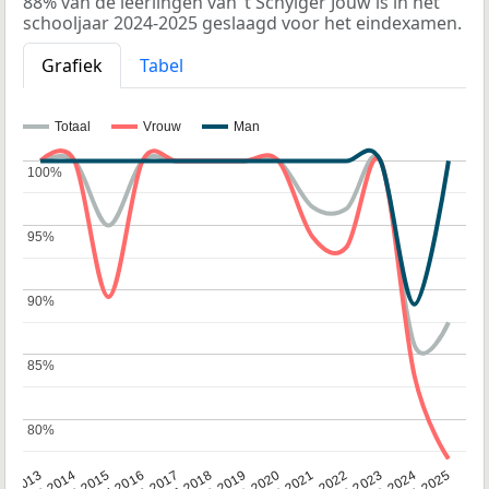
88% van de leerlingen van ’t Schylger Jouw is in het
schooljaar 2024-2025 geslaagd voor het eindexamen.
Grafiek
Tabel
Totaal
Vrouw
Man
100%
100%
95%
95%
90%
90%
85%
85%
80%
80%