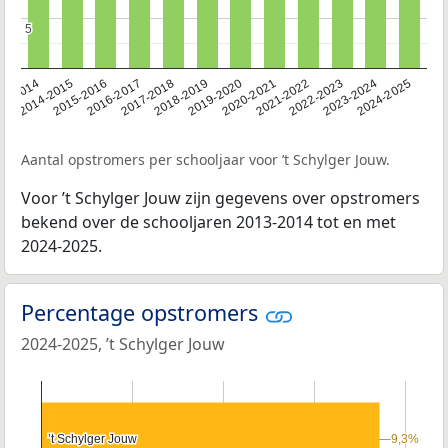
5
5
13-2014
2014-2015
2015-2016
2016-2017
2017-2018
2018-2019
2019-2020
2020-2021
2021-2022
2022-2023
2023-2024
2024-2025
Aantal opstromers per schooljaar voor ’t Schylger Jouw.
Voor ’t Schylger Jouw zijn gegevens over opstromers
bekend over de schooljaren 2013-2014 tot en met
2024-2025.
Percentage opstromers
2024-2025, ’t Schylger Jouw
’t Schylger Jouw
’t Schylger Jouw
9,3%
9,3%