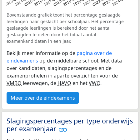
2014-2015
2020-2021
2013-2014
2019-2020
12-2013
2018-2019
2024-2025
2017-2018
2023-2024
2016-2017
2022-2023
2015-2016
2021-2022
Bovenstaande grafiek toont het percentage geslaagde
leerlingen naar geslacht per schooljaar. Het percentage
geslaagde leerlingen is berekend door het aantal
geslaagden te delen door het totaal aantal
examenkandidaten in een jaar.
Bekijk meer informatie op de
pagina over de
eindexamens
op de middelbare school. Met data
over kandidaten, slagingspercentages en de
examenprofielen in aparte overzichten voor de
VMBO
leerwegen, de
HAVO
en het
VWO
.
Meer over de eindexamens
Slagingspercentages per type onderwijs
per examenjaar