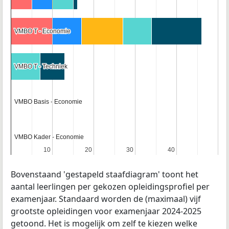
VMBO T - Economie
VMBO T - Economie
VMBO T - Techniek
VMBO T - Techniek
VMBO Basis - Economie
VMBO Basis - Economie
VMBO Kader - Economie
VMBO Kader - Economie
10
10
20
20
30
30
40
40
Bovenstaand 'gestapeld staafdiagram' toont het
aantal leerlingen per gekozen opleidingsprofiel per
examenjaar. Standaard worden de (maximaal) vijf
grootste opleidingen voor examenjaar 2024-2025
getoond. Het is mogelijk om zelf te kiezen welke