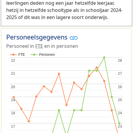
leerlingen deden nog een jaar hetzelfde leerjaar,
hetzij in hetzelfde schooltype als in schooljaar 2024-
2025 of dit was in een lagere soort onderwijs.
Personeelsgegevens
Personeel in
FTE
en in personen
FTE
Personen
22
22
28
28
21
21
27
27
20
20
26
26
19
19
25
25
18
18
24
24
17
17
23
23