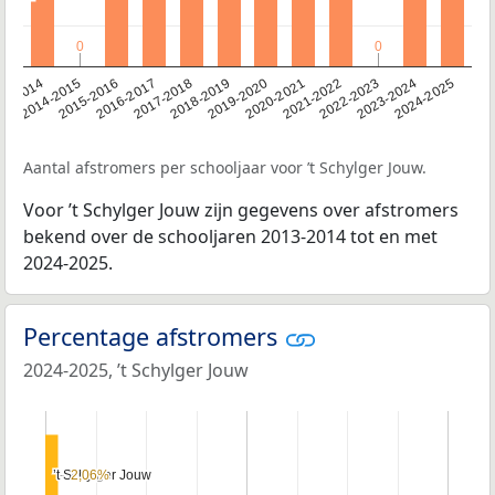
0
0
0
0
13-2014
2014-2015
2015-2016
2016-2017
2017-2018
2018-2019
2019-2020
2020-2021
2021-2022
2022-2023
2023-2024
2024-2025
Aantal afstromers per schooljaar voor ’t Schylger Jouw.
Voor ’t Schylger Jouw zijn gegevens over afstromers
bekend over de schooljaren 2013-2014 tot en met
2024-2025.
Percentage afstromers
2024-2025, ’t Schylger Jouw
’t Schylger Jouw
’t Schylger Jouw
2,06%
2,06%