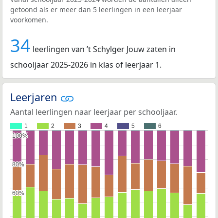
getoond als er meer dan 5 leerlingen in een leerjaar
voorkomen.
34
leerlingen van ’t Schylger Jouw zaten in
schooljaar 2025-2026 in klas of leerjaar 1.
Leerjaren
Aantal leerlingen naar leerjaar per schooljaar.
1
2
3
4
5
6
100%
100%
80%
80%
60%
60%