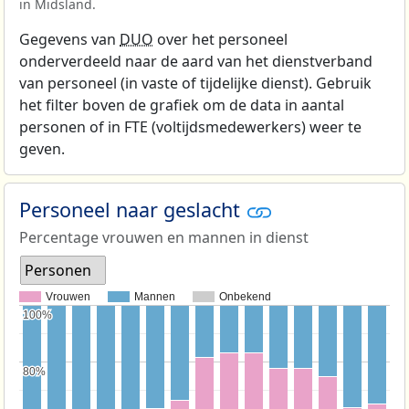
in Midsland.
Gegevens van
DUO
over het personeel
onderverdeeld naar de aard van het dienstverband
van personeel (in vaste of tijdelijke dienst). Gebruik
het filter boven de grafiek om de data in aantal
personen of in FTE (voltijdsmedewerkers) weer te
geven.
Personeel naar geslacht
Percentage vrouwen en mannen in dienst
Personen
Vrouwen
Mannen
Onbekend
100%
100%
80%
80%