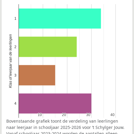
1
Klas of leerjaar van de leerlingen
2
3
4
10
10
20
20
30
30
40
40
Bovenstaande grafiek toont de verdeling van leerlingen
naar leerjaar in schooljaar 2025-2026 voor ’t Schylger Jouw.
Vanaf schooljaar 2023-2024 worden de aantallen alleen