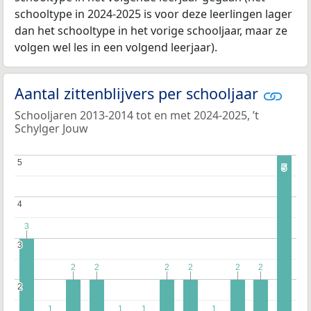
schooltype in 2024-2025 is voor deze leerlingen lager
dan het schooltype in het vorige schooljaar, maar ze
volgen wel les in een volgend leerjaar).
Aantal zittenblijvers per schooljaar
Schooljaren 2013-2014 tot en met 2024-2025, ’t
Schylger Jouw
5
5
5
5
4
4
3
3
3
3
2
2
2
2
2
2
2
2
2
2
2
2
2
2
1
1
1
1
1
1
1
1