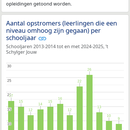
opleidingen getoond worden.
Aantal opstromers (leerlingen die een
niveau omhoog zijn gegaan) per
schooljaar
Schooljaren 2013-2014 tot en met 2024-2025, ’t
Schylger Jouw
30
30
26
26
25
25
22
22
20
20
17
17
16
16
15
15
15
15
14
14
13
13
15
15
12
12
12
12
10
10
9
9
10
10