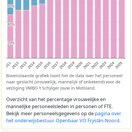
60%
60%
40%
40%
20%
20%
2011
2012
2013
2014
2015
2016
2017
2018
2019
2020
2021
2022
2023
2024
2025
Bovenstaande grafiek toont het de data over het personeel
naar geslacht (vrouwelijk, mannelijk of onbekend) voor de
vestiging VMBO ’t Schylger Jouw in Midsland.
Overzicht van het percentage vrouwelijke en
mannelijke personeelsleden in personen of FTE.
Bekijk meer personeelsgegevens op de
pagina over
het onderwijsbestuur Openbaar VO Fryslân-Noord
.