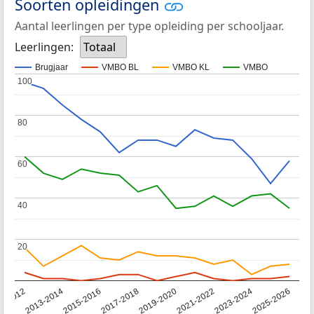
Soorten opleidingen
Aantal leerlingen per type opleiding per schooljaar.
Leerlingen:
Totaal
Brugjaar
VMBO BL
VMBO KL
VMBO
100
100
80
80
60
60
40
40
20
20
1-2012
2013-2014
2015-2016
2017-2018
2019-2020
2021-2022
2023-2024
2025-2026