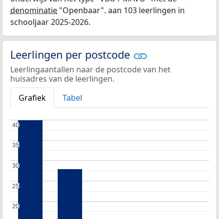
denominatie
"Openbaar". aan 103 leerlingen in
schooljaar 2025-2026.
Leerlingen per postcode
Leerlingaantallen naar de postcode van het
huisadres van de leerlingen.
Grafiek
Tabel
40
40
35
35
30
30
25
25
20
20