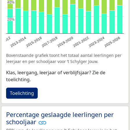
40%
40%
20%
20%
1-2012
2013-2014
2015-2016
2017-2018
2019-2020
2021-2022
2023-2024
2025-2026
Bovenstaande grafiek toont het totaal aantal leerlingen per
leerjaar en per schooljaar voor ’t Schylger Jouw.
Klas, leergang, leerjaar of verblijfsjaar? Zie de
toelichting.
Toelichting
Percentage geslaagde leerlingen per
schooljaar