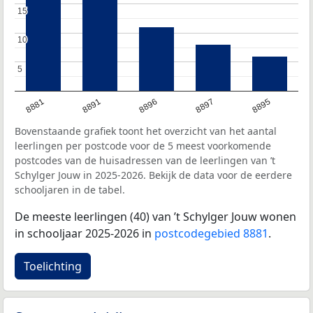
15
15
10
10
5
5
8881
8891
8896
8897
8895
Bovenstaande grafiek toont het overzicht van het aantal
leerlingen per postcode voor de 5 meest voorkomende
postcodes van de huisadressen van de leerlingen van ’t
Schylger Jouw in 2025-2026. Bekijk de data voor de eerdere
schooljaren in de tabel.
De meeste leerlingen (40) van ’t Schylger Jouw wonen
in schooljaar 2025-2026 in
postcodegebied 8881
.
Toelichting