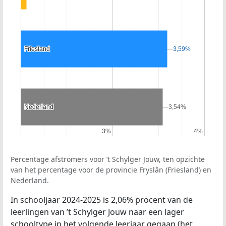
Friesland
Friesland
3,59%
3,59%
Nederland
Nederland
3,54%
3,54%
3%
3%
4%
4%
Percentage afstromers voor ’t Schylger Jouw, ten opzichte
van het percentage voor de provincie Fryslân (Friesland) en
Nederland.
In schooljaar 2024-2025 is 2,06% procent van de
leerlingen van ’t Schylger Jouw naar een lager
schooltype in het volgende leerjaar gegaan (het