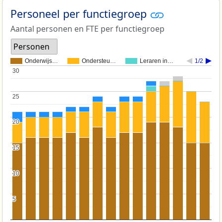
Personeel per functiegroep
Aantal personen en FTE per functiegroep
Personen
Onderwijs…
Ondersteu…
Leraren in…
1/2
30
30
25
25
20
20
15
15
10
10
5
5