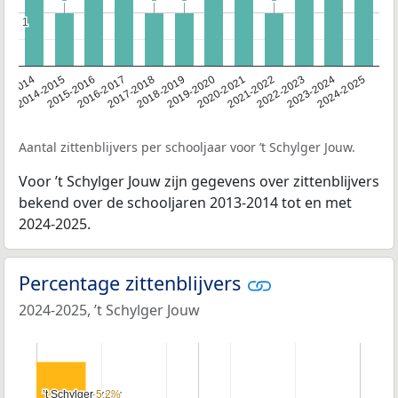
1
1
13-2014
2014-2015
2015-2016
2016-2017
2017-2018
2018-2019
2019-2020
2020-2021
2021-2022
2022-2023
2023-2024
2024-2025
Aantal zittenblijvers per schooljaar voor ’t Schylger Jouw.
Voor ’t Schylger Jouw zijn gegevens over zittenblijvers
bekend over de schooljaren 2013-2014 tot en met
2024-2025.
Percentage zittenblijvers
2024-2025, ’t Schylger Jouw
’t Schylger Jouw
’t Schylger Jouw
5,2%
5,2%