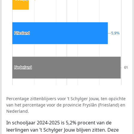
Friesland
Friesland
5,9%
5,9%
Nederland
Nederland
6%
6%
Percentage zittenblijvers voor ’t Schylger Jouw, ten opzichte
van het percentage voor de provincie Fryslân (Friesland) en
Nederland.
In schooljaar 2024-2025 is 5,2% procent van de
leerlingen van ’t Schylger Jouw blijven zitten. Deze