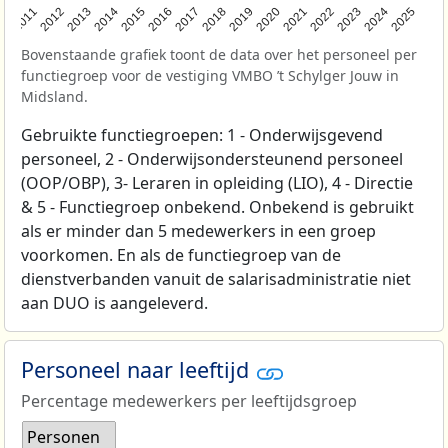
2011
2012
2013
2014
2015
2016
2017
2018
2019
2020
2021
2022
2023
2024
2025
Bovenstaande grafiek toont de data over het personeel per
functiegroep voor de vestiging VMBO ’t Schylger Jouw in
Midsland.
Gebruikte functiegroepen: 1 - Onderwijsgevend
personeel, 2 - Onderwijsondersteunend personeel
(OOP/OBP), 3- Leraren in opleiding (LIO), 4 - Directie
& 5 - Functiegroep onbekend. Onbekend is gebruikt
als er minder dan 5 medewerkers in een groep
voorkomen. En als de functiegroep van de
dienstverbanden vanuit de salarisadministratie niet
aan DUO is aangeleverd.
Personeel naar leeftijd
Percentage medewerkers per leeftijdsgroep
Personen