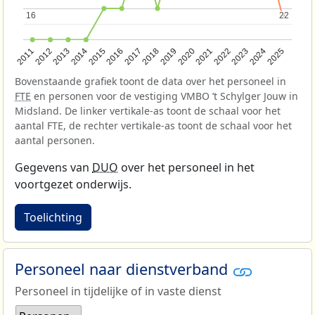
16
16
22
22
2013
2018
2023
2015
2020
2025
2012
2017
2022
2014
2019
2024
2011
2016
2021
Bovenstaande grafiek toont de data over het personeel in
FTE
en personen voor de vestiging VMBO ’t Schylger Jouw in
Midsland. De linker vertikale-as toont de schaal voor het
aantal FTE, de rechter vertikale-as toont de schaal voor het
aantal personen.
Gegevens van
DUO
over het personeel in het
voortgezet onderwijs.
Toelichting
Personeel naar dienstverband
Personeel in tijdelijke of in vaste dienst