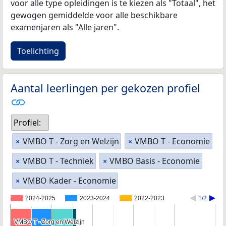
voor alle type opleidingen is te kiezen als "Totaal", het
gewogen gemiddelde voor alle beschikbare
examenjaren als "Alle jaren".
Toelichting
Aantal leerlingen per gekozen profiel
Profiel:
VMBO T - Zorg en Welzijn
VMBO T - Economie
×
×
VMBO T - Techniek
VMBO Basis - Economie
×
×
VMBO Kader - Economie
×
2024-2025
2023-2024
2022-2023
1/2
VMBO T - Zorg en Welzijn
VMBO T - Zorg en Welzijn