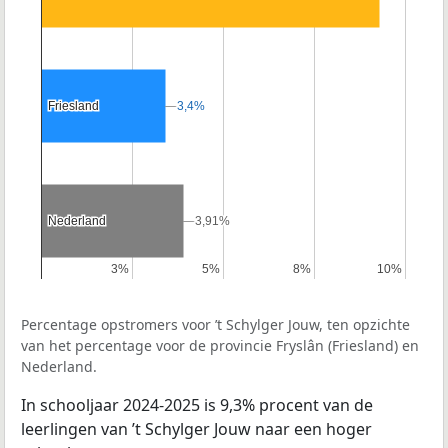
Friesland
Friesland
3,4%
3,4%
Nederland
Nederland
3,91%
3,91%
3%
3%
5%
5%
8%
8%
10%
10%
Percentage opstromers voor ’t Schylger Jouw, ten opzichte
van het percentage voor de provincie Fryslân (Friesland) en
Nederland.
In schooljaar 2024-2025 is 9,3% procent van de
leerlingen van ’t Schylger Jouw naar een hoger