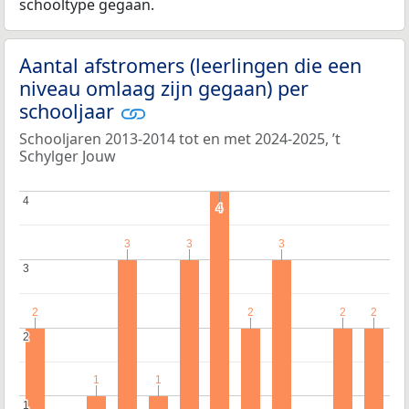
schooltype gegaan.
Aantal afstromers (leerlingen die een
niveau omlaag zijn gegaan) per
schooljaar
Schooljaren 2013-2014 tot en met 2024-2025, ’t
Schylger Jouw
4
4
4
4
3
3
3
3
3
3
3
3
2
2
2
2
2
2
2
2
2
2
1
1
1
1
1
1