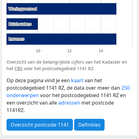
Woningvoorraad
Woningvoorraad
Huishoudens
Huishoudens
Inwoners
Inwoners
10
12
14
Overzicht van de belangrijkste cijfers van het Kadaster en
het
CBS
voor het postcodegebied 1141 RZ.
Op deze pagina vind je een
kaart
van het
postcodegebied 1141 RZ, de data over meer dan
250
onderwerpen
voor het postcodegebied 1141 RZ en
een overzicht van alle
adressen
met postcode
1141RZ.
Overzicht postcode 1141
Definities