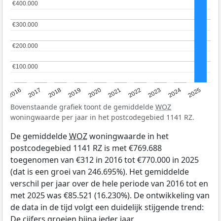
€400.000
€400.000
€300.000
€300.000
€200.000
€200.000
€100.000
€100.000
2016
2017
2018
2019
2020
2021
2022
2023
2024
2025
Bovenstaande grafiek toont de gemiddelde
WOZ
woningwaarde per jaar in het postcodegebied 1141 RZ.
De gemiddelde
WOZ
woningwaarde in het
postcodegebied 1141 RZ is met €769.688
toegenomen van €312 in 2016 tot €770.000 in 2025
(dat is een groei van 246.695%). Het gemiddelde
verschil per jaar over de hele periode van 2016 tot en
met 2025 was €85.521 (16.230%). De ontwikkeling van
de data in de tijd volgt een duidelijk stijgende trend:
De cijfers groeien bijna ieder jaar.