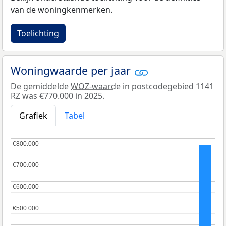
van de woningkenmerken.
Toelichting
Woningwaarde per jaar
De gemiddelde
WOZ-waarde
in postcodegebied 1141
RZ was €770.000 in 2025.
Grafiek
Tabel
€800.000
€800.000
€700.000
€700.000
€600.000
€600.000
€500.000
€500.000