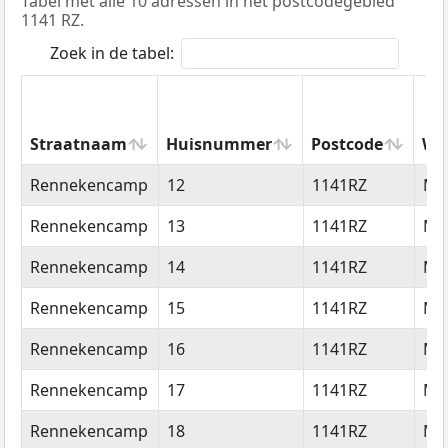
Tabel met alle 10 adressen in het postcodegebied
1141 RZ.
Zoek in de tabel:
Straatnaam
Huisnummer
Postcode
Wo
Straatnaam
Huisnummer
Postcode
Wo
Rennekencamp
12
1141RZ
Mo
Rennekencamp
13
1141RZ
Mo
Rennekencamp
14
1141RZ
Mo
Rennekencamp
15
1141RZ
Mo
Rennekencamp
16
1141RZ
Mo
Rennekencamp
17
1141RZ
Mo
Rennekencamp
18
1141RZ
Mo