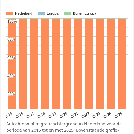
Nederland
Europa
Buiten Europa
100%
100%
80%
80%
60%
60%
40%
40%
20%
20%
2019
2022
2017
2025
2020
2015
2023
2018
2021
2016
2024
Autochtoon of migratieachtergrond in Nederland voor de
periode van 2015 tot en met 2025: Bovenstaande grafiek