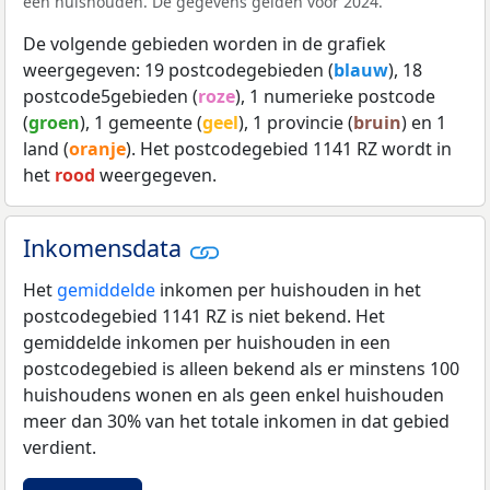
een huishouden. De gegevens gelden voor 2024.
De volgende gebieden worden in de grafiek
weergegeven: 19 postcodegebieden (
blauw
), 18
postcode5gebieden (
roze
), 1 numerieke postcode
(
groen
), 1 gemeente (
geel
), 1 provincie (
bruin
) en 1
land (
oranje
). Het postcodegebied 1141 RZ wordt in
het
rood
weergegeven.
Inkomensdata
Het
gemiddelde
inkomen per huishouden in het
postcodegebied 1141 RZ is niet bekend. Het
gemiddelde inkomen per huishouden in een
postcodegebied is alleen bekend als er minstens 100
huishoudens wonen en als geen enkel huishouden
meer dan 30% van het totale inkomen in dat gebied
verdient.