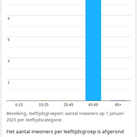
8
8
6
6
4
4
2
2
0-15
15-25
25-45
45-65
65+
Bevolking, leeftijdsgroepen: aantal inwoners op 1 januari
2025 per leeftijdscategorie.
Het aantal inwoners per leeftijdsgroep is afgerond