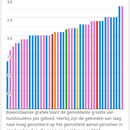
3,0
3,0
2,5
2,5
2,0
2,0
1,5
1,5
1,0
1,0
0,5
0,5
Bovenstaande grafiek toont de gemiddelde grootte van
huishoudens per gebied. Hierbij zijn de gebieden van laag
naar hoog gesorteerd op het gemiddeld aantal personen in