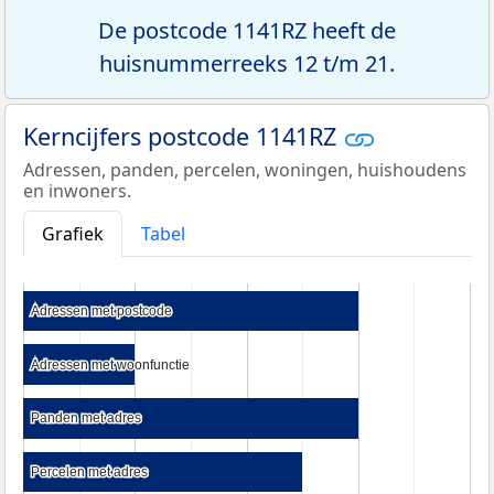
De postcode 1141RZ heeft de
huisnummerreeks 12 t/m 21.
Kerncijfers postcode 1141RZ
Adressen, panden, percelen, woningen, huishoudens
en inwoners.
Grafiek
Tabel
Adressen met postcode
Adressen met postcode
Adressen met woonfunctie
Adressen met woonfunctie
Panden met adres
Panden met adres
Percelen met adres
Percelen met adres