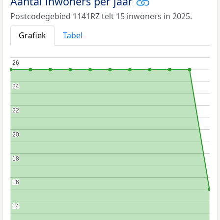
Aantal inwoners per jaar
Postcodegebied 1141RZ telt 15 inwoners in 2025.
Grafiek
Tabel
26
26
24
24
22
22
20
20
18
18
16
16
14
14