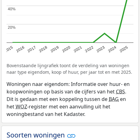
40%
40%
20%
20%
2019
2022
2025
2017
2020
2023
2015
2018
2021
2024
2016
Bovenstaande lijngrafiek toont de verdeling van woningen
naar type eigendom, koop of huur, per jaar tot en met 2025.
Woningen naar eigendom: Informatie over huur- en
koopwoningen op basis van de cijfers van het
CBS
.
Dit is gedaan met een koppeling tussen de
BAG
en
het
WOZ
-register met een aanvulling uit het
woningbestand van het Kadaster.
Soorten woningen