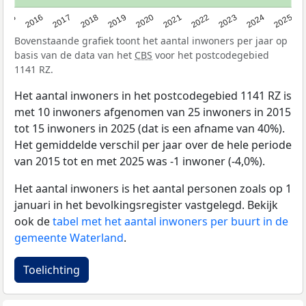
2015
2016
2017
2018
2019
2020
2021
2022
2023
2024
2025
Bovenstaande grafiek toont het aantal inwoners per jaar op
basis van de data van het
CBS
voor het postcodegebied
1141 RZ.
Het aantal inwoners in het postcodegebied 1141 RZ is
met 10 inwoners afgenomen van 25 inwoners in 2015
tot 15 inwoners in 2025 (dat is een afname van 40%).
Het gemiddelde verschil per jaar over de hele periode
van 2015 tot en met 2025 was -1 inwoner (-4,0%).
Het aantal inwoners is het aantal personen zoals op 1
januari in het bevolkingsregister vastgelegd. Bekijk
ook de
tabel met het aantal inwoners per buurt in de
gemeente Waterland
.
Toelichting