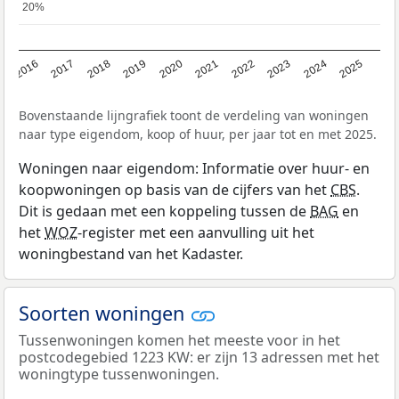
20%
20%
2016
2017
2018
2019
2020
2021
2022
2023
2024
2025
Bovenstaande lijngrafiek toont de verdeling van woningen
naar type eigendom, koop of huur, per jaar tot en met 2025.
Woningen naar eigendom: Informatie over huur- en
koopwoningen op basis van de cijfers van het
CBS
.
Dit is gedaan met een koppeling tussen de
BAG
en
het
WOZ
-register met een aanvulling uit het
woningbestand van het Kadaster.
Soorten woningen
Tussenwoningen komen het meeste voor in het
postcodegebied 1223 KW: er zijn 13 adressen met het
woningtype tussenwoningen.