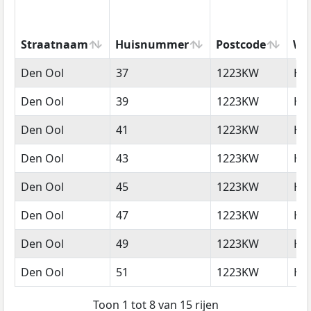
Straatnaam
Huisnummer
Postcode
Wo
Straatnaam
Huisnummer
Postcode
Wo
Den Ool
37
1223KW
Hi
Den Ool
39
1223KW
Hi
Den Ool
41
1223KW
Hi
Den Ool
43
1223KW
Hi
Den Ool
45
1223KW
Hi
Den Ool
47
1223KW
Hi
Den Ool
49
1223KW
Hi
Den Ool
51
1223KW
Hi
Toon 1 tot 8 van 15 rijen