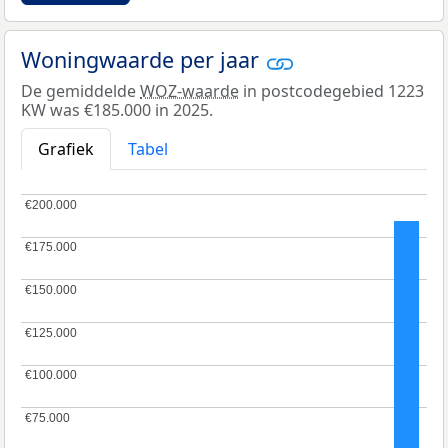
Woningwaarde per jaar
De gemiddelde
WOZ-waarde
in postcodegebied 1223
KW was €185.000 in 2025.
Grafiek
Tabel
€200.000
€200.000
€175.000
€175.000
€150.000
€150.000
€125.000
€125.000
€100.000
€100.000
€75.000
€75.000