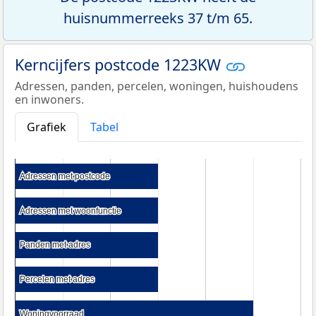
huisnummerreeks 37 t/m 65.
Kerncijfers postcode 1223KW
Adressen, panden, percelen, woningen, huishoudens
en inwoners.
Grafiek
Tabel
Adressen met postcode
Adressen met postcode
Adressen met woonfunctie
Adressen met woonfunctie
Panden met adres
Panden met adres
Percelen met adres
Percelen met adres
Woningvoorraad
Woningvoorraad