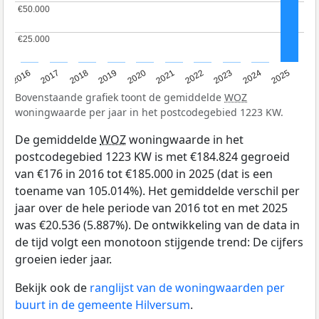
€50.000
€50.000
€25.000
€25.000
2016
2017
2018
2019
2020
2021
2022
2023
2024
2025
Bovenstaande grafiek toont de gemiddelde
WOZ
woningwaarde per jaar in het postcodegebied 1223 KW.
De gemiddelde
WOZ
woningwaarde in het
postcodegebied 1223 KW is met €184.824 gegroeid
van €176 in 2016 tot €185.000 in 2025 (dat is een
toename van 105.014%). Het gemiddelde verschil per
jaar over de hele periode van 2016 tot en met 2025
was €20.536 (5.887%). De ontwikkeling van de data in
de tijd volgt een monotoon stijgende trend: De cijfers
groeien ieder jaar.
Bekijk ook de
ranglijst van de woningwaarden per
buurt in de gemeente Hilversum
.