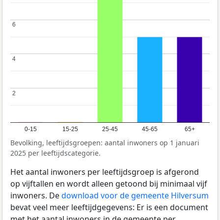
6
6
4
4
2
2
0-15
15-25
25-45
45-65
65+
Bevolking, leeftijdsgroepen: aantal inwoners op 1 januari
2025 per leeftijdscategorie.
Het aantal inwoners per leeftijdsgroep is afgerond
op vijftallen en wordt alleen getoond bij minimaal vijf
inwoners. De
download voor de gemeente Hilversum
bevat veel meer leeftijdgegevens: Er is een document
met het aantal inwoners in de gemeente per