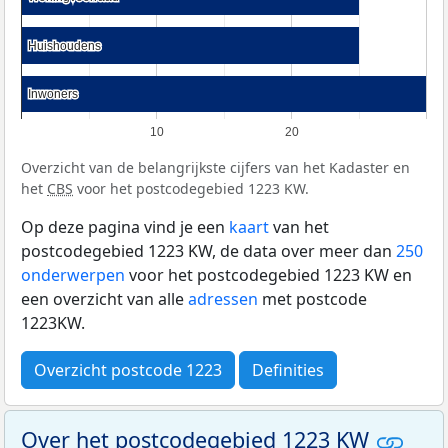
Huishoudens
Huishoudens
Inwoners
Inwoners
10
20
Overzicht van de belangrijkste cijfers van het Kadaster en
het
CBS
voor het postcodegebied 1223 KW.
Op deze pagina vind je een
kaart
van het
postcodegebied 1223 KW, de data over meer dan
250
onderwerpen
voor het postcodegebied 1223 KW en
een overzicht van alle
adressen
met postcode
1223KW.
Overzicht postcode 1223
Definities
Over het postcodegebied 1223 KW