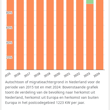
80%
80%
60%
60%
40%
40%
20%
20%
2015
2016
2017
2018
2019
2020
2021
2022
2023
2024
Autochtoon of migratieachtergrond in Nederland voor de
periode van 2015 tot en met 2024: Bovenstaande grafiek
toont de verdeling van de bevolking naar herkomst uit
Nederland, herkomst uit Europa en herkomst van buiten
Europa in het postcodegebied 1223 KW per jaar.