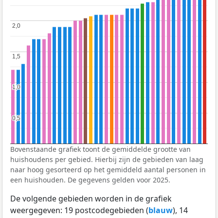
2,0
2,0
1,5
1,5
1,0
1,0
0,5
0,5
Bovenstaande grafiek toont de gemiddelde grootte van
huishoudens per gebied. Hierbij zijn de gebieden van laag
naar hoog gesorteerd op het gemiddeld aantal personen in
een huishouden. De gegevens gelden voor 2025.
De volgende gebieden worden in de grafiek
weergegeven: 19 postcodegebieden (
blauw
), 14