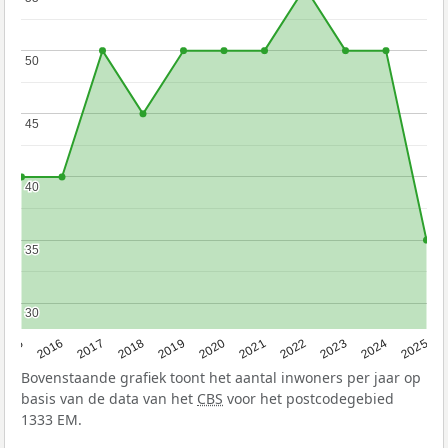
50
50
45
45
40
40
35
35
30
30
2015
2016
2017
2018
2019
2020
2021
2022
2023
2024
2025
Bovenstaande grafiek toont het aantal inwoners per jaar op
basis van de data van het
CBS
voor het postcodegebied
1333 EM.