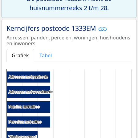
huisnummerreeks 2 t/m 28.
Kerncijfers postcode 1333EM
Adressen, panden, percelen, woningen, huishoudens
en inwoners.
Grafiek
Tabel
Adressen met postcode
Adressen met postcode
Adressen met woonfunctie
Adressen met woonfunctie
Panden met adres
Panden met adres
Percelen met adres
Percelen met adres
Woningvoorraad
Woningvoorraad