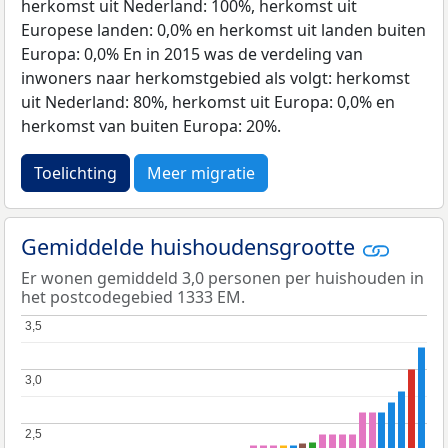
herkomst uit Nederland: 100%, herkomst uit
Europese landen: 0,0% en herkomst uit landen buiten
Europa: 0,0% En in 2015 was de verdeling van
inwoners naar herkomstgebied als volgt: herkomst
uit Nederland: 80%, herkomst uit Europa: 0,0% en
herkomst van buiten Europa: 20%.
Toelichting
Meer migratie
Gemiddelde huishoudensgrootte
Er wonen gemiddeld 3,0 personen per huishouden in
het postcodegebied 1333 EM.
3,5
3,5
3,0
3,0
2,5
2,5