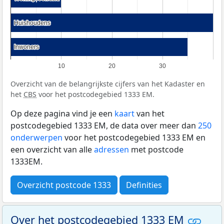
Huishoudens
Huishoudens
Inwoners
Inwoners
10
20
30
Overzicht van de belangrijkste cijfers van het Kadaster en
het
CBS
voor het postcodegebied 1333 EM.
Op deze pagina vind je een
kaart
van het
postcodegebied 1333 EM, de data over meer dan
250
onderwerpen
voor het postcodegebied 1333 EM en
een overzicht van alle
adressen
met postcode
1333EM.
Overzicht postcode 1333
Definities
Over het postcodegebied 1333 EM