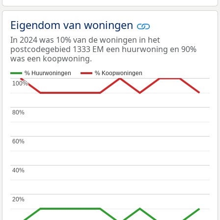
Eigendom van woningen
In 2024 was 10% van de woningen in het
postcodegebied 1333 EM een huurwoning en 90%
was een koopwoning.
% Huurwoningen
% Koopwoningen
100%
100%
80%
80%
60%
60%
40%
40%
20%
20%