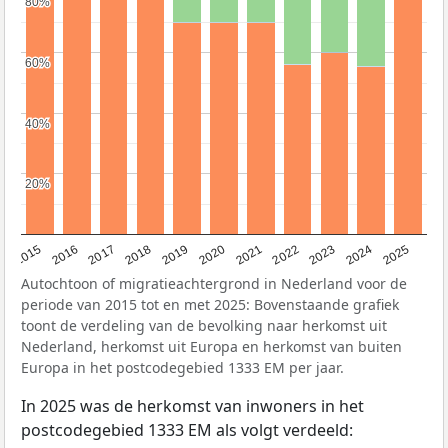
80%
80%
60%
60%
40%
40%
20%
20%
2019
2022
2017
2025
2020
2015
2023
2018
2021
2016
2024
Autochtoon of migratieachtergrond in Nederland voor de
periode van 2015 tot en met 2025: Bovenstaande grafiek
toont de verdeling van de bevolking naar herkomst uit
Nederland, herkomst uit Europa en herkomst van buiten
Europa in het postcodegebied 1333 EM per jaar.
In 2025 was de herkomst van inwoners in het
postcodegebied 1333 EM als volgt verdeeld: