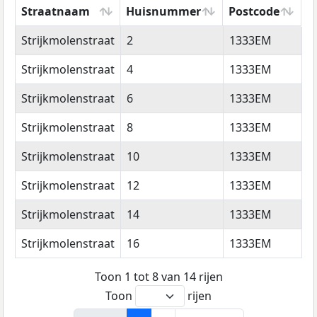
Straatnaam
Huisnummer
Postcode
W
Straatnaam
Huisnummer
Postcode
W
Strijkmolenstraat
2
1333EM
A
Strijkmolenstraat
4
1333EM
A
Strijkmolenstraat
6
1333EM
A
Strijkmolenstraat
8
1333EM
A
Strijkmolenstraat
10
1333EM
A
Strijkmolenstraat
12
1333EM
A
Strijkmolenstraat
14
1333EM
A
Strijkmolenstraat
16
1333EM
A
Toon 1 tot 8 van 14 rijen
Toon
rijen