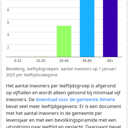
8
8
6
6
4
4
2
2
0-15
15-25
25-45
45-65
65+
Bevolking, leeftijdsgroepen: aantal inwoners op 1 januari
2025 per leeftijdscategorie.
Het aantal inwoners per leeftijdsgroep is afgerond
op vijftallen en wordt alleen getoond bij minimaal vijf
inwoners. De
download voor de gemeente Almere
bevat veel meer leeftijdgegevens: Er is een document
met het aantal inwoners in de gemeente per
levensjaar en met een bevolkingspiramide met een
uitsplitsing naar leeftijd en geslacht. Daarnaast bevat