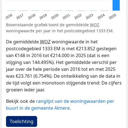
2016
2017
2018
2019
2020
2021
2022
2023
2024
2025
Bovenstaande grafiek toont de gemiddelde
WOZ
woningwaarde per jaar in het postcodegebied 1333 EM.
De gemiddelde
WOZ
woningwaarde in het
postcodegebied 1333 EM is met €213.852 gestegen
van €148 in 2016 tot €214.000 in 2025 (dat is een
stijging van 144.495%). Het gemiddelde verschil per
jaar over de hele periode van 2016 tot en met 2025
was €23.761 (6.754%). De ontwikkeling van de data in
de tijd volgt een monotoon stijgende trend: De cijfers
groeien ieder jaar.
Bekijk ook de
ranglijst van de woningwaarden per
buurt in de gemeente Almere
.
Toelichting