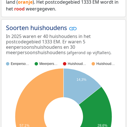
land (
oranje
). Het postcodegebied 1333 EM wordt in
het
rood
weergegeven.
Soorten huishoudens
In 2025 waren er 40 huishoudens in het
postcodegebied 1333 EM. Er waren 5
eenpersoonshuishoudens en 30
meerpersoonshuishoudens
.
(afgerond op vijftallen)
Eenperso…
Meerpers…
Huishoud…
Huishoud…
14,3%
57,1%
28,6%