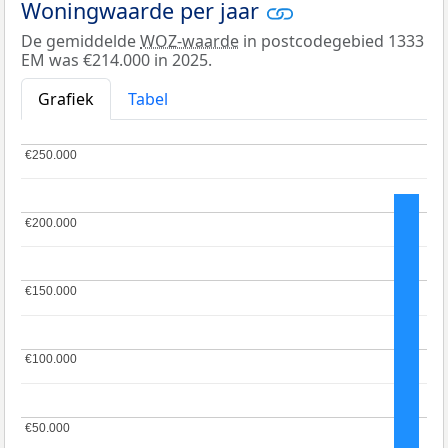
Woningwaarde per jaar
De gemiddelde
WOZ-waarde
in postcodegebied 1333
EM was €214.000 in 2025.
Grafiek
Tabel
€250.000
€250.000
€200.000
€200.000
€150.000
€150.000
€100.000
€100.000
€50.000
€50.000