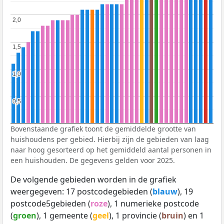
2,0
2,0
1,5
1,5
1,0
1,0
0,5
0,5
Bovenstaande grafiek toont de gemiddelde grootte van
huishoudens per gebied. Hierbij zijn de gebieden van laag
naar hoog gesorteerd op het gemiddeld aantal personen in
een huishouden. De gegevens gelden voor 2025.
De volgende gebieden worden in de grafiek
weergegeven: 17 postcodegebieden (
blauw
), 19
postcode5gebieden (
roze
), 1 numerieke postcode
(
groen
), 1 gemeente (
geel
), 1 provincie (
bruin
) en 1