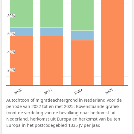
80%
80%
60%
60%
40%
40%
20%
20%
2022
2023
2024
2025
Autochtoon of migratieachtergrond in Nederland voor de
periode van 2022 tot en met 2025: Bovenstaande grafiek
toont de verdeling van de bevolking naar herkomst uit
Nederland, herkomst uit Europa en herkomst van buiten
Europa in het postcodegebied 1335 JV per jaar.