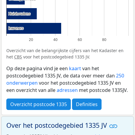
Huishoudens
Huishoudens
Inwoners
Inwoners
20
40
60
80
Overzicht van de belangrijkste cijfers van het Kadaster en
het
CBS
voor het postcodegebied 1335 JV.
Op deze pagina vind je een
kaart
van het
postcodegebied 1335 JV, de data over meer dan
250
onderwerpen
voor het postcodegebied 1335 JV en
een overzicht van alle
adressen
met postcode 1335JV.
Overzicht postcode 1335
Definities
Over het postcodegebied 1335 JV