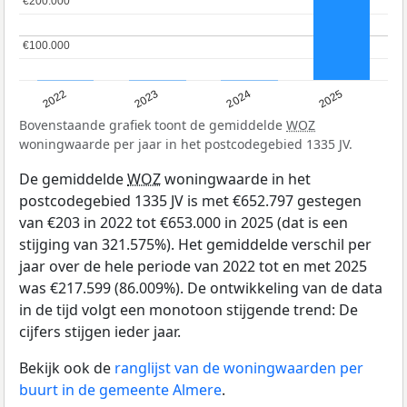
€200.000
€200.000
€100.000
€100.000
2022
2023
2024
2025
Bovenstaande grafiek toont de gemiddelde
WOZ
woningwaarde per jaar in het postcodegebied 1335 JV.
De gemiddelde
WOZ
woningwaarde in het
postcodegebied 1335 JV is met €652.797 gestegen
van €203 in 2022 tot €653.000 in 2025 (dat is een
stijging van 321.575%). Het gemiddelde verschil per
jaar over de hele periode van 2022 tot en met 2025
was €217.599 (86.009%). De ontwikkeling van de data
in de tijd volgt een monotoon stijgende trend: De
cijfers stijgen ieder jaar.
Bekijk ook de
ranglijst van de woningwaarden per
buurt in de gemeente Almere
.