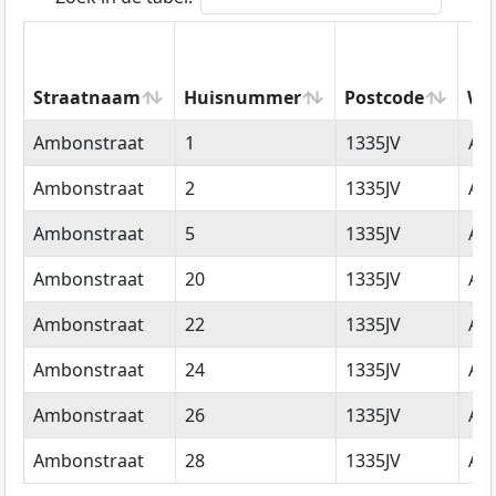
Straatnaam
Huisnummer
Postcode
Wo
Straatnaam
Huisnummer
Postcode
Wo
Ambonstraat
1
1335JV
Al
Ambonstraat
2
1335JV
Al
Ambonstraat
5
1335JV
Al
Ambonstraat
20
1335JV
Al
Ambonstraat
22
1335JV
Al
Ambonstraat
24
1335JV
Al
Ambonstraat
26
1335JV
Al
Ambonstraat
28
1335JV
Al