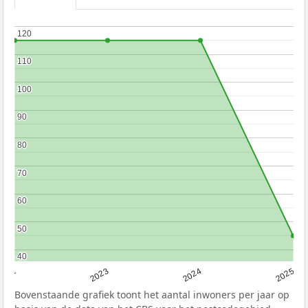
120
120
110
110
100
100
90
90
80
80
70
70
60
60
50
50
40
40
2022
2023
2024
2025
Bovenstaande grafiek toont het aantal inwoners per jaar op