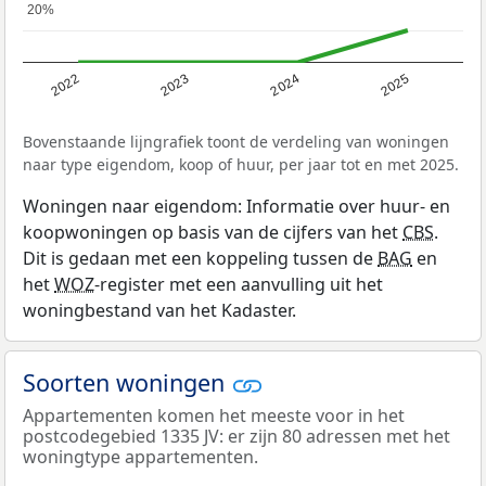
20%
20%
2022
2023
2024
2025
Bovenstaande lijngrafiek toont de verdeling van woningen
naar type eigendom, koop of huur, per jaar tot en met 2025.
Woningen naar eigendom: Informatie over huur- en
koopwoningen op basis van de cijfers van het
CBS
.
Dit is gedaan met een koppeling tussen de
BAG
en
het
WOZ
-register met een aanvulling uit het
woningbestand van het Kadaster.
Soorten woningen
Appartementen komen het meeste voor in het
postcodegebied 1335 JV: er zijn 80 adressen met het
woningtype appartementen.