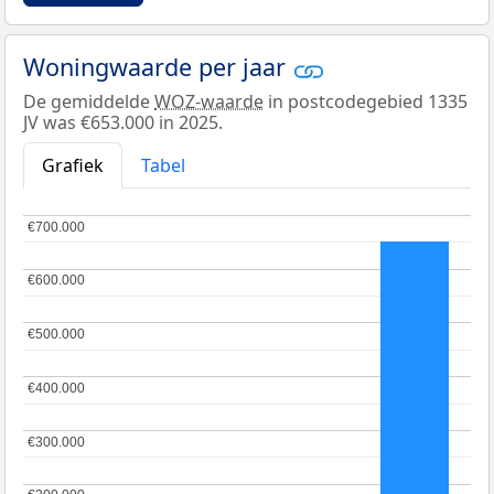
Woningwaarde per jaar
De gemiddelde
WOZ-waarde
in postcodegebied 1335
JV was €653.000 in 2025.
Grafiek
Tabel
€700.000
€700.000
€600.000
€600.000
€500.000
€500.000
€400.000
€400.000
€300.000
€300.000