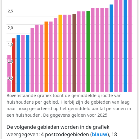
2,5
2,5
2,0
2,0
1,5
1,5
1,0
1,0
0,5
0,5
Bovenstaande grafiek toont de gemiddelde grootte van
huishoudens per gebied. Hierbij zijn de gebieden van laag
naar hoog gesorteerd op het gemiddeld aantal personen in
een huishouden. De gegevens gelden voor 2025.
De volgende gebieden worden in de grafiek
weergegeven: 4 postcodegebieden (
blauw
), 18