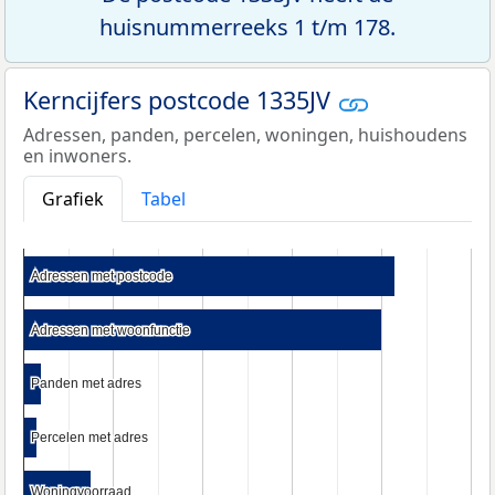
huisnummerreeks 1 t/m 178.
Kerncijfers postcode 1335JV
Adressen, panden, percelen, woningen, huishoudens
en inwoners.
Grafiek
Tabel
Adressen met postcode
Adressen met postcode
Adressen met woonfunctie
Adressen met woonfunctie
Panden met adres
Panden met adres
Percelen met adres
Percelen met adres
Woningvoorraad
Woningvoorraad