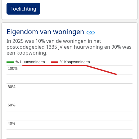
Toelichting
Eigendom van woningen
In 2025 was 10% van de woningen in het
postcodegebied 1335 JV een huurwoning en 90% was
een koopwoning.
% Huurwoningen
% Koopwoningen
100%
100%
80%
80%
60%
60%
40%
40%