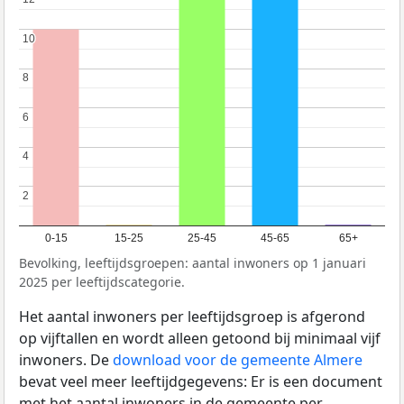
10
10
8
8
6
6
4
4
2
2
0-15
15-25
25-45
45-65
65+
Bevolking, leeftijdsgroepen: aantal inwoners op 1 januari
2025 per leeftijdscategorie.
Het aantal inwoners per leeftijdsgroep is afgerond
op vijftallen en wordt alleen getoond bij minimaal vijf
inwoners. De
download voor de gemeente Almere
bevat veel meer leeftijdgegevens: Er is een document
met het aantal inwoners in de gemeente per