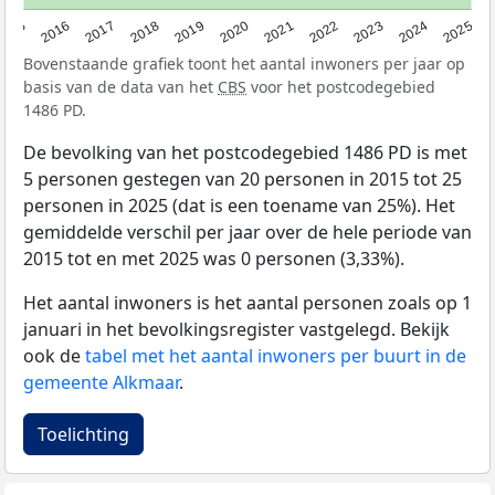
2015
2016
2017
2018
2019
2020
2021
2022
2023
2024
2025
Bovenstaande grafiek toont het aantal inwoners per jaar op
basis van de data van het
CBS
voor het postcodegebied
1486 PD.
De bevolking van het postcodegebied 1486 PD is met
5 personen gestegen van 20 personen in 2015 tot 25
personen in 2025 (dat is een toename van 25%). Het
gemiddelde verschil per jaar over de hele periode van
2015 tot en met 2025 was 0 personen (3,33%).
Het aantal inwoners is het aantal personen zoals op 1
januari in het bevolkingsregister vastgelegd. Bekijk
ook de
tabel met het aantal inwoners per buurt in de
gemeente Alkmaar
.
Toelichting