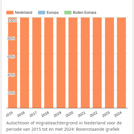
Nederland
Europa
Buiten Europa
100%
100%
80%
80%
60%
60%
40%
40%
20%
20%
2015
2016
2017
2018
2019
2020
2021
2022
2023
2024
Autochtoon of migratieachtergrond in Nederland voor de
periode van 2015 tot en met 2024: Bovenstaande grafiek