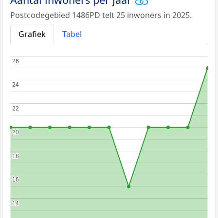
Postcodegebied 1486PD telt 25 inwoners in 2025.
Grafiek
Tabel
26
26
24
24
22
22
20
20
18
18
16
16
14
14