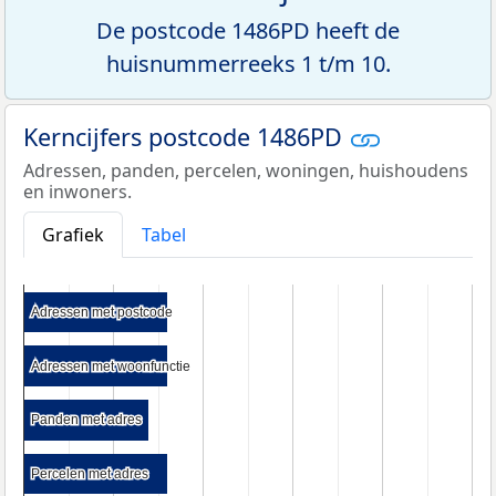
De postcode 1486PD heeft de
huisnummerreeks 1 t/m 10.
Kerncijfers postcode 1486PD
Adressen, panden, percelen, woningen, huishoudens
en inwoners.
Grafiek
Tabel
Adressen met postcode
Adressen met postcode
Adressen met woonfunctie
Adressen met woonfunctie
Panden met adres
Panden met adres
Percelen met adres
Percelen met adres