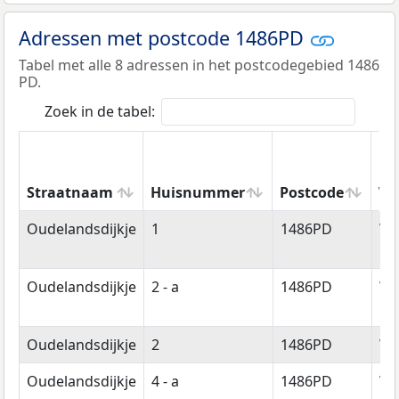
Adressen met postcode 1486PD
Tabel met alle 8 adressen in het postcodegebied 1486
PD.
Zoek in de tabel:
Straatnaam
Huisnummer
Postcode
Wo
Straatnaam
Huisnummer
Postcode
Wo
Oudelandsdijkje
1
1486PD
We
Oudelandsdijkje
2 - a
1486PD
We
Oudelandsdijkje
2
1486PD
We
Oudelandsdijkje
4 - a
1486PD
We