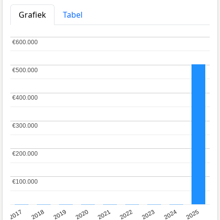
Grafiek
Tabel
€600.000
€600.000
€500.000
€500.000
€400.000
€400.000
€300.000
€300.000
€200.000
€200.000
€100.000
€100.000
2017
2018
2019
2020
2021
2022
2023
2024
2025