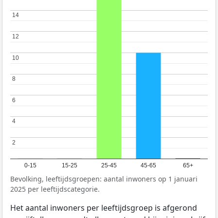
14
14
12
12
10
10
8
8
6
6
4
4
2
2
0-15
15-25
25-45
45-65
65+
Bevolking, leeftijdsgroepen: aantal inwoners op 1 januari
2025 per leeftijdscategorie.
Het aantal inwoners per leeftijdsgroep is afgerond