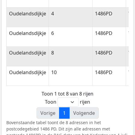
Oudelandsdijkje
4
1486PD
We
Oudelandsdijkje
6
1486PD
We
Oudelandsdijkje
8
1486PD
We
Oudelandsdijkje
10
1486PD
We
Toon 1 tot 8 van 8 rijen
Toon
rijen
Vorige
1
Volgende
Bovenstaande tabel toont de 8 adressen in het
postcodegebied 1486 PD. Dit zijn alle adressen met