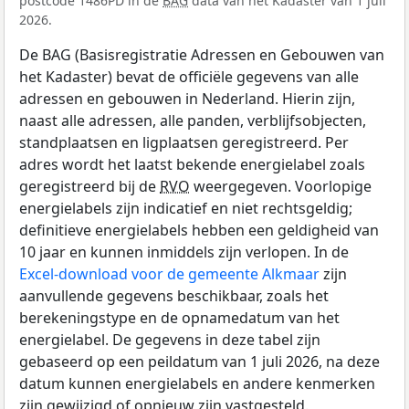
postcode 1486PD in de
BAG
data van het Kadaster van 1 juli
2026.
De BAG (Basisregistratie Adressen en Gebouwen van
het Kadaster) bevat de officiële gegevens van alle
adressen en gebouwen in Nederland. Hierin zijn,
naast alle adressen, alle panden, verblijfsobjecten,
standplaatsen en ligplaatsen geregistreerd. Per
adres wordt het laatst bekende energielabel zoals
geregistreerd bij de
RVO
weergegeven. Voorlopige
energielabels zijn indicatief en niet rechtsgeldig;
definitieve energielabels hebben een geldigheid van
10 jaar en kunnen inmiddels zijn verlopen. In de
Excel-download voor de gemeente Alkmaar
zijn
aanvullende gegevens beschikbaar, zoals het
berekeningstype en de opnamedatum van het
energielabel. De gegevens in deze tabel zijn
gebaseerd op een peildatum van 1 juli 2026, na deze
datum kunnen energielabels en andere kenmerken
zijn gewijzigd of opnieuw zijn vastgesteld.