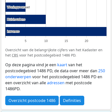
Woningvoorraad
Woningvoorraad
Huishoudens
Huishoudens
Inwoners
Inwoners
5
10
15
20
Overzicht van de belangrijkste cijfers van het Kadaster en
het
CBS
voor het postcodegebied 1486 PD.
Op deze pagina vind je een
kaart
van het
postcodegebied 1486 PD, de data over meer dan
250
onderwerpen
voor het postcodegebied 1486 PD en
een overzicht van alle
adressen
met postcode
1486PD.
Overzicht postcode 1486
Definities