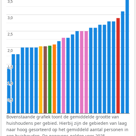
3,5
3,5
3,0
3,0
2,5
2,5
2,0
2,0
1,5
1,5
1,0
1,0
0,5
0,5
Bovenstaande grafiek toont de gemiddelde grootte van
huishoudens per gebied. Hierbij zijn de gebieden van laag
naar hoog gesorteerd op het gemiddeld aantal personen in
een huishouden. De gegevens gelden voor 2025.