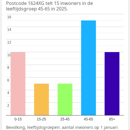
Postcode 1624XG telt 15 inwoners in de
leeftijdsgroep 45-65 in 2025.
16
16
14
14
12
12
10
10
8
8
6
6
4
4
2
2
0-15
15-25
25-45
45-65
65+
Bevolking, leeftijdsgroepen: aantal inwoners op 1 januari