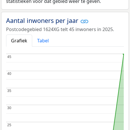
statistieken voor dat gebied weer te geven.
Aantal inwoners per jaar
Postcodegebied 1624XG telt 45 inwoners in 2025.
Grafiek
Tabel
45
45
40
40
35
35
30
30
25
25