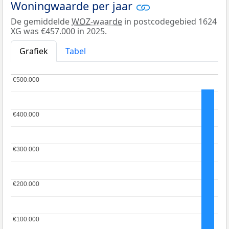
Woningwaarde per jaar
De gemiddelde
WOZ-waarde
in postcodegebied 1624
XG was €457.000 in 2025.
Grafiek
Tabel
€500.000
€500.000
€400.000
€400.000
€300.000
€300.000
€200.000
€200.000
€100.000
€100.000