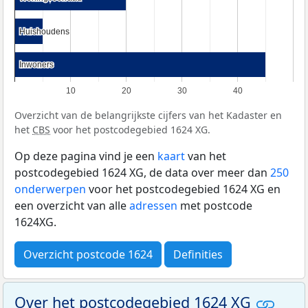
Huishoudens
Huishoudens
Inwoners
Inwoners
10
20
30
40
Overzicht van de belangrijkste cijfers van het Kadaster en
het
CBS
voor het postcodegebied 1624 XG.
Op deze pagina vind je een
kaart
van het
postcodegebied 1624 XG, de data over meer dan
250
onderwerpen
voor het postcodegebied 1624 XG en
een overzicht van alle
adressen
met postcode
1624XG.
Overzicht postcode 1624
Definities
Over het postcodegebied 1624 XG