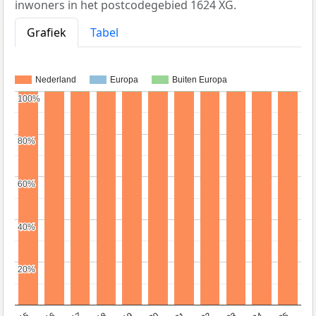
inwoners in het postcodegebied 1624 XG.
Grafiek
Tabel
Nederland
Europa
Buiten Europa
100%
100%
80%
80%
60%
60%
40%
40%
20%
20%