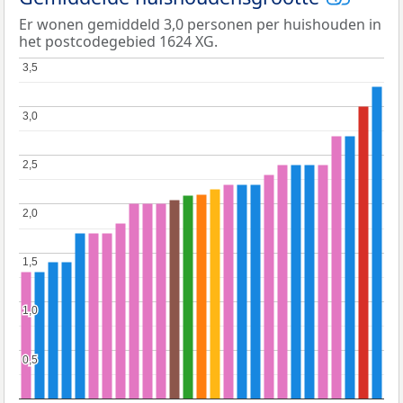
Er wonen gemiddeld 3,0 personen per huishouden in
het postcodegebied 1624 XG.
3,5
3,5
3,0
3,0
2,5
2,5
2,0
2,0
1,5
1,5
1,0
1,0
0,5
0,5