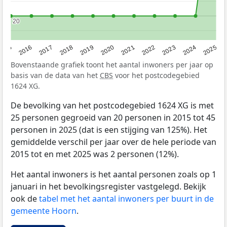
20
20
2015
2016
2017
2018
2019
2020
2021
2022
2023
2024
2025
Bovenstaande grafiek toont het aantal inwoners per jaar op
basis van de data van het
CBS
voor het postcodegebied
1624 XG.
De bevolking van het postcodegebied 1624 XG is met
25 personen gegroeid van 20 personen in 2015 tot 45
personen in 2025 (dat is een stijging van 125%). Het
gemiddelde verschil per jaar over de hele periode van
2015 tot en met 2025 was 2 personen (12%).
Het aantal inwoners is het aantal personen zoals op 1
januari in het bevolkingsregister vastgelegd. Bekijk
ook de
tabel met het aantal inwoners per buurt in de
gemeente Hoorn
.