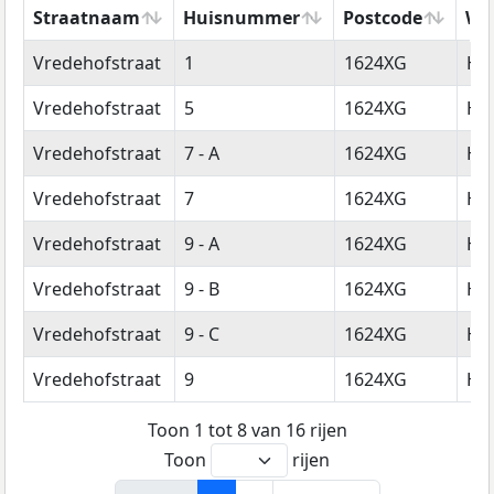
Straatnaam
Huisnummer
Postcode
Wo
Straatnaam
Huisnummer
Postcode
Wo
Vredehofstraat
1
1624XG
Ho
Vredehofstraat
5
1624XG
Ho
Vredehofstraat
7 - A
1624XG
Ho
Vredehofstraat
7
1624XG
Ho
Vredehofstraat
9 - A
1624XG
Ho
Vredehofstraat
9 - B
1624XG
Ho
Vredehofstraat
9 - C
1624XG
Ho
Vredehofstraat
9
1624XG
Ho
Toon 1 tot 8 van 16 rijen
Toon
rijen