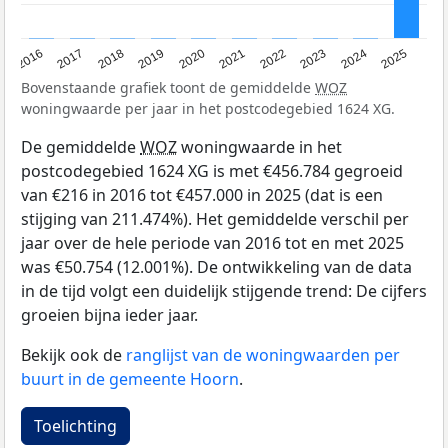
2016
2017
2018
2019
2020
2021
2022
2023
2024
2025
Bovenstaande grafiek toont de gemiddelde
WOZ
woningwaarde per jaar in het postcodegebied 1624 XG.
De gemiddelde
WOZ
woningwaarde in het
postcodegebied 1624 XG is met €456.784 gegroeid
van €216 in 2016 tot €457.000 in 2025 (dat is een
stijging van 211.474%). Het gemiddelde verschil per
jaar over de hele periode van 2016 tot en met 2025
was €50.754 (12.001%). De ontwikkeling van de data
in de tijd volgt een duidelijk stijgende trend: De cijfers
groeien bijna ieder jaar.
Bekijk ook de
ranglijst van de woningwaarden per
buurt in de gemeente Hoorn
.
Toelichting