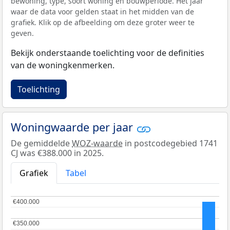
bewoning, type, soort woning en bouwperiode. Het jaar
waar de data voor gelden staat in het midden van de
grafiek. Klik op de afbeelding om deze groter weer te
geven.
Bekijk onderstaande toelichting voor de definities
van de woningkenmerken.
Toelichting
Woningwaarde per jaar
De gemiddelde
WOZ-waarde
in postcodegebied 1741
CJ was €388.000 in 2025.
Grafiek
Tabel
€400.000
€400.000
€350.000
€350.000