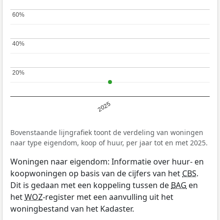
60%
60%
40%
40%
20%
20%
2025
Bovenstaande lijngrafiek toont de verdeling van woningen
naar type eigendom, koop of huur, per jaar tot en met 2025.
Woningen naar eigendom: Informatie over huur- en
koopwoningen op basis van de cijfers van het
CBS
.
Dit is gedaan met een koppeling tussen de
BAG
en
het
WOZ
-register met een aanvulling uit het
woningbestand van het Kadaster.