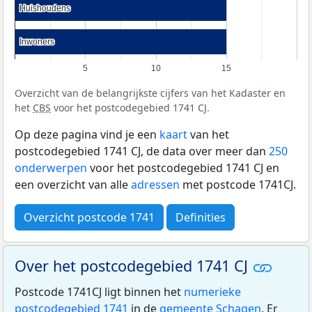
Huishoudens
Huishoudens
Inwoners
Inwoners
5
10
15
Overzicht van de belangrijkste cijfers van het Kadaster en
het
CBS
voor het postcodegebied 1741 CJ.
Op deze pagina vind je een
kaart
van het
postcodegebied 1741 CJ, de data over meer dan
250
onderwerpen
voor het postcodegebied 1741 CJ en
een overzicht van alle
adressen
met postcode 1741CJ.
Overzicht postcode 1741
Definities
Over het postcodegebied 1741 CJ
Postcode 1741CJ ligt binnen het
numerieke
postcodegebied 1741
in de
gemeente Schagen
. Er