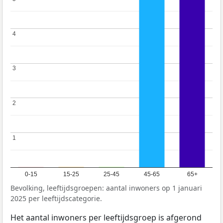
4
4
3
3
2
2
1
1
0-15
15-25
25-45
45-65
65+
Bevolking, leeftijdsgroepen: aantal inwoners op 1 januari
2025 per leeftijdscategorie.
Het aantal inwoners per leeftijdsgroep is afgerond