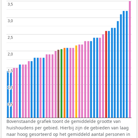
3,5
3,5
3,0
3,0
2,5
2,5
2,0
2,0
1,5
1,5
1,0
1,0
0,5
0,5
Bovenstaande grafiek toont de gemiddelde grootte van
huishoudens per gebied. Hierbij zijn de gebieden van laag
naar hoog gesorteerd op het gemiddeld aantal personen in