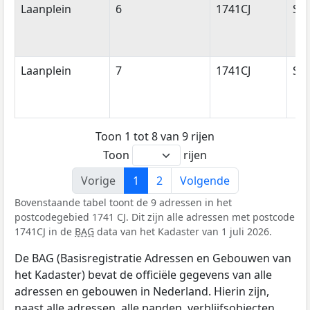
Laanplein
6
1741CJ
Sc
Laanplein
7
1741CJ
Sc
Toon 1 tot 8 van 9 rijen
Toon
rijen
Vorige
1
2
Volgende
Bovenstaande tabel toont de 9 adressen in het
postcodegebied 1741 CJ. Dit zijn alle adressen met postcode
1741CJ in de
BAG
data van het Kadaster van 1 juli 2026.
De BAG (Basisregistratie Adressen en Gebouwen van
het Kadaster) bevat de officiële gegevens van alle
adressen en gebouwen in Nederland. Hierin zijn,
naast alle adressen, alle panden, verblijfsobjecten,