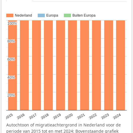
Nederland
Europa
Buiten Europa
100%
100%
80%
80%
60%
60%
40%
40%
20%
20%
2015
2016
2017
2018
2019
2020
2021
2022
2023
2024
Autochtoon of migratieachtergrond in Nederland voor de
periode van 2015 tot en met 2024: Bovenstaande grafiek