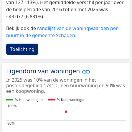
van 127.113%). Het gemiddelde verschil per jaar over
de hele periode van 2016 tot en met 2025 was
€43.077 (6.831%).
Bekijk ook de
ranglijst van de woningwaarden per
buurt in de gemeente Schagen
.
Toelichting
Eigendom van woningen
In 2025 was 10% van de woningen in het
postcodegebied 1741 CJ een huurwoning en 90% was
een koopwoning.
% Huurwoningen
% Koopwoningen
100%
100%
80%
80%