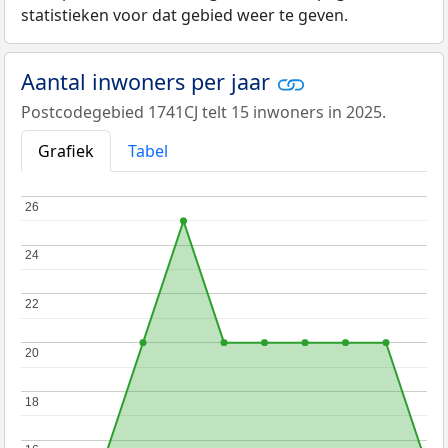
statistieken voor dat gebied weer te geven.
Aantal inwoners per jaar
Postcodegebied 1741CJ telt 15 inwoners in 2025.
Grafiek
Tabel
26
26
24
24
22
22
20
20
18
18