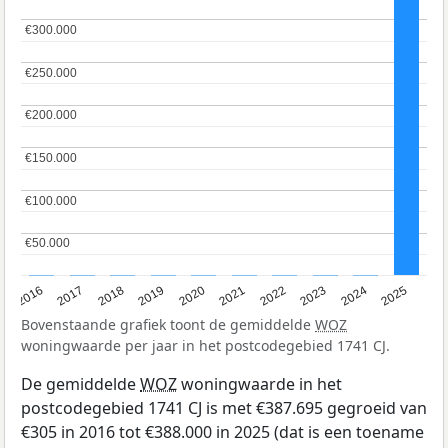
€300.000
€300.000
€250.000
€250.000
€200.000
€200.000
€150.000
€150.000
€100.000
€100.000
€50.000
€50.000
2016
2017
2018
2019
2020
2021
2022
2023
2024
2025
Bovenstaande grafiek toont de gemiddelde
WOZ
woningwaarde per jaar in het postcodegebied 1741 CJ.
De gemiddelde
WOZ
woningwaarde in het
postcodegebied 1741 CJ is met €387.695 gegroeid van
€305 in 2016 tot €388.000 in 2025 (dat is een toename