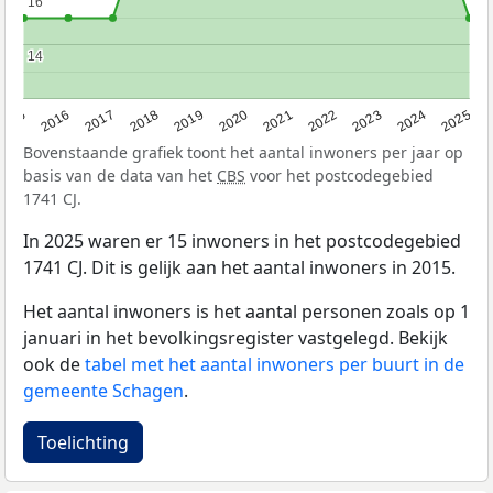
16
16
14
14
2015
2016
2017
2018
2019
2020
2021
2022
2023
2024
2025
Bovenstaande grafiek toont het aantal inwoners per jaar op
basis van de data van het
CBS
voor het postcodegebied
1741 CJ.
In 2025 waren er 15 inwoners in het postcodegebied
1741 CJ. Dit is gelijk aan het aantal inwoners in 2015.
Het aantal inwoners is het aantal personen zoals op 1
januari in het bevolkingsregister vastgelegd. Bekijk
ook de
tabel met het aantal inwoners per buurt in de
gemeente Schagen
.
Toelichting