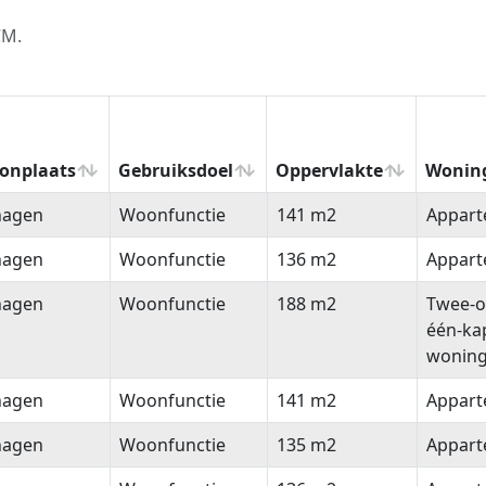
CM.
onplaats
Gebruiksdoel
Oppervlakte
Wonin
onplaats
Gebruiksdoel
Oppervlakte
Wonin
hagen
Woonfunctie
141 m2
Appar
hagen
Woonfunctie
136 m2
Appar
hagen
Woonfunctie
188 m2
Twee-o
één-ka
wonin
hagen
Woonfunctie
141 m2
Appar
hagen
Woonfunctie
135 m2
Appar