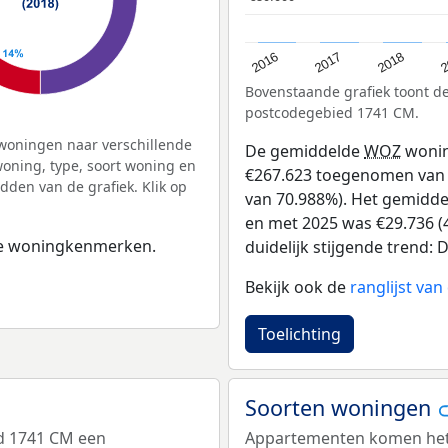
2
2016
2018
2017
Bovenstaande grafiek toont 
postcodegebied 1741 CM.
woningen naar verschillende
De gemiddelde
WOZ
wonin
ning, type, soort woning en
€267.623 toegenomen van €
dden van de grafiek. Klik op
van 70.988%). Het gemiddel
en met 2025 was €29.736 (4
 de woningkenmerken.
duidelijk stijgende trend: De
Bekijk ook de
ranglijst va
Toelichting
Soorten woningen
d 1741 CM een
Appartementen komen het m