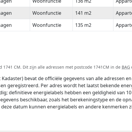
hagen
Woonfunctie
136 m2
Appar
hagen
Woonfunctie
141 m2
Appar
hagen
Woonfunctie
135 m2
Appar
d 1741 CM. Dit zijn alle adressen met postcode 1741CM in de
BAG
d
adaster) bevat de officiële gegevens van alle adressen en 
tsen geregistreerd. Per adres wordt het laatst bekende ener
ldig; definitieve energielabels hebben een geldigheid van 1
gegevens beschikbaar, zoals het berekeningstype en de op
na deze datum kunnen energielabels en andere kenmerken zij