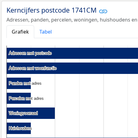
Kerncijfers postcode 1741CM
Adressen, panden, percelen, woningen, huishoudens en
Grafiek
Tabel
Adressen met postcode
Adressen met postcode
Adressen met woonfunctie
Adressen met woonfunctie
Panden met adres
Panden met adres
Percelen met adres
Percelen met adres
Woningvoorraad
Woningvoorraad
Huishoudens
Huishoudens