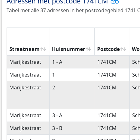
Adressen met postcode 1741CM
Tabel met alle 37 adressen in het postcodegebied 1741 
Straatnaam
Huisnummer
Postcode
Wo
Straatnaam
Huisnummer
Postcode
Wo
Marijkestraat
1 - A
1741CM
Sc
Marijkestraat
1
1741CM
Sc
Marijkestraat
2
1741CM
Sc
Marijkestraat
3 - A
1741CM
Sc
Marijkestraat
3 - B
1741CM
Sc