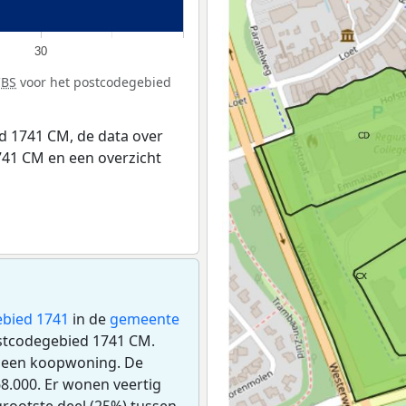
30
CBS
voor het postcodegebied
d 1741 CM, de data over
41 CM en een overzicht
bied 1741
in de
gemeente
postcodegebied 1741 CM.
s een koopwoning. De
.000. Er wonen veertig
rootste deel (25%) tussen