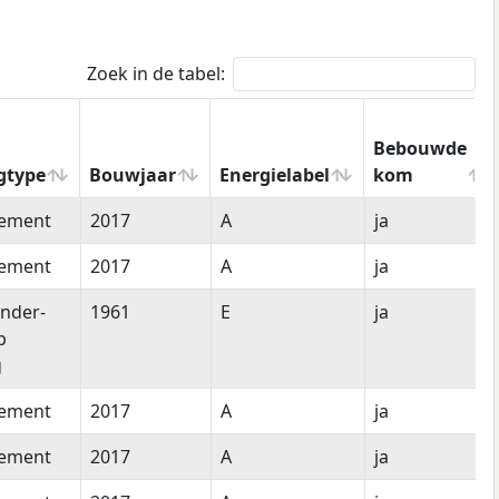
Zoek in de tabel:
Bebouwde
gtype
Bouwjaar
Energielabel
kom
gtype
Bouwjaar
Energielabel
Bebouwde
tement
2017
A
ja
kom
tement
2017
A
ja
nder-
1961
E
ja
p
g
tement
2017
A
ja
tement
2017
A
ja