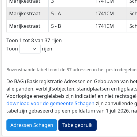
Marijkestraat
3
1741CM
Sc
Marijkestraat
5 - A
1741CM
Sc
Marijkestraat
5 - B
1741CM
Sc
Toon 1 tot 8 van 37 rijen
Toon
rijen
Bovenstaande tabel toont de 37 adressen in het postcodegebie
De BAG (Basisregistratie Adressen en Gebouwen van het K
alle panden, verblijfsobjecten, standplaatsen en ligplaa
Voorlopige energielabels zijn indicatief en niet rechtsge
download voor de gemeente Schagen
zijn aanvullende 
tabel zijn gebaseerd op een peildatum van 1 juli 2026, 
Adressen Schagen
Tabelgebruik