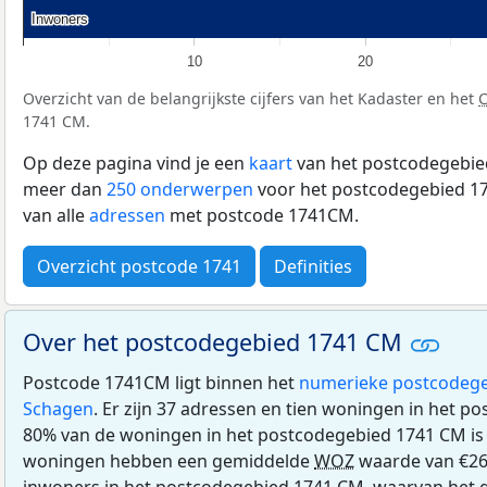
Inwoners
Inwoners
10
20
Overzicht van de belangrijkste cijfers van het Kadaster en het
1741 CM.
Op deze pagina vind je een
kaart
van het postcodegebie
meer dan
250 onderwerpen
voor het postcodegebied 17
van alle
adressen
met postcode 1741CM.
Overzicht postcode 1741
Definities
Over het postcodegebied 1741 CM
Postcode 1741CM ligt binnen het
numerieke postcodege
Schagen
. Er zijn 37 adressen en tien woningen in het 
80% van de woningen in het postcodegebied 1741 CM i
woningen hebben een gemiddelde
WOZ
waarde van €268
inwoners in het postcodegebied 1741 CM, waarvan het g