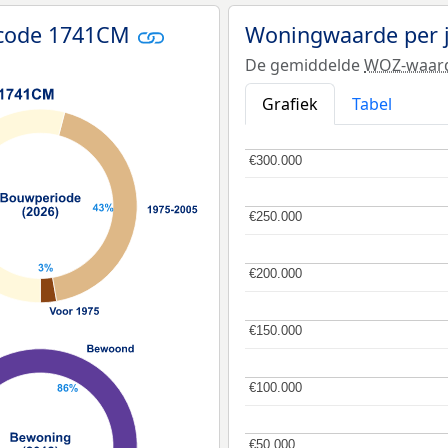
tcode 1741CM
Woningwaarde per 
De gemiddelde
WOZ-waar
Grafiek
Tabel
€300.000
€300.000
€250.000
€250.000
€200.000
€200.000
€150.000
€150.000
€100.000
€100.000
€50.000
€50.000