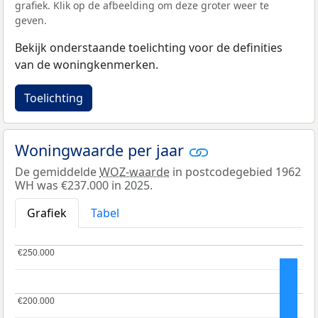
grafiek. Klik op de afbeelding om deze groter weer te
geven.
Bekijk onderstaande toelichting voor de definities
van de woningkenmerken.
Toelichting
Woningwaarde per jaar
De gemiddelde
WOZ-waarde
in postcodegebied 1962
WH was €237.000 in 2025.
Grafiek
Tabel
€250.000
€250.000
€200.000
€200.000