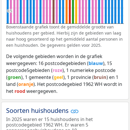
0,5
0,5
Bovenstaande grafiek toont de gemiddelde grootte van
huishoudens per gebied. Hierbij zijn de gebieden van laag
naar hoog gesorteerd op het gemiddeld aantal personen in
een huishouden. De gegevens gelden voor 2025.
De volgende gebieden worden in de grafiek
weergegeven: 16 postcodegebieden (
blauw
), 15
postcode5gebieden (
roze
), 1 numerieke postcode
(
groen
), 1 gemeente (
geel
), 1 provincie (
bruin
) en 1
land (
oranje
). Het postcodegebied 1962 WH wordt in
het
rood
weergegeven.
Soorten huishoudens
In 2025 waren er 15 huishoudens in het
postcodegebied 1962 WH. Er waren 5