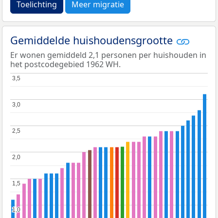
Toelichting
Meer migratie
Gemiddelde huishoudensgrootte
Er wonen gemiddeld 2,1 personen per huishouden in
het postcodegebied 1962 WH.
3,5
3,5
3,0
3,0
2,5
2,5
2,0
2,0
1,5
1,5
1,0
1,0