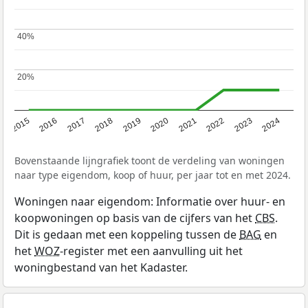
40%
40%
20%
20%
2015
2016
2017
2018
2019
2020
2021
2022
2023
2024
Bovenstaande lijngrafiek toont de verdeling van woningen
naar type eigendom, koop of huur, per jaar tot en met 2024.
Woningen naar eigendom: Informatie over huur- en
koopwoningen op basis van de cijfers van het
CBS
.
Dit is gedaan met een koppeling tussen de
BAG
en
het
WOZ
-register met een aanvulling uit het
woningbestand van het Kadaster.