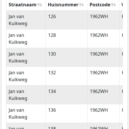
Straatnaam
Huisnummer
Postcode
Wo
Straatnaam
Huisnummer
Postcode
Wo
Jan van
126
1962WH
He
Kuikweg
Jan van
128
1962WH
He
Kuikweg
Jan van
130
1962WH
He
Kuikweg
Jan van
132
1962WH
He
Kuikweg
Jan van
134
1962WH
He
Kuikweg
Jan van
136
1962WH
He
Kuikweg
Jan van
138
1962WH
He