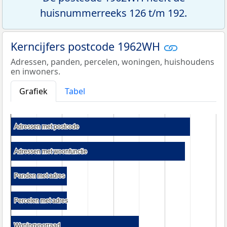
huisnummerreeks 126 t/m 192.
Kerncijfers postcode 1962WH
Adressen, panden, percelen, woningen, huishoudens
en inwoners.
Grafiek
Tabel
Adressen met postcode
Adressen met postcode
Adressen met woonfunctie
Adressen met woonfunctie
Panden met adres
Panden met adres
Percelen met adres
Percelen met adres
Woningvoorraad
Woningvoorraad