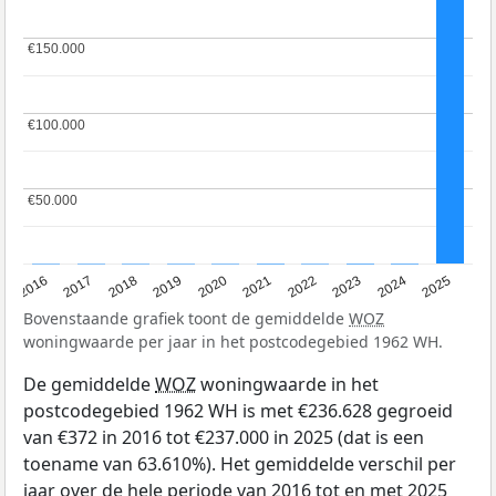
€150.000
€150.000
€100.000
€100.000
€50.000
€50.000
2016
2017
2018
2019
2020
2021
2022
2023
2024
2025
Bovenstaande grafiek toont de gemiddelde
WOZ
woningwaarde per jaar in het postcodegebied 1962 WH.
De gemiddelde
WOZ
woningwaarde in het
postcodegebied 1962 WH is met €236.628 gegroeid
van €372 in 2016 tot €237.000 in 2025 (dat is een
toename van 63.610%). Het gemiddelde verschil per
jaar over de hele periode van 2016 tot en met 2025