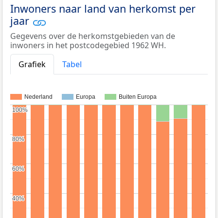
Inwoners naar land van herkomst per
jaar
Gegevens over de herkomstgebieden van de
inwoners in het postcodegebied 1962 WH.
Grafiek
Tabel
Nederland
Europa
Buiten Europa
100%
100%
80%
80%
60%
60%
40%
40%