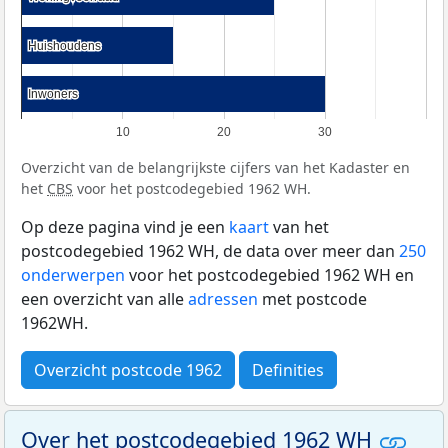
Huishoudens
Huishoudens
Inwoners
Inwoners
10
20
30
Overzicht van de belangrijkste cijfers van het Kadaster en
het
CBS
voor het postcodegebied 1962 WH.
Op deze pagina vind je een
kaart
van het
postcodegebied 1962 WH, de data over meer dan
250
onderwerpen
voor het postcodegebied 1962 WH en
een overzicht van alle
adressen
met postcode
1962WH.
Overzicht postcode 1962
Definities
Over het postcodegebied 1962 WH