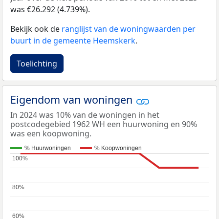
was €26.292 (4.739%).
Bekijk ook de
ranglijst van de woningwaarden per
buurt in de gemeente Heemskerk
.
Toelichting
Eigendom van woningen
In 2024 was 10% van de woningen in het
postcodegebied 1962 WH een huurwoning en 90%
was een koopwoning.
% Huurwoningen
% Koopwoningen
100%
100%
80%
80%
60%
60%