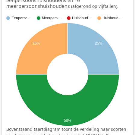
eenpersoonshuishoudens en 10
meerpersoonshuishoudens
.
(afgerond op vijftallen)
Eenperso…
Meerpers…
Huishoud…
Huishoud…
25%
25%
50%
Bovenstaand taartdiagram toont de verdeling naar soorten