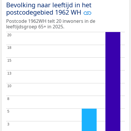
Bevolking naar leeftijd in het
postcodegebied 1962 WH
Postcode 1962WH telt 20 inwoners in de
leeftijdsgroep 65+ in 2025.
20
20
18
18
15
15
13
13
10
10
8
8
5
5
3
3