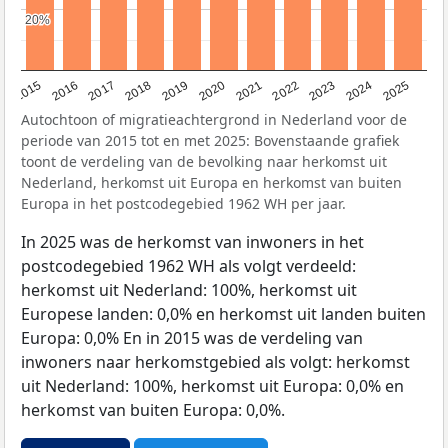
20%
20%
2019
2022
2017
2025
2020
2015
2023
2018
2021
2016
2024
Autochtoon of migratieachtergrond in Nederland voor de
periode van 2015 tot en met 2025: Bovenstaande grafiek
toont de verdeling van de bevolking naar herkomst uit
Nederland, herkomst uit Europa en herkomst van buiten
Europa in het postcodegebied 1962 WH per jaar.
In 2025 was de herkomst van inwoners in het
postcodegebied 1962 WH als volgt verdeeld:
herkomst uit Nederland: 100%, herkomst uit
Europese landen: 0,0% en herkomst uit landen buiten
Europa: 0,0% En in 2015 was de verdeling van
inwoners naar herkomstgebied als volgt: herkomst
uit Nederland: 100%, herkomst uit Europa: 0,0% en
herkomst van buiten Europa: 0,0%.