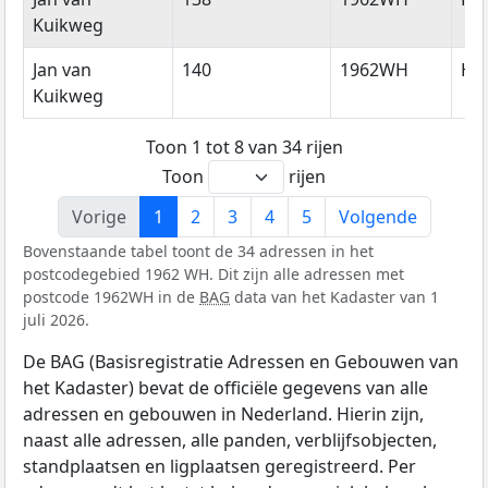
Kuikweg
Jan van
140
1962WH
He
Kuikweg
Toon 1 tot 8 van 34 rijen
Toon
rijen
Vorige
1
2
3
4
5
Volgende
Bovenstaande tabel toont de 34 adressen in het
postcodegebied 1962 WH. Dit zijn alle adressen met
postcode 1962WH in de
BAG
data van het Kadaster van 1
juli 2026.
De BAG (Basisregistratie Adressen en Gebouwen van
het Kadaster) bevat de officiële gegevens van alle
adressen en gebouwen in Nederland. Hierin zijn,
naast alle adressen, alle panden, verblijfsobjecten,
standplaatsen en ligplaatsen geregistreerd. Per