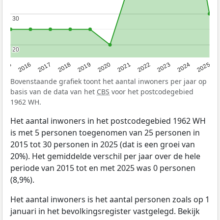
30
30
20
20
2015
2016
2017
2018
2019
2020
2021
2022
2023
2024
2025
Bovenstaande grafiek toont het aantal inwoners per jaar op
basis van de data van het
CBS
voor het postcodegebied
1962 WH.
Het aantal inwoners in het postcodegebied 1962 WH
is met 5 personen toegenomen van 25 personen in
2015 tot 30 personen in 2025 (dat is een groei van
20%). Het gemiddelde verschil per jaar over de hele
periode van 2015 tot en met 2025 was 0 personen
(8,9%).
Het aantal inwoners is het aantal personen zoals op 1
januari in het bevolkingsregister vastgelegd. Bekijk