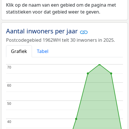
Klik op de naam van een gebied om de pagina met
statistieken voor dat gebied weer te geven.
Aantal inwoners per jaar
Postcodegebied 1962WH telt 30 inwoners in 2025.
Grafiek
Tabel
70
70
60
60
50
50
40
40