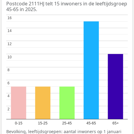
Postcode 2111HJ telt 15 inwoners in de leeftijdsgroep
45-65 in 2025.
16
16
14
14
12
12
10
10
8
8
6
6
4
4
2
2
0-15
15-25
25-45
45-65
65+
Bevolking, leeftijdsgroepen: aantal inwoners op 1 januari