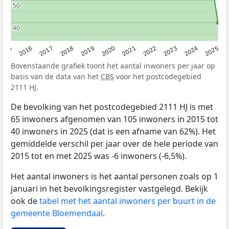
50
50
40
40
2015
2016
2017
2018
2019
2020
2021
2022
2023
2024
2025
Bovenstaande grafiek toont het aantal inwoners per jaar op
basis van de data van het
CBS
voor het postcodegebied
2111 HJ.
De bevolking van het postcodegebied 2111 HJ is met
65 inwoners afgenomen van 105 inwoners in 2015 tot
40 inwoners in 2025 (dat is een afname van 62%). Het
gemiddelde verschil per jaar over de hele periode van
2015 tot en met 2025 was -6 inwoners (-6,5%).
Het aantal inwoners is het aantal personen zoals op 1
januari in het bevolkingsregister vastgelegd. Bekijk
ook de
tabel met het aantal inwoners per buurt in de
gemeente Bloemendaal
.