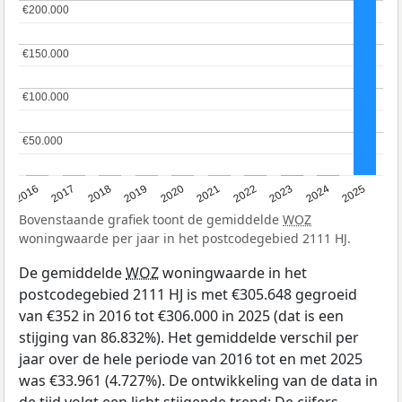
€200.000
€200.000
€150.000
€150.000
€100.000
€100.000
€50.000
€50.000
2016
2017
2018
2019
2020
2021
2022
2023
2024
2025
Bovenstaande grafiek toont de gemiddelde
WOZ
woningwaarde per jaar in het postcodegebied 2111 HJ.
De gemiddelde
WOZ
woningwaarde in het
postcodegebied 2111 HJ is met €305.648 gegroeid
van €352 in 2016 tot €306.000 in 2025 (dat is een
stijging van 86.832%). Het gemiddelde verschil per
jaar over de hele periode van 2016 tot en met 2025
was €33.961 (4.727%). De ontwikkeling van de data in
de tijd volgt een licht stijgende trend: De cijfers