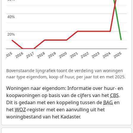
40%
40%
20%
20%
2019
2022
2025
2017
2020
2023
2015
2018
2021
2024
2016
Bovenstaande lijngrafiek toont de verdeling van woningen
naar type eigendom, koop of huur, per jaar tot en met 2025.
Woningen naar eigendom: Informatie over huur- en
koopwoningen op basis van de cijfers van het
CBS
.
Dit is gedaan met een koppeling tussen de
BAG
en
het
WOZ
-register met een aanvulling uit het
woningbestand van het Kadaster.