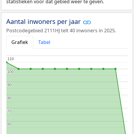
statistieken voor dat gebied weer te geven.
Aantal inwoners per jaar
Postcodegebied 2111HJ telt 40 inwoners in 2025.
Grafiek
Tabel
110
110
100
100
90
90
80
80
70
70
60
60