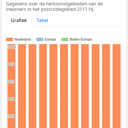
Gegevens over de herkomstgebieden van de
inwoners in het postcodegebied 2111 HJ.
Grafiek
Tabel
Nederland
Europa
Buiten Europa
100%
100%
80%
80%
60%
60%
40%
40%
20%
20%