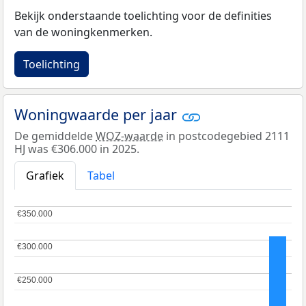
Bekijk onderstaande toelichting voor de definities
van de woningkenmerken.
Toelichting
Woningwaarde per jaar
De gemiddelde
WOZ-waarde
in postcodegebied 2111
HJ was €306.000 in 2025.
Grafiek
Tabel
€350.000
€350.000
€300.000
€300.000
€250.000
€250.000