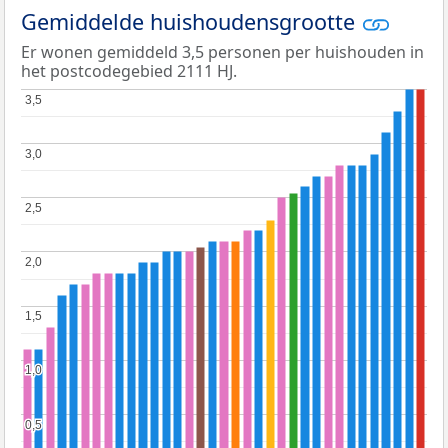
Gemiddelde huishoudensgrootte
Er wonen gemiddeld 3,5 personen per huishouden in
het postcodegebied 2111 HJ.
3,5
3,5
3,0
3,0
2,5
2,5
2,0
2,0
1,5
1,5
1,0
1,0
0,5
0,5