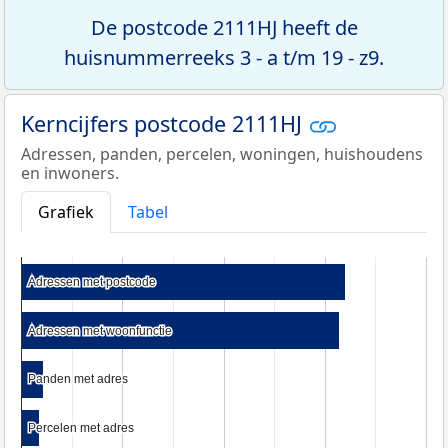
De postcode 2111HJ heeft de
huisnummerreeks 3 - a t/m 19 - z9.
Kerncijfers postcode 2111HJ
Adressen, panden, percelen, woningen, huishoudens
en inwoners.
Grafiek
Tabel
Adressen met postcode
Adressen met postcode
Adressen met woonfunctie
Adressen met woonfunctie
Panden met adres
Panden met adres
Percelen met adres
Percelen met adres