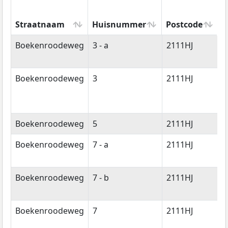
Straatnaam
Huisnummer
Postcode
W
Straatnaam
Huisnummer
Postcode
W
Boekenroodeweg
3 - a
2111HJ
A
Boekenroodeweg
3
2111HJ
A
Boekenroodeweg
5
2111HJ
A
Boekenroodeweg
7 - a
2111HJ
A
Boekenroodeweg
7 - b
2111HJ
A
Boekenroodeweg
7
2111HJ
A