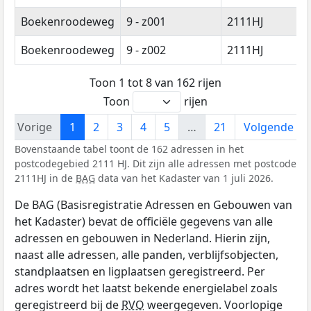
Boekenroodeweg
9 - z001
2111HJ
A
Boekenroodeweg
9 - z002
2111HJ
A
Toon 1 tot 8 van 162 rijen
Toon
rijen
Vorige
1
2
3
4
5
…
21
Volgende
Bovenstaande tabel toont de 162 adressen in het
postcodegebied 2111 HJ. Dit zijn alle adressen met postcode
2111HJ in de
BAG
data van het Kadaster van 1 juli 2026.
De BAG (Basisregistratie Adressen en Gebouwen van
het Kadaster) bevat de officiële gegevens van alle
adressen en gebouwen in Nederland. Hierin zijn,
naast alle adressen, alle panden, verblijfsobjecten,
standplaatsen en ligplaatsen geregistreerd. Per
adres wordt het laatst bekende energielabel zoals
geregistreerd bij de
RVO
weergegeven. Voorlopige