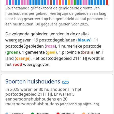
Bovenstaande grafiek toont de gemiddelde grootte van
huishoudens per gebied. Hierbij zijn de gebieden van laag
naar hoog gesorteerd op het gemiddeld aantal personen in
een huishouden. De gegevens gelden voor 2025.
De volgende gebieden worden in de grafiek
weergegeven: 19 postcodegebieden (
blauw
), 11
postcode5gebieden (
roze
), 1 numerieke postcode
(
groen
), 1 gemeente (
geel
), 1 provincie (
bruin
) en 1
land (
oranje
). Het postcodegebied 2111 HJ wordt in
het
rood
weergegeven.
Soorten huishoudens
In 2025 waren er 30 huishoudens in het
postcodegebied 2111 HJ. Er waren 5
eenpersoonshuishoudens en 20
meerpersoonshuishoudens
.
(afgerond op vijftallen)
Eenperso…
Meerpers…
Huishoud…
Huishoud…