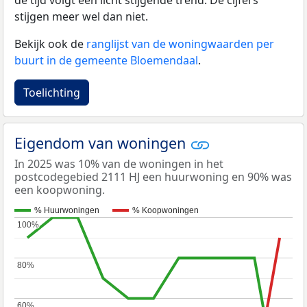
stijgen meer wel dan niet.
Bekijk ook de
ranglijst van de woningwaarden per
buurt in de gemeente Bloemendaal
.
Toelichting
Eigendom van woningen
In 2025 was 10% van de woningen in het
postcodegebied 2111 HJ een huurwoning en 90% was
een koopwoning.
% Huurwoningen
% Koopwoningen
100%
100%
80%
80%
60%
60%