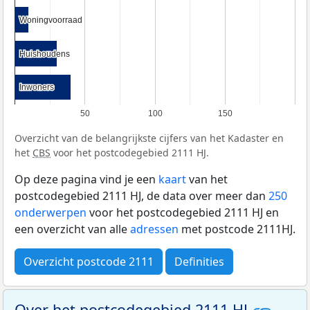
Woningvoorraad
Woningvoorraad
Huishoudens
Huishoudens
Inwoners
Inwoners
50
100
150
Overzicht van de belangrijkste cijfers van het Kadaster en
het
CBS
voor het postcodegebied 2111 HJ.
Op deze pagina vind je een
kaart
van het
postcodegebied 2111 HJ, de data over meer dan
250
onderwerpen
voor het postcodegebied 2111 HJ en
een overzicht van alle
adressen
met postcode 2111HJ.
Overzicht postcode 2111
Definities
Over het postcodegebied 2111 HJ