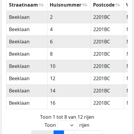
Straatnaam
Huisnummer
Postcode
Wo
Straatnaam
Huisnummer
Postcode
Wo
Beeklaan
2
2201BC
No
Beeklaan
4
2201BC
No
Beeklaan
6
2201BC
No
Beeklaan
8
2201BC
No
Beeklaan
10
2201BC
No
Beeklaan
12
2201BC
No
Beeklaan
14
2201BC
No
Beeklaan
16
2201BC
No
Toon 1 tot 8 van 12 rijen
Toon
rijen