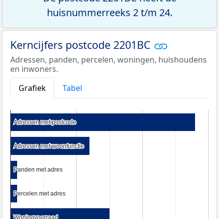
huisnummerreeks 2 t/m 24.
Kerncijfers postcode 2201BC
Adressen, panden, percelen, woningen, huishoudens
en inwoners.
Grafiek
Tabel
Adressen met postcode
Adressen met postcode
Adressen met woonfunctie
Adressen met woonfunctie
Panden met adres
Panden met adres
Percelen met adres
Percelen met adres
Woningvoorraad
Woningvoorraad