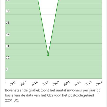
14
14
13
13
12
12
11
11
10
10
9
9
2015
2016
2017
2018
2019
2020
2021
2022
2023
2024
Bovenstaande grafiek toont het aantal inwoners per jaar op
basis van de data van het
CBS
voor het postcodegebied
2201 BC.