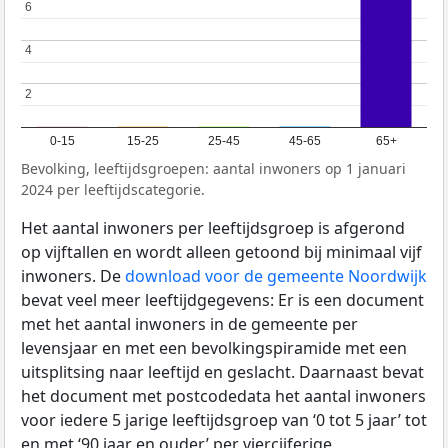
6
6
4
4
2
2
0-15
15-25
25-45
45-65
65+
Bevolking, leeftijdsgroepen: aantal inwoners op 1 januari
2024 per leeftijdscategorie.
Het aantal inwoners per leeftijdsgroep is afgerond
op vijftallen en wordt alleen getoond bij minimaal vijf
inwoners. De
download voor de gemeente Noordwijk
bevat veel meer leeftijdgegevens: Er is een document
met het aantal inwoners in de gemeente per
levensjaar en met een bevolkingspiramide met een
uitsplitsing naar leeftijd en geslacht. Daarnaast bevat
het document met postcodedata het aantal inwoners
voor iedere 5 jarige leeftijdsgroep van ‘0 tot 5 jaar’ tot
en met ‘90 jaar en ouder’ per viercijferige