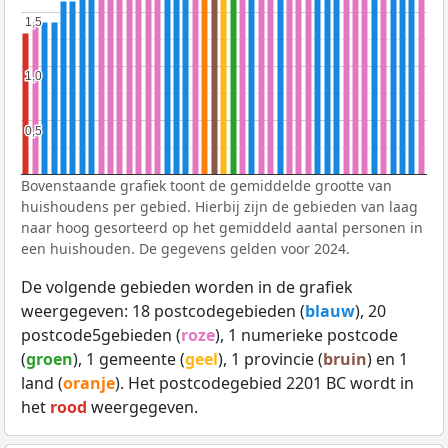
1,5
1,5
1,0
1,0
0,5
0,5
Bovenstaande grafiek toont de gemiddelde grootte van
huishoudens per gebied. Hierbij zijn de gebieden van laag
naar hoog gesorteerd op het gemiddeld aantal personen in
een huishouden. De gegevens gelden voor 2024.
De volgende gebieden worden in de grafiek
weergegeven: 18 postcodegebieden (
blauw
), 20
postcode5gebieden (
roze
), 1 numerieke postcode
(
groen
), 1 gemeente (
geel
), 1 provincie (
bruin
) en 1
land (
oranje
). Het postcodegebied 2201 BC wordt in
het
rood
weergegeven.