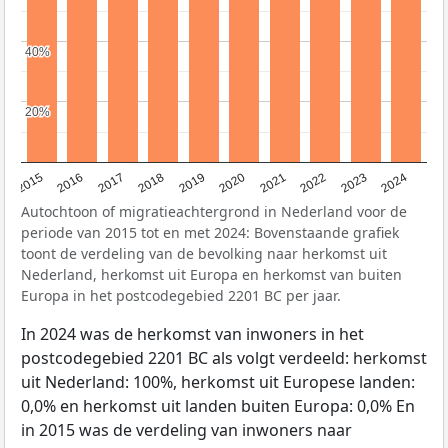
40%
40%
20%
20%
2015
2016
2017
2018
2019
2020
2021
2022
2023
2024
Autochtoon of migratieachtergrond in Nederland voor de
periode van 2015 tot en met 2024: Bovenstaande grafiek
toont de verdeling van de bevolking naar herkomst uit
Nederland, herkomst uit Europa en herkomst van buiten
Europa in het postcodegebied 2201 BC per jaar.
In 2024 was de herkomst van inwoners in het
postcodegebied 2201 BC als volgt verdeeld: herkomst
uit Nederland: 100%, herkomst uit Europese landen:
0,0% en herkomst uit landen buiten Europa: 0,0% En
in 2015 was de verdeling van inwoners naar