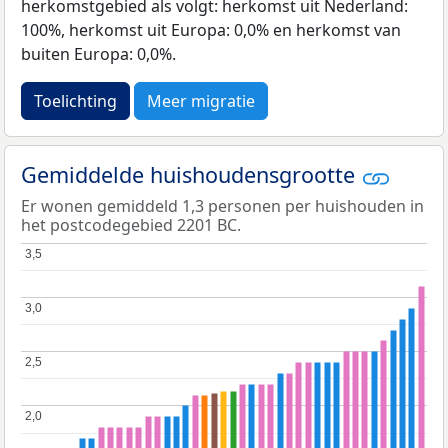
herkomstgebied als volgt: herkomst uit Nederland:
100%, herkomst uit Europa: 0,0% en herkomst van
buiten Europa: 0,0%.
Toelichting
Meer migratie
Gemiddelde huishoudensgrootte
Er wonen gemiddeld 1,3 personen per huishouden in
het postcodegebied 2201 BC.
3,5
3,5
3,0
3,0
2,5
2,5
2,0
2,0