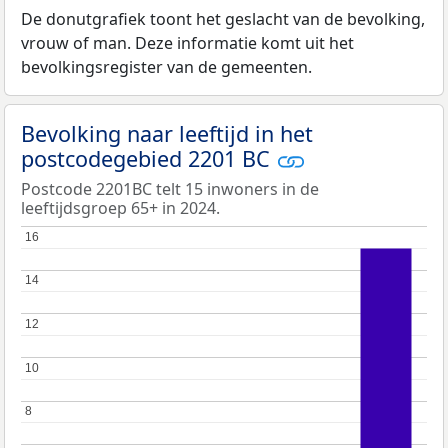
De donutgrafiek toont het geslacht van de bevolking,
vrouw of man. Deze informatie komt uit het
bevolkingsregister van de gemeenten.
Bevolking naar leeftijd in het
postcodegebied 2201 BC
Postcode 2201BC telt 15 inwoners in de
leeftijdsgroep 65+ in 2024.
16
16
14
14
12
12
10
10
8
8