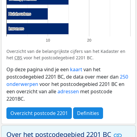
Huishoudens
Huishoudens
Inwoners
Inwoners
10
20
Overzicht van de belangrijkste cijfers van het Kadaster en
het
CBS
voor het postcodegebied 2201 BC.
Op deze pagina vind je een
kaart
van het
postcodegebied 2201 BC, de data over meer dan
250
onderwerpen
voor het postcodegebied 2201 BC en
een overzicht van alle
adressen
met postcode
2201BC.
Overzicht postcode 2201
Definities
Over het postcodegebied 2201 BC