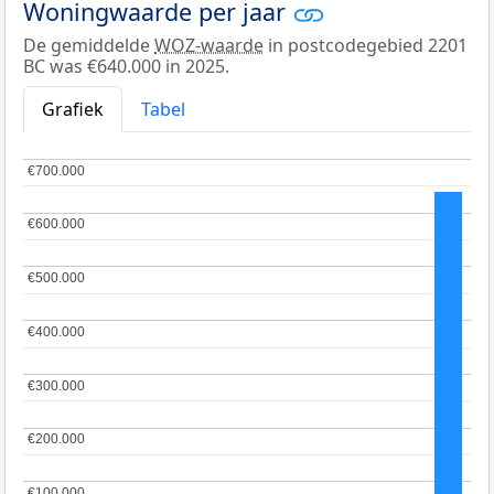
Woningwaarde per jaar
De gemiddelde
WOZ-waarde
in postcodegebied 2201
BC was €640.000 in 2025.
Grafiek
Tabel
€700.000
€700.000
€600.000
€600.000
€500.000
€500.000
€400.000
€400.000
€300.000
€300.000
€200.000
€200.000
€100.000
€100.000