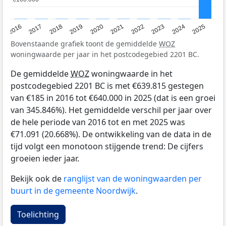
2016
2017
2018
2019
2020
2021
2022
2023
2024
2025
Bovenstaande grafiek toont de gemiddelde
WOZ
woningwaarde per jaar in het postcodegebied 2201 BC.
De gemiddelde
WOZ
woningwaarde in het
postcodegebied 2201 BC is met €639.815 gestegen
van €185 in 2016 tot €640.000 in 2025 (dat is een groei
van 345.846%). Het gemiddelde verschil per jaar over
de hele periode van 2016 tot en met 2025 was
€71.091 (20.668%). De ontwikkeling van de data in de
tijd volgt een monotoon stijgende trend: De cijfers
groeien ieder jaar.
Bekijk ook de
ranglijst van de woningwaarden per
buurt in de gemeente Noordwijk
.
Toelichting