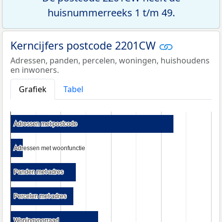
huisnummerreeks 1 t/m 49.
Kerncijfers postcode 2201CW
Adressen, panden, percelen, woningen, huishoudens
en inwoners.
Grafiek
Tabel
Adressen met postcode
Adressen met postcode
Adressen met woonfunctie
Adressen met woonfunctie
Panden met adres
Panden met adres
Percelen met adres
Percelen met adres
Woningvoorraad
Woningvoorraad