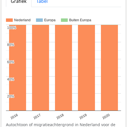
Grafiek
Tabel
Nederland
Europa
Buiten Europa
100%
100%
80%
80%
60%
60%
40%
40%
20%
20%
2016
2017
2018
2019
2020
Autochtoon of migratieachtergrond in Nederland voor de