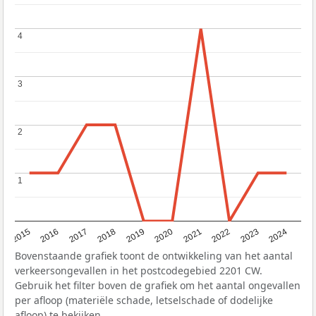
4
4
3
3
2
2
1
1
2015
2016
2017
2018
2019
2020
2021
2022
2023
2024
Bovenstaande grafiek toont de ontwikkeling van het aantal
verkeersongevallen in het postcodegebied 2201 CW.
Gebruik het filter boven de grafiek om het aantal ongevallen
per afloop (materiële schade, letselschade of dodelijke
afloop) te bekijken.