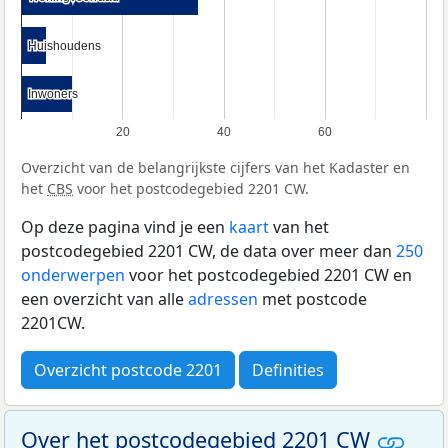
Huishoudens
Huishoudens
Inwoners
Inwoners
20
40
60
Overzicht van de belangrijkste cijfers van het Kadaster en
het
CBS
voor het postcodegebied 2201 CW.
Op deze pagina vind je een
kaart
van het
postcodegebied 2201 CW, de data over meer dan
250
onderwerpen
voor het postcodegebied 2201 CW en
een overzicht van alle
adressen
met postcode
2201CW.
Overzicht postcode 2201
Definities
Over het postcodegebied 2201 CW