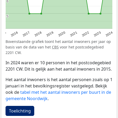
6
6
5
5
2015
2016
2017
2018
2019
2020
2021
2022
2023
2024
Bovenstaande grafiek toont het aantal inwoners per jaar op
basis van de data van het
CBS
voor het postcodegebied
2201 CW.
In 2024 waren er 10 personen in het postcodegebied
2201 CW. Dit is gelijk aan het aantal inwoners in 2015.
Het aantal inwoners is het aantal personen zoals op 1
januari in het bevolkingsregister vastgelegd. Bekijk
ook de
tabel met het aantal inwoners per buurt in de
gemeente Noordwijk
.
Toelichting