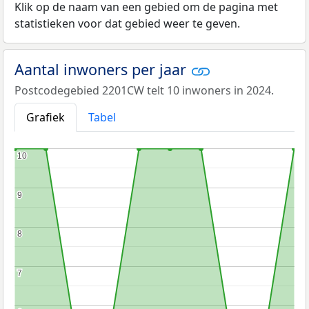
Klik op de naam van een gebied om de pagina met
statistieken voor dat gebied weer te geven.
Aantal inwoners per jaar
Postcodegebied 2201CW telt 10 inwoners in 2024.
Grafiek
Tabel
10
10
9
9
8
8
7
7