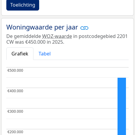
Toelichting
Woningwaarde per jaar
De gemiddelde
WOZ-waarde
in postcodegebied 2201
CW was €450.000 in 2025.
Grafiek
Tabel
€500.000
€500.000
€400.000
€400.000
€300.000
€300.000
€200.000
€200.000