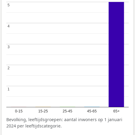
5
5
4
4
3
3
2
2
1
1
0-15
15-25
25-45
45-65
65+
Bevolking, leeftijdsgroepen: aantal inwoners op 1 januari
2024 per leeftijdscategorie.