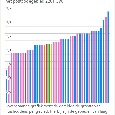
het postcodegebied 2201 CW.
3,5
3,5
3,0
3,0
2,5
2,5
2,0
2,0
1,5
1,5
1,0
1,0
0,5
0,5
Bovenstaande grafiek toont de gemiddelde grootte van
huishoudens per gebied. Hierbij zijn de gebieden van laag