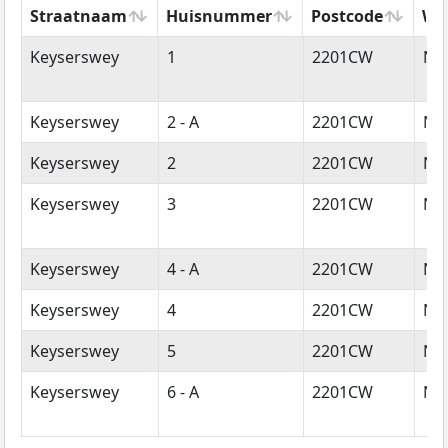
Straatnaam
Huisnummer
Postcode
Wo
Straatnaam
Huisnummer
Postcode
Wo
Keyserswey
1
2201CW
No
Keyserswey
2 - A
2201CW
No
Keyserswey
2
2201CW
No
Keyserswey
3
2201CW
No
Keyserswey
4 - A
2201CW
No
Keyserswey
4
2201CW
No
Keyserswey
5
2201CW
No
Keyserswey
6 - A
2201CW
No