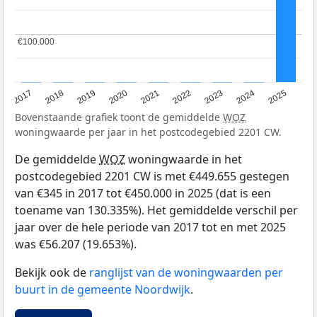
€100.000
€100.000
2017
2018
2019
2020
2021
2022
2023
2024
2025
Bovenstaande grafiek toont de gemiddelde
WOZ
woningwaarde per jaar in het postcodegebied 2201 CW.
De gemiddelde
WOZ
woningwaarde in het
postcodegebied 2201 CW is met €449.655 gestegen
van €345 in 2017 tot €450.000 in 2025 (dat is een
toename van 130.335%). Het gemiddelde verschil per
jaar over de hele periode van 2017 tot en met 2025
was €56.207 (19.653%).
Bekijk ook de
ranglijst van de woningwaarden per
buurt in de gemeente Noordwijk
.