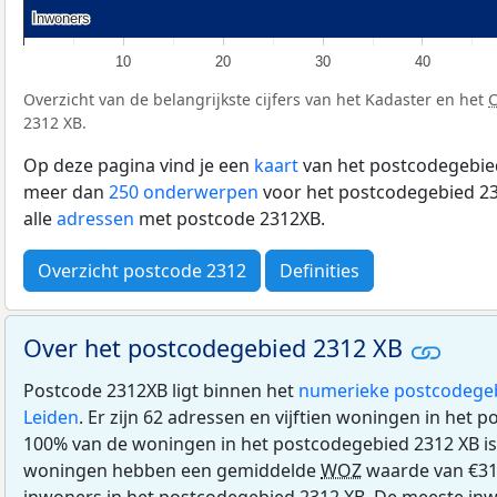
Inwoners
Inwoners
10
20
30
40
Overzicht van de belangrijkste cijfers van het Kadaster en het
2312 XB.
Op deze pagina vind je een
kaart
van het postcodegebied
meer dan
250 onderwerpen
voor het postcodegebied 23
alle
adressen
met postcode 2312XB.
Overzicht postcode 2312
Definities
Over het postcodegebied 2312 XB
Postcode 2312XB ligt binnen het
numerieke postcodege
Leiden
. Er zijn 62 adressen en vijftien woningen in het 
100% van de woningen in het postcodegebied 2312 XB i
woningen hebben een gemiddelde
WOZ
waarde van €310
inwoners in het postcodegebied 2312 XB. De meeste inw