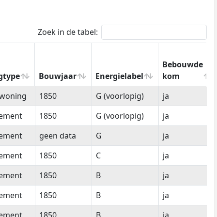
Zoek in de tabel:
Bebouwde
gtype
Bouwjaar
Energielabel
kom
gtype
Bouwjaar
Energielabel
Bebouwde
woning
1850
G (voorlopig)
ja
kom
tement
1850
G (voorlopig)
ja
tement
geen data
G
ja
tement
1850
C
ja
tement
1850
B
ja
tement
1850
B
ja
tement
1850
B
ja