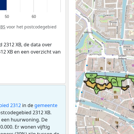
50
60
CBS
voor het postcodegebied
 2312 XB, de data over
12 XB en een overzicht van
bied 2312
in de
gemeente
postcodegebied 2312 XB.
s een huurwoning. De
.000. Er wonen vijftig
oners (30%) zijn tussen de