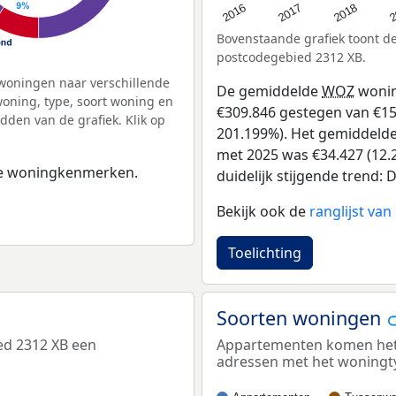
2
2016
2018
2017
Bovenstaande grafiek toont 
postcodegebied 2312 XB.
woningen naar verschillende
De gemiddelde
WOZ
wonin
ning, type, soort woning en
€309.846 gestegen van €154
dden van de grafiek. Klik op
201.199%). Het gemiddelde 
met 2025 was €34.427 (12.2
 de woningkenmerken.
duidelijk stijgende trend: D
Bekijk ook de
ranglijst va
Toelichting
Soorten woningen
ed 2312 XB een
Appartementen komen het m
adressen met het woningt