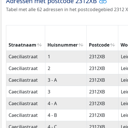
Adressen met postcode 2312XB
Tabel met alle 62 adressen in het postcodegebied 2312 X
Straatnaam
Huisnummer
Postcode
Wo
Straatnaam
Huisnummer
Postcode
Wo
Caeciliastraat
1
2312XB
Lei
Caeciliastraat
2
2312XB
Lei
Caeciliastraat
3 - A
2312XB
Lei
Caeciliastraat
3
2312XB
Lei
Caeciliastraat
4 - A
2312XB
Lei
Caeciliastraat
4 - B
2312XB
Lei
Caeciliastraat
4 - C
2312XB
Lei