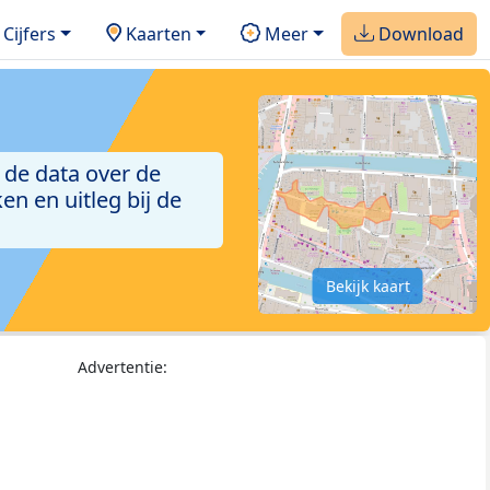
Cijfers
Kaarten
Meer
Download
 de data over de
n en uitleg bij de
Bekijk kaart
Advertentie: