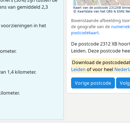
dens van gemiddeld 2,3
Bovenstaande afbeelding toon
 voorzieningen in het
de geografie van de
numeriek
postcodekaart
.
De postcode 2312 XB hoort
Leiden. Deze postcode hee
lometer.
Download de postcodedat
Leiden
of voor heel
Nederl
van 1,4 kilometer.
Vorige postcode
Volg
kilometer.