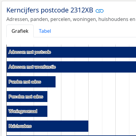
Kerncijfers postcode 2312XB
Adressen, panden, percelen, woningen, huishoudens en
Grafiek
Tabel
Adressen met postcode
Adressen met postcode
Adressen met woonfunctie
Adressen met woonfunctie
Panden met adres
Panden met adres
Percelen met adres
Percelen met adres
Woningvoorraad
Woningvoorraad
Huishoudens
Huishoudens