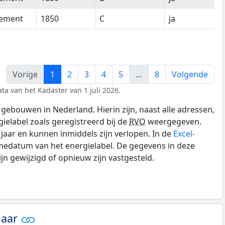
tement
1850
C
ja
Vorige
1
2
3
4
5
…
8
Volgende
ta van het Kadaster van 1 juli 2026.
gebouwen in Nederland. Hierin zijn, naast alle adressen,
gielabel zoals geregistreerd bij de
RVO
weergegeven.
0 jaar en kunnen inmiddels zijn verlopen. In de
Excel-
medatum van het energielabel. De gegevens in deze
n gewijzigd of opnieuw zijn vastgesteld.
jaar