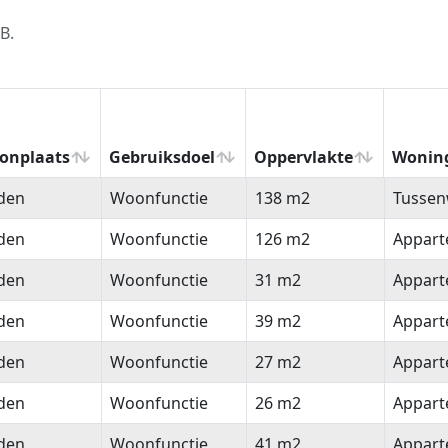
B.
onplaats
Gebruiksdoel
Oppervlakte
Wonin
onplaats
Gebruiksdoel
Oppervlakte
Wonin
den
Woonfunctie
138 m2
Tussen
den
Woonfunctie
126 m2
Appar
den
Woonfunctie
31 m2
Appar
den
Woonfunctie
39 m2
Appar
den
Woonfunctie
27 m2
Appar
den
Woonfunctie
26 m2
Appar
den
Woonfunctie
41 m2
Appar