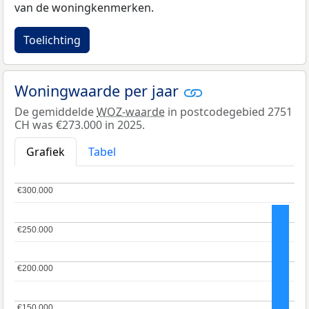
van de woningkenmerken.
Toelichting
Woningwaarde per jaar
De gemiddelde
WOZ-waarde
in postcodegebied 2751
CH was €273.000 in 2025.
Grafiek
Tabel
€300.000
€300.000
€250.000
€250.000
€200.000
€200.000
€150.000
€150.000