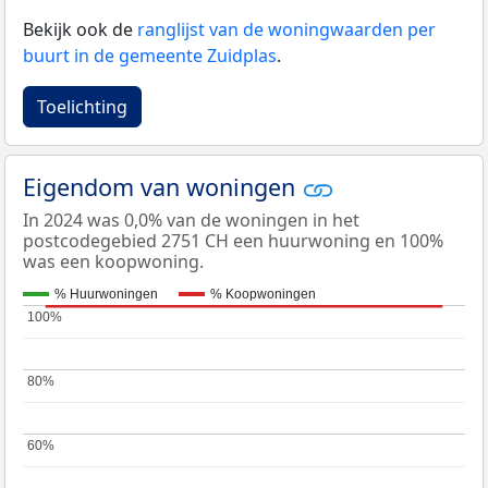
Bekijk ook de
ranglijst van de woningwaarden per
buurt in de gemeente Zuidplas
.
Toelichting
Eigendom van woningen
In 2024 was 0,0% van de woningen in het
postcodegebied 2751 CH een huurwoning en 100%
was een koopwoning.
% Huurwoningen
% Koopwoningen
100%
100%
80%
80%
60%
60%