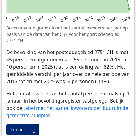
2015
2016
2017
2018
2019
2020
2021
2022
2023
2024
2025
Bovenstaande grafiek toont het aantal inwoners per jaar op
basis van de data van het
CBS
voor het postcodegebied
2751 CH.
De bevolking van het postcodegebied 2751 CH is met
45 personen afgenomen van 55 personen in 2015 tot
10 personen in 2025 (dat is een daling van 82%). Het
gemiddelde verschil per jaar over de hele periode van
2015 tot en met 2025 was -4 personen (-11%).
Het aantal inwoners is het aantal personen zoals op 1
januari in het bevolkingsregister vastgelegd. Bekijk
ook de
tabel met het aantal inwoners per buurt in de
gemeente Zuidplas
.
Toelichting