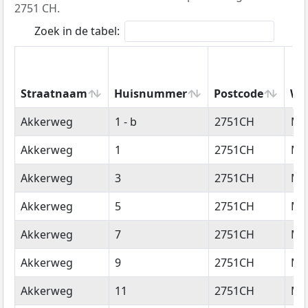
2751 CH.
Zoek in de tabel:
Straatnaam
Huisnummer
Postcode
Wo
Straatnaam
Huisnummer
Postcode
Wo
Akkerweg
1 - b
2751CH
Mo
Akkerweg
1
2751CH
Mo
Akkerweg
3
2751CH
Mo
Akkerweg
5
2751CH
Mo
Akkerweg
7
2751CH
Mo
Akkerweg
9
2751CH
Mo
Akkerweg
11
2751CH
Mo