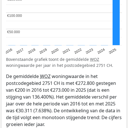
€100.000
€100.000
€50.000
€50.000
2016
2017
2018
2019
2020
2021
2022
2023
2024
2025
Bovenstaande grafiek toont de gemiddelde
WOZ
woningwaarde per jaar in het postcodegebied 2751 CH.
De gemiddelde
WOZ
woningwaarde in het
postcodegebied 2751 CH is met €272.800 gestegen
van €200 in 2016 tot €273.000 in 2025 (dat is een
stijging van 136.400%). Het gemiddelde verschil per
jaar over de hele periode van 2016 tot en met 2025
was €30.311 (7.638%). De ontwikkeling van de data in
de tijd volgt een monotoon stijgende trend: De cijfers
groeien ieder jaar.