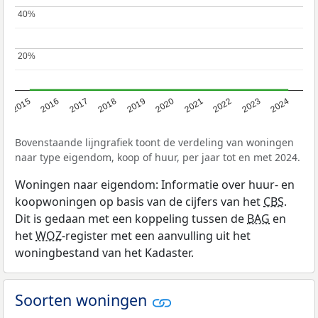
40%
40%
20%
20%
2015
2016
2017
2018
2019
2020
2021
2022
2023
2024
Bovenstaande lijngrafiek toont de verdeling van woningen
naar type eigendom, koop of huur, per jaar tot en met 2024.
Woningen naar eigendom: Informatie over huur- en
koopwoningen op basis van de cijfers van het
CBS
.
Dit is gedaan met een koppeling tussen de
BAG
en
het
WOZ
-register met een aanvulling uit het
woningbestand van het Kadaster.
Soorten woningen