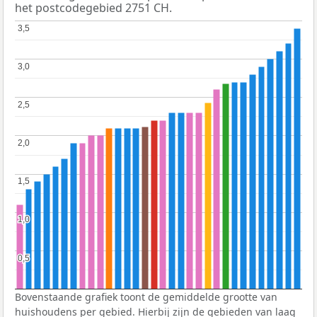
het postcodegebied 2751 CH.
3,5
3,5
3,0
3,0
2,5
2,5
2,0
2,0
1,5
1,5
1,0
1,0
0,5
0,5
Bovenstaande grafiek toont de gemiddelde grootte van
huishoudens per gebied. Hierbij zijn de gebieden van laag