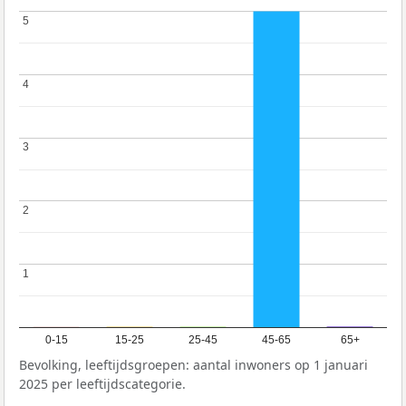
5
5
4
4
3
3
2
2
1
1
0-15
15-25
25-45
45-65
65+
Bevolking, leeftijdsgroepen: aantal inwoners op 1 januari
2025 per leeftijdscategorie.