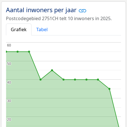
Aantal inwoners per jaar
Postcodegebied 2751CH telt 10 inwoners in 2025.
Grafiek
Tabel
60
60
50
50
40
40
30
30
20
20