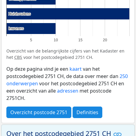
Huishoudens
Huishoudens
Inwoners
Inwoners
5
10
15
20
Overzicht van de belangrijkste cijfers van het Kadaster en
het
CBS
voor het postcodegebied 2751 CH.
Op deze pagina vind je een
kaart
van het
postcodegebied 2751 CH, de data over meer dan
250
onderwerpen
voor het postcodegebied 2751 CH en
een overzicht van alle
adressen
met postcode
2751CH.
Overzicht postcode 2751
Definities
Over het postcodegebied 2751 CH