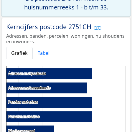
huisnummerreeks 1 - b t/m 33.
Kerncijfers postcode 2751CH
Adressen, panden, percelen, woningen, huishoudens
en inwoners.
Grafiek
Tabel
Adressen met postcode
Adressen met postcode
Adressen met woonfunctie
Adressen met woonfunctie
Panden met adres
Panden met adres
Percelen met adres
Percelen met adres
Woningvoorraad
Woningvoorraad