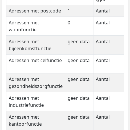
Adressen met postcode
1
Aantal
2
Adressen met
0
Aantal
g
woonfunctie
d
Adressen met
geen data
Aantal
g
bijeenkomstfunctie
d
Adressen met celfunctie
geen data
Aantal
g
d
Adressen met
geen data
Aantal
g
gezondheidszorgfunctie
d
Adressen met
geen data
Aantal
g
industriefunctie
d
Adressen met
geen data
Aantal
g
kantoorfunctie
d