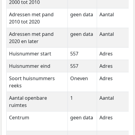
2000 tot 2010
d
Adressen met pand
geen data
Aantal
g
2010 tot 2020
d
Adressen met pand
geen data
Aantal
g
2020 en later
d
Huisnummer start
557
Adres
2
Huisnummer eind
557
Adres
2
Soort huisnummers
Oneven
Adres
2
reeks
Aantal openbare
1
Aantal
2
ruimtes
Centrum
geen data
Adres
g
d