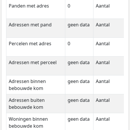
Panden met adres
0
Aantal
g
d
Adressen met pand
geen data
Aantal
g
d
Percelen met adres
0
Aantal
g
d
Adressen met perceel
geen data
Aantal
g
d
Adressen binnen
geen data
Aantal
g
bebouwde kom
d
Adressen buiten
geen data
Aantal
g
bebouwde kom
d
Woningen binnen
geen data
Aantal
g
bebouwde kom
d