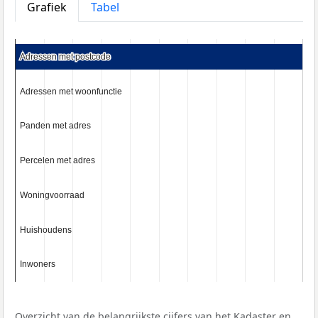
Grafiek
Tabel
Adressen met postcode
Adressen met postcode
Adressen met woonfunctie
Adressen met woonfunctie
Panden met adres
Panden met adres
Percelen met adres
Percelen met adres
Woningvoorraad
Woningvoorraad
Huishoudens
Huishoudens
Inwoners
Inwoners
Overzicht van de belangrijkste cijfers van het Kadaster en