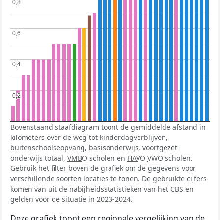
0,8
0,8
0,6
0,6
0,4
0,4
0,2
0,2
Bovenstaand staafdiagram toont de gemiddelde afstand in
kilometers over de weg tot kinderdagverblijven,
buitenschoolseopvang, basisonderwijs, voortgezet
onderwijs totaal,
VMBO
scholen en
HAVO
VWO
scholen.
Gebruik het filter boven de grafiek om de gegevens voor
verschillende soorten locaties te tonen. De gebruikte cijfers
komen van uit de nabijheidsstatistieken van het
CBS
en
gelden voor de situatie in 2023-2024.
Deze grafiek toont een regionale vergelijking van de