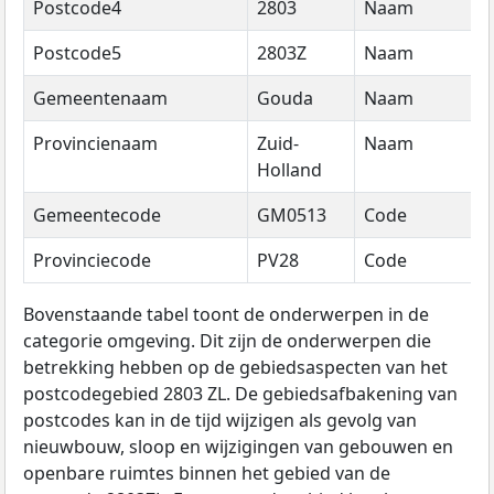
Postcode4
2803
Naam
2
Postcode5
2803Z
Naam
2
Gemeentenaam
Gouda
Naam
2
Provincienaam
Zuid-
Naam
2
Holland
Gemeentecode
GM0513
Code
2
Provinciecode
PV28
Code
2
Bovenstaande tabel toont de onderwerpen in de
categorie omgeving. Dit zijn de onderwerpen die
betrekking hebben op de gebiedsaspecten van het
postcodegebied 2803 ZL. De gebiedsafbakening van
postcodes kan in de tijd wijzigen als gevolg van
nieuwbouw, sloop en wijzigingen van gebouwen en
openbare ruimtes binnen het gebied van de