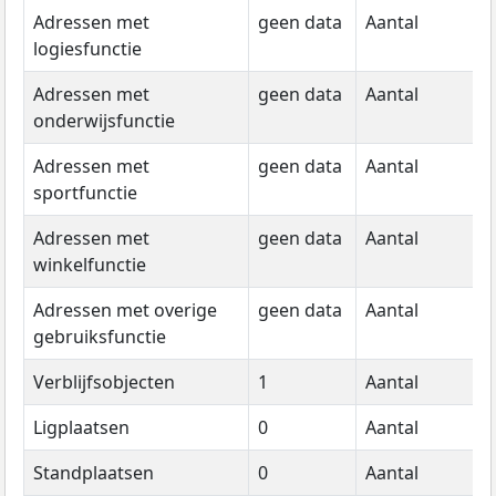
Adressen met
geen data
Aantal
g
logiesfunctie
d
Adressen met
geen data
Aantal
g
onderwijsfunctie
d
Adressen met
geen data
Aantal
g
sportfunctie
d
Adressen met
geen data
Aantal
g
winkelfunctie
d
Adressen met overige
geen data
Aantal
g
gebruiksfunctie
d
Verblijfsobjecten
1
Aantal
2
Ligplaatsen
0
Aantal
2
Standplaatsen
0
Aantal
2