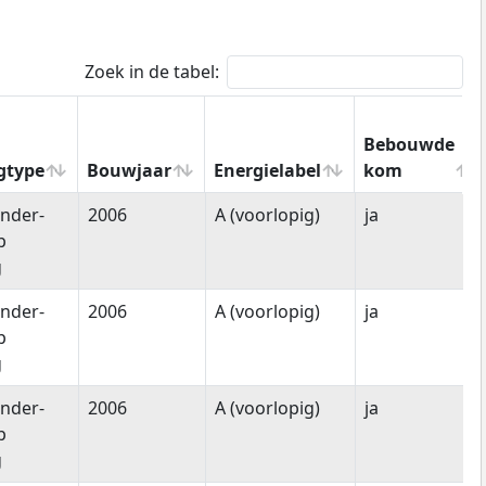
Zoek in de tabel:
Bebouwde
gtype
Bouwjaar
Energielabel
kom
gtype
Bouwjaar
Energielabel
Bebouwde
nder-
2006
A (voorlopig)
ja
kom
p
g
nder-
2006
A (voorlopig)
ja
p
g
nder-
2006
A (voorlopig)
ja
p
g