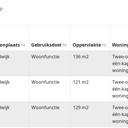
P.
onplaats
Gebruiksdoel
Oppervlakte
Wonin
onplaats
Gebruiksdoel
Oppervlakte
Wonin
lwijk
Woonfunctie
136 m2
Twee-o
één-ka
wonin
lwijk
Woonfunctie
121 m2
Twee-o
één-ka
wonin
lwijk
Woonfunctie
129 m2
Twee-o
één-ka
wonin