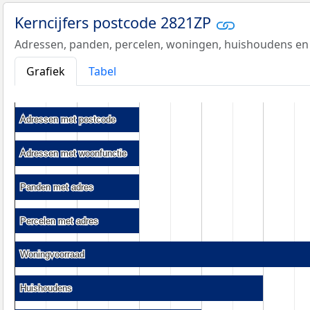
Kerncijfers postcode 2821ZP
Adressen, panden, percelen, woningen, huishoudens en
Grafiek
Tabel
Adressen met postcode
Adressen met postcode
Adressen met woonfunctie
Adressen met woonfunctie
Panden met adres
Panden met adres
Percelen met adres
Percelen met adres
Woningvoorraad
Woningvoorraad
Huishoudens
Huishoudens