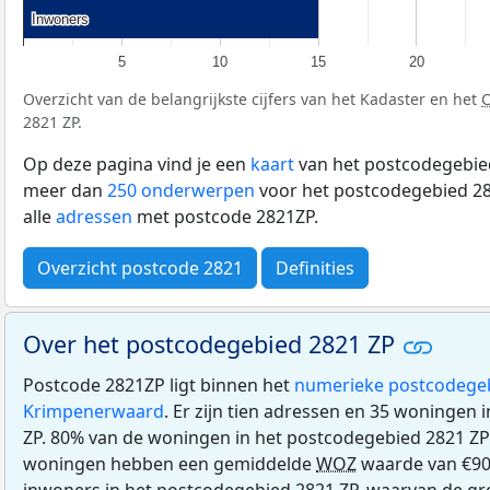
Inwoners
Inwoners
5
10
15
20
Overzicht van de belangrijkste cijfers van het Kadaster en het
2821 ZP.
Op deze pagina vind je een
kaart
van het postcodegebied
meer dan
250 onderwerpen
voor het postcodegebied 28
alle
adressen
met postcode 2821ZP.
Overzicht postcode 2821
Definities
Over het postcodegebied 2821 ZP
Postcode 2821ZP ligt binnen het
numerieke postcodege
Krimpenerwaard
. Er zijn tien adressen en 35 woningen
ZP. 80% van de woningen in het postcodegebied 2821 ZP
woningen hebben een gemiddelde
WOZ
waarde van €900
inwoners in het postcodegebied 2821 ZP, waarvan de gro