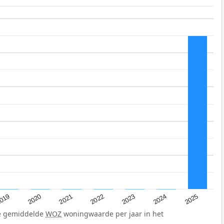
019
2024
2021
2023
2020
2025
2022
de gemiddelde
WOZ
woningwaarde per jaar in het