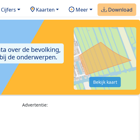
Cijfers
Kaarten
Meer
Download
ta over de bevolking,
 bij de onderwerpen.
Bekijk kaart
Advertentie: