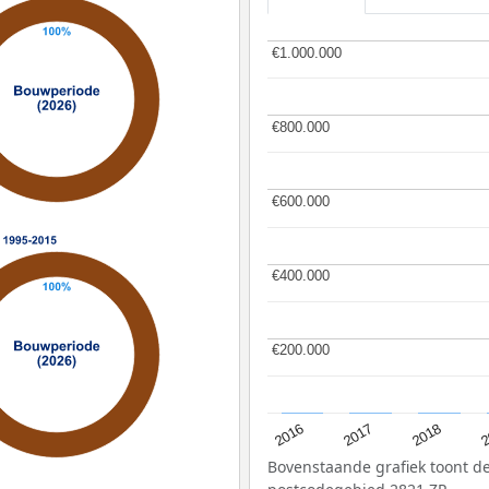
€1.000.000
€1.000.000
€800.000
€800.000
€600.000
€600.000
€400.000
€400.000
€200.000
€200.000
2
2016
2018
2017
Bovenstaande grafiek toont 