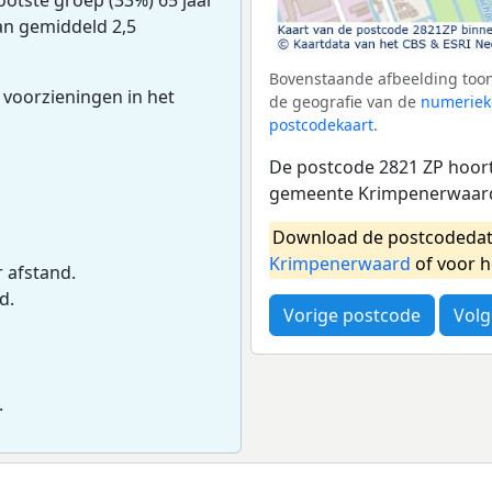
an gemiddeld 2,5
Bovenstaande afbeelding toont
 voorzieningen in het
de geografie van de
numeriek
postcodekaart
.
De postcode 2821 ZP hoort 
gemeente Krimpenerwaard.
Download de postcodedat
Krimpenerwaard
of voor 
r afstand.
d.
Vorige postcode
Volg
.