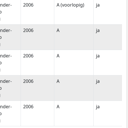
nder-
2006
A (voorlopig)
ja
p
g
nder-
2006
A
ja
p
g
nder-
2006
A
ja
p
g
nder-
2006
A
ja
p
g
nder-
2006
A
ja
p
g