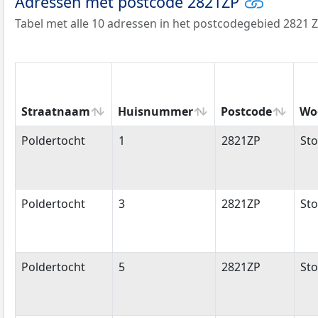
Adressen met postcode 2821ZP
Tabel met alle 10 adressen in het postcodegebied 2821 Z
Straatnaam
Huisnummer
Postcode
Wo
Straatnaam
Huisnummer
Postcode
Wo
Poldertocht
1
2821ZP
Sto
Poldertocht
3
2821ZP
Sto
Poldertocht
5
2821ZP
Sto