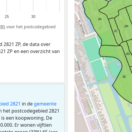
25
30
CBS
voor het postcodegebied
 2821 ZP, de data over
21 ZP en een overzicht van
bied 2821
in de
gemeente
 in het postcodegebied 2821
 is een koopwoning. De
.000. Er wonen vijftien
otste groep (33%) 65 jaar