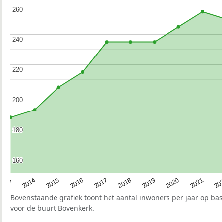
260
260
240
240
220
220
200
200
180
180
160
160
2017
20
2014
2019
2016
2021
2013
2018
2015
2020
Bovenstaande grafiek toont het aantal inwoners per jaar op ba
voor de buurt Bovenkerk.