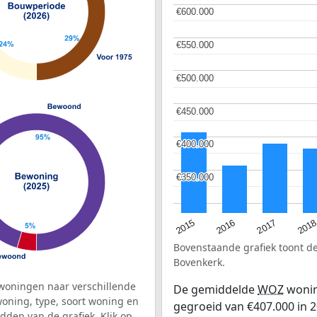
€600.000
€600.000
€550.000
€550.000
€500.000
€500.000
€450.000
€450.000
€400.000
€400.000
€350.000
€350.000
2016
201
2015
2017
Bovenstaande grafiek toont 
Bovenkerk.
woningen naar verschillende
De gemiddelde
WOZ
wonin
ning, type, soort woning en
gegroeid van €407.000 in 20
dden van de grafiek. Klik op