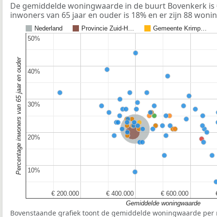
De gemiddelde woningwaarde in de buurt Bovenkerk is 
inwoners van 65 jaar en ouder is 18% en er zijn 88 woni
Nederland
Provincie Zuid-H…
Gemeente Krimp…
50%
50%
Percentage inwoners van 65 jaar en ouder
40%
40%
30%
30%
Nederland
Provincie Zuid-Holland
20%
20%
10%
10%
€ 200.000
€ 200.000
€ 400.000
€ 400.000
€ 600.000
€ 600.000
Gemiddelde woningwaarde
Bovenstaande grafiek toont de gemiddelde woningwaarde per r