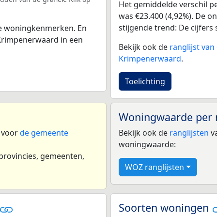
Het gemiddelde verschil pe
was €23.400 (4,92%). De ont
stijgende trend: De cijfers s
 de woningkenmerken. En
Krimpenerwaard in een
Bekijk ook de
ranglijst va
Krimpenerwaard
.
Toelichting
Woningwaarde per 
n voor
de gemeente
Bekijk ook de
ranglijsten
va
woningwaarde:
 provincies, gemeenten,
WOZ ranglijsten
Soorten woningen