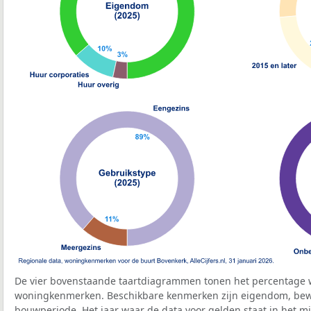
De vier bovenstaande taartdiagrammen tonen het percentage 
woningkenmerken. Beschikbare kenmerken zijn eigendom, bewo
bouwperiode. Het jaar waar de data voor gelden staat in het mi