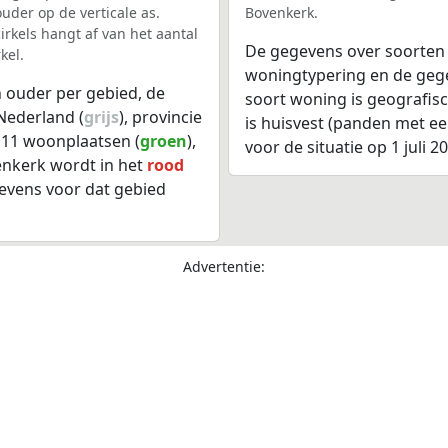
uder op de verticale as.
Bovenkerk.
rkels hangt af van het aantal
De gegevens over soorten
kel.
woningtypering en de gegev
 ouder per gebied, de
soort woning is geografis
Nederland (
grijs
), provincie
is huisvest (panden met e
, 11 woonplaatsen (
groen
),
voor de situatie op 1 juli 2
enkerk wordt in het
rood
evens voor dat gebied
Advertentie: