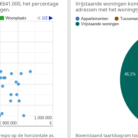
€641.000, het percentage
Vrijstaande woningen kome
ngen.
adressen met het woningt
Woonplaats
1/2
Appartementen
Tussenwo
Vrijstaande woningen
46,1%
1.000.000
1.000.000
€ 800.000
€ 800.000
€
€
egio op de horizontale as.
Bovenstaand taartdiagram too