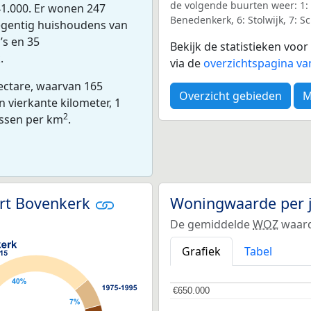
de volgende buurten weer: 1: B
1.000. Er wonen 247
Benedenkerk, 6: Stolwijk, 7: 
egentig huishoudens van
’s en 35
Bekijk de statistieken vo
.
via de
overzichtspagina v
ectare, waarvan 165
Overzicht gebieden
M
 vierkante kilometer, 1
2
essen per km
.
urt Bovenkerk
Woningwaarde per 
De gemiddelde
WOZ
waard
Grafiek
Tabel
€650.000
€650.000