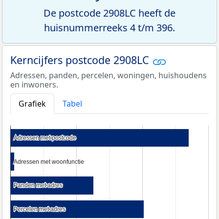
De postcode 2908LC heeft de
huisnummerreeks 4 t/m 396.
Kerncijfers postcode 2908LC
Adressen, panden, percelen, woningen, huishoudens
en inwoners.
Grafiek
Tabel
Adressen met postcode
Adressen met postcode
Adressen met woonfunctie
Adressen met woonfunctie
Panden met adres
Panden met adres
Percelen met adres
Percelen met adres