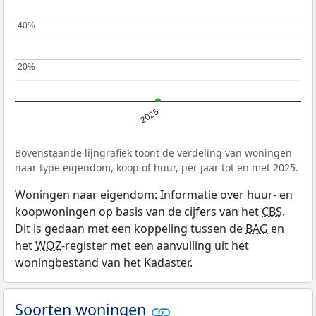
40%
40%
20%
20%
2025
Bovenstaande lijngrafiek toont de verdeling van woningen
naar type eigendom, koop of huur, per jaar tot en met 2025.
Woningen naar eigendom: Informatie over huur- en
koopwoningen op basis van de cijfers van het
CBS
.
Dit is gedaan met een koppeling tussen de
BAG
en
het
WOZ
-register met een aanvulling uit het
woningbestand van het Kadaster.
Soorten woningen