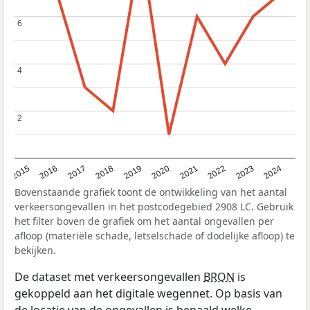
6
6
4
4
2
2
2015
2016
2017
2018
2019
2020
2021
2022
2023
2024
Bovenstaande grafiek toont de ontwikkeling van het aantal
verkeersongevallen in het postcodegebied 2908 LC. Gebruik
het filter boven de grafiek om het aantal ongevallen per
afloop (materiële schade, letselschade of dodelijke afloop) te
bekijken.
De dataset met verkeersongevallen
BRON
is
gekoppeld aan het digitale wegennet. Op basis van