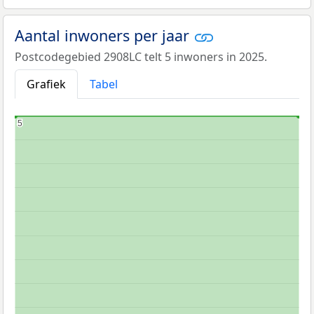
Aantal inwoners per jaar
Postcodegebied 2908LC telt 5 inwoners in 2025.
Grafiek
Tabel
5
5