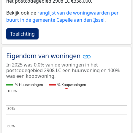
het postcodegebied 2908 LC €338.000.
Bekijk ook de
ranglijst van de woningwaarden per
buurt in de gemeente Capelle aan den IJssel
.
Toelichting
Eigendom van woningen
In 2025 was 0,0% van de woningen in het
postcodegebied 2908 LC een huurwoning en 100%
was een koopwoning.
% Huurwoningen
% Koopwoningen
100%
100%
80%
80%
60%
60%