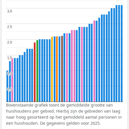
3,0
3,0
2,5
2,5
2,0
2,0
1,5
1,5
1,0
1,0
0,5
0,5
Bovenstaande grafiek toont de gemiddelde grootte van
huishoudens per gebied. Hierbij zijn de gebieden van laag
naar hoog gesorteerd op het gemiddeld aantal personen in
een huishouden. De gegevens gelden voor 2025.