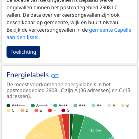
de locatie van de ongevallen is bepaald welke
ongevallen binnen het postcodegebied 2908 LC
vallen. De data over verkeersongevallen zijn ook
beschikbaar op gemeente, wijk en buurt niveau.
Bekijk de verkeersongevallen in de
gemeente Capelle
aan den IJssel
.
Toelichting
Energielabels
De meest voorkomende energielabels in het
postcodegebied 2908 LC zijn A (36 adressen) en C (15
adressen).
A+++++
A++++
A+++
A++
A+
A
B
C
D
E
F
G
10,6%
17,6%