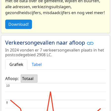
met de data over de gemeente, wijken en buurten,
alle adressen, verkiezingsuitslagen,
gezondheidscijfers, misdaadcijfers en nog veel meer!
Download!
Verkeersongevallen naar afloop
In 2024 vonden er 7 verkeersongevallen plaats in het
postcodegebied 2908 LC.
Grafiek
Tabel
Afloop:
Totaal
10
10
8
8