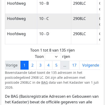
Hoofdweg
10 - B
2908LC
Cap
den
Hoofdweg
10 - C
2908LC
Cap
den
Hoofdweg
10 - D
2908LC
Cap
den
Toon 1 tot 8 van 135 rijen
Toon
rijen
Vorige
1
2
3
4
5
…
17
Volgende
Bovenstaande tabel toont de 135 adressen in het
postcodegebied 2908 LC. Dit zijn alle adressen met
postcode 2908LC in de
BAG
data van het Kadaster van 1 juli
2026.
De BAG (Basisregistratie Adressen en Gebouwen van
het Kadaster) bevat de officiële gegevens van alle