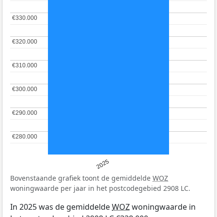
€330.000
€330.000
€320.000
€320.000
€310.000
€310.000
€300.000
€300.000
€290.000
€290.000
€280.000
€280.000
2025
Bovenstaande grafiek toont de gemiddelde
WOZ
woningwaarde per jaar in het postcodegebied 2908 LC.
In 2025 was de gemiddelde
WOZ
woningwaarde in