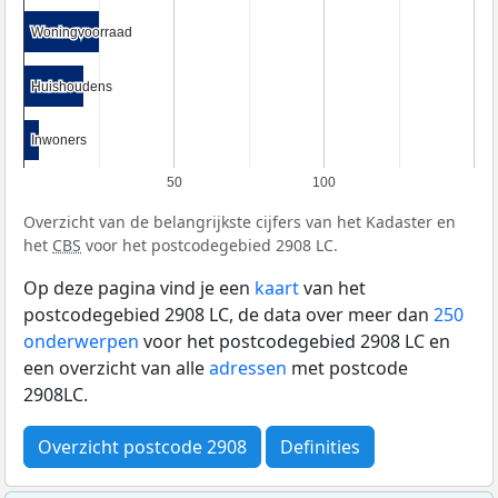
Woningvoorraad
Woningvoorraad
Huishoudens
Huishoudens
Inwoners
Inwoners
50
100
Overzicht van de belangrijkste cijfers van het Kadaster en
het
CBS
voor het postcodegebied 2908 LC.
Op deze pagina vind je een
kaart
van het
postcodegebied 2908 LC, de data over meer dan
250
onderwerpen
voor het postcodegebied 2908 LC en
een overzicht van alle
adressen
met postcode
2908LC.
Overzicht postcode 2908
Definities