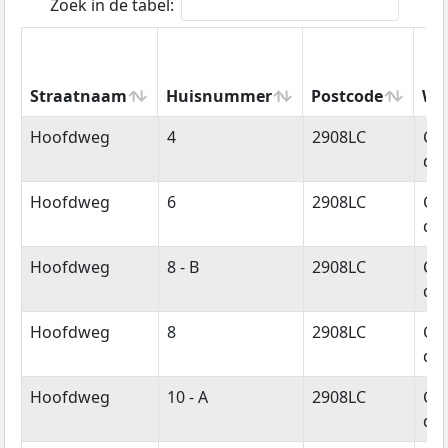
Zoek in de tabel:
Straatnaam
Huisnummer
Postcode
Wo
Straatnaam
Huisnummer
Postcode
Wo
Hoofdweg
4
2908LC
Cap
den
Hoofdweg
6
2908LC
Cap
den
Hoofdweg
8 - B
2908LC
Cap
den
Hoofdweg
8
2908LC
Cap
den
Hoofdweg
10 - A
2908LC
Cap
den