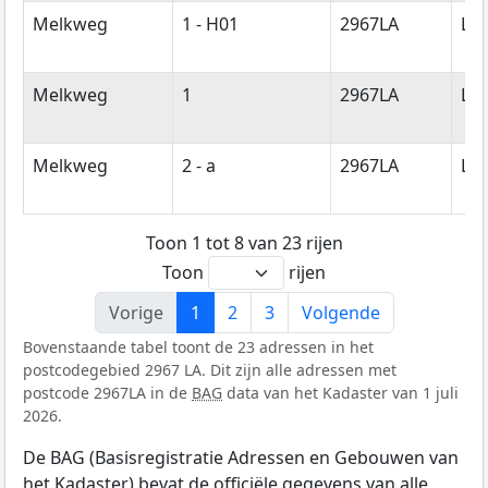
Melkweg
1 - H01
2967LA
La
Melkweg
1
2967LA
La
Melkweg
2 - a
2967LA
La
Toon 1 tot 8 van 23 rijen
Toon
rijen
Vorige
1
2
3
Volgende
Bovenstaande tabel toont de 23 adressen in het
postcodegebied 2967 LA. Dit zijn alle adressen met
postcode 2967LA in de
BAG
data van het Kadaster van 1 juli
2026.
De BAG (Basisregistratie Adressen en Gebouwen van
het Kadaster) bevat de officiële gegevens van alle