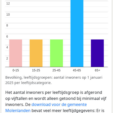
12
12
10
10
8
8
6
6
4
4
2
2
0-15
15-25
25-45
45-65
65+
Bevolking, leeftijdsgroepen: aantal inwoners op 1 januari
2025 per leeftijdscategorie.
Het aantal inwoners per leeftijdsgroep is afgerond
op vijftallen en wordt alleen getoond bij minimaal vijf
inwoners. De
download voor de gemeente
Molenlanden
bevat veel meer leeftijdgegevens: Er is