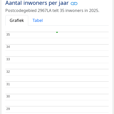
Aantal inwoners per jaar
Postcodegebied 2967LA telt 35 inwoners in 2025.
Grafiek
Tabel
35
35
34
34
33
33
32
32
31
31
30
30
29
29