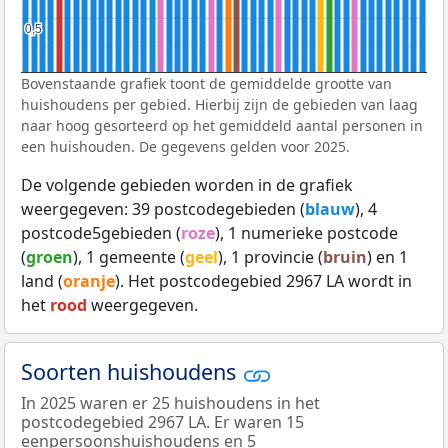
0,5
0,5
Bovenstaande grafiek toont de gemiddelde grootte van
huishoudens per gebied. Hierbij zijn de gebieden van laag
naar hoog gesorteerd op het gemiddeld aantal personen in
een huishouden. De gegevens gelden voor 2025.
De volgende gebieden worden in de grafiek
weergegeven: 39 postcodegebieden (
blauw
), 4
postcode5gebieden (
roze
), 1 numerieke postcode
(
groen
), 1 gemeente (
geel
), 1 provincie (
bruin
) en 1
land (
oranje
). Het postcodegebied 2967 LA wordt in
het
rood
weergegeven.
Soorten huishoudens
In 2025 waren er 25 huishoudens in het
postcodegebied 2967 LA. Er waren 15
eenpersoonshuishoudens en 5