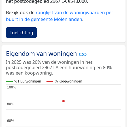
het postcodegebied 2967 LA €548.000.
Bekijk ook de
ranglijst van de woningwaarden per
buurt in de gemeente Molenlanden
.
Toelichting
Eigendom van woningen
In 2025 was 20% van de woningen in het
postcodegebied 2967 LA een huurwoning en 80%
was een koopwoning.
% Huurwoningen
% Koopwoningen
100%
100%
80%
80%
60%
60%