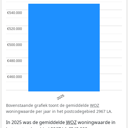
€540.000
€540.000
€520.000
€520.000
€500.000
€500.000
€480.000
€480.000
€460.000
€460.000
2025
Bovenstaande grafiek toont de gemiddelde
WOZ
woningwaarde per jaar in het postcodegebied 2967 LA.
In 2025 was de gemiddelde
WOZ
woningwaarde in