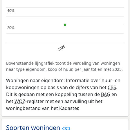
40%
40%
20%
20%
2025
Bovenstaande lijngrafiek toont de verdeling van woningen
naar type eigendom, koop of huur, per jaar tot en met 2025.
Woningen naar eigendom: Informatie over huur- en
koopwoningen op basis van de cijfers van het
CBS
.
Dit is gedaan met een koppeling tussen de
BAG
en
het
WOZ
-register met een aanvulling uit het
woningbestand van het Kadaster.
Soorten woningen