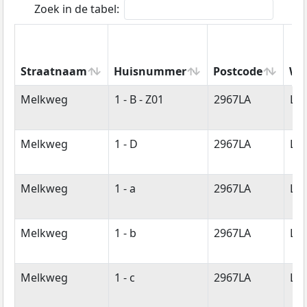
Zoek in de tabel:
Straatnaam
Huisnummer
Postcode
Wo
Straatnaam
Huisnummer
Postcode
Wo
Melkweg
1 - B - Z01
2967LA
La
Melkweg
1 - D
2967LA
La
Melkweg
1 - a
2967LA
La
Melkweg
1 - b
2967LA
La
Melkweg
1 - c
2967LA
La