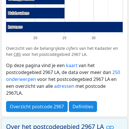
Huishoudens
Huishoudens
Inwoners
Inwoners
20
25
30
Overzicht van de belangrijkste cijfers van het Kadaster en
het
CBS
voor het postcodegebied 2967 LA.
Op deze pagina vind je een
kaart
van het
postcodegebied 2967 LA, de data over meer dan
250
onderwerpen
voor het postcodegebied 2967 LA en
een overzicht van alle
adressen
met postcode
2967LA.
Overzicht postcode 2967
Definities
Over het postcodegebied 2967 LA