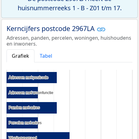
huisnummerreeks 1 - B - Z01 t/m 17.
Kerncijfers postcode 2967LA
Adressen, panden, percelen, woningen, huishoudens
en inwoners.
Grafiek
Tabel
Adressen met postcode
Adressen met postcode
Adressen met woonfunctie
Adressen met woonfunctie
Panden met adres
Panden met adres
Percelen met adres
Percelen met adres
Woningvoorraad
Woningvoorraad