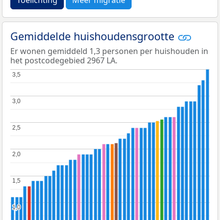
Gemiddelde huishoudensgrootte
Er wonen gemiddeld 1,3 personen per huishouden in
het postcodegebied 2967 LA.
3,5
3,5
3,0
3,0
2,5
2,5
2,0
2,0
1,5
1,5
1,0
1,0