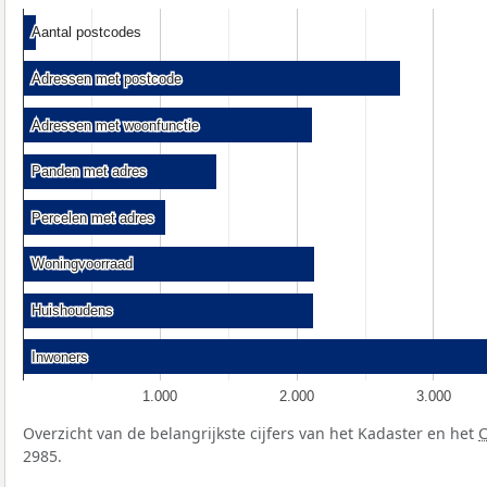
Aantal postcodes
Aantal postcodes
Adressen met postcode
Adressen met postcode
Adressen met woonfunctie
Adressen met woonfunctie
Panden met adres
Panden met adres
Percelen met adres
Percelen met adres
Woningvoorraad
Woningvoorraad
Huishoudens
Huishoudens
Inwoners
Inwoners
1.000
2.000
3.000
Overzicht van de belangrijkste cijfers van het Kadaster en het
2985.