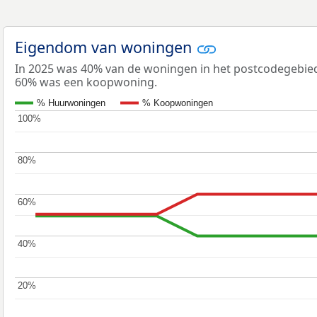
Eigendom van woningen
In 2025 was 40% van de woningen in het postcodegebi
60% was een koopwoning.
% Huurwoningen
% Koopwoningen
100%
100%
80%
80%
60%
60%
40%
40%
20%
20%