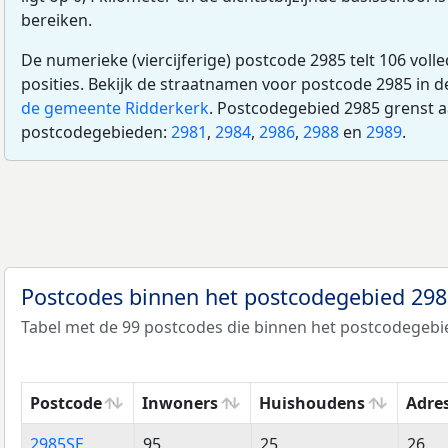
bereiken.
De numerieke (viercijferige) postcode 2985 telt 106 voll
posities. Bekijk de straatnamen voor postcode 2985 in 
de gemeente Ridderkerk
. Postcodegebied 2985 grenst 
postcodegebieden:
2981
,
2984
,
2986
,
2988
en
2989
.
Postcodes binnen het postcodegebied 29
Tabel met de 99 postcodes die binnen het postcodegebie
Postcode
Inwoners
Huishoudens
Adre
Postcode
Inwoners
Huishoudens
Adre
2985SE
95
25
26