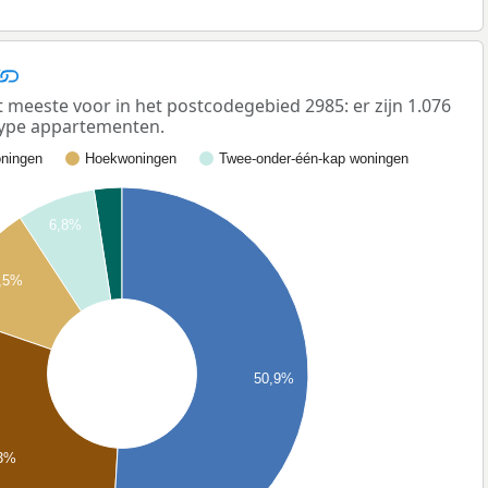
eeste voor in het postcodegebied 2985: er zijn 1.076
ype appartementen.
ningen
Hoekwoningen
Twee-onder-één-kap woningen
6,8%
,5%
50,9%
,3%