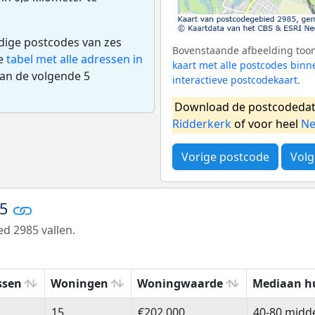
edige postcodes van zes
Bovenstaande afbeelding toont
de
tabel met alle adressen in
kaart met alle postcodes bin
aan de volgende 5
interactieve postcodekaart
.
Download de postcodedat
Ridderkerk
of voor heel
Ne
Vorige postcode
Volg
85
d 2985 vallen.
ssen
Woningen
Woningwaarde
Mediaan h
ssen
Woningen
Woningwaarde
Mediaan h
15
€202.000
40-80 midd