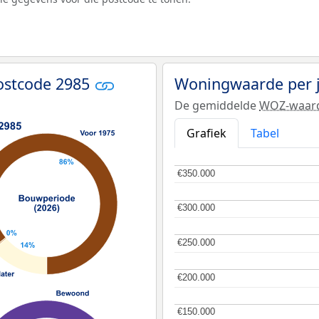
ostcode 2985
Woningwaarde per 
De gemiddelde
WOZ-waar
Grafiek
Tabel
€350.000
€350.000
€300.000
€300.000
€250.000
€250.000
€200.000
€200.000
€150.000
€150.000