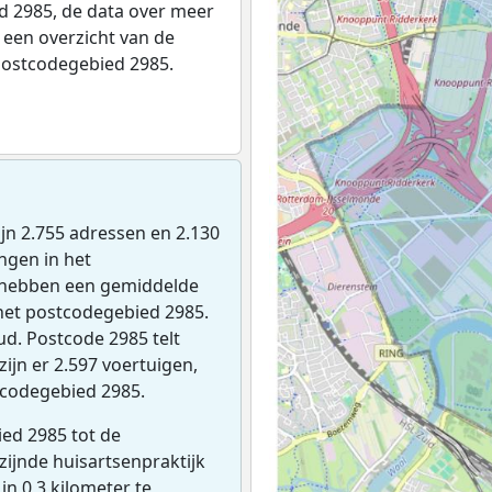
 2985, de data over meer
een overzicht van de
postcodegebied 2985.
zijn 2.755 adressen en 2.130
ngen in het
 hebben een gemiddelde
het postcodegebied 2985.
ud. Postcode 2985 telt
ijn er 2.597 voertuigen,
tcodegebied 2985.
ed 2985 tot de
jzijnde huisartsenpraktijk
 in 0,3 kilometer te