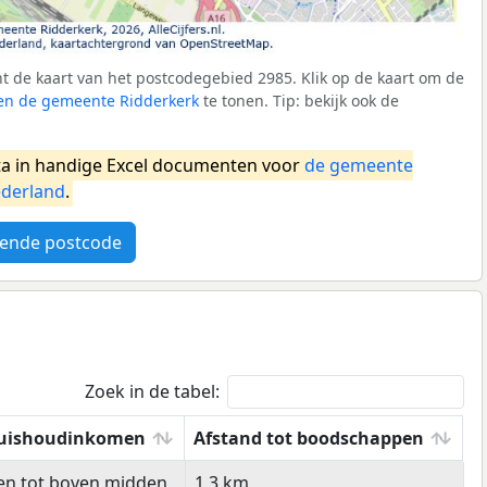
 de kaart van het postcodegebied 2985. Klik op de kaart om de
nen de gemeente Ridderkerk
te tonen. Tip: bekijk ook de
a in handige Excel documenten voor
de gemeente
derland
.
ende postcode
Zoek in de tabel:
uishoudinkomen
Afstand tot boodschappen
uishoudinkomen
Afstand tot boodschappen
en tot boven midden
1,3 km