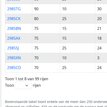
2985TG
90
10
30
2985CK
80
25
20
2985BN
75
15
21
2985AX
75
15
18
2985SJ
75
25
24
2985XN
70
10
3
2985CD
70
25
24
Toon 1 tot 8 van 99 rijen
Toon
rijen
Bovenstaande tabel toont enkele van de meer dan 250 onderwer
afgerond op vijftallen. Klik op de postcode om de pagina met a