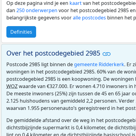
Op deze pagina vind je een
kaart
van het postcodegebied
dan
250 onderwerpen
voor het postcodegebied 2985 en 
belangrijkste gegevens voor
alle postcodes
binnen het 
Definities
Over het postcodegebied 2985
Postcode 2985 ligt binnen de
gemeente Ridderkerk
. Er 
woningen in het postcodegebied 2985. 60% van de woni
postcodegebied 2985 is een koopwoning. De woningen
WOZ
waarde van €327.000. Er wonen 4.710 inwoners in 
De meeste inwoners (25%) zijn tussen de 45 en 65 jaar o
2.125 huishoudens van gemiddeld 2,2 personen. Verder z
waarvan 1.955 personenauto’s geregistreerd in het pos
De gemiddelde afstand over de weg in het postcodegebi
dichtstbijzijnde supermarkt is 0,4 kilometer, de dichtstbi
ligt op 0,4 kilometer en de dichtstbijzijnde basisschool is