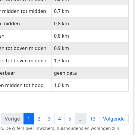
r midden tot midden
0,7 km
n midden
0,8 km
en
0,8 km
en tot boven midden
0,9 km
en tot boven midden
1,3 km
eerbaar
geen data
en midden tot hoog
1,0 km
Vorige
1
2
3
4
5
…
13
Volgende
n. De cijfers over inwoners, huishoudens en woningen zijn