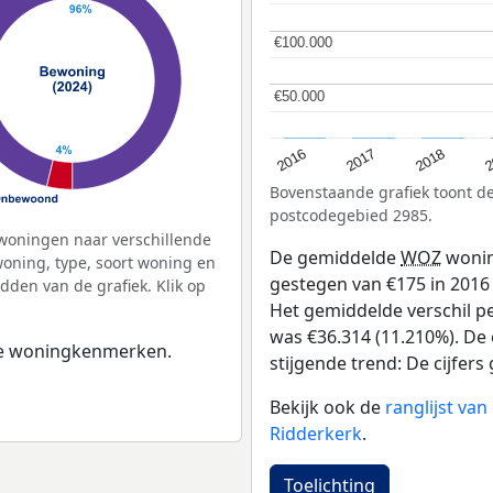
€100.000
€100.000
€50.000
€50.000
2
2016
2018
2017
Bovenstaande grafiek toont 
postcodegebied 2985.
woningen naar verschillende
De gemiddelde
WOZ
wonin
ning, type, soort woning en
gestegen van €175 in 2016 
dden van de grafiek. Klik op
Het gemiddelde verschil pe
was €36.314 (11.210%). De 
 de woningkenmerken.
stijgende trend: De cijfers 
Bekijk ook de
ranglijst va
Ridderkerk
.
Toelichting