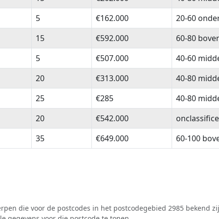
5
€162.000
20-60 onde
15
€592.000
60-80 bove
5
€507.000
40-60 midd
20
€313.000
40-80 midd
25
€285
40-80 midd
20
€542.000
onclassific
35
€649.000
60-100 bov
pen die voor de postcodes in het postcodegebied 2985 bekend zij
lle gegevens voor die postcode te tonen.