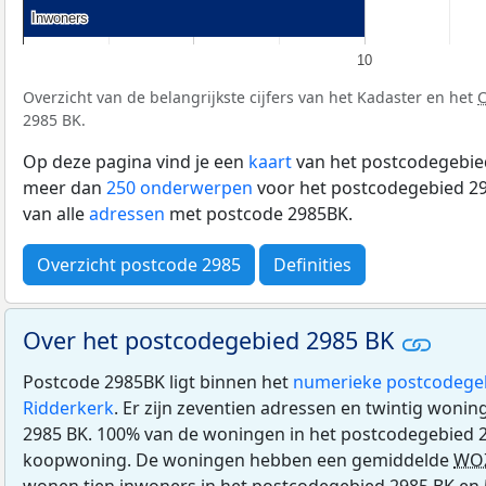
Inwoners
Inwoners
10
Overzicht van de belangrijkste cijfers van het Kadaster en het
2985 BK.
Op deze pagina vind je een
kaart
van het postcodegebied
meer dan
250 onderwerpen
voor het postcodegebied 29
van alle
adressen
met postcode 2985BK.
Overzicht postcode 2985
Definities
Over het postcodegebied 2985 BK
Postcode 2985BK ligt binnen het
numerieke postcodege
Ridderkerk
. Er zijn zeventien adressen en twintig woni
2985 BK. 100% van de woningen in het postcodegebied 2
koopwoning. De woningen hebben een gemiddelde
WO
wonen tien inwoners in het postcodegebied 2985 BK en 