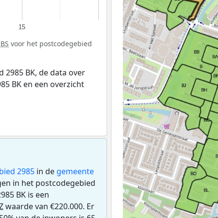
15
CBS
voor het postcodegebied
 2985 BK, de data over
85 BK en een overzicht
bied 2985
in de
gemeente
ngen in het postcodegebied
985 BK is een
Z
waarde van €220.000. Er
50% van de inwoners is 65