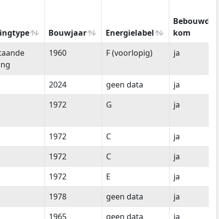
Bebouwde
ingtype
Bouwjaar
Energielabel
kom
ingtype
Bouwjaar
Energielabel
Bebouwde
staande
1960
F (voorlopig)
ja
kom
ing
2024
geen data
ja
1972
G
ja
1972
C
ja
1972
C
ja
1972
E
ja
1978
geen data
ja
1965
geen data
ja