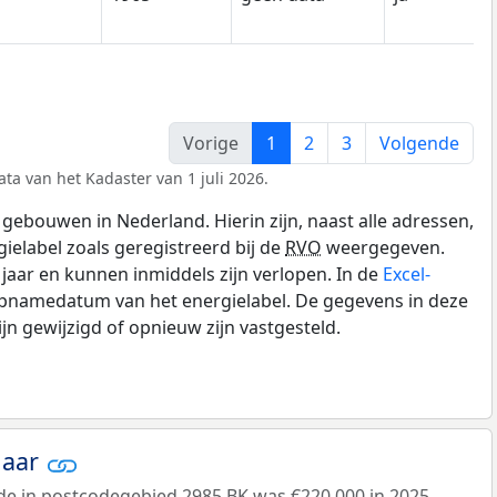
Vorige
1
2
3
Volgende
ta van het Kadaster van 1 juli 2026.
gebouwen in Nederland. Hierin zijn, naast alle adressen,
gielabel zoals geregistreerd bij de
RVO
weergegeven.
0 jaar en kunnen inmiddels zijn verlopen. In de
Excel-
opnamedatum van het energielabel. De gegevens in deze
n gewijzigd of opnieuw zijn vastgesteld.
jaar
de
in postcodegebied 2985 BK was €220.000 in 2025.