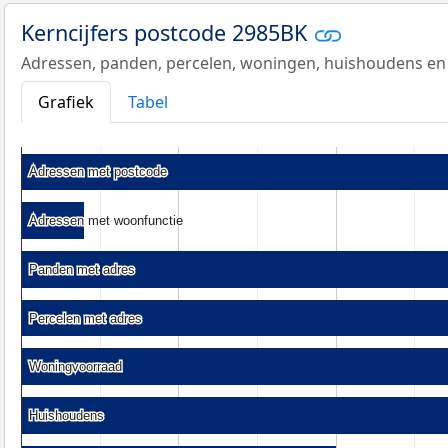
Kerncijfers postcode 2985BK
Adressen, panden, percelen, woningen, huishoudens en
Grafiek
Tabel
Adressen met postcode
Adressen met postcode
Adressen met woonfunctie
Adressen met woonfunctie
Panden met adres
Panden met adres
Percelen met adres
Percelen met adres
Woningvoorraad
Woningvoorraad
Huishoudens
Huishoudens