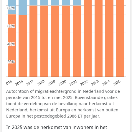
80%
80%
60%
60%
40%
40%
20%
20%
2019
2022
2017
2025
2020
2015
2023
2018
2021
2016
2024
Autochtoon of migratieachtergrond in Nederland voor de
periode van 2015 tot en met 2025: Bovenstaande grafiek
toont de verdeling van de bevolking naar herkomst uit
Nederland, herkomst uit Europa en herkomst van buiten
Europa in het postcodegebied 2986 ET per jaar.
In 2025 was de herkomst van inwoners in het