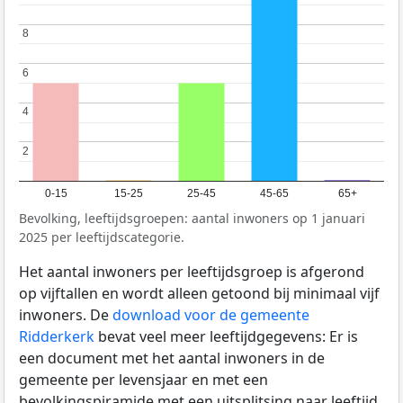
8
8
6
6
4
4
2
2
0-15
15-25
25-45
45-65
65+
Bevolking, leeftijdsgroepen: aantal inwoners op 1 januari
2025 per leeftijdscategorie.
Het aantal inwoners per leeftijdsgroep is afgerond
op vijftallen en wordt alleen getoond bij minimaal vijf
inwoners. De
download voor de gemeente
Ridderkerk
bevat veel meer leeftijdgegevens: Er is
een document met het aantal inwoners in de
gemeente per levensjaar en met een
bevolkingspiramide met een uitsplitsing naar leeftijd