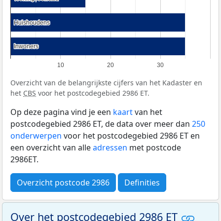
Huishoudens
Huishoudens
Inwoners
Inwoners
10
20
30
Overzicht van de belangrijkste cijfers van het Kadaster en
het
CBS
voor het postcodegebied 2986 ET.
Op deze pagina vind je een
kaart
van het
postcodegebied 2986 ET, de data over meer dan
250
onderwerpen
voor het postcodegebied 2986 ET en
een overzicht van alle
adressen
met postcode
2986ET.
Overzicht postcode 2986
Definities
Over het postcodegebied 2986 ET