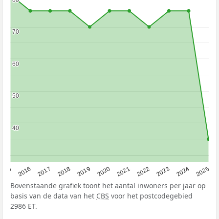
70
70
60
60
50
50
40
40
2015
2016
2017
2018
2019
2020
2021
2022
2023
2024
2025
Bovenstaande grafiek toont het aantal inwoners per jaar op
basis van de data van het
CBS
voor het postcodegebied
2986 ET.