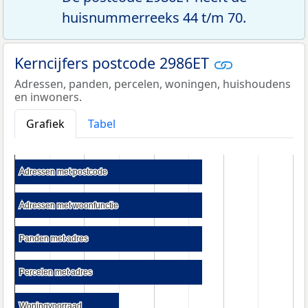
huisnummerreeks 44 t/m 70.
Kerncijfers postcode 2986ET
Adressen, panden, percelen, woningen, huishoudens
en inwoners.
Grafiek
Tabel
Adressen met postcode
Adressen met postcode
Adressen met woonfunctie
Adressen met woonfunctie
Panden met adres
Panden met adres
Percelen met adres
Percelen met adres
Woningvoorraad
Woningvoorraad