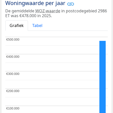
Woningwaarde per jaar
De gemiddelde
WOZ-waarde
in postcodegebied 2986
ET was €478.000 in 2025.
Grafiek
Tabel
€500.000
€500.000
€400.000
€400.000
€300.000
€300.000
€200.000
€200.000
€100.000
€100.000