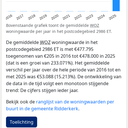
2016
2017
2018
2019
2020
2021
2022
2023
2024
2025
Bovenstaande grafiek toont de gemiddelde
WOZ
woningwaarde per jaar in het postcodegebied 2986 ET.
De gemiddelde
WOZ
woningwaarde in het
postcodegebied 2986 ET is met €477.795
toegenomen van €205 in 2016 tot €478.000 in 2025
(dat is een groei van 233.071%). Het gemiddelde
verschil per jaar over de hele periode van 2016 tot en
met 2025 was €53.088 (15.213%). De ontwikkeling van
de data in de tijd volgt een monotoon stijgende
trend: De cijfers stijgen ieder jaar.
Bekijk ook de
ranglijst van de woningwaarden per
buurt in de gemeente Ridderkerk
.
Toelichting