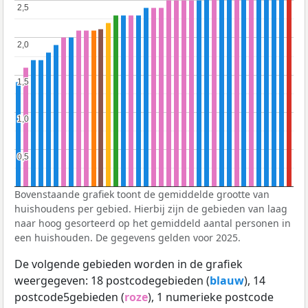
2,5
2,5
2,0
2,0
1,5
1,5
1,0
1,0
0,5
0,5
Bovenstaande grafiek toont de gemiddelde grootte van
huishoudens per gebied. Hierbij zijn de gebieden van laag
naar hoog gesorteerd op het gemiddeld aantal personen in
een huishouden. De gegevens gelden voor 2025.
De volgende gebieden worden in de grafiek
weergegeven: 18 postcodegebieden (
blauw
), 14
postcode5gebieden (
roze
), 1 numerieke postcode