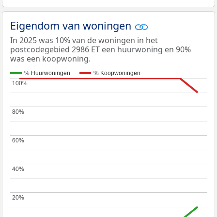
Eigendom van woningen
In 2025 was 10% van de woningen in het
postcodegebied 2986 ET een huurwoning en 90%
was een koopwoning.
% Huurwoningen
% Koopwoningen
100%
100%
80%
80%
60%
60%
40%
40%
20%
20%