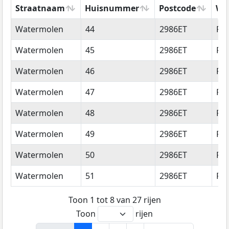
Straatnaam
Huisnummer
Postcode
Wo
Straatnaam
Huisnummer
Postcode
Wo
Watermolen
44
2986ET
Ri
Watermolen
45
2986ET
Ri
Watermolen
46
2986ET
Ri
Watermolen
47
2986ET
Ri
Watermolen
48
2986ET
Ri
Watermolen
49
2986ET
Ri
Watermolen
50
2986ET
Ri
Watermolen
51
2986ET
Ri
Toon 1 tot 8 van 27 rijen
Toon
rijen